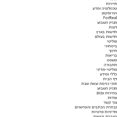
תיירות
טכנולוגיה ומדע
הורוסקופ
ForReal
מגזין השבוע
דעות
חדשות בארץ
חדשות בעולם
פוליטי
ביטחוני
חינוך
בריאות
משפט
תחבורה
פוליטי-מדיני
כללי ומידע
דף הבית
זמני כניסת וצאת שבת
מגזין השבוע
בחירות 2026
אודות
צור קשר
נבחרת הכתבים והפרשנים
מדיניות פרטיות
הצהרת נגישות