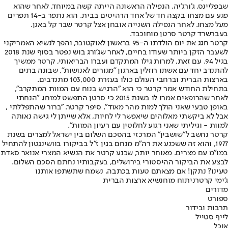
שבפליינס, ג'ורג'יה. הנפילה הראשונה הייתה קשה במיוחד, לאחר שהוא
פגע עם מצחו בקצה חד של אחד הרהיטים בבית. הוא נתפר ב-14 תפרים
מעל מצחו. לאחר הנפילה השנייה אובחן אצל קרטר שבר קל באגן.
בעבר
שרד קרטר סרטן מוח
וכבד.
קרטר חגג את יום הולדתו ה-95 בראשון לאוקטובר, והפך לנשיא האמריקני
לשעבר הזקן ביותר שעודו בחיים, לאחר שג'ורג בוש נפטר בסוף שנת 2018
בגיל 94. עם זאת, למרות גילו המתקדם ועברו הבריאותי, קרטר ממשיך
להתנדב יחד עם אשתו רוזלין בארגון "מגורים לאנושות", שבונה בתים
בארצות הברית וברחבי העולם כולו בעזרת 103,000 מתנדבים.
בתחילת החודש אמר קרטר כי הוא "הרגיש בנוח עם המוות המתקרב",
לאחר שהרופאים אמרו לו בשנת 2015 כי סרטן התפשט למוחו. "הנחתי
באופן טבעי שאני הולך למות מהר מאוד", סיפר קרטר. "ברור שהתפללתי ,
אבל לא ביקשתי מאלוהים שיאפשר לי לחיות, אלא שייתן לי גישה נאותה
למוות - וגיליתי שאני רגוע לחלוטין עם רעיון המוות".
קרטר נחשב ל"שושבין" המרכזי בהסכם השלום בין ישראל למצרים בשנת
1977, והוא זה ששכנע את רה"מ מנחם בגין ז"ל בביקורו בוושינגטון להתחיל
במו"מ עם מצרים. מאוחר יותר, שכנע קרטר את הנשיא המצרי אנואר סאדת
לבצע את הביקור ההיסטורי בירושלים, בעקבותיו נחתם הסכם השלום.
טעינו? נתקן! אם מצאתם טעות בכתבה, נשמח שתשתפו אותנו
ג'ימי קרטר
ניתוח מוח
נשיא ארצות הברית
מדורים
ספורט
תרבות ובידור
לייף סטייל
אוכל