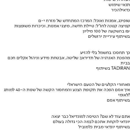
תנאי שימוש
כדאי
להכיר
שופינג, אמנות ואוכל: המרכז המתחדש של מזרח י-ם
קפיצה קטנה לחו"ל: טיילת חדשה, מיצגי אמנות, וכיכרות משופצות
בהשקעה של 100 מיליון ₪
בשיתוף עיריית ירושלים
כך תחסכו בחשמל בלי להזיע
מהפכת האנרגיה של תדיראן: שליטה, אבטחת מידע וניהול אקלים חכם
בבית
בשיתוף TADIRAN
מאחורי הקלעים של הטעם הישראלי
איך אסם הפכה את תקופת הצנע והמחסור הקשה של שנות ה-40 למותג
לאומי?
בשיתוף אסם
אתם עוד לא שם? הטיסה למונדיאל כבר יצאה
יונדאי לוקחת אתכם לבמה הכי גדולה בעולם
בשיתוף יונדאי מבית כלמוביל