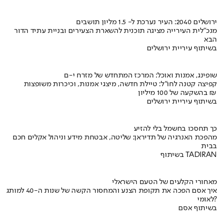
ירושלים 2040: העיר נערכת ל- 1.5 מליון תושבים
מנכ"לית העירייה מציגה תוכנית להשארת הצעירים ובניית עתיד הדור
הבא
בשיתוף עיריית ירושלים
שופינג, אמנות ואוכל: המרכז המתחדש של מזרח י-ם
קפיצה קטנה לחו"ל: טיילת חדשה, מיצגי אמנות, וכיכרות משופצות
בהשקעה של 100 מיליון ₪
בשיתוף עיריית ירושלים
כך תחסכו בחשמל בלי להזיע
מהפכת האנרגיה של תדיראן: שליטה, אבטחת מידע וניהול אקלים חכם
בבית
בשיתוף TADIRAN
מאחורי הקלעים של הטעם הישראלי
איך אסם הפכה את תקופת הצנע והמחסור הקשה של שנות ה-40 למותג
לאומי?
בשיתוף אסם