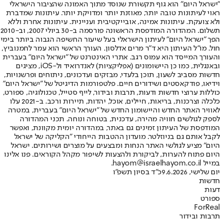
"ישראל היום" הוא גוף תקשורת שנוסד מתוך האמונה שהציבור הישראלי
ראוי לעיתונות טובה יותר, מאוזנת יותר ומדויקת יותר. עיתונות שמדברת
ולא צועקת. עיתונות אמינה, אובייקטיבית ועניינית. עיתונות אחרת וללא
תשלום. המהדורה המודפסת הראשונה פורסמה ב-30 ביולי 2007, וב-2010
הפך "ישראל היום" לעיתון הישראלי בעל שיעור החשיפה הגבוה ביותר בימי
חול. מו"ל העיתון היא ד"ר מרים אדלסון. העורך הראשי הוא עמר לחמנוביץ,
והעורך המייסד הוא עמוס רגב. אתרי האינטרנט של "ישראל היום" בעברית
ובאנגלית, כמו כן היישומונים (אפליקציות) לאנדרואיד ול-iOS, מציגים
חדשות מסביב לשעון, תוכן בלעדי, מבזקים ועדכונים, ניתוחים ופרשנויות,
וידיאו, פודקאסטים ושידורים חיים. פלטפורמות הדיגיטל של "ישראל היום"
כוללות ערוצי חדשות ודעות, תרבות ובידור, לייף סטייל, טכנולוגיה, ספורט,
כלכלה וצרכנות, בריאות, חיילים, אוכל, יהדות, תיירות ורכב. ב-2021 עלו
לאוויר האתר החדש והיישומון החדש של "ישראל היום" בעברית, במטרה
לספק לגולשים חוויה מהירה, עדכנית, בטוחה ונוחה. תכני המהדורה
המודפסת של העיתון זמינים גם באתר, במהדורה יומית מקוונת, ואפשר
לקבל אותם גם בניוזלטר. מועדון ההטבות הייחודי "הקליקה של ישראל
היום" מציע לגולשי האתר הנחות ומבצעים על מוצרים ושירותים. ישראל
היום פתוח להערות, לביקורת ולהצעות לשיפור מקהל הקוראים. פנו אלינו
במייל hayom@israelhayom.co.il.
יום שלישי, 9.6.2026
כ"ד בסיון תשפ"ו
חדשות
דעות
ספורט
ForReal
תרבות ובידור