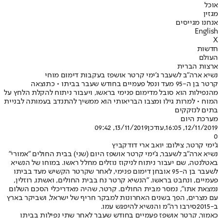
אוכל
מגזין
אנחנו מגייסים
English
X
חדשות
העולם
ארצות הברית
נשיא ארה"ב לשעבר ג'ימי קרטר אושפז בעקבות דימום מוחי
קרטר בן ה-95 מעד ונפל פעמיים בחודש שעבר בביתו • כתוצאה
מהנפילות הוא סובל מדימום פנימי בראשו, ויעבור ניתוח להקלת הלחץ על
המוח • למרות גילו ומצבו הבריאותי הוא ממשיך להתנדב בעמותה לבניית
בתים לנזקקים
מערכת היום
12/11/2019, 16:05
,עודכן
13/11/2019, 09:42
0
ג'ימי קרטר, צילום: יואב ארי דודקביץ
נשיא ארה"ב לשעבר, ג'ימי קרטר אושפז היום (שני) בבית החולים "אמורי"
באטלנטה, שם יעבור ניתוח לניקוז נוזלים מחלל ראשו. במוחו של הנשיא
לשעבר בן ה-95 אובחן דימום פנימי, לאחר שקרטר הקשיש מעד בביתו
פעמיים, ונחבט בראשו. "הנשיא קרטר נח בבית החולים, ואשתו, רוזלין,
נמצאת אתו", נמסר מבית החולים. קרטר, שהיה מאדריכלי הסכם השלום
עם מצרים, הפך בשנים האחרונות למבקר חריף של ישראל, ושביקר בארץ
ב-2015
סירבו רה"מ והנשיא להיפגש עמו
.
כאמור, קרטר אושפז פעמיים בחודש שעבר לאחר שתי נפילות בביתו