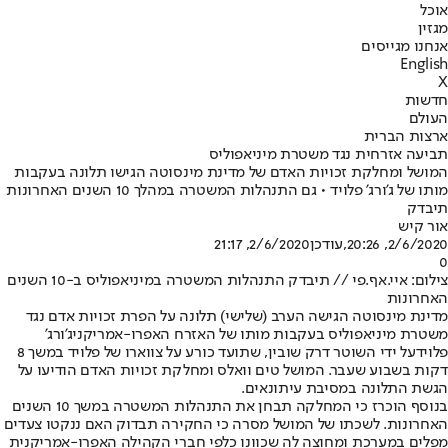
אוכל
מגזין
אנחנו מגייסים
English
X
חדשות
העולם
ארצות הברית
תביעה אזרחית נגד משטרת מיניאפוליס
המושל ומחלקת זכויות האדם של מדינת מינסוטה הגישו תלונה בעקבות
מותו של ג'ורג' פלויד • גם התנהלות המשטרה במהלך 10 השנים האחרונות
תיבדק
אור קיש
2/6/2020, 20:26
,עודכן
2/6/2020, 21:17
0
צילום: איי.אף.פי // תיבדק התנהלות המשטרה במיניאפוליס ב-10 השנים
האחרונות
מדינת מינסוטה הגישה הערב (שלישי) תלונה על הפרת זכויות אדם נגד
משטרת מיניאפוליס בעקבות מותו של האזרח האפרו-אמריקני
ג'ורג'
פלויד
על ידי השוטר דרק שובין, שתועד כורע על צווארו של פלויד במשך 8
דקות בשבוע שעבר. המושל טים וואלס ומחלקת זכויות האדם הודיעו על
הגשת התלונה במסיבת עיתונאים.
בנוסף הוכרז כי המחלקה תבחן את התנהלות המשטרה במשך 10 השנים
האחרונות. לשכתו של המושל מסרה כי החקירה תבדוק האם ננקטו צעדים
מפלים במערכת ומחוצה לה שכוונו כלפי חברי הקהילה האפרו-אמריקנית