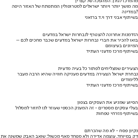
מהמרכז לגולן: המהפכה של קצרין
מה מושך יותר ויותר ישראלים למטרופולין המתפתח של האזור היפה
במדינה?
בשיתוף אבני דרך וי.ד ברזאני
הזדמנות אחרונה להצטרף לנבחרות ישראל במדעים
בואו להכיר את חברי נבחרות ישראל במדעים שכבר מחכים לכם –
המיונים בעיצומם
בשיתוף מרכז מדעני העתיד
הצעירים שמצליחים לפתור כל בעיה מדעית
נבחרת ישראל הצעירה במדעים מעניקה חוויה שהיא הרבה מעבר
ללימודים
בשיתוף מרכז מדעני העתיד
הסיוע שמניע את העסקים בצפון
בעלי עסקים מספרים - זה המענק הכספי שעוזר לנו לחזור למסלול
בשיתוף מזרחי טפחות
נקיון פסח - לא מה שהכרתם
דק במיוחד, עוצמה אדירה ולא מפחד מאף מכשול: שואב האבק שמשנה את