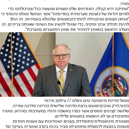
בעיר.
"שתיקה היא קבלה. האזרחים שלנו מצפים שנעשה ככל שביכולתנו כדי
לסיים דורות של גזענות מערכתית במדינתנו" אמר המושל וואלס והוסיף כי
"אנחנו מצפים מהקהילה להתרכז
במעשים שלנו
ולא באמירות. זה הולך
להיות תהליך ארוך ומקיף, כדי שנוכל להשיג את השינוי שאנחנו צריכים. זה
השלב הראשון במאמץ להחזיר את אמון התושבים במערכת".
מושל מדינת מינסוטה טים וואלס // צילום: איי.פי
כזכור,
דרק שובין
הואשם ברצח מדרגה שלישית והריגה מדרגה שנייה.
שלושה קצינים נוספים אשר כפרו באשמה והודו במעורבות באירוע, פוטרו
מתפקידם אך לא הואשמו במעשים פליליים.
משטרת מיניאפוליס מתמודדת בשנים האחרונות עם טענות חוזרות
ונשנות בנוגעת להפעלת שימוש לא סביר בכוח בקרב שוטריה בעיקר נגד