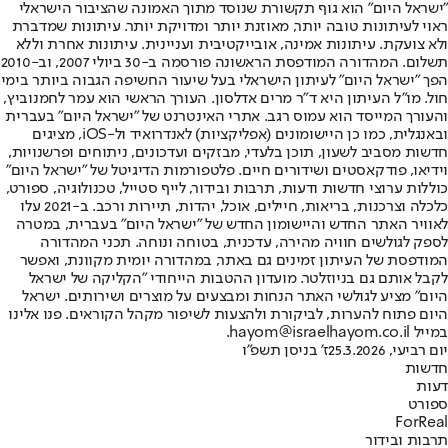
"ישראל היום" הוא גוף תקשורת שנוסד מתוך האמונה שהציבור הישראלי
ראוי לעיתונות טובה יותר, מאוזנת יותר ומדויקת יותר. עיתונות שמדברת
ולא צועקת. עיתונות אמינה, אובייקטיבית ועניינית. עיתונות אחרת וללא
תשלום. המהדורה המודפסת הראשונה פורסמה ב-30 ביולי 2007, וב-2010
הפך "ישראל היום" לעיתון הישראלי בעל שיעור החשיפה הגבוה ביותר בימי
חול. מו"ל העיתון היא ד"ר מרים אדלסון. העורך הראשי הוא עמר לחמנוביץ,
והעורך המייסד הוא עמוס רגב. אתרי האינטרנט של "ישראל היום" בעברית
ובאנגלית, כמו כן היישומונים (אפליקציות) לאנדרואיד ול-iOS, מציגים
חדשות מסביב לשעון, תוכן בלעדי, מבזקים ועדכונים, ניתוחים ופרשנויות,
וידיאו, פודקאסטים ושידורים חיים. פלטפורמות הדיגיטל של "ישראל היום"
כוללות ערוצי חדשות ודעות, תרבות ובידור, לייף סטייל, טכנולוגיה, ספורט,
כלכלה וצרכנות, בריאות, חיילים, אוכל, יהדות, תיירות ורכב. ב-2021 עלו
לאוויר האתר החדש והיישומון החדש של "ישראל היום" בעברית, במטרה
לספק לגולשים חוויה מהירה, עדכנית, בטוחה ונוחה. תכני המהדורה
המודפסת של העיתון זמינים גם באתר, במהדורה יומית מקוונת, ואפשר
לקבל אותם גם בניוזלטר. מועדון ההטבות הייחודי "הקליקה של ישראל
היום" מציע לגולשי האתר הנחות ומבצעים על מוצרים ושירותים. ישראל
היום פתוח להערות, לביקורת ולהצעות לשיפור מקהל הקוראים. פנו אלינו
במייל hayom@israelhayom.co.il.
יום רביעי, 25.3.2026
ז' בניסן תשפ"ו
חדשות
דעות
ספורט
ForReal
תרבות ובידור