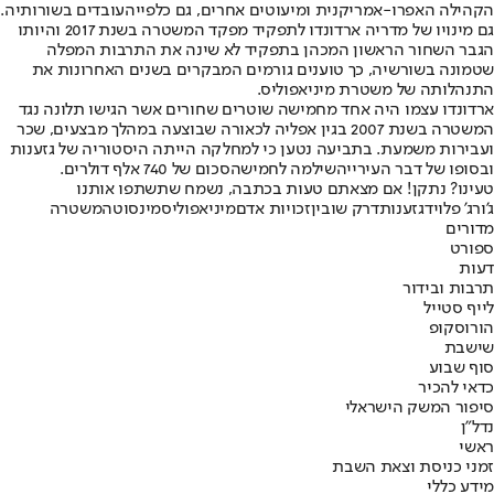
הקהילה האפרו-אמריקנית ומיעוטים אחרים, גם כלפיי
העובדים בשורותיה
.
גם מינויו של מדריה ארדונדו לתפקיד מפקד המשטרה בשנת 2017 והיותו
הגבר השחור הראשון המכהן בתפקיד לא שינה את התרבות המפלה
שטמונה בשורשיה, כך טוענים גורמים המבקרים בשנים האחרונות את
התנהלותה של משטרת מיניאפוליס.
ארדונדו עצמו היה אחד מחמישה שוטרים שחורים אשר הגישו תלונה נגד
המשטרה בשנת 2007 בגין אפליה לכאורה שבוצעה במהלך מבצעים, שכר
ועבירות משמעת. בתביעה נטען כי למחלקה הייתה היסטוריה של גזענות
ובסופו של דבר העירייה
שילמה לחמישה
סכום של 740 אלף דולרים.
טעינו? נתקן! אם מצאתם טעות בכתבה, נשמח שתשתפו אותנו
ג'ורג' פלויד
גזענות
דרק שובין
זכויות אדם
מיניאפוליס
מינסוטה
משטרה
מדורים
ספורט
דעות
תרבות ובידור
לייף סטייל
הורוסקופ
שישבת
סוף שבוע
כדאי להכיר
סיפור המשק הישראלי
נדל"ן
ראשי
זמני כניסת וצאת השבת
מידע כללי