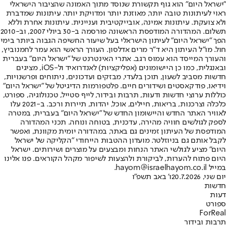
"ישראל היום" הוא גוף תקשורת שנוסד מתוך האמונה שהציבור הישראלי
ראוי לעיתונות טובה יותר, מאוזנת יותר ומדויקת יותר. עיתונות שמדברת
ולא צועקת. עיתונות אמינה, אובייקטיבית ועניינית. עיתונות אחרת וללא
תשלום. המהדורה המודפסת הראשונה פורסמה ב-30 ביולי 2007, וב-2010
הפך "ישראל היום" לעיתון הישראלי בעל שיעור החשיפה הגבוה ביותר בימי
חול. מו"ל העיתון היא ד"ר מרים אדלסון. העורך הראשי הוא עמר לחמנוביץ,
והעורך המייסד הוא עמוס רגב. אתרי האינטרנט של "ישראל היום" בעברית
ובאנגלית, כמו כן היישומונים (אפליקציות) לאנדרואיד ול-iOS, מציגים
חדשות מסביב לשעון, תוכן בלעדי, מבזקים ועדכונים, ניתוחים ופרשנויות,
וידיאו, פודקאסטים ושידורים חיים. פלטפורמות הדיגיטל של "ישראל היום"
כוללות ערוצי חדשות ודעות, תרבות ובידור, לייף סטייל, טכנולוגיה, ספורט,
כלכלה וצרכנות, בריאות, חיילים, אוכל, יהדות, תיירות ורכב. ב-2021 עלו
לאוויר האתר החדש והיישומון החדש של "ישראל היום" בעברית, במטרה
לספק לגולשים חוויה מהירה, עדכנית, בטוחה ונוחה. תכני המהדורה
המודפסת של העיתון זמינים גם באתר, במהדורה יומית מקוונת, ואפשר
לקבל אותם גם בניוזלטר. מועדון ההטבות הייחודי "הקליקה של ישראל
היום" מציע לגולשי האתר הנחות ומבצעים על מוצרים ושירותים. ישראל
היום פתוח להערות, לביקורת ולהצעות לשיפור מקהל הקוראים. פנו אלינו
במייל hayom@israelhayom.co.il.
יום שני, 20.7.2026
ו' באב תשפ"ו
חדשות
דעות
ספורט
ForReal
תרבות ובידור