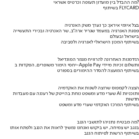
מה ההבדל בין מועדון תעופה וכרטיס אשראי?
בשיתוף FLYCARD
בצל איומי איראן: כך נערך משק האנרגיה
פסגת האנרגיה במעמד שגריר ארה"ב, שר האנרגיה ובכירי התעשייה
בישראל ובעולם
בשיתוף המכון הישראלי לאנרגיה ולסביבה
הזדמנות האחרונה להרוויח מגמר המונדיאל
יחסי הימור משופרים, הפקדות ב-Apple Pay ותשלום זכיות מיידי
בשיתוף המועצה להסדר ההימורים בספורט
הצצה לקמפוס שרוצה לשנות את האקדמיה
שערי מדע ומשפט נוחת בהייטק של רעננה עם מעבדות AI ותוכניות
חדשות
בשיתוף המרכז האקדמי שערי מדע ומשפט
מה מבטיח נתניהו לתושבי הנגב?
בנגב יש צמיחה, יש ביקוש ואנחנו נמשיך לראות את הנגב ולפתח אותו
בשיתוף הרשות לפיתוח הנגב