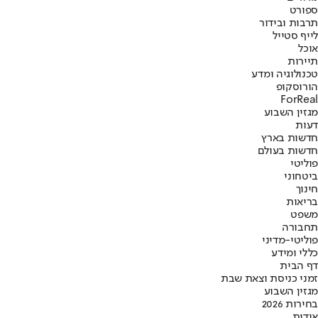
ספורט
תרבות ובידור
לייף סטייל
אוכל
תיירות
טכנולוגיה ומדע
הורוסקופ
ForReal
מגזין השבוע
דעות
חדשות בארץ
חדשות בעולם
פוליטי
ביטחוני
חינוך
בריאות
משפט
תחבורה
פוליטי-מדיני
כללי ומידע
דף הבית
זמני כניסת וצאת שבת
מגזין השבוע
בחירות 2026
אודות