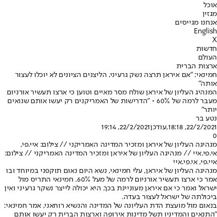
אוכל
מגזין
אנחנו מגייסים
English
X
חדשות
העולם
ארצות הברית
חמינאי: "אם איראן תרצה נשק גרעיני, הליצנים הציונים לא יוכלו לעצור
אותה"
המנהיג העליון של איראן שולח מסר מאיים וטוען כי ארצו תעשיר אורניום
מעבר לרמה של 60% • "הדרישות של האמריקנים רק יעשו אותם שנואים
יותר"
נטע בר
22/2/2021, 18:18
,עודכן
22/2/2021, 19:14
0
מנהיגה העליון של איראן ומזכיר המדינה האמריקני // צילום: איי.פי,
אי.פי.איי // מנהיגה העליון של איראן ומזכיר המדינה האמריקני // צילום:
איי.פי, אי.פי.איי
מנהיגה העליון של איראן, עלי חמינאי, נשא היום נאום תוקפני במיוחד ובו
אמר כי ארצו תעשיר אורניום לרמה של מעל 60%. חמינאי התריס מול
ישראל ואמר כי אם איראן מעוניינת בכך, היא יכולה לייצר נשקר גרעיני ואין
ביכולתה של ישראל לעצור בעדה.
בנאום מול מועצת הדת העליונה של המדינה והנשיא רוחאני, אמר חמינאי:
"התנאים והמדיניו תשל מדינות אירופה וארצות הברית רק יעשו אותם