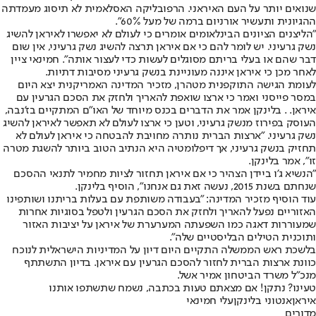
שנואים יותר על העם האיראני. הרפובליקה האסלאמית לא תיסוג מעמדתה
ההגיונית ותעשיר אורניום ברמה של מעל 60%".
"הליצנים הציונים הבינלאומים אומרים כי לעולם לא יאפשרו לאיראן להשיג
נשק גרעיני. יש לומר להם כי אם איראן תרצה להשיג נשק גרעיני, אין שום
דבר שהם או בעלי בריתם מסוגלים לעשות כדי לעצור אותה". חמינאי ציין
לאחר מכן כי איראן איננה מעוניינת בנשק גרעיני מסיבות דתיות.
לעומת הגישה התוקפנית מטהרן, מזכיר המדינה האמריקנית יצא היום
במסר פייסני ואמר כי ארצו שואפת להאריך ולחזק את הסכם הגרעין עם
איראן. . בלינקן אמר את הדברים בכנס מיוחד של האו"ם המתקיים בז'נבה,
העוסק בפירוז מנשק גרעיני, וטען כי ארצו לעולם לא תאפשר לאיראן להשיג
נשק גרעיני. "ארצות הברית נותרה מחויבת להבטחה כי איראן לעולם לא
תחזיק בנשק גרעיני, אך דיפלומטיה היא הנתיב הטוב ביותר להשגת מטרה
זו", אמר בלינקן.
"הנשיא ג'ו ביידן הצהיר כי אם איראן תחזור לציות מחמיר לתנאי ההסכם
שנחתם בשנת 2015, נעשה זאת גם אנחנו", הוסיף בלינקן.
עוד הוסיף מזכיר המדינה: "בעבודה משותפת עם בעלות בריתנו ושותפינו
האזוריים נפעל להאריך ולחזק את הסכם הגרעין ולטפל בסוגיות אחרות
שמעוררות דאגה כמו השפעתה המערערת של איראן על יציבות האזור
ותוכנית הטילים הבליסטיים שלה".
בלשכת ראש הממשלה התקיים היום דיון על המדיניות הישראלית לנוכח
כוונת ארצות הברית לחזור להסכם הגרעין עם איראן. בדיון התשתתף
מנכ"ל משרד הביטחון אמיר אשל.
טעינו? נתקן! אם מצאתם טעות בכתבה, נשמח שתשתפו אותנו
איראן
אנטוני בלינקן
עלי חמינאי
מדורים