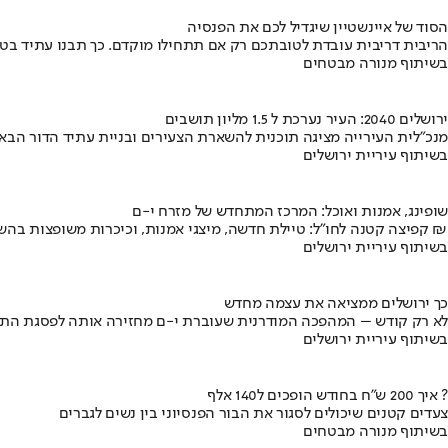
הסוד של איינשטיין שיגדיל לכם את הפנסיה
הריבית דריבית עובדת לטובתכם רק אם תתחילו מוקדם. כך תבנו עתיד בט
בשיתוף מנורה מבטחים
ירושלים 2040: העיר נערכת ל 1.5 מליון תושבים
מנכ"לית העירייה מציגה תוכנית להשארת הצעירים ובניית עתיד הדור הבא
בשיתוף עיריית ירושלים
שופינג, אמנות ואוכל: המרכז המתחדש של מזרח י-ם
קפיצה קטנה לחו"ל: טיילת חדשה, מיצגי אמנות, וכיכרות משופצות בהשקעה של 100 מיליון ₪
בשיתוף עיריית ירושלים
כך ירושלים ממציאה את עצמה מחדש
לא רק קודש – המהפכה המודרנית שעוברת י-ם מחזירה אותה לפסגת התי
בשיתוף עיריית ירושלים
איך 200 ש"ח בחודש הופכים ל140 אלף ?
צעדים קטנים שיכולים לסגור את הבור הפנסיוני בין נשים לגברים
בשיתוף מנורה מבטחים