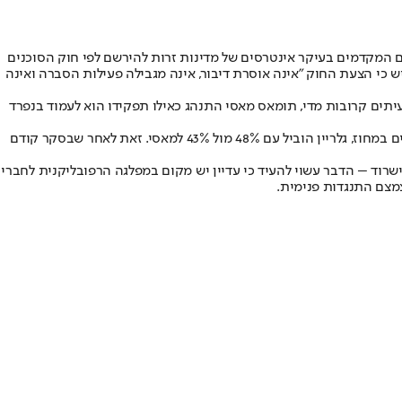
ודיע מאסי על הצעת חוק בשם "AIPAC Act", שנועדה לחייב ארגונים אמריקניים המקדמים בעיקר אינטרסים של מדינות זרות להירשם לפי חוק הסוכנים
הדגיש כי הצעת החוק "אינה אוסרת דיבור, אינה מגבילה פעילות הסברה ואינה
עיתים קרובות מדי, תומאס מאסי התנהג כאילו תפקידו הוא לעמוד בנפרד
הסקרים האחרונים מצביעים על מרוץ צמוד ועל שינוי מגמה לרעת מאסי. לפי סקר Quantus Insights שנערך ב-11–12 במאי בקרב מצביעים רפובליקנים במחוז, גלריין הוביל עם 48% מול 43% למאסי. זאת לאחר שבסקר קודם
רוד – הדבר עשוי להעיד כי עדיין יש מקום במפלגה הרפובליקנית לחברי
מצם התנגדות פנימית.