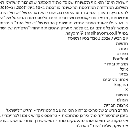
"ישראל היום" הוא גוף תקשורת שנוסד מתוך האמונה שהציבור הישראלי ראוי 
ת
ופרשנויות, וידיאו, פודקאסטים ושידורים חיים. פלטפורמות הדיגיטל של "ישרא
ב-2021 עלו לאוויר האתר החדש והיישומון החדש של "ישראל היום" בע
ואפשר לקבל אותם גם בניוזלטר. מועדון ההטבות הייחודי "הקליקה של ישרא
במייל hayom@israelhayom.co.il.
יום רביעי, 20.5.2026
ד' בסיון תשפ"ו
חדשות
דעות
ספורט
ForReal
תרבות ובידור
אוכל
מגזין
אנחנו מגייסים
English
X
חדשות
העולם
ארצות הברית
הקרב החשוב של טראמפ: "הוא הכי גרוע בהיסטוריה" - והקשר לישראל
בזמן שהרטוריקה מול איראן מתחממת - טראמפ מקדיש מזמנו לפריימריז במ
אני מקווה שתוציאו אותו מהעסקים מחר • האיש שרדף אחרי טראמפ בפרשת
אור שקד, שליח "היום" בארה"ב