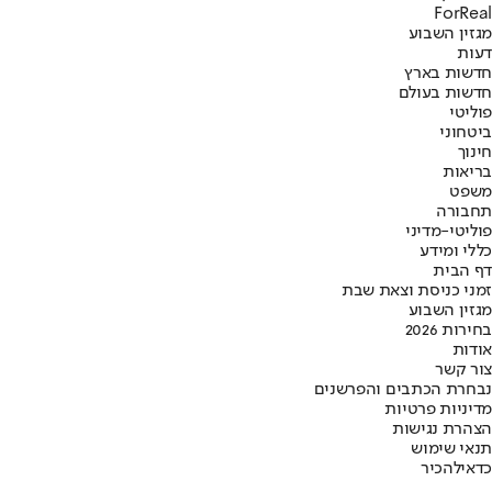
ForReal
מגזין השבוע
דעות
חדשות בארץ
חדשות בעולם
פוליטי
ביטחוני
חינוך
בריאות
משפט
תחבורה
פוליטי-מדיני
כללי ומידע
דף הבית
זמני כניסת וצאת שבת
מגזין השבוע
בחירות 2026
אודות
צור קשר
נבחרת הכתבים והפרשנים
מדיניות פרטיות
הצהרת נגישות
תנאי שימוש
כדאי
להכיר