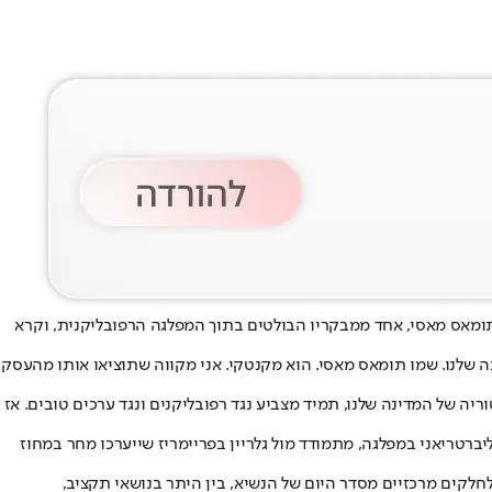
תומאס מאסי, אחד ממבקריו הבולטים בתוך המפלגה הרפובליקנית, וקרא
שלנו. שמו תומאס מאסי. הוא מקנטקי. אני מקווה שתוציאו אותו מהעסק
וריה של המדינה שלנו, תמיד מצביע נגד רפובליקנים ונגד ערכים טובים. אז
 ביותר של טראמפ בתוך המפלגה הרפובליקנית. מאסי, שמכהן בקונגרס מאז 2012 ומזוהה עם הקו הליברטריאני במפלגה, מתמודד מול גלריין בפריימריז שייערכו מחר במחוז
חלקים מרכזיים מסדר היום של הנשיא, בין היתר בנושאי תקציב,