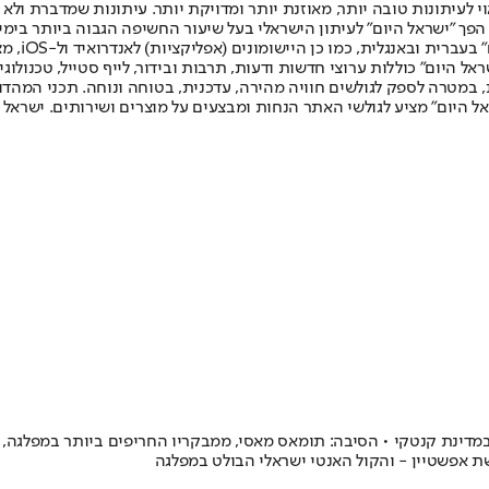
לעיתונות טובה יותר, מאוזנת יותר ומדויקת יותר. עיתונות שמדברת ולא צ
שלום. המהדורה המודפסת הראשונה פורסמה ב-30 ביולי 2007, וב-2010 הפך "ישראל היום" לעיתון הישראלי בעל שי
לחמנוביץ,
ל היום" כוללות ערוצי חדשות ודעות, תרבות ובידור, לייף סטייל, טכנולוגיה
ברית, במטרה לספק לגולשים חוויה מהירה, עדכנית, בטוחה ונוחה. תכני המה
ל היום" מציע לגולשי האתר הנחות ומבצעים על מוצרים ושירותים. ישראל 
דינת קנטקי • הסיבה: תומאס מאסי, ממבקריו החריפים ביותר במפלגה, נ
 אפשטיין - והקול האנטי ישראלי הבולט במפלגה