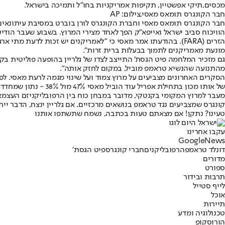
מכסים,
תיקי אפשטיין
, תקיפות אמריקניות בחו"ל ותמיכה בישראל.
חבר הקונגרס תומאס מאסי,צילום: AP
חבר הקונגרס תומאס מאסי וחברת הקונגרס לורן בוברט במסיבת עיתונאים,
הזרים (FARA). בהודעתו אמר מאסי כי "לאמריקנים יש זכות לדעת
מונעת מאמריקנים לתמוך בבעלות ברית זרות".
גם מזכיר המלחמה פיט הגסת’ התייצב לצדו של גלריין בהופעה פוליטית בקנ
מהתנועה שהנשיא טראמפ מוביל, במקום לחזק אותה".
של אותו מכון בתחילת אפריל עוד הוביל מאסי 47% מול 38% - נתון שמחדד את התחזקות גלריין בשבועות האחרונים, על רקע התערבותו של הנשיא.
מעבר למרוץ המקומי בקנטקי, מדובר במבחן כוח בין הרפובליקניזם העצמאי
קונגרס שמצביעים נגד טראמפ בנושאים מרכזיים. אם גלריין ינצח, הדבר י
טעינו? נתקן! אם מצאתם טעות בכתבה, נשמח שתשתפו אותנו
עקבו אחרינו
G
o
o
g
l
e
News
דונלד טראמפ
הרפובליקנים
חברי קונגרס
פיט הגסת׳
מדורים
ספורט
תרבות ובידור
לייף סטייל
אוכל
תיירות
טכנולוגיה ומדע
הורוסקופ