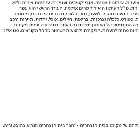
ועקת. עיתונות אמינה, אובייקטיבית ועניינית. עיתונות אחרת וללא
עור החשיפה הגבוה ביותר בימי חול. מו"ל העיתון היא ד"ר מרים אדלסון. העורך הראשי הוא עמר
 והעורך המייסד הוא עמוס רגב. אתרי האינטרנט של "ישראל היום" בעברית ובאנגלית, כמו כן היישומונים (אפליקציות) לאנדרואיד ול-iOS, מציגים חדשות מסביב לשעון, תוכן בלעדי, מבזקים ועדכונים, ניתוחים
, ספורט, כלכלה וצרכנות, בריאות, חיילים, אוכל, יהדות, תיירות ורכב.
דורה המודפסת של העיתון זמינים גם באתר, במהדורה יומית מקוונת,
היום פתוח להערות, לביקורת ולהצעות לשיפור מקהל הקוראים. פנו אלינו
לחם על מקומו בבית הנבחרים • "חבר בית הנבחרים הגרוע בהיסטוריה,