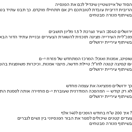
הסוד של איינשטיין שיגדיל לכם את הפנסיה
הריבית דריבית עובדת לטובתכם רק אם תתחילו מוקדם. כך תבנו עתיד בט
בשיתוף מנורה מבטחים
ירושלים 2040: העיר נערכת ל 1.5 מליון תושבים
מנכ"לית העירייה מציגה תוכנית להשארת הצעירים ובניית עתיד הדור הבא
בשיתוף עיריית ירושלים
שופינג, אמנות ואוכל: המרכז המתחדש של מזרח י-ם
קפיצה קטנה לחו"ל: טיילת חדשה, מיצגי אמנות, וכיכרות משופצות בהשקעה של 100 מיליון ₪
בשיתוף עיריית ירושלים
כך ירושלים ממציאה את עצמה מחדש
לא רק קודש – המהפכה המודרנית שעוברת י-ם מחזירה אותה לפסגת התי
בשיתוף עיריית ירושלים
איך 200 ש"ח בחודש הופכים ל140 אלף ?
צעדים קטנים שיכולים לסגור את הבור הפנסיוני בין נשים לגברים
בשיתוף מנורה מבטחים