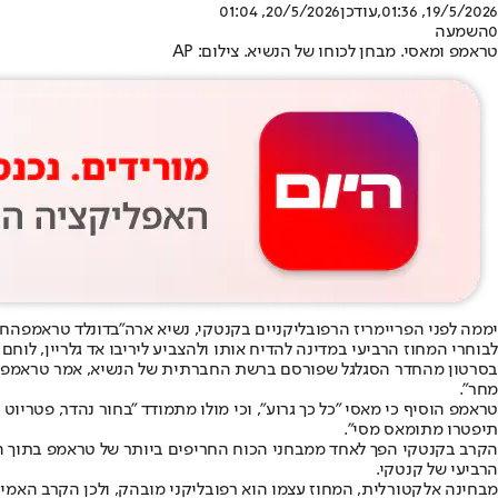
19/5/2026, 01:36
,עודכן
20/5/2026, 01:04
0
השמעה
טראמפ ומאסי. מבחן לכוחו של הנשיא. צילום: AP
יממה לפני הפריימריז הרפובליקניים בקנטקי, נשיא ארה"ב
דונלד טראמפ
החר
לבוחרי המחוז הרביעי במדינה להדיח אותו ולהצביע ליריבו אד גלריין, לוחם
בסרטון מהחדר הסגלגל שפורסם ברשת החברתית של הנשיא, אמר טראמפ: "א
מחר".
טראמפ הוסיף כי מאסי "כל כך גרוע", וכי מולו מתמודד "בחור נהדר, פטריוט 
תיפטרו מתומאס מסי".
הרביעי של קנטקי.
מבחינה אלקטורלית, המחוז עצמו הוא רפובליקני מובהק, ולכן הקרב האמית