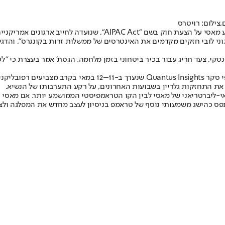
צילום: רויטרס
הוויכוח סביב ישראל ואייפא"ק הפך לאחד מצירי המרוץ. בשבוע שעבר ה
 מתי ארגוני לובי חזקים מקדמים את האינטרסים של ממשלות זרות בקונגרס", ו
טקי, צעד חריג עבור בכיר ביטחוני בזמן מלחמה. הגסת’ אמר בעצרת כי "ל
-ליברטריאני של מאסי לבין הקו הטראמפיסטי הממושמע יותר. אם מאסי יש
יתפס כהישג משמעותי נוסף של טראמפ בניסיון לעצב מחדש את המפלגה ולצ