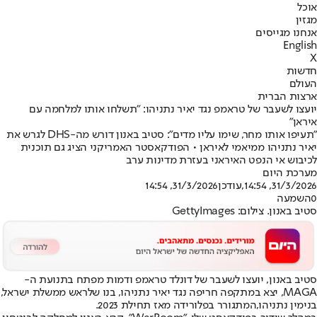
אוכל
מגזין
אנחנו מגייסים
English
X
חדשות
העולם
ארצות הברית
יועצו לשעבר של טראמפ נגד יאיר נתניהו: "תשלחו אותו למלחמה עם
איראן"
"תעיפו אותו מחר, שימו עליו מדים": סטיב באנון דורש מה-DHS לגרש את
יאיר נתניהו ממיאמי לאיראן • הפודקאסטר האמריקני הציג גם תוכנית
לכיבוש אי הנפט האיראני בעזרת מדינות ערב
מערכת היום
31/3/2026, 14:54
,עודכן
31/3/2026, 14:54
0
השמעה
סטיב באנון. צילום: GettyImages
סטיב באנון
, יועצו לשעבר של דונלד טראמפ ודמות מפתח בתנועת ה-
MAGA, יצא במתקפה חריפה נגד יאיר נתניהו, בנו של
ראש ממשלת ישראל,
בנימין נתניהו,
המתגורר בפלורידה מאז תחילת 2023.