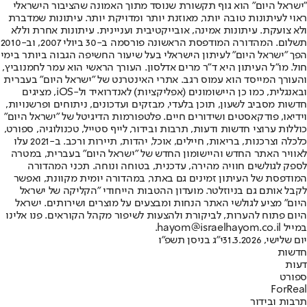
"ישראל היום" הוא גוף תקשורת שנוסד מתוך האמונה שהציבור הישראלי
ראוי לעיתונות טובה יותר, מאוזנת יותר ומדויקת יותר. עיתונות שמדברת
ולא צועקת. עיתונות אמינה, אובייקטיבית ועניינית. עיתונות אחרת וללא
תשלום. המהדורה המודפסת הראשונה פורסמה ב-30 ביולי 2007, וב-2010
הפך "ישראל היום" לעיתון הישראלי בעל שיעור החשיפה הגבוה ביותר בימי
חול. מו"ל העיתון היא ד"ר מרים אדלסון. העורך הראשי הוא עמר לחמנוביץ,
והעורך המייסד הוא עמוס רגב. אתרי האינטרנט של "ישראל היום" בעברית
ובאנגלית, כמו כן היישומונים (אפליקציות) לאנדרואיד ול-iOS, מציגים
חדשות מסביב לשעון, תוכן בלעדי, מבזקים ועדכונים, ניתוחים ופרשנויות,
וידיאו, פודקאסטים ושידורים חיים. פלטפורמות הדיגיטל של "ישראל היום"
כוללות ערוצי חדשות ודעות, תרבות ובידור, לייף סטייל, טכנולוגיה, ספורט,
כלכלה וצרכנות, בריאות, חיילים, אוכל, יהדות, תיירות ורכב. ב-2021 עלו
לאוויר האתר החדש והיישומון החדש של "ישראל היום" בעברית, במטרה
לספק לגולשים חוויה מהירה, עדכנית, בטוחה ונוחה. תכני המהדורה
המודפסת של העיתון זמינים גם באתר, במהדורה יומית מקוונת, ואפשר
לקבל אותם גם בניוזלטר. מועדון ההטבות הייחודי "הקליקה של ישראל
היום" מציע לגולשי האתר הנחות ומבצעים על מוצרים ושירותים. ישראל
היום פתוח להערות, לביקורת ולהצעות לשיפור מקהל הקוראים. פנו אלינו
במייל hayom@israelhayom.co.il.
יום שלישי, 31.3.2026
י"ג בניסן תשפ"ו
חדשות
דעות
ספורט
ForReal
תרבות ובידור