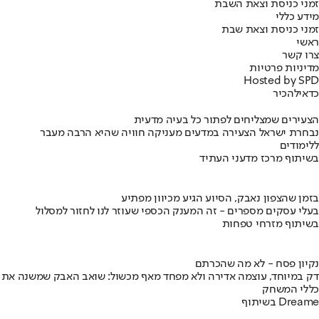
זמני כניסת וצאת השבת
מידע כללי
זמני כניסת וצאת שבת
ראשי
צרו קשר
מדיניות פרטיות
Hosted by SPD
כדאי
להכיר
הצעירים שמצליחים לפתור כל בעיה מדעית
נבחרת ישראל הצעירה במדעים מעניקה חוויה שהיא הרבה מעבר
ללימודים
בשיתוף מרכז מדעני העתיד
בזמן שהצפון נאבק, הסיוע הגיע מכיוון מפתיע
בעלי עסקים מספרים - זה המענק הכספי שעוזר לנו לחזור למסלול
בשיתוף מזרחי טפחות
נקיון פסח - לא מה שהכרתם
דק במיוחד, עוצמה אדירה ולא מפחד מאף מכשול: שואב האבק שמשנה את
כללי המשחק
בשיתוף Dreame