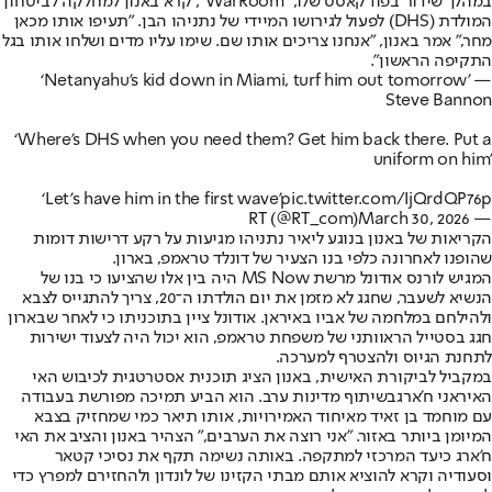
במהלך שידור בפודקאסט שלו, "WarRoom", קרא באנון למחלקה לביטחון
המולדת (DHS) לפעול לגירושו המיידי של נתניהו הבן. "תעיפו אותו מכאן
מחר," אמר באנון, "
אנחנו צריכים אותו שם. שימו עליו מדים ושלחו אותו בגל
התקיפה הראשון
".
‘Netanyahu's kid down in Miami, turf him out tomorrow’ —
Steve Bannon
‘Where's DHS when you need them? Get him back there. Put a
uniform on him’
‘Let's have him in the first wave’
pic.twitter.com/IjQrdQP76p
March 30, 2026
— RT (@RT_com)
הקריאות של באנון בנוגע ליאיר נתניהו מגיעות על רקע דרישות דומות
שהופנו לאחרונה כלפי בנו הצעיר של דונלד טראמפ, בארון.
המגיש לורנס אודונל מרשת MS Now היה בין אלו שהציעו כי בנו של
הנשיא לשעבר, שחגג לא מזמן את יום הולדתו ה־20, צריך להתגייס לצבא
ולהילחם במלחמה של אביו באיראן. אודונל ציין בתוכניתו כי לאחר שבארון
חגג בסטייל הראוותני של משפחת טראמפ, הוא יכול היה לצעוד ישירות
לתחנת הגיוס ולהצטרף למערכה.
במקביל לביקורת האישית, באנון הציג תוכנית אסטרטגית ל
כיבוש האי
האיראני ח'ארג
בשיתוף מדינות ערב. הוא הביע תמיכה מפורשת בעבודה
עם מוחמד בן זאיד מאיחוד האמירויות, אותו תיאר כמי שמחזיק בצבא
המיומן ביותר באזור. "אני רוצה את הערבים," הצהיר באנון והציב את האי
ח'ארג כיעד המרכזי למתקפה. באותה נשימה תקף את נסיכי קטאר
וסעודיה וקרא להוציא אותם מבתי הקזינו של לונדון ולהחזירם למפרץ כדי