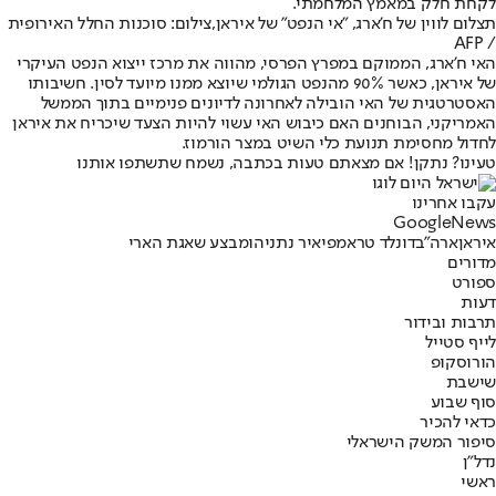
לקחת חלק במאמץ המלחמתי.
תצלום לווין של ח'ארג, "אי הנפט" של איראן,צילום: סוכנות החלל האירופית
/ AFP
האי ח'ארג, הממוקם במפרץ הפרסי, מהווה את מרכז ייצוא הנפט העיקרי
של איראן
, כאשר 90% מהנפט הגולמי שיוצא ממנו מיועד לסין. חשיבותו
האסטרטגית של האי הובילה לאחרונה לדיונים פנימיים בתוך הממשל
האמריקני, הבוחנים האם כיבוש האי עשוי להיות הצעד שיכריח את איראן
לחדול מחסימת תנועת כלי השיט במצר הורמוז.
טעינו? נתקן! אם מצאתם טעות בכתבה, נשמח שתשתפו אותנו
עקבו אחרינו
G
o
o
g
l
e
News
איראן
ארה"ב
דונלד טראמפ
יאיר נתניהו
מבצע שאגת הארי
מדורים
ספורט
דעות
תרבות ובידור
לייף סטייל
הורוסקופ
שישבת
סוף שבוע
כדאי להכיר
סיפור המשק הישראלי
נדל"ן
ראשי