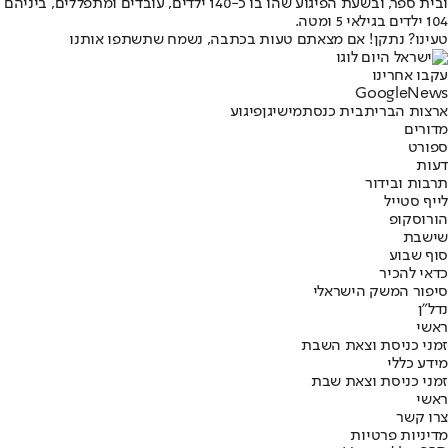
ובית ספר, ובשעת הפיגוע שהו בו כ-140 ילדים, עובדים ומתפללים, ביניהם
104 ילדים בגילאי 5 ומטה.
טעינו? נתקן! אם מצאתם טעות בכתבה, נשמח שתשתפו אותנו
עקבו אחרינו
G
o
o
g
l
e
News
ארצות הברית
בית כנסת
מישיגן
פיגוע
מדורים
ספורט
דעות
תרבות ובידור
לייף סטייל
הורוסקופ
שישבת
סוף שבוע
כדאי להכיר
סיפור המשק הישראלי
נדל"ן
ראשי
זמני כניסת וצאת השבת
מידע כללי
זמני כניסת וצאת שבת
ראשי
צרו קשר
מדיניות פרטיות