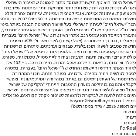
"ישראל היום" הוא גוף תקשורת שנוסד מתוך האמונה שהציבור הישראלי
ראוי לעיתונות טובה יותר, מאוזנת יותר ומדויקת יותר. עיתונות שמדברת
ולא צועקת. עיתונות אמינה, אובייקטיבית ועניינית. עיתונות אחרת וללא
תשלום. המהדורה המודפסת הראשונה פורסמה ב-30 ביולי 2007, וב-2010
הפך "ישראל היום" לעיתון הישראלי בעל שיעור החשיפה הגבוה ביותר בימי
חול. מו"ל העיתון היא ד"ר מרים אדלסון. העורך הראשי הוא עמר לחמנוביץ,
והעורך המייסד הוא עמוס רגב. אתרי האינטרנט של "ישראל היום" בעברית
ובאנגלית, כמו כן היישומונים (אפליקציות) לאנדרואיד ול-iOS, מציגים
חדשות מסביב לשעון, תוכן בלעדי, מבזקים ועדכונים, ניתוחים ופרשנויות,
וידיאו, פודקאסטים ושידורים חיים. פלטפורמות הדיגיטל של "ישראל היום"
כוללות ערוצי חדשות ודעות, תרבות ובידור, לייף סטייל, טכנולוגיה, ספורט,
כלכלה וצרכנות, בריאות, חיילים, אוכל, יהדות, תיירות ורכב. ב-2021 עלו
לאוויר האתר החדש והיישומון החדש של "ישראל היום" בעברית, במטרה
לספק לגולשים חוויה מהירה, עדכנית, בטוחה ונוחה. תכני המהדורה
המודפסת של העיתון זמינים גם באתר, במהדורה יומית מקוונת, ואפשר
לקבל אותם גם בניוזלטר. מועדון ההטבות הייחודי "הקליקה של ישראל
היום" מציע לגולשי האתר הנחות ומבצעים על מוצרים ושירותים. ישראל
היום פתוח להערות, לביקורת ולהצעות לשיפור מקהל הקוראים. פנו אלינו
במייל hayom@israelhayom.co.il.
יום ראשון, 5.4.2026
י"ח בניסן תשפ"ו
חדשות
דעות
ספורט
ForReal
תרבות ובידור