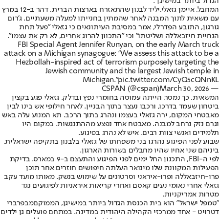
הגדול ביותר במישיגן".
המחבל, איימן גזאלי,
יליד לבנון שהתאזרח בארצות הברית, דהר ב-12 במרץ
עם משאית לתוך המבנה לאחר שהמתין בחנייתו למעלה משעתיים. ג'רום
גורגון, התובע הפדרלי, אמר במסיבת העיתונאים כי גזאלי ״פעל תחת
הנחיית חיזבאללה ושליטתו״ וכי ״התכוון להרוג אחרים, לא רק את עצמו״.
FBI Special Agent Jennifer Runyan, on the early March truck
attack on a Michigan synagogue: "We assess this attack to be a
Hezbollah-inspired act of terrorism purposely targeting the
Jewish community and the largest Jewish temple in
Michigan."
pic.twitter.com/CyQ5cQNnKL
March 30, 2026
— CSPAN (@cspan)
המשאית, כך נמסר, הייתה עמוסה בחומרי נפץ ובדלק. גזאלי פגע בקצין
ביטחון שעמד בדרכו, ורכבו נעצר בתוך הבניין. לאחר חילופי אש בינו לבין
מאבטחי המקום, ירה גזאלי בעצמו ונהרג בתוך הרכב. תא המנוע עלה באש
וגרם נזק נרחב למבנה. מאבטח אחד נפצע מההתנגשות. במקום היו
תלמידים ואנשי צוות רבים. איש לא נהרג בפיגוע.
שבוע לפני הפיגוע נהרגו בני משפחתו של גזאלי בלבנון בתקיפה ישראלית,
ביניהם שני אחיו שהיו מחבלים בשורות הארגון.
לפי ה-FBI, התכנון החל ימים לפני הפיגוע והתעצם ב-9 במארס. בדיקת
הפעילות המקוונת שלו מינואר העלתה חיפושים חוזרים אחר תוכן
פרו-חיזבאללה ופרו-איראני וסרטונים על שימוש בנשק. מאותו מועד עקב
גזאלי אחרי נאומי נעים קאסם ואחרי קריאות איראניות לפיגועים נגד
מטרות אמריקניות.
״טמפל ישראל״ הוא בית הכנסת הגדול ביותר במישיגן, הממוקםמבפרברי
דטרויט - אחד ממרכזי הקהילה היהודית במדינה. במתחם פועלים גן ילדים