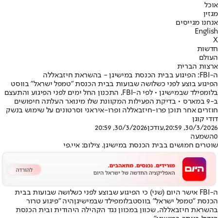
אוכל
מגזין
אנחנו מגייסים
English
X
חדשות
העולם
ארצות הברית
ה-FBI: הפיגוע בבית הכנסת במישיגן - בהשראת חיזבאללה
הפיגוע בוצע לפני כשלושה שבועות בבית הכנסת "טמפל ישראל" בווסט
בלומפילד שבמישיגן • לפי ה-FBI, התכנון החל ימים לפני הפיגוע והתעצם
ב-9 במארס • בדיקת הפעילות המקוונת שלו מינואר העלתה חיפושים
חוזרים אחר תוכן פרו-חיזבאללה ופרו-איראני וסרטונים על שימוש בנשק
דודי קוגן
30/3/2026, 20:59
,עודכן
30/3/2026, 20:59
0
השמעה
שוטרים חמושים בבית הכנסת במישיגן. צילום: איי.פי
ה-FBI אישר היום (שני) כי הפיגוע שבוצע לפני כשלושה שבועות בבית
הכנסת "טמפל ישראל" בווסט
בלומפילד שבמישיגן
היה "פיגוע טרור
בהשראת חיזבאללה, שכוון במכוון נגד הקהילה היהודית ובית הכנסת