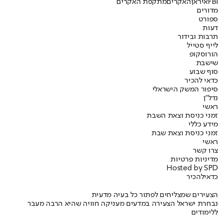
FBI
איראן
האקרים
מתקפת האקרים
מדורים
ספורט
דעות
תרבות ובידור
לייף סטייל
הורוסקופ
שישבת
סוף שבוע
כדאי להכיר
סיפור המשק הישראלי
נדל"ן
ראשי
זמני כניסת וצאת השבת
מידע כללי
זמני כניסת וצאת שבת
ראשי
צרו קשר
מדיניות פרטיות
Hosted by SPD
כדאי
להכיר
הצעירים שמצליחים לפתור כל בעיה מדעית
נבחרת ישראל הצעירה במדעים מעניקה חוויה שהיא הרבה מעבר
ללימודים