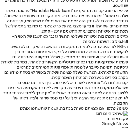
רויטרס כי חשבונו נפרץ, אך לא פירט על היקף הפגיעה או תוכן החומרים
שנחשפו.
על פי הדיווח, קבוצת ההאקרים "Handala Hack Team" פרסמה באתר
שלה כי פאטל "ימצא כעת את שמו ברשימת הקורבנות שנפרצו בהצלחה".
רויטרס ציינה כי לא ניתן היה לאמת את האימיילים שפורסמו, אך דגימה
מהחומרים שהועלו ונבדקו מצביעה על כך שנראה כי מדובר בתמהיל של
תכתובות אישיות ומקצועיות מהשנים 2019–2010.
מיילים ותכתובות אישיות שעל פי החשד נגנבו ממחשבו של ראש ה-
FBI,צילום: רשתות ערביות
ה-FBI לא הגיב עד כה לפניית התקשורת בנושא, וההאקרים לא השיבו
לבקשות תגובה. הפרשה מתרחשת על רקע המתיחות הגוברת בין
וושינגטון לטהרן ועימות סייבר מתמשך, שכלל בתקופה האחרונה גם
פעולות אמריקאיות נגד נכסים דיגיטליים הקשורים לטהרן, במקביל לשורת
ניסיונות תקיפת סייבר על מטרות אמריקניות המיוחסים לגורמים
הקשורים לאיראן. הפרשה מעלה מציפה שאלות באשר לאבטחת מידע גם
בקרב בכירים במערכת הביטחון האמריקנית.
קבוצת "חנדלה" אחראית לשורה של פריצות, בין היתר גם לגופים
ישראלים.
מוקדם יותר החודש פרצה הקבוצה לאתר האקדמיה העברית
ללשון
. בכניסה לאתר נראה הכיתוב באנגלית "אין צורך ללמוד עברית יותר.
לא תצטרכו את זה עוד הרבה זמן" על גבי מסך שחור, ולצדו הלוגו של
הקבוצה.
טעינו? נתקן! אם מצאתם טעות בכתבה, נשמח שתשתפו אותנו
עקבו אחרינו
G
o
o
g
l
e
News