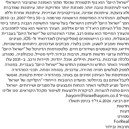
"ישראל היום" הוא גוף תקשורת שנוסד מתוך האמונה שהציבור הישראלי
ראוי לעיתונות טובה יותר, מאוזנת יותר ומדויקת יותר. עיתונות שמדברת
ולא צועקת. עיתונות אמינה, אובייקטיבית ועניינית. עיתונות אחרת וללא
תשלום. המהדורה המודפסת הראשונה פורסמה ב-30 ביולי 2007, וב-2010
הפך "ישראל היום" לעיתון הישראלי בעל שיעור החשיפה הגבוה ביותר בימי
חול. מו"ל העיתון היא ד"ר מרים אדלסון. העורך הראשי הוא עמר לחמנוביץ,
והעורך המייסד הוא עמוס רגב. אתרי האינטרנט של "ישראל היום" בעברית
ובאנגלית, כמו כן היישומונים (אפליקציות) לאנדרואיד ול-iOS, מציגים
חדשות מסביב לשעון, תוכן בלעדי, מבזקים ועדכונים, ניתוחים ופרשנויות,
וידיאו, פודקאסטים ושידורים חיים. פלטפורמות הדיגיטל של "ישראל היום"
כוללות ערוצי חדשות ודעות, תרבות ובידור, לייף סטייל, טכנולוגיה, ספורט,
כלכלה וצרכנות, בריאות, חיילים, אוכל, יהדות, תיירות ורכב. ב-2021 עלו
לאוויר האתר החדש והיישומון החדש של "ישראל היום" בעברית, במטרה
לספק לגולשים חוויה מהירה, עדכנית, בטוחה ונוחה. תכני המהדורה
המודפסת של העיתון זמינים גם באתר, במהדורה יומית מקוונת, ואפשר
לקבל אותם גם בניוזלטר. מועדון ההטבות הייחודי "הקליקה של ישראל
היום" מציע לגולשי האתר הנחות ומבצעים על מוצרים ושירותים. ישראל
היום פתוח להערות, לביקורת ולהצעות לשיפור מקהל הקוראים. פנו אלינו
במייל hayom@israelhayom.co.il.
יום רביעי, 1.4.2026
י"ד בניסן תשפ"ו
חדשות
דעות
ספורט
ForReal
תרבות ובידור