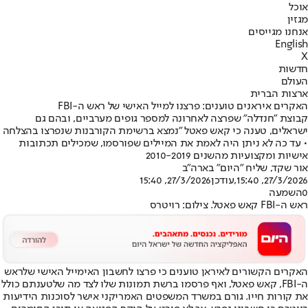
אוכל
מגזין
אנחנו מגייסים
English
X
חדשות
העולם
ארצות הברית
האקרים איראנים טוענים: פרצנו למייל האישי של ראש ה-FBI
קבוצת "חנדלה" שפרצה לאחרונה למספר גופים מערביים, ובהם גם
ישראלים, טענה כי קאש פאטל "נמצא ברשימת הקורבנות שנפרצו בהצלחה
• עד כה לא ניתן היה לאמת את המיילים שפורסמו, שמכילים תכתובות
אישיות ומקצועיות מהשנים 2010-2019
אור שקד, שליח "היום" בארה"ב
27/3/2026, 15:40
,עודכן
27/3/2026, 15:40
0
השמעה
ראש ה-FBI קאש פאטל. צילום: רויטרס
האקרים הקשורים לאיראן טוענים כי פרצו לחשבון האימייל האישי של
ראש
ה-FBI, קאש פאטל
, ואף פרסמו ברשת תמונות שלו לצד מה שלטענתם כולל
את קורות חייו. גורם במשרד המשפטים האמריקני אישר לסוכנות הידיעות