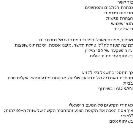
צור קשר
נבחרת הכתבים והפרשנים
מדיניות פרטיות
הצהרת נגישות
תנאי שימוש
כדאי
להכיר
שופינג, אמנות ואוכל: המרכז המתחדש של מזרח י-ם
קפיצה קטנה לחו"ל: טיילת חדשה, מיצגי אמנות, וכיכרות משופצות
בהשקעה של 100 מיליון ₪
בשיתוף עיריית ירושלים
כך תחסכו בחשמל בלי להזיע
מהפכת האנרגיה של תדיראן: שליטה, אבטחת מידע וניהול אקלים חכם
בבית
בשיתוף TADIRAN
מאחורי הקלעים של הטעם הישראלי
איך אסם הפכה את תקופת הצנע והמחסור הקשה של שנות ה-40 למותג
לאומי?
בשיתוף אסם