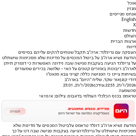
אוכל
מגזין
אנחנו מגייסים
English
X
חדשות
העולם
ארצות הברית
דיווח
העסקה עם גרינלנד: ארה"ב תקבל שטחים להקים עליהם בסיסים
הודעת נשיא ארה"ב על ביטול המכסים על מדינות שלא מסכימות שישתלט
על גרינלנד הגיעה בעקבות פגישה שבה נידונה האפשרות כי דנמרק תיתן
לארה"ב ריבונות באזורים קטנים על האי • שלושה בכירים שמעורים
בשיחות ציינו כי הפגישה כללה קציני צבא מנאט"ו
דודי קוגן
אור שקד, שליח "היום" בארה"ב
21/1/2026, 22:53
,עודכן
21/1/2026, 23:01
0
השמעה
טראמפ בכנס הכלכלי העולמי בדאבוס. צילום: אי.פי.אי
הודעת נשיא ארה"ב דונלד טראמפ על
ביטול המכסים על מדינות שלא
מסכימות שישתלט על גרינלנד
הגיעה בעקבות פגישה שבה דנו על כך