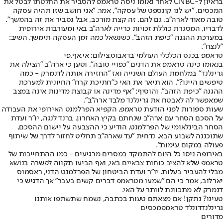
בראיון ל-CNBC לאחר נאומו ניסה טראמפ להסביר את החלטתו לבטל את
המכסים. "יש לנו קונספט של עסקה", אמר. "אני חושב שזו תהיה עסקה
טובה מאוד לארה״ב, גם להם. זה קצת מורכב, אבל נסביר את זה בהמשך".
לדבריו, המסגרת כוללת זכויות כרייה לארה״ב באי ומעורבות אירופית
במערכת ההגנה "כיפת הזהב". כשנשאל כמה זמן העסקה תימשך, השיב:
"לנצח".
טראמפ בכנס הכלכלי העולמי בדאבוס,צילום: אי.אף.פי
בנאומו כינה טראמפ את הדנים "כפויי טובה", וטען כי ארה״ב "הצילה את
גרינלנד" במלחמת העולם השנייה ואז "החזירה אותה לדנמרק - כמה
טיפשים היינו?". הוא תיאר את האי כ"חתיכת קרח" החיונית למערכת
ההגנה "כיפת הזהב", והוסיף: "אף מדינה או קבוצת מדינות אינה במצב
שמאפשר לה לאבטח את גרינלנד מלבד ארה״ב".
שעות ספורות לפני הודעת טראמפ, הקפיא הפרלמנט האירופי את העבודה
על הסכם הסחר עם ארה״ב שנחתם בקיץ האחרון. ברנד לנגה, יו״ר ועדת
הסחר הבינלאומי של הפרלמנט, הודיע כי ההצבעה על יישום ההסכם,
שתוכננה לשבוע הבא, נדחית "עד שארה״ב תחליט לחזור לדרך של שיתוף
פעולה במקום עימות".
באירופה ניסו כל היום להתמקד במסרים מרגיעים - כמו ההתחייבות של
טראמפ שלא להציב כוחות צבאיים באי, ואף הביעו תקווה לפשרה בנושא
מבלי להעביר בעלות. יו"ר ועדת הביטחון של הפרלמנט הדני, ראסמוס
יארלוב, אמר כי הם "שמעו מטראמפ דברים קשים בעבר" אך הדגיש כי
דנמרק לא מתכוונת לוותר על האי.
טעינו? נתקן! אם מצאתם טעות בכתבה, נשמח שתשתפו אותנו
גרינלנד
דונלד טראמפ
מכסים
מדורים