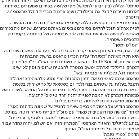
שדנמרק תיתן לארה"ב ריבונות באזורים קטנים על האי.
כך דיווח "הניו יורק
טיימס" הלילה (בין רביעי לחמישי) מפי שלושה בכירים שמעורים בשיחות.
"אנחנו חייבים לקבל את גרינלנד": נשיא ארצות הברית דונלד טראמפ //
רויטרס
הגורמים ציינו כי הפגישה כללה קציני צבא מנאט"ו ובה נידונה הפשרה
לפיה ארה"ב תוכל להקים בסיסים צבאיים באותם אזורים. שניים מהבכירים
שהגיעו לפגישה השוו את הפשרה לכך שבסיסיה של בריטניה בקפריסין
נתפסים כשטחיה.
"המו"מ ימשך"
עם זאת, סייג העיתון האמריקני כי הבכירים לא ידעו אם הפשרה שנידונה
היא חלק מאותה "מסגרת" עליה הכריז טראמפ ברשת החברתית
שבבעלותו, Truth Social. בהצהרה רשמית מסר נאט"ו כי "המו"מ בין
דנמרק, גרינלנד וארה"ב ימשך, במטרה להבטיח שרוסיה וסין לא ישיגו
דריסת רגל, כלכלית או צבאית, באי".
טראמפ עצמו לא פירט את תוכן ההבנות ואף נמנע מלהצהיר כי ארה"ב
תקבל בעלות על שטחים בגרינלנד, גם כשנשאל על כך ישירות בכנסת
בדאבוס. גם רוטה והנהגת דנמרק לא פרסמו פרטים על הנושא ולשכת ראש
ממשלת דנמרק לא הגיבה לפניית "הניו יורק טיימס" לתגובה.
טראמפ מראה כוונות לשליטה בגרינלנד,צילום: .
טראמפ
הודיע על ביטול המכסים שאיים להטיל על שמונה מדינות נאט״ו,
לאחר "פגישה פרודוקטיבית מאוד" עם מזכ״ל הברית מארק רוטה. בפוסט
ברשת טרות' סושיאל כתב טראמפ כי הושגה "מסגרת לעסקה עתידית"
בנוגע לגרינלנד והאזור הארקטי. "הפתרון הזה, אם יושלם, יהיה נהדר עבור
ארצות הברית וכל מדינות נאט״ו", הוסיף.
הדנים "כפויי טובה"