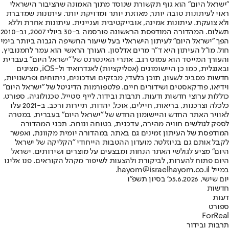
"ישראל היום" הוא גוף תקשורת שנוסד מתוך האמונה שהציבור הישראלי
ראוי לעיתונות טובה יותר, מאוזנת יותר ומדויקת יותר. עיתונות שמדברת
ולא צועקת. עיתונות אמינה, אובייקטיבית ועניינית. עיתונות אחרת וללא
תשלום. המהדורה המודפסת הראשונה פורסמה ב-30 ביולי 2007, וב-2010
הפך "ישראל היום" לעיתון הישראלי בעל שיעור החשיפה הגבוה ביותר בימי
חול. מו"ל העיתון היא ד"ר מרים אדלסון. העורך הראשי הוא עמר לחמנוביץ,
והעורך המייסד הוא עמוס רגב. אתרי האינטרנט של "ישראל היום" בעברית
ובאנגלית, כמו כן היישומונים (אפליקציות) לאנדרואיד ול-iOS, מציגים
חדשות מסביב לשעון, תוכן בלעדי, מבזקים ועדכונים, ניתוחים ופרשנויות,
וידיאו, פודקאסטים ושידורים חיים. פלטפורמות הדיגיטל של "ישראל היום"
כוללות ערוצי חדשות ודעות, תרבות ובידור, לייף סטייל, טכנולוגיה, ספורט,
כלכלה וצרכנות, בריאות, חיילים, אוכל, יהדות, תיירות ורכב. ב-2021 עלו
לאוויר האתר החדש והיישומון החדש של "ישראל היום" בעברית, במטרה
לספק לגולשים חוויה מהירה, עדכנית, בטוחה ונוחה. תכני המהדורה
המודפסת של העיתון זמינים גם באתר, במהדורה יומית מקוונת, ואפשר
לקבל אותם גם בניוזלטר. מועדון ההטבות הייחודי "הקליקה של ישראל
היום" מציע לגולשי האתר הנחות ומבצעים על מוצרים ושירותים. ישראל
היום פתוח להערות, לביקורת ולהצעות לשיפור מקהל הקוראים. פנו אלינו
במייל hayom@israelhayom.co.il.
יום שישי, 5.6.2026
כ' בסיון תשפ"ו
חדשות
דעות
ספורט
ForReal
תרבות ובידור