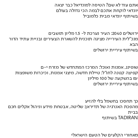
אתם עוד לא שם? הטיסה למונדיאל כבר יצאה
יונדאי לוקחת אתכם לבמה הכי גדולה בעולם
בשיתוף יונדאי מבית כלמוביל
ירושלים 2040: העיר נערכת ל- 1.5 מליון תושבים
מנכ"לית העירייה מציגה תוכנית להשארת הצעירים ובניית עתיד הדור
הבא
בשיתוף עיריית ירושלים
שופינג, אמנות ואוכל: המרכז המתחדש של מזרח י-ם
קפיצה קטנה לחו"ל: טיילת חדשה, מיצגי אמנות, וכיכרות משופצות
בהשקעה של 100 מיליון ₪
בשיתוף עיריית ירושלים
כך תחסכו בחשמל בלי להזיע
מהפכת האנרגיה של תדיראן: שליטה, אבטחת מידע וניהול אקלים חכם
בבית
בשיתוף TADIRAN
מאחורי הקלעים של הטעם הישראלי