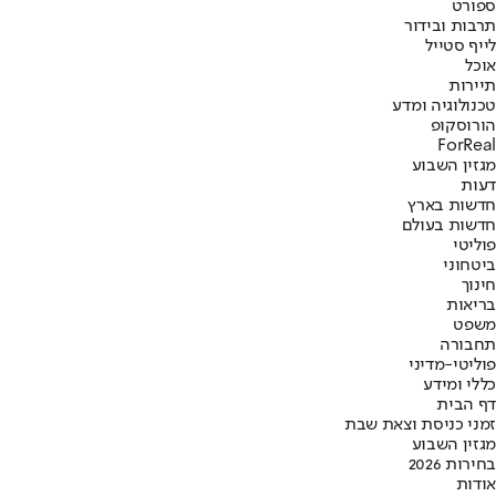
ספורט
תרבות ובידור
לייף סטייל
אוכל
תיירות
טכנולוגיה ומדע
הורוסקופ
ForReal
מגזין השבוע
דעות
חדשות בארץ
חדשות בעולם
פוליטי
ביטחוני
חינוך
בריאות
משפט
תחבורה
פוליטי-מדיני
כללי ומידע
דף הבית
זמני כניסת וצאת שבת
מגזין השבוע
בחירות 2026
אודות