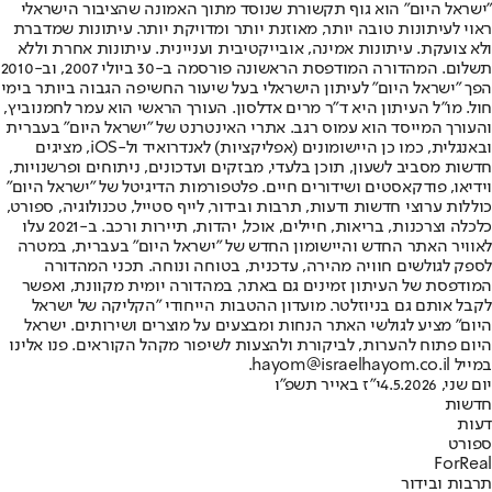
"ישראל היום" הוא גוף תקשורת שנוסד מתוך האמונה שהציבור הישראלי
ראוי לעיתונות טובה יותר, מאוזנת יותר ומדויקת יותר. עיתונות שמדברת
ולא צועקת. עיתונות אמינה, אובייקטיבית ועניינית. עיתונות אחרת וללא
תשלום. המהדורה המודפסת הראשונה פורסמה ב-30 ביולי 2007, וב-2010
הפך "ישראל היום" לעיתון הישראלי בעל שיעור החשיפה הגבוה ביותר בימי
חול. מו"ל העיתון היא ד"ר מרים אדלסון. העורך הראשי הוא עמר לחמנוביץ,
והעורך המייסד הוא עמוס רגב. אתרי האינטרנט של "ישראל היום" בעברית
ובאנגלית, כמו כן היישומונים (אפליקציות) לאנדרואיד ול-iOS, מציגים
חדשות מסביב לשעון, תוכן בלעדי, מבזקים ועדכונים, ניתוחים ופרשנויות,
וידיאו, פודקאסטים ושידורים חיים. פלטפורמות הדיגיטל של "ישראל היום"
כוללות ערוצי חדשות ודעות, תרבות ובידור, לייף סטייל, טכנולוגיה, ספורט,
כלכלה וצרכנות, בריאות, חיילים, אוכל, יהדות, תיירות ורכב. ב-2021 עלו
לאוויר האתר החדש והיישומון החדש של "ישראל היום" בעברית, במטרה
לספק לגולשים חוויה מהירה, עדכנית, בטוחה ונוחה. תכני המהדורה
המודפסת של העיתון זמינים גם באתר, במהדורה יומית מקוונת, ואפשר
לקבל אותם גם בניוזלטר. מועדון ההטבות הייחודי "הקליקה של ישראל
היום" מציע לגולשי האתר הנחות ומבצעים על מוצרים ושירותים. ישראל
היום פתוח להערות, לביקורת ולהצעות לשיפור מקהל הקוראים. פנו אלינו
במייל hayom@israelhayom.co.il.
יום שני, 4.5.2026
י"ז באייר תשפ"ו
חדשות
דעות
ספורט
ForReal
תרבות ובידור