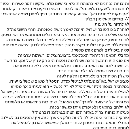
ותוכניות נבחנים לא בהצהרות אלא ביישום מלא, עיקש וחסר פשרות. אסור
להתפתות ל"שקט מלאכותי", או להסדרים שמרחיקים את האיום רק למחר.
"אין מקום לציונים כאן": אירוע קהילתי במנהטן הפך למפגן שנאה אנטישמי
// באדיבות אליסון דבלין
לא לחזור על הטעות
לאחר 7 באוקטובר ישראל חייבת לאמץ גישה מפוכחת. חרף הישגי צה"ל,
חמאס שולט בחלקים מרצועת עזה, מגייס מחבלים ומתחמש מחדש. בצפון,
לפי דיווחים, איראן הזרימה לחיזבאללה כמיליארד דולר בשנה האחרונה.
חיזבאללה משקם יכולות בקצב מהיר, בעוד ממשלת לבנון וצבאה מוכיחים
שאין ביכולתם לפרק אותו מנשקו.
מחבלי חמאס והג'יהאד האסלאמי ברצועה,צילום: רשתות ערביות
אם מגמה זו תימשך נראה שמלחמה נוספת היא רק עניין של זמן. בהקשר
זה חשוב לומר את האמת: כוחות בינלאומיים מעולם לא הבטיחו את
ביטחונה של ישראל ולא בלמו ארגוני טרור.
כישלון הכוחות הבינלאומיים והלקח לעזה
כנציג ישראל באו"ם פעלתי לביטול מנדט יוניפי"ל, משום שכשל בייעודו.
במלחמה בצפון גילינו שיוניפי"ל לא רק נכשל - הוא לעיתים אף מסייע
לפעילות עוינת של חיזבאללה. אסור לחזור על הטעות הזו בעזה. רק ישראל
תבטיח את ביטחונה. צה"ל חייב להישאר בשליטה ביטחונית מלאה בצידה
המזרחי של הרצועה ולאורך "הקו הצהוב". שום כוח בינלאומי או פלשתיני
לא יילחם בחמאס ולא יפרק אותו מנשקו בכוח.
פעילות כוחות צה"ל באזור הקו הצהוב,צילום: דובר צה"ל
טורקיה בוודאי אינה יכולה להיות חלק ממערך כזה. אין להסכים גם לשילוב
מחבלי חמאס בכוח ביטחון עזתי - מהלך שיאפשר לארגון להפעיל את
לוחמיו ביום הפקודה.