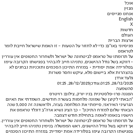
אוכל
מגזין
אנחנו מגייסים
English
X
חדשות
העולם
ארצות הברית
מניסיוני באו"ם: כדי לא לחזור על הטעות - זו האמת שישראל חייבת לומר
לטראמפ
על תרומתו של טראמפ לביטחונה של ישראל ולשחרור החטופים אין עוררין
• דווקא בשל גודל ההישגים, נתניהו חייב להבהיר בפגישתו הקרובה עימו
בפלורידה אמת יסודית • במזרח התיכון הסכמים ותוכניות נבחנים לא
בהצהרות אלא ביישום מלא, עיקש וחסר פשרות
גלעד ארדן
28/12/2025, 01:25
,עודכן
28/12/2025, 01:25
0
השמעה
הפגנה פרו-פלסטינית בניו יורק, צילום: רויטרס
"הבאתי לקיצן של שמונה מלחמות בעשרה חודשים, השמדתי את האיום
הגרעיני האיראני, סיימתי את המלחמה בעזה, ולראשונה זה 3,000 שנה
הבאתי שלום למזרח התיכון" - כך הציג נשיא ארה"ב דונלד טראמפ את
הישגיו בנאומו לאומה בתחילת חודש דצמבר.
על תרומתו של טראמפ לביטחונה של ישראל ולשחרור החטופים אין עוררין.
אך דווקא בשל גודל ההישגים, ראש הממשלה בנימין נתניהו חייב להבהיר
בפגישתו הקרובה עימו בפלורידה אמת יסודית: במזרח התיכון הסכמים