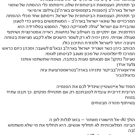
כך תתחזק העצמאות הביטחונית שלנו, וייסתמו כלי ההסתה של שונאי
ישראל בארה"ב (הפגנות בקמפוסים בארה"ב),צילום: אי.פי.אי
כך תתחזק העצמאות הביטחונית של ישראל, וייסתם אחד מכלי ההסתה
המרכזיים של שונאי ישראל בארה"ב - המשתמשים בסיוע כדי לטעון
שהברית עם ישראל "עולה לאמריקה כסף". המפגש בפלורידה הוא
הזדמנות; אם יתקיים בו השילוב של נחישות, ראייה אסטרטגית ושיתוף
פעולה אמיתי, ניתן יהיה לא רק לשמר הישגים אלא לקבע מציאות בטוחה
ויציבה יותר לישראל ולמזרח התיכון כולו.
הכותב כיהן כשר ושגריר ישראל בארה"ב ובאו"ם לשעבר, ומכהן כיום כראש
המרכז לדיפלומטיה של מכון משגב לביטחון לאומי.
טעינו? נתקן! אם מצאתם טעות בכתבה, נשמח שתשתפו אותנו
גלעד ארדן
איראן
ארה"ב
ביקור נתניהו בארה"ב
טראמפ
רצועת עזה
כדאי
להכיר
הסוד של איינשטיין שיגדיל לכם את הפנסיה
הריבית דריבית עובדת לטובתכם רק אם תתחילו מוקדם. כך תבנו עתיד
בטוח
בשיתוף מנורה מבטחים
אל תישארו מאחור – בואו לגלות לאן ה-AI הולך
הבינה המלאכותית לא תחליף אנשים, היא תחליף את מי שלא משתמש
בה!