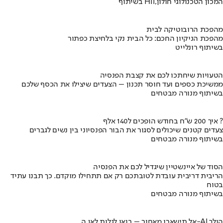
בשיתוף HIT,המכון הטכנולוגי חולון
מהפכת הרובוטיקה לבית
מהפכת הניקיון החכם: כל הבית נקי בלחיצת כפתור
בשיתוף רונלייט
הטעויות שיחתכו לכם את קצבת הפנסיה
ממשיכת כספים ועד חוסר תכנון – הצעדים שיצילו את הכסף שלכם
בשיתוף מנורה מבטחים
איך 200 ש"ח בחודש הופכים ל140 אלף ?
צעדים קטנים שיכולים לסגור את הבור הפנסיוני בין נשים לגברים
בשיתוף מנורה מבטחים
הסוד של איינשטיין שיגדיל לכם את הפנסיה
הריבית דריבית עובדת לטובתכם רק אם תתחילו מוקדם. כך תבנו עתיד
בטוח
בשיתוף מנורה מבטחים
אל תישארו מאחור – בואו לגלות לאן ה-AI הולך