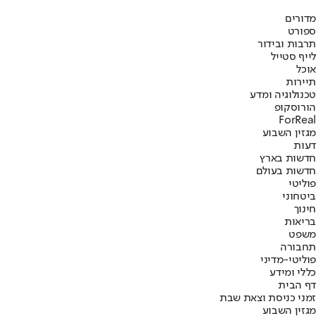
מדורים
ספורט
תרבות ובידור
לייף סטייל
אוכל
תיירות
טכנולוגיה ומדע
הורוסקופ
ForReal
מגזין השבוע
דעות
חדשות בארץ
חדשות בעולם
פוליטי
ביטחוני
חינוך
בריאות
משפט
תחבורה
פוליטי-מדיני
כללי ומידע
דף הבית
זמני כניסת וצאת שבת
מגזין השבוע