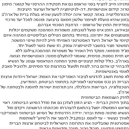
נתניהו חייב להציף בפני טראמפ גם את תפקידה ההרסני של קטאר: מימון
טרור, קידום אנטישמיות, דה-לגיטימציה לישראל וערעור היציבות
והנורמליזציה באזור. קטאר אינה יכולה לטעון שהיא בעלת ברית של ארה"ב
בזמן שהיא פועלת לשימור שלטון חמאס ברצועה ומנסה לסכל יעד מרכזי
במדיניות החוץ של טראמפ - הרחבת הסכמי אברהם.
ובאיראן, הזמן אינו פועל לטובתנו. משמרות המהפכה משקמים יכולות
ומצמצמים את יתרוננו, במיוחד בתחום הטילים הבליסטיים המהווה איום
קיומי על ישראל. היעד האסטרטגי האמיתי חייב להיות שינוי המשטר.
המשטר מצוי במשבר לגיטימציה עמוק, וזו שעת כושר לפעול יחד.
מג'יד מוסוואי, מפקד חיל האוויר של משמרות המהפכה,צילום: ללא
יש חזית נוספת, פנימית, שאסור להתעלם ממנה: האנטישמיות הגואה
בארה"ב, כולל קולות קיצוניים מתוך המחנה הטראמפי עצמו. על הנשיא
להבהיר קו אדום ברור, לגנות ולפעול בנחרצות נגד מסיתים, ולהוביל מאבק
לאומי באנטישמיות.
לא פחות חשוב להדגיש לציבור האמריקני את האמת: ישראל ויהדות ארצות
הברית הן נכס אסטרטגי לאמריקה בתחומי הביטחון, המודיעין,
הטכנולוגיה, הבריאות והכלכלה, והן תורמות ישירות לחוסנה ולבטחונה של
ארה"ב.
לחזק העצמאות הביטחונית
בתוך חיזוק הברית - הגיע הזמן לעדכן גם את מודל הסיוע הביטחוני. ראוי
שראש הממשלה יפעל בהתאם להצהרתו מכהונתו הראשונה ויקדם מול
הנשיא מתווה פוחת וברור: ירידה הדרגתית של הסיוע הביטחוני האמריקני
לאורך כעשור - עד לאפס. ובמקביל, להפוך את ה"סיוע" לשותפות
אסטרטגית שמבליטה את התרומה הישראלית לביטחון ארצות הברית
בתחומי מודיעין, סיכול טרור, סייבר וחדשנות צבאית.