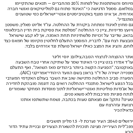
מיוחס והשתתפות של לפחות 20% מהחברים – תנאים שהתקיימו
במלואם. סמפל הדגישה כי "האיגוד פתוח גם לפוליטיקאים ואנשי חברה
אזרחית, אך אינו מוצף באקטיביסטים אנטי־ישראלים כפי שטוענים
מתנגדיו".
גם מחוץ לאיגוד נמתחה ביקורת על ההחלטה. עו"ד אליוט מאלין, משפטן
ויועץ מדיניות, ציין כי ההחלטה "מסלפת את פסיקת בית הדין הבינלאומי
בהאג, שדיבר על זכויות פלשתיניות תחת האמנה, אך לא קבע שישראל
מבצעת רצח עם". לדבריו, המסמך התעלם לחלוטין מקיומו של חמאס כצד
לוחם, והציג את המצב כאילו ישראל פועלת נגד אזרחים בלבד.
אתר ההנצחה לנרצחי הנובה,צילום: יוסי זליגר
עו"ד אנדרו בנט ציין כי האיגוד שמר על שתיקה אחרי טבח השבעה
באוקטובר, "הפגיעה הקשה ביותר ביהודים מאז השואה", ואף התעלם
מפנייה ישירה של ד"ר בראון בשם הוועד היהודי־אמריקני (AJC).
הסערה סביב ההחלטה מדגישה שוב את השבר בעולם האקדמי המערבי
בכל הנוגע לישראל. מתנגדי ההחלטה רואים בה דוגמה מובהקת לחדירה
של אג’נדות פוליטיות ואנטי־ישראליות לתוך מוסדות המחקר שאמורים
לנתח סוגיות מורכבות ללא משוא פנים.
טעינו? נתקן! אם מצאתם טעות בכתבה, נשמח שתשתפו אותנו
רצועת עזה
רצח עם
כדאי
להכיר
ירושלים 2040: העיר נערכת ל- 1.5 מליון תושבים
מנכ"לית העירייה מציגה תוכנית להשארת הצעירים ובניית עתיד הדור
הבא