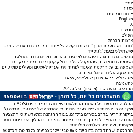
אוכל
מגזין
אנחנו מגייסים
English
X
חדשות
העולם
ארצות הברית
"חוסר מקצועיות מביך": ביקורת קשה על איגוד חוקרי רצח העם שהחליט
שישראל מבצעת "ג'נוסייד"
גורמים בתוך הארגון טוענים לאי סדרים פרוצדרוליים בדרך להחלטה
השנוייה במחלוקת, שהתקבלה על ידי חלק קטן מהחברים • ביקורת
נשמעה גם על החלטת האיגוד לפתוח את שעריו לאמנים ופעילים פוליטיים
אור שקד, שליח "היום" בארה"ב
2/9/2025, 14:33
,עודכן
2/9/2025, 14:35
0
השמעה
ההרס ברצועת עזה (ארכיון). צילום: AP
החלטה דרמטית של האיגוד הבינלאומי של חוקרי רצח העם (IAGS)
שקבעה כי פעולות ישראל בעזה עונות על ההגדרה של רצח עם, עוררה גל
ביקורת חריף בקרב בכירים בתחום. בעוד ההנהגה מתעקשת כי ההצבעה
התנהלה בהתאם לתקנון, חברים באיגוד טוענים כי ההליך היה פגום, חסר
שקיפות, ואף נגוע באג’נדה פוליטית.
ההחלטה, שהתקבלה ברוב של 86% מבין 129 מצביעים בלבד מתוך כ־500