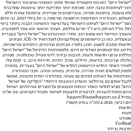
"ישראל היום" הוא גוף תקשורת שנוסד מתוך האמונה שהציבור הישראלי
ראוי לעיתונות טובה יותר, מאוזנת יותר ומדויקת יותר. עיתונות שמדברת
ולא צועקת. עיתונות אמינה, אובייקטיבית ועניינית. עיתונות אחרת וללא
תשלום. המהדורה המודפסת הראשונה פורסמה ב-30 ביולי 2007, וב-2010
הפך "ישראל היום" לעיתון הישראלי בעל שיעור החשיפה הגבוה ביותר בימי
חול. מו"ל העיתון היא ד"ר מרים אדלסון. העורך הראשי הוא עמר לחמנוביץ,
והעורך המייסד הוא עמוס רגב. אתרי האינטרנט של "ישראל היום" בעברית
ובאנגלית, כמו כן היישומונים (אפליקציות) לאנדרואיד ול-iOS, מציגים
חדשות מסביב לשעון, תוכן בלעדי, מבזקים ועדכונים, ניתוחים ופרשנויות,
וידיאו, פודקאסטים ושידורים חיים. פלטפורמות הדיגיטל של "ישראל היום"
כוללות ערוצי חדשות ודעות, תרבות ובידור, לייף סטייל, טכנולוגיה, ספורט,
כלכלה וצרכנות, בריאות, חיילים, אוכל, יהדות, תיירות ורכב. ב-2021 עלו
לאוויר האתר החדש והיישומון החדש של "ישראל היום" בעברית, במטרה
לספק לגולשים חוויה מהירה, עדכנית, בטוחה ונוחה. תכני המהדורה
המודפסת של העיתון זמינים גם באתר, במהדורה יומית מקוונת, ואפשר
לקבל אותם גם בניוזלטר. מועדון ההטבות הייחודי "הקליקה של ישראל
היום" מציע לגולשי האתר הנחות ומבצעים על מוצרים ושירותים. ישראל
היום פתוח להערות, לביקורת ולהצעות לשיפור מקהל הקוראים. פנו אלינו
במייל hayom@israelhayom.co.il.
יום רביעי, 10.6.2026
כ"ה בסיון תשפ"ו
חדשות
דעות
ספורט
ForReal
תרבות ובידור