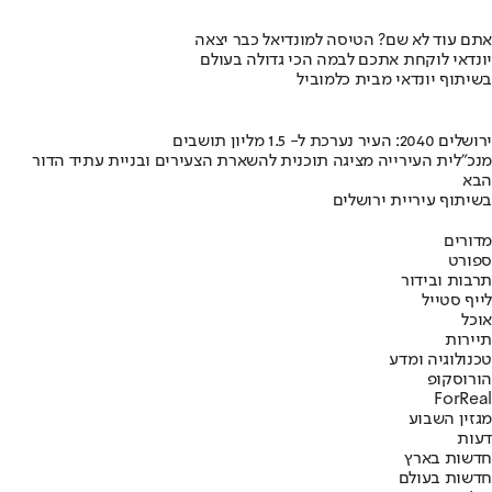
אתם עוד לא שם? הטיסה למונדיאל כבר יצאה
יונדאי לוקחת אתכם לבמה הכי גדולה בעולם
בשיתוף יונדאי מבית כלמוביל
ירושלים 2040: העיר נערכת ל- 1.5 מליון תושבים
מנכ"לית העירייה מציגה תוכנית להשארת הצעירים ובניית עתיד הדור
הבא
בשיתוף עיריית ירושלים
מדורים
ספורט
תרבות ובידור
לייף סטייל
אוכל
תיירות
טכנולוגיה ומדע
הורוסקופ
ForReal
מגזין השבוע
דעות
חדשות בארץ
חדשות בעולם