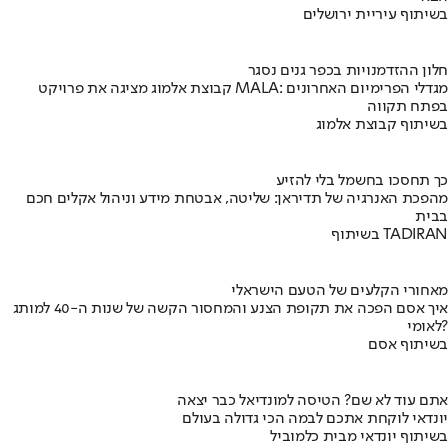
בשיתוף עיריית ירושלים
חלון ההזדמנויות בכפר גנים נסגר
קבוצת אלמוג מציגה את פרויקט MALA: מגדלי הפרימיום האחרונים
בפתח תקווה
בשיתוף קבוצת אלמוג
כך תחסכו בחשמל בלי להזיע
מהפכת האנרגיה של תדיראן: שליטה, אבטחת מידע וניהול אקלים חכם
בבית
בשיתוף TADIRAN
מאחורי הקלעים של הטעם הישראלי
איך אסם הפכה את תקופת הצנע והמחסור הקשה של שנות ה-40 למותג
לאומי?
בשיתוף אסם
אתם עוד לא שם? הטיסה למונדיאל כבר יצאה
יונדאי לוקחת אתכם לבמה הכי גדולה בעולם
בשיתוף יונדאי מבית כלמוביל