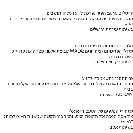
ירושלים 2040: העיר נערכת ל- 1.5 מליון תושבים
מנכ"לית העירייה מציגה תוכנית להשארת הצעירים ובניית עתיד הדור
הבא
בשיתוף עיריית ירושלים
חלון ההזדמנויות בכפר גנים נסגר
קבוצת אלמוג מציגה את פרויקט MALA: מגדלי הפרימיום האחרונים
בפתח תקווה
בשיתוף קבוצת אלמוג
כך תחסכו בחשמל בלי להזיע
מהפכת האנרגיה של תדיראן: שליטה, אבטחת מידע וניהול אקלים חכם
בבית
בשיתוף TADIRAN
מאחורי הקלעים של הטעם הישראלי
איך אסם הפכה את תקופת הצנע והמחסור הקשה של שנות ה-40 למותג
לאומי?
בשיתוף אסם