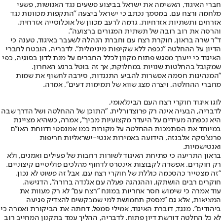
חברי האיגוד, האשימה את ישראל בביצוע פשעים נגד האנושות, פשעי
מלחמה ורצח עם. במסמך נכתב כי ישראל ביצעה "התקפות מכוונות נגד
אזרחים ותשתיות אזרחיות, גרמה לרעב מכוון של אוכלוסייה אזרחית,
והרסה את רוב רובה של תשתית המגורים ברצועה".
ד"ר שרה בראון, חוקרת רצח עם וחברת הנהלה לשעבר באיגוד, טענה כי
הדיון על ההחלטה "נכפה ללא שקיפות מינימלית". לדבריה, הובטח לחברי
האיגוד כי ייערך מפגש פתוח מקוון לכלל החברים על מנת לדון בסוגיה, כפי
שמקובל בהחלטות שנויות במחלוקת, אך זה בוטל ברגע האחרון.
"המנהיגות חסמה אפשרות להביע התנגדות, סירבה לחשוף את שמות
מחברי ההחלטה, ויצרה מצג שווא של תמימות דעים", אמרה.
לוגו איגוד חוקרי רצח העם הבינלאומי,
לדבריה, הבעיה אינה רק פרוצדורלית. "התוכן של ההחלטה ושל הדרך שבה
היא נכפתה מעידים על היעדר מקצועיות מביך", אמרה, כשהיא מציינת
במיוחד את הסתמכות ההחלטה על מקורות כמו אמנסטי ודווחת האו"ם
פרנצ’סקה אלבנזה, הידועה באמירות אנטי-ישראליות חריפות
ואנטישמיות.
בראון התריעה כי פתיחת האיגוד לשורות רחבות של פעילים ואמנים, ולא
רק חוקרים, אפשרה לקבוצות אינטרס לדחוף מהלכים פוליטיים קיצוניים.
"זה מצטייר כהסכמה כוללת של חוקרי רצח עם, אבל זה פשוט לא נכון.
חוקרים רבים הושתקו, וההנהגה פעלה עם אג’נדה ברורה", הדגישה.
עוד אמרה כי שימוש חסר אחריות במונח "רצח עם" לא רק מעוות את
המציאות, אלא גם "מספק תחמושת למי שמבקשים להצדיק פגיעה
ביהודים". מנגד, דוברת האיגוד, אמילי סמפל, דחתה את הביקורת ואמרה כי
לא כל החלטה דורשת דיון פתוח. לדבריה, ההליך עמד בתקנון המחייב רוב