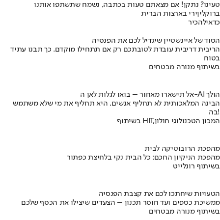
טעינו? נתקן! אם מצאתם טעות בכתבה, נשמח שתשתפו אותנו
ברוקלין
ירי בארצות הברית
כדאי
להכיר
הסוד של איינשטיין שיגדיל לכם את הפנסיה
הריבית דריבית עובדת לטובתכם רק אם תתחילו מוקדם. כך תבנו עתיד
בטוח
בשיתוף מנורה מבטחים
אל תישארו מאחור – בואו לגלות לאן ה-AI הולך
הבינה המלאכותית לא תחליף אנשים, היא תחליף את מי שלא משתמש
בה!
בשיתוף HIT,המכון הטכנולוגי חולון
מהפכת הרובוטיקה לבית
מהפכת הניקיון החכם: כל הבית נקי בלחיצת כפתור
בשיתוף רונלייט
הטעויות שיחתכו לכם את קצבת הפנסיה
ממשיכת כספים ועד חוסר תכנון – הצעדים שיצילו את הכסף שלכם
בשיתוף מנורה מבטחים