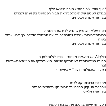
איך 200 ש"ח בחודש הופכים ל140 אלף ?
צעדים קטנים שיכולים לסגור את הבור הפנסיוני בין נשים לגברים
בשיתוף מנורה מבטחים
הסוד של איינשטיין שיגדיל לכם את הפנסיה
הריבית דריבית עובדת לטובתכם רק אם תתחילו מוקדם. כך תבנו עתיד
בטוח
בשיתוף מנורה מבטחים
אל תישארו מאחור – בואו לגלות לאן ה-AI הולך
הבינה המלאכותית לא תחליף אנשים, היא תחליף את מי שלא משתמש
בה!
בשיתוף HIT,המכון הטכנולוגי חולון
מהפכת הרובוטיקה לבית
מהפכת הניקיון החכם: כל הבית נקי בלחיצת כפתור
בשיתוף רונלייט
הטעויות שיחתכו לכם את קצבת הפנסיה