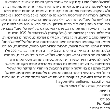
"ישראל היום" הוא גוף תקשורת שנוסד מתוך האמונה שהציבור הישראלי
ראוי לעיתונות טובה יותר, מאוזנת יותר ומדויקת יותר. עיתונות שמדברת
ולא צועקת. עיתונות אמינה, אובייקטיבית ועניינית. עיתונות אחרת וללא
תשלום. המהדורה המודפסת הראשונה פורסמה ב-30 ביולי 2007, וב-2010
הפך "ישראל היום" לעיתון הישראלי בעל שיעור החשיפה הגבוה ביותר בימי
חול. מו"ל העיתון היא ד"ר מרים אדלסון. העורך הראשי הוא עמר לחמנוביץ,
והעורך המייסד הוא עמוס רגב. אתרי האינטרנט של "ישראל היום" בעברית
ובאנגלית, כמו כן היישומונים (אפליקציות) לאנדרואיד ול-iOS, מציגים
חדשות מסביב לשעון, תוכן בלעדי, מבזקים ועדכונים, ניתוחים ופרשנויות,
וידיאו, פודקאסטים ושידורים חיים. פלטפורמות הדיגיטל של "ישראל היום"
כוללות ערוצי חדשות ודעות, תרבות ובידור, לייף סטייל, טכנולוגיה, ספורט,
כלכלה וצרכנות, בריאות, חיילים, אוכל, יהדות, תיירות ורכב. ב-2021 עלו
לאוויר האתר החדש והיישומון החדש של "ישראל היום" בעברית, במטרה
לספק לגולשים חוויה מהירה, עדכנית, בטוחה ונוחה. תכני המהדורה
המודפסת של העיתון זמינים גם באתר, במהדורה יומית מקוונת, ואפשר
לקבל אותם גם בניוזלטר. מועדון ההטבות הייחודי "הקליקה של ישראל
היום" מציע לגולשי האתר הנחות ומבצעים על מוצרים ושירותים. ישראל
היום פתוח להערות, לביקורת ולהצעות לשיפור מקהל הקוראים. פנו אלינו
במייל hayom@israelhayom.co.il.
יום שבת, 2.5.2026
ט"ו באייר תשפ"ו
חדשות
דעות
ספורט
ForReal
תרבות ובידור