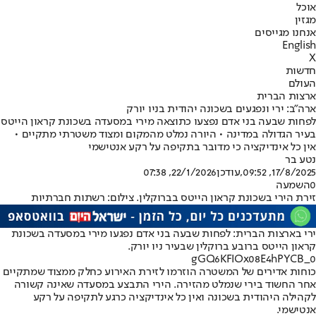
אוכל
מגזין
אנחנו מגייסים
English
X
חדשות
העולם
ארצות הברית
ארה"ב: ירי ונפגעים בשכונה יהודית בניו יורק
לפחות שבעה בני אדם נפצעו כתוצאה מירי במסעדה בשכונת קראון הייטס
בעיר הגדולה במדינה • היורה נמלט מהמקום ומצוד משטרתי מתקיים •
אין כל אינדיקציה כי מדובר בתקיפה על רקע אנטישמי
נטע בר
17/8/2025, 09:52
,עודכן
22/1/2026, 07:38
0
השמעה
זירת הירי בשכונת קראון הייטס בברוקלין. צילום: רשתות חברתיות
ירי בארצות הברית: לפחות שבעה בני אדם נפגעו מירי במסעדה בשכונת
קראון הייטס ברובע ברוקלין שבעיר ניו יורק.
0_gGQ6KFIOx08E4hPYCB
כוחות אדירים של המשטרה הוזרמו לזירת האירוע כחלק ממצוד שמתקיים
אחר החשוד בירי שנמלט מהזירה. הירי התבצע במסעדה שאינה קשורה
לקהילה היהודית בשכונה ואין כל אינדיקציה כרגע לתקיפה על רקע
אנטישמי.