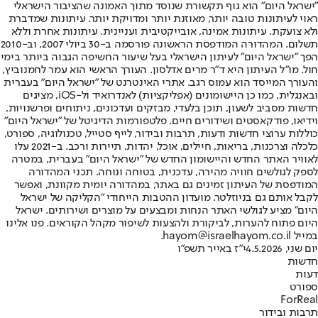
"ישראל היום" הוא גוף תקשורת שנוסד מתוך האמונה שהציבור הישראלי
ראוי לעיתונות טובה יותר, מאוזנת יותר ומדויקת יותר. עיתונות שמדברת
ולא צועקת. עיתונות אמינה, אובייקטיבית ועניינית. עיתונות אחרת וללא
תשלום. המהדורה המודפסת הראשונה פורסמה ב-30 ביולי 2007, וב-2010
הפך "ישראל היום" לעיתון הישראלי בעל שיעור החשיפה הגבוה ביותר בימי
חול. מו"ל העיתון היא ד"ר מרים אדלסון. העורך הראשי הוא עמר לחמנוביץ,
והעורך המייסד הוא עמוס רגב. אתרי האינטרנט של "ישראל היום" בעברית
ובאנגלית, כמו כן היישומונים (אפליקציות) לאנדרואיד ול-iOS, מציגים
חדשות מסביב לשעון, תוכן בלעדי, מבזקים ועדכונים, ניתוחים ופרשנויות,
וידיאו, פודקאסטים ושידורים חיים. פלטפורמות הדיגיטל של "ישראל היום"
כוללות ערוצי חדשות ודעות, תרבות ובידור, לייף סטייל, טכנולוגיה, ספורט,
כלכלה וצרכנות, בריאות, חיילים, אוכל, יהדות, תיירות ורכב. ב-2021 עלו
לאוויר האתר החדש והיישומון החדש של "ישראל היום" בעברית, במטרה
לספק לגולשים חוויה מהירה, עדכנית, בטוחה ונוחה. תכני המהדורה
המודפסת של העיתון זמינים גם באתר, במהדורה יומית מקוונת, ואפשר
לקבל אותם גם בניוזלטר. מועדון ההטבות הייחודי "הקליקה של ישראל
היום" מציע לגולשי האתר הנחות ומבצעים על מוצרים ושירותים. ישראל
היום פתוח להערות, לביקורת ולהצעות לשיפור מקהל הקוראים. פנו אלינו
במייל hayom@israelhayom.co.il.
יום שני, 4.5.2026
י"ז באייר תשפ"ו
חדשות
דעות
ספורט
ForReal
תרבות ובידור