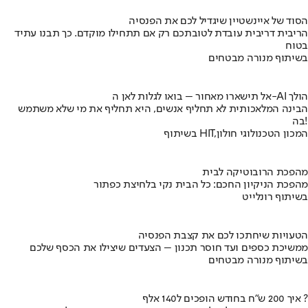
הסוד של איינשטיין שיגדיל לכם את הפנסיה
הריבית דריבית עובדת לטובתכם רק אם תתחילו מוקדם. כך תבנו עתיד
בטוח
בשיתוף מנורה מבטחים
אל תישארו מאחור – בואו לגלות לאן ה-AI הולך
הבינה המלאכותית לא תחליף אנשים, היא תחליף את מי שלא משתמש
בה!
בשיתוף HIT,המכון הטכנולוגי חולון
מהפכת הרובוטיקה לבית
מהפכת הניקיון החכם: כל הבית נקי בלחיצת כפתור
בשיתוף רונלייט
הטעויות שיחתכו לכם את קצבת הפנסיה
ממשיכת כספים ועד חוסר תכנון – הצעדים שיצילו את הכסף שלכם
בשיתוף מנורה מבטחים
איך 200 ש"ח בחודש הופכים ל140 אלף ?