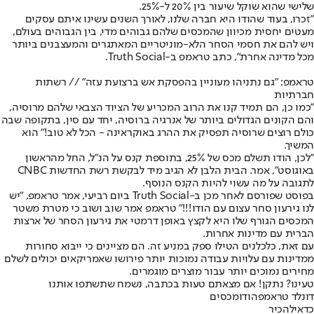
שלישי שהוא שוקל שיעור בין 20% ל-25%.
"זכרו, בעוד שהודו היא חברה שלנו, לאורך השנים עשינו איתם עסקים
מעטים יחסית מכיוון שהמכסים שלהם גבוהים מדי, בין הגבוהים בעולם,
ויש להם את חסמי הסחר הלא-מוניטריים המאתגרים והמעצבנים ביותר
מכל מדינה אחרת", כתב טראמפ ב-Truth Social.
טראמפ: "גם נתניהו מעוניין בהפסקת אש ברצועת עזה" // רשתות
חברתיות
"כמו כן, הם תמיד קנו את הרוב המכריע של הציוד הצבאי שלהם מרוסיה,
והם הקונים הגדולים ביותר של אנרגיה ברוסיה, יחד עם סין, בתקופה שבה
כולם רוצים שרוסיה תפסיק את ההרג באוקראינה - הכל לא טוב!" הוא
המשיך.
"לכן, הודו תשלם מכס של 25%, בתוספת קנס על הנ"ל, החל מהראשון
באוגוסט", אמר. הבית הלבן לא הגיב מיד לבקשת רשת החדשות CNBC
לתגובה על מה עשוי להיות הקנס הנוסף.
בפוסט שפורסם לאחר מכן ב-Truth Social ביום רביעי, אמר טראמפ, "יש
לנו גירעון סחר עצום עם הודו!!!" טראמפ אמר שוב ושוב כי מטרת משטר
המכסים הגורף שלו היא לקצץ באופן דרמטי את גירעון הסחר של ארצות
הברית עם מדינות אחרות.
עם זאת, כלכלנים הטילו ספק במניע זה. הם מציינים כי ייבוא סחורות
ממדינות עם עלויות עבודה נמוכות יותר פירושו שאמריקאים יכולים לשלם
מחירים נמוכים יותר עבור מוצרים מוגמרים.
טעינו? נתקן! אם מצאתם טעות בכתבה, נשמח שתשתפו אותנו
דונלד טראמפ
הודו
מכסים
כדאי
להכיר