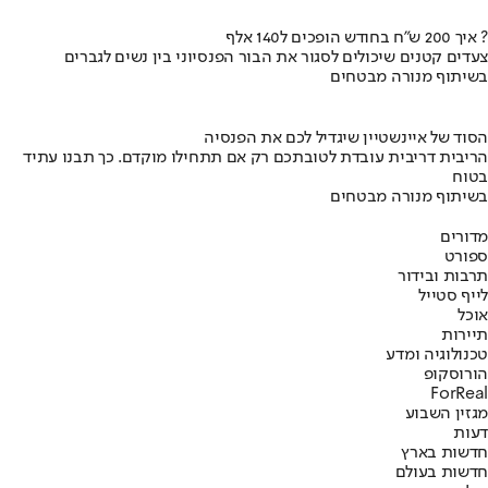
איך 200 ש"ח בחודש הופכים ל140 אלף ?
צעדים קטנים שיכולים לסגור את הבור הפנסיוני בין נשים לגברים
בשיתוף מנורה מבטחים
הסוד של איינשטיין שיגדיל לכם את הפנסיה
הריבית דריבית עובדת לטובתכם רק אם תתחילו מוקדם. כך תבנו עתיד
בטוח
בשיתוף מנורה מבטחים
מדורים
ספורט
תרבות ובידור
לייף סטייל
אוכל
תיירות
טכנולוגיה ומדע
הורוסקופ
ForReal
מגזין השבוע
דעות
חדשות בארץ
חדשות בעולם