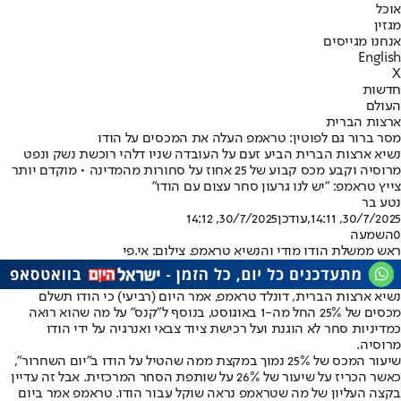
אוכל
מגזין
אנחנו מגייסים
English
X
חדשות
העולם
ארצות הברית
מסר ברור גם לפוטין: טראמפ העלה את המכסים על הודו
נשיא ארצות הברית הביע זעם על העובדה שניו דלהי רוכשת נשק ונפט
מרוסיה וקבע מכס קבוע של 25 אחוז על סחורות מהמדינה • מוקדם יותר
צייץ טראמפ: "יש לנו גרעון סחר עצום עם הודו"
נטע בר
30/7/2025, 14:11
,עודכן
30/7/2025, 14:12
0
השמעה
ראש ממשלת הודו מודי והנשיא טראמפ. צילום: אי.פי
נשיא ארצות הברית, דונלד טראמפ, אמר היום (רביעי) כי הודו תשלם
מכסים של 25% החל מה-1 באוגוסט, בנוסף ל"קנס" על מה שהוא רואה
כמדיניות סחר לא הוגנת ועל רכישת ציוד צבאי ואנרגיה על ידי הודו
מרוסיה.
שיעור המכס של 25% נמוך במקצת ממה שהטיל על הודו ב"יום השחרור",
כאשר הכריז על שיעור של 26% על שותפת הסחר המרכזית. אבל זה עדיין
בקצה העליון של מה שטראמפ נראה שוקל עבור הודו. טראמפ אמר ביום