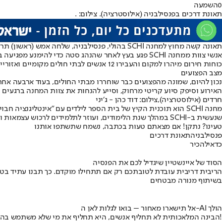
0
השמעה
תאונת דרכים בפנסילבניה (אילוסטרציה). צילום: .
אנשי צוות ממחנה SCHI פגע בעץ לאחר שהנהג סטה כדי להימנע מפגיעה בצבי שזינק לכביש. הנהג איבד שליטה על הרכב, מה שהוביל לפגיעה בעץ.
כוחות חירום מיהרו למקום והעבירו 12 אנשים לבתי חולים מקומיים ואזוריים שונים. שני אנשי צוות הוטסו במסוק רפואי למרכז הרפואי "סקרנטון" מתוך זהירות, עקב חשש לפציעות חמורות יותר.
מצב הפצועים
נכון להיום, שמונה מהפצועים כבר שוחררו מבתי החולים, בעוד ארבעה אחר
האירוע וסיפק סיוע קריטי מרחוק, וסייע להנחות את צוות המחנה ברגעים
חרדים (אילוסטרציה),צילום: דוד כהן - ג׳יני
שנעשית ב-SCHI במהלך שנת הלימודים, ועוזר לתלמידים לרכוש עצמאות ולהמשיך בהתפתחותם בסביבה תומכת.
טעינו? נתקן! אם מצאתם טעות בכתבה, נשמח שתשתפו אותנו
פנסילבניה
תאונת דרכים
כדאי
להכיר
הסוד של איינשטיין שיגדיל לכם את הפנסיה
הריבית דריבית עובדת לטובתכם רק אם תתחילו מוקדם. כך תבנו עתיד בט
בשיתוף מנורה מבטחים
אל תישארו מאחור – בואו לגלות לאן ה-AI הולך
הבינה המלאכותית לא תחליף אנשים, היא תחליף את מי שלא משתמש בה!