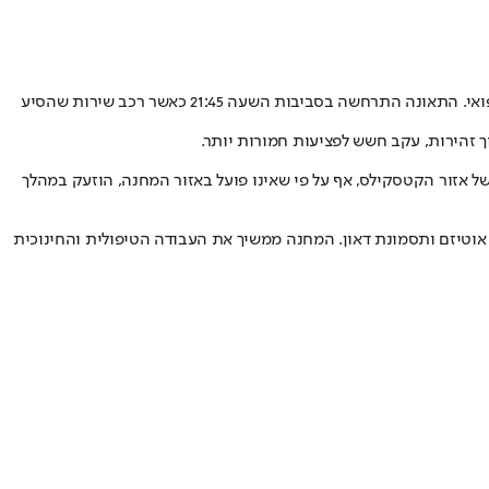
תאונה קשה מחוץ למחנה SCHI בהולי, פנסילבניה, שלחה אמש (ראשון) תריסר מדריכים וחברי צוות חרדים לבית החולים, כולל שניים שפונו במסוק רפואי. התאונה התרחשה בסביבות השעה 21:45 כאשר רכב שירות שהסיע
של אזור הקטסקילס, אף על פי שאינו פועל באזור המחנה, הוזעק במהלך
רת ילדים עם מגוון רחב של מוגבלויות, כולל אוטיזם ותסמונת דאון. המחנה ממשיך את העבודה הטיפולית והחינוכית