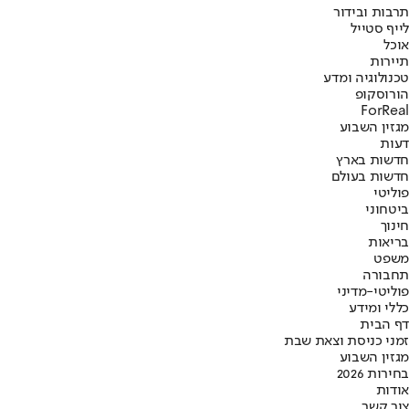
תרבות ובידור
לייף סטייל
אוכל
תיירות
טכנולוגיה ומדע
הורוסקופ
ForReal
מגזין השבוע
דעות
חדשות בארץ
חדשות בעולם
פוליטי
ביטחוני
חינוך
בריאות
משפט
תחבורה
פוליטי-מדיני
כללי ומידע
דף הבית
זמני כניסת וצאת שבת
מגזין השבוע
בחירות 2026
אודות
צור קשר