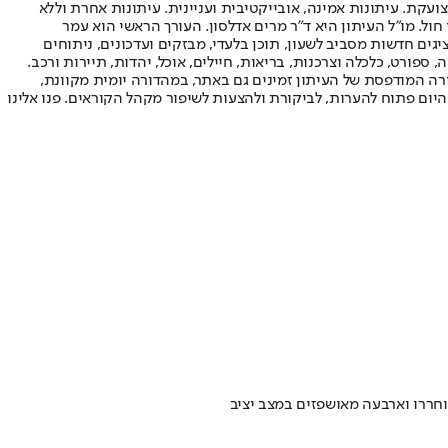
ועקת. עיתונות אמינה, אובייקטיבית ועניינית. עיתונות אחרת וללא
עור החשיפה הגבוה ביותר בימי חול. מו"ל העיתון היא ד"ר מרים אדלסון. העורך הראשי הוא עמר
 והעורך המייסד הוא עמוס רגב. אתרי האינטרנט של "ישראל היום" בעברית ובאנגלית, כמו כן היישומונים (אפליקציות) לאנדרואיד ול-iOS, מציגים חדשות מסביב לשעון, תוכן בלעדי, מבזקים ועדכונים, ניתוחים
, ספורט, כלכלה וצרכנות, בריאות, חיילים, אוכל, יהדות, תיירות ורכב.
דורה המודפסת של העיתון זמינים גם באתר, במהדורה יומית מקוונת,
היום פתוח להערות, לביקורת ולהצעות לשיפור מקהל הקוראים. פנו אלינו
וחררו וארבעה מאושפזים במצב יציב