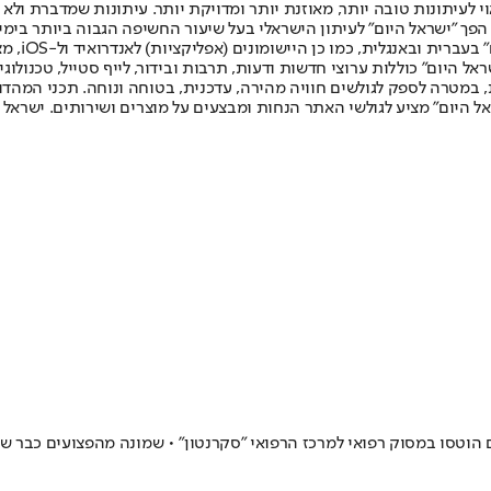
לעיתונות טובה יותר, מאוזנת יותר ומדויקת יותר. עיתונות שמדברת ולא צ
שלום. המהדורה המודפסת הראשונה פורסמה ב-30 ביולי 2007, וב-2010 הפך "ישראל היום" לעיתון הישראלי בעל שי
לחמנוביץ,
ל היום" כוללות ערוצי חדשות ודעות, תרבות ובידור, לייף סטייל, טכנולוגיה
ברית, במטרה לספק לגולשים חוויה מהירה, עדכנית, בטוחה ונוחה. תכני המה
ל היום" מציע לגולשי האתר הנחות ומבצעים על מוצרים ושירותים. ישראל 
ם הוטסו במסוק רפואי למרכז הרפואי "סקרנטון" • שמונה מהפצועים כבר ש