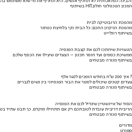
הבינה המלאכותית לא תחליף אנשים, היא תחליף את מי שלא משתמש בה!
בשיתוף HIT,המכון הטכנולוגי חולון
מהפכת הרובוטיקה לבית
מהפכת הניקיון החכם: כל הבית נקי בלחיצת כפתור
בשיתוף רונלייט
הטעויות שיחתכו לכם את קצבת הפנסיה
ממשיכת כספים ועד חוסר תכנון – הצעדים שיצילו את הכסף שלכם
בשיתוף מנורה מבטחים
איך 200 ש"ח בחודש הופכים ל140 אלף ?
צעדים קטנים שיכולים לסגור את הבור הפנסיוני בין נשים לגברים
בשיתוף מנורה מבטחים
הסוד של איינשטיין שיגדיל לכם את הפנסיה
הריבית דריבית עובדת לטובתכם רק אם תתחילו מוקדם. כך תבנו עתיד בט
בשיתוף מנורה מבטחים
מדורים
ספורט