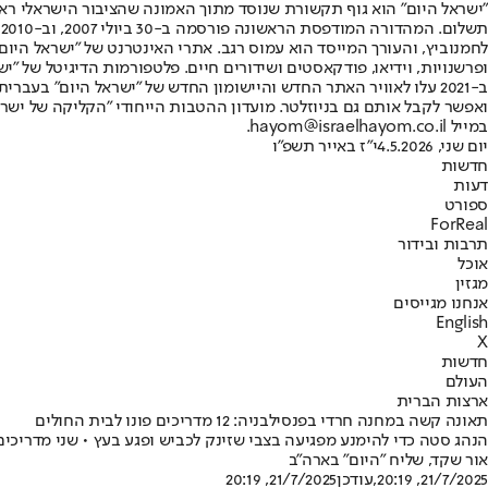
"ישראל היום" הוא גוף תקשורת שנוסד מתוך האמונה שהציבור הישראלי ראוי 
ת
ופרשנויות, וידיאו, פודקאסטים ושידורים חיים. פלטפורמות הדיגיטל של "ישרא
ב-2021 עלו לאוויר האתר החדש והיישומון החדש של "ישראל היום" בע
ואפשר לקבל אותם גם בניוזלטר. מועדון ההטבות הייחודי "הקליקה של ישרא
במייל hayom@israelhayom.co.il.
יום שני, 4.5.2026
י"ז באייר תשפ"ו
חדשות
דעות
ספורט
ForReal
תרבות ובידור
אוכל
מגזין
אנחנו מגייסים
English
X
חדשות
העולם
ארצות הברית
תאונה קשה במחנה חרדי בפנסילבניה: 12 מדריכים פונו לבית החולים
הנהג סטה כדי להימנע מפגיעה בצבי שזינק לכביש ופגע בעץ • שני מדריכי
אור שקד, שליח "היום" בארה"ב
21/7/2025, 20:19
,עודכן
21/7/2025, 20:19