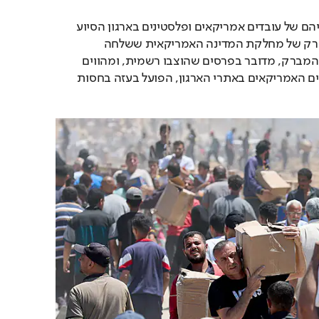
חמאס הציב פרסים על חייהם של עובדים אמריקאים ופלסטינים בארגון הסיוע 
האמריקאי. כך נחשף במברק של מחלקת המדינה האמריקאית ששלחה 
השגרירות בירושלים. לפי המברק, מדובר בפרסים שהוצבו רשמית, ומהווים 
סכנה מיידית גם למאבטחים האמריקאים באתרי הארגון, הפועל בעזה בחסות 