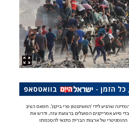
על פי מברק של מחלקת המדינה שהגיע לידי ׳הוושינגטון פרי ביקון׳, חמאס הציב 
פרסים על ראשיהם של עובדי סיוע אמריקנים הפועלים ברצועת עזה, ודרש את 
הפסקת כל פעולות הסיוע ההומניטרי של ארצות הברית כתנאי להסכמתו 