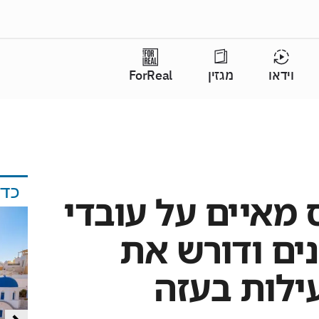
וידאו
מגזין
ForReal
כד
 מאיים על עובדי
ים ודורש את
לות בעזה