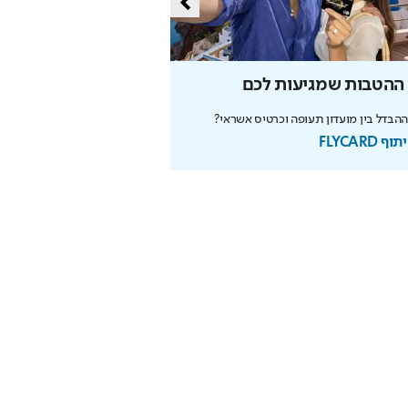
 ההטבות שמגיעות לכם
הפרויקט החדש שמסק
בפתח תקווה
הבדל בין מועדון תעופה וכרטיס אשראי?
 FLYCARD
הפרימיום האחרונים בפתח תקוו
בשיתוף קבוצת אלמוג