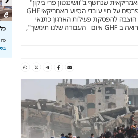
יקאית שנחשף ב"וושינגטון פרי ביקון"
מצביע על כך שחמאס הציב פרסים על חיי עובדי הסיוע האמריקאי GHF
הוצבה להפסקת פעילות הארגון כתנאי
להסכמות מדיניות • "חמאס רואה ב-GHF איום - העבודה שלנו תימשך",
תעשו את
בצל איומי איראן: כך נערך משק
כל
האנרגיה
מה ה
סדר על המדפים ומציג
פסגת האנרגיה במעמד שגריר ארה"ב, שר האנרגיה
בשיתוף
ובכירי התעשייה בישראל ובעולם
בשיתוף המכון הישראלי לאנרגיה
ולסביבה