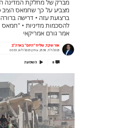
מברק של מחלקת המדינה האמר
ברצועת עזה • דרישה ברורה 
שיא של 600 מיליון שקל: הטוטו
צובעים את הבית? אל 
אמר גורם אמריקאי
ה מהפיכה
הטעות הזו
יחסי הימור משופרים, הפקדות ב-Apple Pay
מומחה BG BOND עושה 
אור שקד, שליח "היום" בארה"ב
ם זכיות מיידי
את מותג הצבע SIMPLY
7/7/2025, 23:38
,
עודכן
8/7/2025, 00:53
תוף המועצה להסדר ההימורים
בשיתוף BG BOND
ורט
השמעה
8