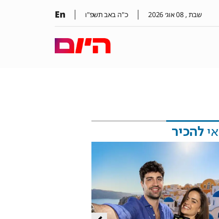
En
שבת ,
08
אוג׳
2026
כ"ה באב תשפ"ו
אי
להכיר