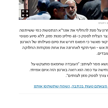
: רויטרס
GHF הוקם בפברואר האחרון על מנת להחליף את אונר"א הנתפשת כמי ששיתפה 
פעולה עם חמאס, ובזמן קצר הצליח לספק כ-65 מיליון מנות מזון, ללא סיוע מגופי 
האו"ם. אך המברק האמריקאי מאשר כי חמאס דורש את סיום פעילותו של הארגון 
כחלק מכל הסכם להפסקת אש - ואף תקף לאחרונה את אחת מנקודות החלוקה 
ובדים.
בכיר אמריקאי המעורב בנושא מסר לעיתון: "העובדה שחמאס מתעקש על 
הפסקת פעילות GHF ממחישה עד כמה הוא רואה בארגון הזה איום אמיתי. 
צורך לספק מזון לעזתים".
ם מצאתם טעות בכתבה, נשמח שתשתפו אותנו