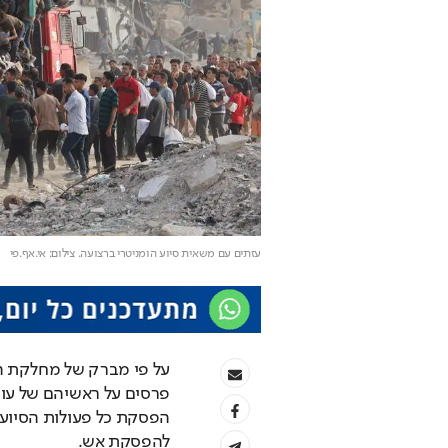
עזתים עם משאית סיוע הומניטרי ברצועה
. צילום: אי.אף.פי
להפסקת אש. 