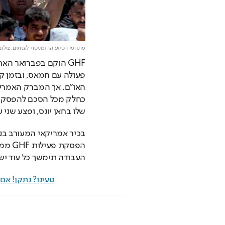
מתחמי הסיוע ההומניטרי לעזתים,
צילום
שלו בחאן יונס, ופצע שני ע
העבודה תימשך כל עוד יש 
טעינו? נתקן! א