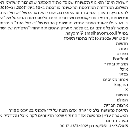
"ישראל היום" הוא גוף תקשורת שנוסד מתוך האמונה שהציבור הישראלי ראוי 
ת
ופרשנויות, וידיאו, פודקאסטים ושידורים חיים. פלטפורמות הדיגיטל של "ישרא
ב-2021 עלו לאוויר האתר החדש והיישומון החדש של "ישראל היום" בע
ואפשר לקבל אותם גם בניוזלטר. מועדון ההטבות הייחודי "הקליקה של ישרא
במייל hayom@israelhayom.co.il.
יום שישי, 10.7.2026
כ"ה בתמוז תשפ"ו
חדשות
דעות
ספורט
ForReal
תרבות ובידור
אוכל
מגזין
אנחנו מגייסים
English
X
חדשות
העולם
ארצות הברית
תקיפה מזעזעת בלב ניו יורק: אדם הוצת על ידי אלמוני בטיימס סקוור
המשטרה עדיין מחפשת אחר התוקף שלפי הדיווחים לקח מיכל נוזל דליק מד
מערכת היום
16/3/2025, 23:31
,עודכן
17/3/2025, 00:17