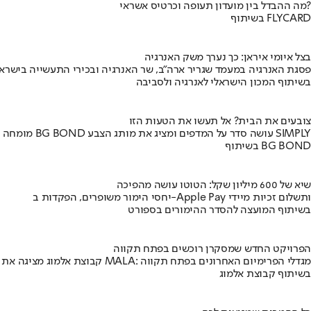
מה ההבדל בין מועדון תעופה וכרטיס אשראי?
בשיתוף FLYCARD
בצל איומי איראן: כך נערך משק האנרגיה
פסגת האנרגיה במעמד שגריר ארה"ב, שר האנרגיה ובכירי התעשייה בישראל
בשיתוף המכון הישראלי לאנרגיה ולסביבה
צובעים את הבית? אל תעשו את הטעות הזו
מומחה BG BOND עושה סדר על המדפים ומציג את מותג הצבע SIMPLY
בשיתוף BG BOND
שיא של 600 מיליון שקל: הטוטו עושה מהפיכה
יחסי הימור משופרים, הפקדות ב-Apple Pay ותשלום זכיות מיידי
בשיתוף המועצה להסדר ההימורים בספורט
הפרויקט החדש שמסקרן רוכשים בפתח תקווה
קבוצת אלמוג מציגה את פרויקט MALA: מגדלי הפרימיום האחרונים בפתח תקווה
בשיתוף קבוצת אלמוג