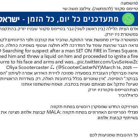
0
השמעה
טיימס סקוור (להמחשה). צילום: משה שי
במשטרת ניו יורק.
נראה הגבר שהוצת עומד על המדרכה ללא חולצה ועטוף בשמיכה כחולה, כשה
earching for suspect after a man SET ON FIRE in Times Square.
ed him and threw a liquid on him and proceeded to ignite a fire.
burns to his face and arms and was…
pic.twitter.com/LvuS696wZc
March 16, 2025
— Oliya Scootercaster 🛴 (@ScooterCasterNY)
בבוקר," הוסיפה. "אין שוטרים בכלל ברחובות האלה, רק בשדרות הראשיות, 
טעינו? נתקן! אם מצאתם טעות בכתבה, נשמח שתשתפו אותנו
הצתה
טיימס סקוור
ניו יורק
כדאי
להכיר
הפרויקט החדש שמסקרן רוכשים בפתח תקווה
קבוצת אלמוג מציגה את פרויקט MALA: מגדלי הפרימיום האחרונים בפתח תקווה
בשיתוף קבוצת אלמוג
כל ההטבות שמגיעות לכם