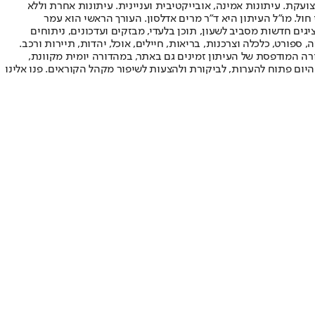
ועקת. עיתונות אמינה, אובייקטיבית ועניינית. עיתונות אחרת וללא
עור החשיפה הגבוה ביותר בימי חול. מו"ל העיתון היא ד"ר מרים אדלסון. העורך הראשי הוא עמר
 והעורך המייסד הוא עמוס רגב. אתרי האינטרנט של "ישראל היום" בעברית ובאנגלית, כמו כן היישומונים (אפליקציות) לאנדרואיד ול-iOS, מציגים חדשות מסביב לשעון, תוכן בלעדי, מבזקים ועדכונים, ניתוחים
, ספורט, כלכלה וצרכנות, בריאות, חיילים, אוכל, יהדות, תיירות ורכב.
דורה המודפסת של העיתון זמינים גם באתר, במהדורה יומית מקוונת,
היום פתוח להערות, לביקורת ולהצעות לשיפור מקהל הקוראים. פנו אלינו