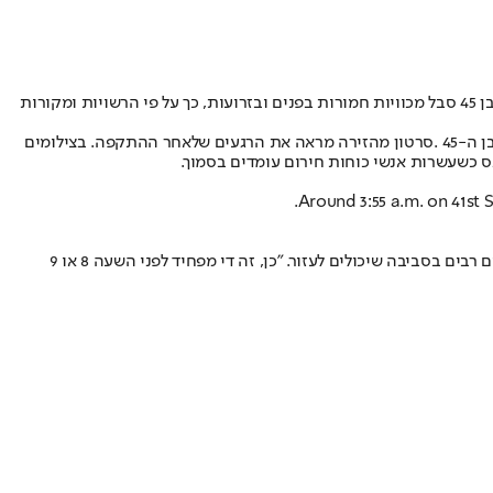
אדם הצית הלילה (בין ראשון לשני) גבר בטיימס סקוור שבניו יורק בהתקפה מחרידה שבוצעה באמצעות חומר דליק שנלקח מדוכן מזון. הקורבן, גבר כבן 45 סבל מכוויות חמורות בפנים ובזרועות, כך על פי הרשויות ומקורות
המשטרה עדיין מחפשת אחר התוקף, שהכיר את קורבנו ולפי הדיווחים לקח מיכל המכיל נוזל דליק מדוכן מזון סמוך והשתמש בו כדי להצית את הגבר בן ה-45 .סרטון מהזירה מראה את הרגעים שלאחר ההתקפה. בצילומים
ס כשעשרות אנשי כוחות חירום עומדים בסמוך.
Around 3:55 a.m. on 41st 
אישה מברוקלין העובדת במסעדה סמוכה לזירת האירוע אמרה לעיתון "הפוסט" כי האזור הופך "מפחיד למדי" בשעות הבוקר המוקדמות וכי אין שוטרים רבים בסביבה שיכולים לעזור. "כן, זה די מפחיד לפני השעה 8 או 9