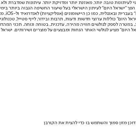
לעיתונות טובה יותר, מאוזנת יותר ומדויקת יותר. עיתונות שמדברת ולא צ
שלום. המהדורה המודפסת הראשונה פורסמה ב-30 ביולי 2007, וב-2010 הפך "ישראל היום" לעיתון הישראלי בעל שי
לחמנוביץ,
ל היום" כוללות ערוצי חדשות ודעות, תרבות ובידור, לייף סטייל, טכנולוגיה
ברית, במטרה לספק לגולשים חוויה מהירה, עדכנית, בטוחה ונוחה. תכני המה
ל היום" מציע לגולשי האתר הנחות ומבצעים על מוצרים ושירותים. ישראל 
וכן מזון סמוך והשתמש בו כדי להצית את הקורבן