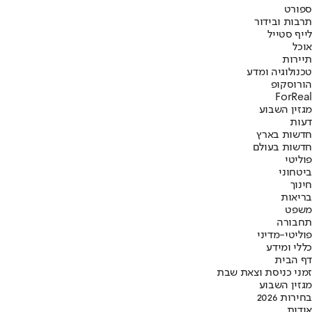
ספורט
תרבות ובידור
לייף סטייל
אוכל
תיירות
טכנולוגיה ומדע
הורוסקופ
ForReal
מגזין השבוע
דעות
חדשות בארץ
חדשות בעולם
פוליטי
ביטחוני
חינוך
בריאות
משפט
תחבורה
פוליטי-מדיני
כללי ומידע
דף הבית
זמני כניסת וצאת שבת
מגזין השבוע
בחירות 2026
אודות