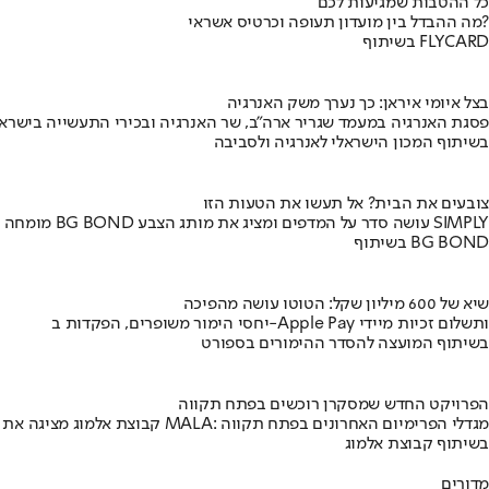
כל ההטבות שמגיעות לכם
מה ההבדל בין מועדון תעופה וכרטיס אשראי?
בשיתוף FLYCARD
בצל איומי איראן: כך נערך משק האנרגיה
פסגת האנרגיה במעמד שגריר ארה"ב, שר האנרגיה ובכירי התעשייה בישראל
בשיתוף המכון הישראלי לאנרגיה ולסביבה
צובעים את הבית? אל תעשו את הטעות הזו
מומחה BG BOND עושה סדר על המדפים ומציג את מותג הצבע SIMPLY
בשיתוף BG BOND
שיא של 600 מיליון שקל: הטוטו עושה מהפיכה
יחסי הימור משופרים, הפקדות ב-Apple Pay ותשלום זכיות מיידי
בשיתוף המועצה להסדר ההימורים בספורט
הפרויקט החדש שמסקרן רוכשים בפתח תקווה
קבוצת אלמוג מציגה את פרויקט MALA: מגדלי הפרימיום האחרונים בפתח תקווה
בשיתוף קבוצת אלמוג
מדורים