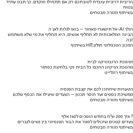
הריבית דריבית עובדת לטובתכם רק אם תתחילו מוקדם. כך תבנו עתיד
בטוח
בשיתוף מנורה מבטחים
אל תישארו מאחור – בואו לגלות לאן ה-AI הולך
הבינה המלאכותית לא תחליף אנשים, היא תחליף את מי שלא משתמש
בה!
בשיתוף HIT,המכון הטכנולוגי חולון
מהפכת הרובוטיקה לבית
מהפכת הניקיון החכם: כל הבית נקי בלחיצת כפתור
בשיתוף רונלייט
הטעויות שיחתכו לכם את קצבת הפנסיה
ממשיכת כספים ועד חוסר תכנון – הצעדים שיצילו את הכסף שלכם
בשיתוף מנורה מבטחים
איך 200 ש"ח בחודש הופכים ל140 אלף ?
צעדים קטנים שיכולים לסגור את הבור הפנסיוני בין נשים לגברים
בשיתוף מנורה מבטחים