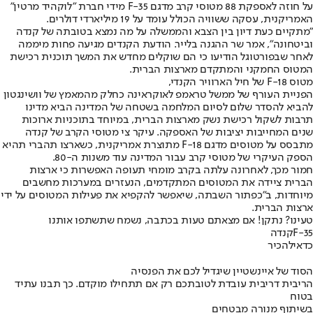
על חוזה לאספקת 88 מטוסי קרב מדגם F-35 מידי חברת "לוקהיד מרטין"
האמריקנית, עסקה ששוויה הכולל עומד על 19 מיליארדי דולרים.
"מתקיים כעת דיון בין הצבא והממשלה על מה נמצא בטובתה של קנדה
וביטחונה", אמר שר ההגנה בלייר. הודעת הקנדים מגיעה פחות מיממה
לאחר שבפורטוגל הודיעו כי הם שוקלים מחדש את המשך תוכנית רכישת
המטוס החמקני והמתקדם מארצות הברית.
מטוס F-18 של חיל הארוויר הקנדי,
הפניית העורף של ממשל טראמפ לאוקראינה כחלק מהמאמץ של וושינגטון
להביא להסדר שלום לסיום המלחמה בשטחה של המדינה הביא מדינו
תרבות לשקול רכישת נשק מארצות הברית, במיוחד בתוכניות ארוכות
שנים המחייבות יציבות של האספקה. עיקר צי מטוסי הקרב של קנדה
מתבסס על מטוסים מדגם F-18 מתוצרת אמריקנית, כשארצו תהברי תהיא
הספק העיקרי של מטוסי קרב עבור המדינה עוד משנות ה-80.
חמור מכך, לאחרונה עלתה בקרב מומחי תעופה האפשרות כי ארצות
הברית ציידה את המטוסים המתקדמים, הנעזרים במערכות מחשבים
מיוחדות, ב"כפתור השבתה, שיאפשר להקפיא את פעילות המטוסים על ידי
ארצות הברית.
טעינו? נתקן! אם מצאתם טעות בכתבה, נשמח שתשתפו אותנו
F-35
קנדה
כדאי
להכיר
הסוד של איינשטיין שיגדיל לכם את הפנסיה
הריבית דריבית עובדת לטובתכם רק אם תתחילו מוקדם. כך תבנו עתיד
בטוח
בשיתוף מנורה מבטחים