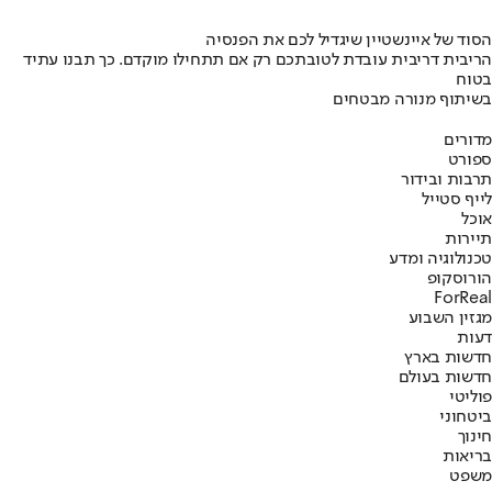
הסוד של איינשטיין שיגדיל לכם את הפנסיה
הריבית דריבית עובדת לטובתכם רק אם תתחילו מוקדם. כך תבנו עתיד
בטוח
בשיתוף מנורה מבטחים
מדורים
ספורט
תרבות ובידור
לייף סטייל
אוכל
תיירות
טכנולוגיה ומדע
הורוסקופ
ForReal
מגזין השבוע
דעות
חדשות בארץ
חדשות בעולם
פוליטי
ביטחוני
חינוך
בריאות
משפט