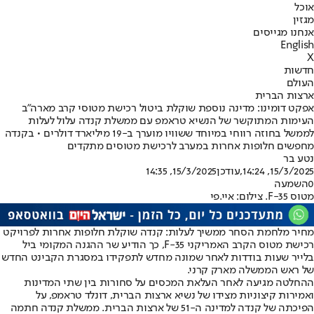
אוכל
מגזין
אנחנו מגייסים
English
X
חדשות
העולם
ארצות הברית
אפקט דומינו: מדינה נוספת שוקלת ביטול רכישת מטוסי קרב מארה"ב
העימות המתוקשר של הנשיא טראמפ עם ממשלת קנדה עלול לעלות
לממשל בחוזה רווחי במיוחד ששוויו מוערך ב-19 מיליארד דולרים • בקנדה
מחפשים חלופות אחרות במערב לרכישת מטוסים מתקדים
נטע בר
15/3/2025, 14:24
,עודכן
15/3/2025, 14:35
0
השמעה
מטוס F-35. צילום: איי.פי
מחיר מלחמת הסחר ממשיך לעלות: קנדה שוקלת חלופות אחרות לפרויקט
רכישת מטוס הקרב האמריקני F-35, כך הודיע שר ההגנה המקומי ביל
בלייר שעות בודדות לאחר שמונה מחדש לתפקידו במסגרת הקבינט החדש
של ראש הממשלה מארק קרני.
ההחלטה מגיעה לאחר העלאת המכסים על סחורות בין שתי המדינות
ואמירות קיצוניות מצידו של נשיא ארצות הברית, דונלד טראמפ, על
הפיכתה של קנדה למדינה ה-51 של ארצות הברית. ממשלת קנדה חתמה