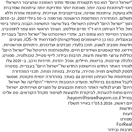
"ישראל היום" הוא גוף תקשורת שנוסד מתוך האמונה שהציבור הישראלי
ראוי לעיתונות טובה יותר, מאוזנת יותר ומדויקת יותר. עיתונות שמדברת
ולא צועקת. עיתונות אמינה, אובייקטיבית ועניינית. עיתונות אחרת וללא
תשלום. המהדורה המודפסת הראשונה פורסמה ב-30 ביולי 2007, וב-2010
הפך "ישראל היום" לעיתון הישראלי בעל שיעור החשיפה הגבוה ביותר בימי
חול. מו"ל העיתון היא ד"ר מרים אדלסון. העורך הראשי הוא עמר לחמנוביץ,
והעורך המייסד הוא עמוס רגב. אתרי האינטרנט של "ישראל היום" בעברית
ובאנגלית, כמו כן היישומונים (אפליקציות) לאנדרואיד ול-iOS, מציגים
חדשות מסביב לשעון, תוכן בלעדי, מבזקים ועדכונים, ניתוחים ופרשנויות,
וידיאו, פודקאסטים ושידורים חיים. פלטפורמות הדיגיטל של "ישראל היום"
כוללות ערוצי חדשות ודעות, תרבות ובידור, לייף סטייל, טכנולוגיה, ספורט,
כלכלה וצרכנות, בריאות, חיילים, אוכל, יהדות, תיירות ורכב. ב-2021 עלו
לאוויר האתר החדש והיישומון החדש של "ישראל היום" בעברית, במטרה
לספק לגולשים חוויה מהירה, עדכנית, בטוחה ונוחה. תכני המהדורה
המודפסת של העיתון זמינים גם באתר, במהדורה יומית מקוונת, ואפשר
לקבל אותם גם בניוזלטר. מועדון ההטבות הייחודי "הקליקה של ישראל
היום" מציע לגולשי האתר הנחות ומבצעים על מוצרים ושירותים. ישראל
היום פתוח להערות, לביקורת ולהצעות לשיפור מקהל הקוראים. פנו אלינו
במייל hayom@israelhayom.co.il.
יום ראשון, 3.5.2026
ט"ז באייר תשפ"ו
חדשות
דעות
ספורט
ForReal
תרבות ובידור