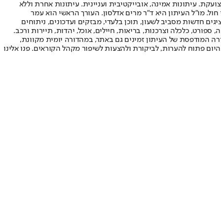
ועקת. עיתונות אמינה, אובייקטיבית ועניינית. עיתונות אחרת וללא
עור החשיפה הגבוה ביותר בימי חול. מו"ל העיתון היא ד"ר מרים אדלסון. העורך הראשי הוא עמר
 והעורך המייסד הוא עמוס רגב. אתרי האינטרנט של "ישראל היום" בעברית ובאנגלית, כמו כן היישומונים (אפליקציות) לאנדרואיד ול-iOS, מציגים חדשות מסביב לשעון, תוכן בלעדי, מבזקים ועדכונים, ניתוחים
, ספורט, כלכלה וצרכנות, בריאות, חיילים, אוכל, יהדות, תיירות ורכב.
דורה המודפסת של העיתון זמינים גם באתר, במהדורה יומית מקוונת,
היום פתוח להערות, לביקורת ולהצעות לשיפור מקהל הקוראים. פנו אלינו