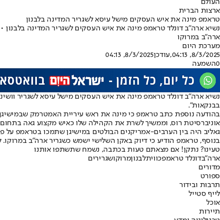
העולם
ארצות הברית
טראמפ מינה את איש העסקים מישל עיסא לשגריר המדינה בלבנון
ארה"ב במרוקו
מערכת היום
8/3/2025, 04:13
,עודכן
8/3/2025, 04:13
0
השמעה
נשיא ארה"ב דונלד טראמפ מינה את איש העסקים מישל עיסא לשגריר וושינגט
בבנקאות".
בהודעה נוספת כתב טראמפ כי מינה את ראש עיריית האמטרמק שבמישיגן, עא
אוניברסיטת רוס, וממשיך לשרת את הקהילה שלו כאיש מקצוע גאה בתחום ה
גאליב היה בין הערבים-אמריקנים הבולטים במישיגן שתמכו בטראמפ על פ
בנוסף, טראמפ הודיע כי דיוק באקן השלישי ישמש כשגריר ארה"ב במרוקו. 
טעינו? נתקן! אם מצאתם טעות בכתבה, נשמח שתשתפו אותנו
ארה"ב
דונלד טראמפ
כווית
לבנון
מרוקו
שגרירים
מדורים
ספורט
תרבות ובידור
לייף סטייל
אוכל
תיירות