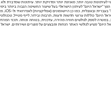
לעיתונות טובה יותר, מאוזנת יותר ומדויקת יותר. עיתונות שמדברת ולא צ
שלום. המהדורה המודפסת הראשונה פורסמה ב-30 ביולי 2007, וב-2010 הפך "ישראל היום" לעיתון הישראלי בעל שי
לחמנוביץ,
ל היום" כוללות ערוצי חדשות ודעות, תרבות ובידור, לייף סטייל, טכנולוגיה
ברית, במטרה לספק לגולשים חוויה מהירה, עדכנית, בטוחה ונוחה. תכני המה
ל היום" מציע לגולשי האתר הנחות ומבצעים על מוצרים ושירותים. ישראל 