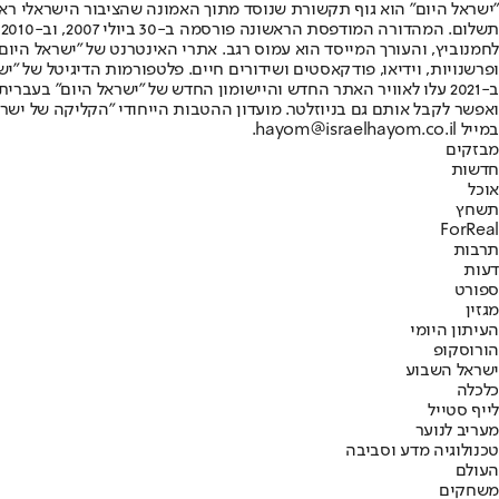
"ישראל היום" הוא גוף תקשורת שנוסד מתוך האמונה שהציבור הישראלי ראוי 
ת
ופרשנויות, וידיאו, פודקאסטים ושידורים חיים. פלטפורמות הדיגיטל של "ישרא
ב-2021 עלו לאוויר האתר החדש והיישומון החדש של "ישראל היום" בע
ואפשר לקבל אותם גם בניוזלטר. מועדון ההטבות הייחודי "הקליקה של ישרא
במייל hayom@israelhayom.co.il.
מבזקים
חדשות
אוכל
תשחץ
ForReal
תרבות
דעות
ספורט
מגזין
העיתון היומי
הורוסקופ
ישראל השבוע
כלכלה
לייף סטייל
מעריב לנוער
טכנולוגיה מדע וסביבה
העולם
משחקים