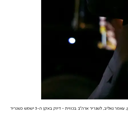
נשיא ארה"ב דונלד טראמפ מינה את איש העסקים לשגריר המדינה בלבנון • בהודעה נוספת כתב טראמפ כי מינה את ראש עיריית האמטרמק שבמישיגן, עאמר גאליב, לשגריר ארה"ב בכווית • דיוק באקן ה-3 ישמש כשגריר