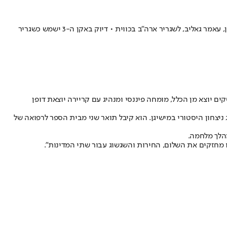
נשיא ארה"ב דונלד טראמפ מינה את איש העסקים לשגריר המדינה בלבנון • בהודעה נוספת כתב טראמפ כי מינה את ראש עיריית האמטרמק שבמישיגן, עאמר גאליב, לשגריר ארה"ב בכווית • דיוק באקן ה-3 ישמש כשגריר
Trut כי עיסא הוא "איש עסקים יוצא מן הכלל, מומחה פיננסי ומנהיג עם קריירה יוצאת דופן
ניצחון היסטורי במישיגן. הוא קיבל תואר שני מבית הספר לרפואה של
הלך מלחמה.
 מחזקים את השלום, החירות והשגשוג עבור שתי המדינות".