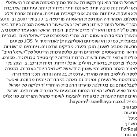
"ישראל היום" הוא גוף תקשורת שנוסד מתוך האמונה שהציבור הישראלי
ראוי לעיתונות טובה יותר, מאוזנת יותר ומדויקת יותר. עיתונות שמדברת
ולא צועקת. עיתונות אמינה, אובייקטיבית ועניינית. עיתונות אחרת וללא
תשלום. המהדורה המודפסת הראשונה פורסמה ב-30 ביולי 2007, וב-2010
הפך "ישראל היום" לעיתון הישראלי בעל שיעור החשיפה הגבוה ביותר בימי
חול. מו"ל העיתון היא ד"ר מרים אדלסון. העורך הראשי הוא עמר לחמנוביץ,
והעורך המייסד הוא עמוס רגב. אתרי האינטרנט של "ישראל היום" בעברית
ובאנגלית, כמו כן היישומונים (אפליקציות) לאנדרואיד ול-iOS, מציגים
חדשות מסביב לשעון, תוכן בלעדי, מבזקים ועדכונים, ניתוחים ופרשנויות,
וידיאו, פודקאסטים ושידורים חיים. פלטפורמות הדיגיטל של "ישראל היום"
כוללות ערוצי חדשות ודעות, תרבות ובידור, לייף סטייל, טכנולוגיה, ספורט,
כלכלה וצרכנות, בריאות, חיילים, אוכל, יהדות, תיירות ורכב. ב-2021 עלו
לאוויר האתר החדש והיישומון החדש של "ישראל היום" בעברית, במטרה
לספק לגולשים חוויה מהירה, עדכנית, בטוחה ונוחה. תכני המהדורה
המודפסת של העיתון זמינים גם באתר, במהדורה יומית מקוונת, ואפשר
לקבל אותם גם בניוזלטר. מועדון ההטבות הייחודי "הקליקה של ישראל
היום" מציע לגולשי האתר הנחות ומבצעים על מוצרים ושירותים. ישראל
היום פתוח להערות, לביקורת ולהצעות לשיפור מקהל הקוראים. פנו אלינו
במייל hayom@israelhayom.co.il.
מבזקים
חדשות
אוכל
תשחץ
ForReal
תרבות