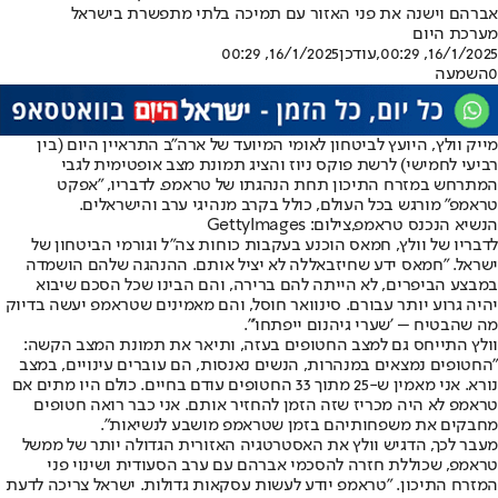
אברהם וישנה את פני האזור עם תמיכה בלתי מתפשרת בישראל
מערכת היום
16/1/2025, 00:29
,עודכן
16/1/2025, 00:29
0
השמעה
מייק וולץ, היועץ לביטחון לאומי המיועד של ארה"ב התראיין היום (בין
רביעי לחמישי) לרשת פוקס ניוז והציג תמונת מצב אופטימית לגבי
המתרחש במזרח התיכון תחת הנהגתו של טראמפ. לדבריו, "אפקט
טראמפ" מורגש בכל העולם, כולל בקרב מנהיגי ערב והישראלים.
הנשיא הנכנס טראמפ,צילום: GettyImages
לדבריו של וולץ, חמאס הוכנע בעקבות כוחות צה"ל וגורמי הביטחון של
ישראל. "חמאס ידע שחיזבאללה לא יציל אותם. ההנהגה שלהם הושמדה
במבצע הביפרים, לא הייתה להם ברירה, והם הבינו שכל הסכם שיבוא
יהיה גרוע יותר עבורם. סינוואר חוסל, והם מאמינים שטראמפ יעשה בדיוק
מה שהבטיח – 'שערי גיהנום ייפתחו'".
וולץ התייחס גם למצב החטופים בעזה, ותיאר את תמונת המצב הקשה:
"החטופים נמצאים במנהרות, הנשים נאנסות, הם עוברים עינויים, במצב
נורא. אני מאמין ש-25 מתוך 33 החטופים עודם בחיים. כולם היו מתים אם
טראמפ לא היה מכריז שזה הזמן להחזיר אותם. אני כבר רואה חטופים
מחבקים את משפחותיהם בזמן שטראמפ מושבע לנשיאות".
מעבר לכך, הדגיש וולץ את האסטרטגיה האזורית הגדולה יותר של ממשל
טראמפ, שכוללת חזרה להסכמי אברהם עם ערב הסעודית ושינוי פני
המזרח התיכון. "טראמפ יודע לעשות עסקאות גדולות. ישראל צריכה לדעת