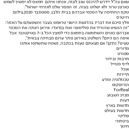
שאם צה"ל יידרש להיכנס שוב לעזה, אנחנו איתם. חמאס לא ימשיך לשמש
כארגון טרור ולא ישלוט בעזה. זה המסר שלנו לאזרחי ישראל".
טקס החתימה על הסכמי אברהם בבית הלבן, ספטמבר 2020,צילום:
רויטרס
וולץ סיכם את דבריו בהדגשת הישגי טראמפ בעבר והשפעתם על האזור:
"זה הנשיא שהוריד את סולימאני ואת בגדאדי. איראן ראתה את הסכמי
אברהם כאוים והשתמשה בחמאס כדי לפוצץ הכל ב-7 באוקטובר. אבל
איפה הם היום? השלטון באיראן נותר ערום מבחינה צבאית".
טעינו? נתקן! אם מצאתם טעות בכתבה, נשמח שתשתפו אותנו
מדורים
ספורט
תרבות ובידור
לייף סטייל
אוכל
תיירות
טכנולוגיה ומדע
הורוסקופ
ForReal
מגזין השבוע
דעות
חדשות בארץ
חדשות בעולם
פוליטי
ביטחוני
חינוך