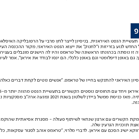
עשיית הנפט האיראנית, בניסיון לייצר לחץ מרבי על הרפובליקה האיסלאמית,
 החדש לנוע בזריזות ו"לחנוק" את ייצוא הנפט האיראני, מקור ההכנסה הע
ה זו נוסתה בכהונתו הראשונה של טראמפ והיו לה הישגים מוגבלים בעצירת
 גם באופן דיפלומטי וגם באופן כלכלי, הם ינסו לבודד את איראן", אמר ל
יון האיראני להתנקש בחייו של טראמפ. "אנשים נוטים לקחת דברים כאלה בא
לייצא נפט והיא נאלצה להוריד מחירים ולסבול הקטנה משמע
זה.
עמקת הקשרים עם ארגון שנחאי לשיתוף פעולה - מסגרת אסיאתית שהוקמה ב
אצת תוכנית הגרעין שלה.
קא ישיג הסכם עם איראן. לדברי מלרוי, "טראמפ אוהב לסגור עסקאות, כל 