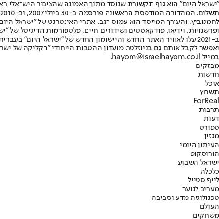
"ישראל היום" הוא גוף תקשורת שנוסד מתוך האמונה שהציבור הישראלי ראוי 
ת
ופרשנויות, וידיאו, פודקאסטים ושידורים חיים. פלטפורמות הדיגיטל של "ישרא
ב-2021 עלו לאוויר האתר החדש והיישומון החדש של "ישראל היום" בע
ואפשר לקבל אותם גם בניוזלטר. מועדון ההטבות הייחודי "הקליקה של ישרא
במייל hayom@israelhayom.co.il.
מבזקים
חדשות
אוכל
תשחץ
ForReal
תרבות
דעות
ספורט
מגזין
העיתון היומי
הורוסקופ
ישראל השבוע
כלכלה
לייף סטייל
מעריב לנוער
טכנולוגיה מדע וסביבה
העולם
משחקים