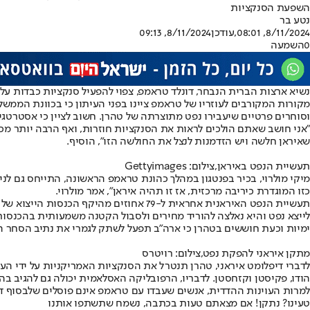
השפעת הסנקציות
נטע בר
8/11/2024, 08:01
,עודכן
8/11/2024, 09:13
0
השמעה
נשיא ארצות הברית הנבחר, דונלד טראמפ, צפוי להפעיל סנקציות כבדות על ת
מקורות המקורבים לעוזריו של טראמפ ציינו בפני העיתון כי בכוונת הממשל
וסוחרים פרטיים שיעבירו נפט מתוצרתה של טהרן. חשוב לציין כי אסטרטגי
"אני חושב שאתם הולכים לראות את הסנקציות חוזרות, ואף הרבה יותר מכך.
שאיראן חלשה ויש הזדמנות לנצל את החולשה הזו", הוסיף.
תעשיית הנפט באיראן,צילום: Gettyimages
מיקי מולרוי, בכיר בפנטגון במהלך כהונת טראמפ הראשונה, התייחס גם לניס
כזו המוגדרת כיריבה מרכזית, אז זו תהיה איראן", אמר מולרוי.
ימיות וכעת חוששים בטהרן כי ארה"ב תפעל לשתק לגמרי את נתיב הסחר ה
מתקן איראני להפקת נפט,צילום: רויטרס
לדברי דיפלומט איראני, טהרן תנטרל את הסנקציות האמריקניות על ידי ה
הודו, פקיסטן וקזחסטן. לדבריו, הרפובליקה האסלאמית יכולה גם להגיב בה
למרות העוינות ההדדית, אנשים שעבדו עם טראמפ אינם פוסלים שלבסוף דוו
טעינו? נתקן! אם מצאתם טעות בכתבה, נשמח שתשתפו אותנו