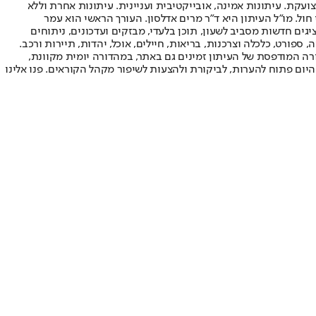
ועקת. עיתונות אמינה, אובייקטיבית ועניינית. עיתונות אחרת וללא
עור החשיפה הגבוה ביותר בימי חול. מו"ל העיתון היא ד"ר מרים אדלסון. העורך הראשי הוא עמר
 והעורך המייסד הוא עמוס רגב. אתרי האינטרנט של "ישראל היום" בעברית ובאנגלית, כמו כן היישומונים (אפליקציות) לאנדרואיד ול-iOS, מציגים חדשות מסביב לשעון, תוכן בלעדי, מבזקים ועדכונים, ניתוחים
, ספורט, כלכלה וצרכנות, בריאות, חיילים, אוכל, יהדות, תיירות ורכב.
דורה המודפסת של העיתון זמינים גם באתר, במהדורה יומית מקוונת,
היום פתוח להערות, לביקורת ולהצעות לשיפור מקהל הקוראים. פנו אלינו