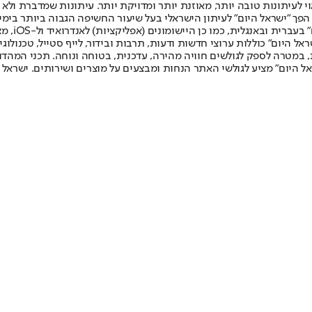
לעיתונות טובה יותר, מאוזנת יותר ומדויקת יותר. עיתונות שמדברת ולא צ
שלום. המהדורה המודפסת הראשונה פורסמה ב-30 ביולי 2007, וב-2010 הפך "ישראל היום" לעיתון הישראלי בעל שי
לחמנוביץ,
ל היום" כוללות ערוצי חדשות ודעות, תרבות ובידור, לייף סטייל, טכנולוגיה
ברית, במטרה לספק לגולשים חוויה מהירה, עדכנית, בטוחה ונוחה. תכני המה
ל היום" מציע לגולשי האתר הנחות ומבצעים על מוצרים ושירותים. ישראל 