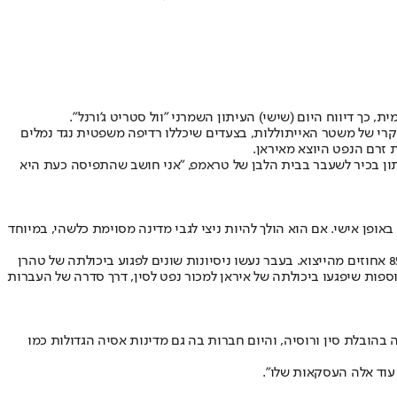
 כך דיווח היום (שישי) העיתון השמרני "וול סטריט ג'ורנל".
יקרי של משטר האייתוללות, בצעדים שיכללו רדיפה משפטית נגד נמלים
 זרם הנפט היוצא מאיראן.
עיתון בכיר לשעבר בבית הלבן של טראמפ, "אני חושב שהתפיסה כעת היא
ופן אישי. אם הוא הולך להיות ניצי לגבי מדינה מסוימת כלשהי, במיוחד
תעשיית הנפט האיראנית אחראית ל-79 אחוזים מהיקף הכנסות הייצוא של איראן ויחד עם תחומים נוספים הקשורים בתעשיית הנפט מהווה יותר מ-85 אחוזים מהייצוא. בעבר נעשו ניסיונות שונים לפגוע ביכולתה של טהרן
ותית בהכנסותיה. מאז כניסת ממשל ביידן לשלטון בשנת 2021 נמנעה ארה"ב מסנקציות נוספות שיפגעו ביכולתה של איראן למכור נפט לסין, דרך סדרה של העברות
הובלת סין ורוסיה, והיום חברות בה גם מדינות אסיה הגדולות כמו
עוד אלה העסקאות שלו".