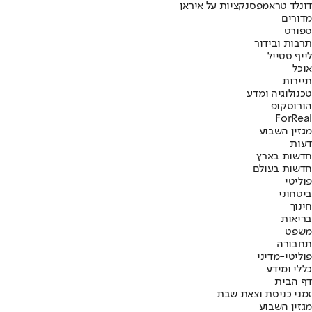
דונלד טראמפ
סנקציות על איראן
מדורים
ספורט
תרבות ובידור
לייף סטייל
אוכל
תיירות
טכנולוגיה ומדע
הורוסקופ
ForReal
מגזין השבוע
דעות
חדשות בארץ
חדשות בעולם
פוליטי
ביטחוני
חינוך
בריאות
משפט
תחבורה
פוליטי-מדיני
כללי ומידע
דף הבית
זמני כניסת וצאת שבת
מגזין השבוע