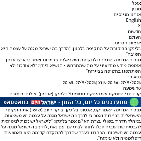
אוכל
מגזין
אנחנו מגייסים
English
X
חדשות
העולם
ארצות הברית
בלינקן בביקורת על התקיפה בלבנון: "הדרך בה ישראל מגנה על עצמה היא
חשובה"
מזכיר המדינה התייחס לתקיפה הישראלית בביירות ואמר כי ארצו עדיין
אוספת מידע מודיעיני על מה שהתרחש • הנשיא ביידן: "לא עודכנו ולא
השתתפנו בתקיפה בביירות"
נטע בר
27/9/2024, 20:36
,עודכן
27/9/2024, 20:45
0
השמעה
קרובים להפסקת אש ועסקת חטופים? בלינקן (ארכיון). צילום: רויטרס
מזכיר המדינה האמריקני, אנטוני בלינקן, ביקר היום (שישי) את התקיפה
הישראלית בביירות ואמר כי לדרך בה ישראל מגנה על עצמה יש משמעות.
במהלך תדרוך בשולי עצרת האו"ם אמר בלינקן: "לישראל יש זכות לגיטימית
להבטיח שתושביה יוכלו לחזור לבתיהם. עם זאת, לדרך בה ישראל מגנה על
עצמה יש חשיבות. הבהרנו בעבר שהדרך להתקדם קדימה היא באמצעות
דיפלומטיה ולא עימות".