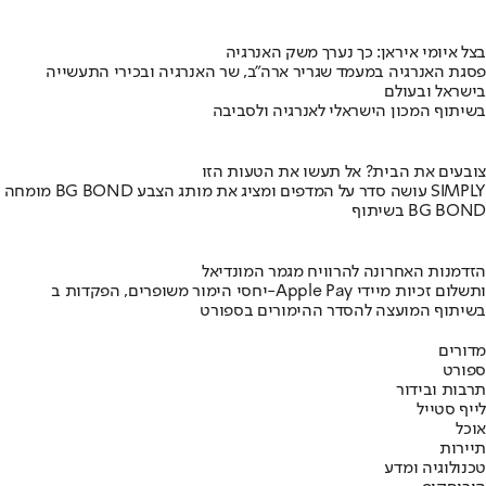
בצל איומי איראן: כך נערך משק האנרגיה
פסגת האנרגיה במעמד שגריר ארה"ב, שר האנרגיה ובכירי התעשייה
בישראל ובעולם
בשיתוף המכון הישראלי לאנרגיה ולסביבה
צובעים את הבית? אל תעשו את הטעות הזו
מומחה BG BOND עושה סדר על המדפים ומציג את מותג הצבע SIMPLY
בשיתוף BG BOND
הזדמנות האחרונה להרוויח מגמר המונדיאל
יחסי הימור משופרים, הפקדות ב-Apple Pay ותשלום זכיות מיידי
בשיתוף המועצה להסדר ההימורים בספורט
מדורים
ספורט
תרבות ובידור
לייף סטייל
אוכל
תיירות
טכנולוגיה ומדע