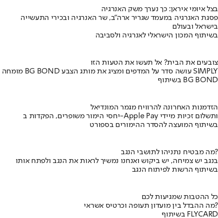
בצל איומי איראן: כך נערך משק האנרגיה
פסגת האנרגיה במעמד שגריר ארה"ב, שר האנרגיה ובכירי התעשייה
בישראל ובעולם
בשיתוף המכון הישראלי לאנרגיה ולסביבה
צובעים את הבית? אל תעשו את הטעות הזו
מומחה BG BOND עושה סדר על המדפים ומציג את מותג הצבע SIMPLY
בשיתוף BG BOND
הזדמנות האחרונה להרוויח מגמר המונדיאל
יחסי הימור משופרים, הפקדות ב-Apple Pay ותשלום זכיות מיידי
בשיתוף המועצה להסדר ההימורים בספורט
מה מבטיח נתניהו לתושבי הנגב?
בנגב יש צמיחה, יש ביקוש ואנחנו נמשיך לראות את הנגב ולפתח אותו
בשיתוף הרשות לפיתוח הנגב
כל ההטבות שמגיעות לכם
מה ההבדל בין מועדון תעופה וכרטיס אשראי?
בשיתוף FLYCARD