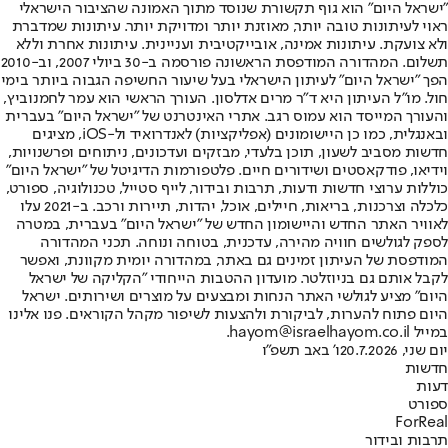
"ישראל היום" הוא גוף תקשורת שנוסד מתוך האמונה שהציבור הישראלי
ראוי לעיתונות טובה יותר, מאוזנת יותר ומדויקת יותר. עיתונות שמדברת
ולא צועקת. עיתונות אמינה, אובייקטיבית ועניינית. עיתונות אחרת וללא
תשלום. המהדורה המודפסת הראשונה פורסמה ב-30 ביולי 2007, וב-2010
הפך "ישראל היום" לעיתון הישראלי בעל שיעור החשיפה הגבוה ביותר בימי
חול. מו"ל העיתון היא ד"ר מרים אדלסון. העורך הראשי הוא עמר לחמנוביץ,
והעורך המייסד הוא עמוס רגב. אתרי האינטרנט של "ישראל היום" בעברית
ובאנגלית, כמו כן היישומונים (אפליקציות) לאנדרואיד ול-iOS, מציגים
חדשות מסביב לשעון, תוכן בלעדי, מבזקים ועדכונים, ניתוחים ופרשנויות,
וידיאו, פודקאסטים ושידורים חיים. פלטפורמות הדיגיטל של "ישראל היום"
כוללות ערוצי חדשות ודעות, תרבות ובידור, לייף סטייל, טכנולוגיה, ספורט,
כלכלה וצרכנות, בריאות, חיילים, אוכל, יהדות, תיירות ורכב. ב-2021 עלו
לאוויר האתר החדש והיישומון החדש של "ישראל היום" בעברית, במטרה
לספק לגולשים חוויה מהירה, עדכנית, בטוחה ונוחה. תכני המהדורה
המודפסת של העיתון זמינים גם באתר, במהדורה יומית מקוונת, ואפשר
לקבל אותם גם בניוזלטר. מועדון ההטבות הייחודי "הקליקה של ישראל
היום" מציע לגולשי האתר הנחות ומבצעים על מוצרים ושירותים. ישראל
היום פתוח להערות, לביקורת ולהצעות לשיפור מקהל הקוראים. פנו אלינו
במייל hayom@israelhayom.co.il.
יום שני, 20.7.2026
ו' באב תשפ"ו
חדשות
דעות
ספורט
ForReal
תרבות ובידור