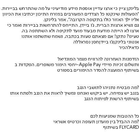
בלינקן ציין כי ארצו עדיין אוספת מידע מודיעיני על מה שהתרחש בביירות.
"הפעולות שינקטו כל הצדדים המעורבים במזרח התיכון יכתיבו את הכיוון
אליו ילך האזור כולו בתקופה הקרובה", אמר בלינקן.
גם נשיא ארצות הברית, ג'ו ביידן, התייחס להתרחשות בביירות ואמר כי
ארצו לא הייתה מודעת מבעוד מועד לתקיפה ולא השתתפה בה.
טעינו? נתקן! אם מצאתם טעות בכתבה, נשמח שתשתפו אותנו
אנטוני בלינקן
ג'ו ביידן
חסן נסראללה
כדאי
להכיר
הזדמנות האחרונה להרוויח מגמר המונדיאל
יחסי הימור משופרים, הפקדות ב-Apple Pay ותשלום זכיות מיידי
בשיתוף המועצה להסדר ההימורים בספורט
מה מבטיח נתניהו לתושבי הנגב?
בנגב יש צמיחה, יש ביקוש ואנחנו נמשיך לראות את הנגב ולפתח אותו
בשיתוף הרשות לפיתוח הנגב
כל ההטבות שמגיעות לכם
מה ההבדל בין מועדון תעופה וכרטיס אשראי?
בשיתוף FLYCARD