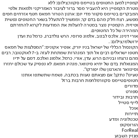
קמפיין למען החטופים בטיימס סקוור,צילום: ללא
מטרת הקמפיין היא להעביר מסר ברור לציבור האמריקני ולמאות אלפי
המבקרים בטיימס סקוור מדי יום: ארגון הטרור חמאס חטף אזרחים חפים
מפשע, רצח חלק מהם בדם קר, וממשיך להתעלל בשאר החטופים נפשית
ופיזית. הקמפיין נוצר במטרה להעלות את המודעות לקרוא להחזרתם
המהירה של כל החטופים.
אורי דנינו, אלכס לבנוב, אלמוג סרוסי, הרש גולדברג, כרמל גת ועדן
ירושלמי,צילום: .
הקונסול הכללי של ישראל בניו יורק, אופיר אקוניס: "המפלצות של חמאס
חטפו ישראלים רבים אל תוך המנהרות שמתחת לעזה ב-7 לאוקטובר, רבים
מהם נרצחו ובניהם הרש, עדן, אורי, כרמל, אלמוג ואלכס. דמם על ידיו
המגואלות בדם של יחיא סינוואר, מנהיג חמאס. לא נפסיק עד שכולם יחזרו
וסינוואר והארגון שלו יפורקו".
טעינו? נתקן! אם מצאתם טעות בכתבה, נשמח שתשתפו אותנו
חטופים
טיימס סקוור
מלחמת חרבות ברזל
מדורים
ספורט
תרבות ובידור
לייף סטייל
אוכל
תיירות
טכנולוגיה ומדע
הורוסקופ
ForReal
מגזין השבוע