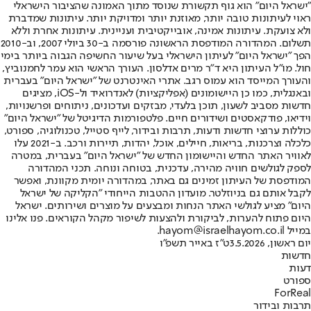
"ישראל היום" הוא גוף תקשורת שנוסד מתוך האמונה שהציבור הישראלי
ראוי לעיתונות טובה יותר, מאוזנת יותר ומדויקת יותר. עיתונות שמדברת
ולא צועקת. עיתונות אמינה, אובייקטיבית ועניינית. עיתונות אחרת וללא
תשלום. המהדורה המודפסת הראשונה פורסמה ב-30 ביולי 2007, וב-2010
הפך "ישראל היום" לעיתון הישראלי בעל שיעור החשיפה הגבוה ביותר בימי
חול. מו"ל העיתון היא ד"ר מרים אדלסון. העורך הראשי הוא עמר לחמנוביץ,
והעורך המייסד הוא עמוס רגב. אתרי האינטרנט של "ישראל היום" בעברית
ובאנגלית, כמו כן היישומונים (אפליקציות) לאנדרואיד ול-iOS, מציגים
חדשות מסביב לשעון, תוכן בלעדי, מבזקים ועדכונים, ניתוחים ופרשנויות,
וידיאו, פודקאסטים ושידורים חיים. פלטפורמות הדיגיטל של "ישראל היום"
כוללות ערוצי חדשות ודעות, תרבות ובידור, לייף סטייל, טכנולוגיה, ספורט,
כלכלה וצרכנות, בריאות, חיילים, אוכל, יהדות, תיירות ורכב. ב-2021 עלו
לאוויר האתר החדש והיישומון החדש של "ישראל היום" בעברית, במטרה
לספק לגולשים חוויה מהירה, עדכנית, בטוחה ונוחה. תכני המהדורה
המודפסת של העיתון זמינים גם באתר, במהדורה יומית מקוונת, ואפשר
לקבל אותם גם בניוזלטר. מועדון ההטבות הייחודי "הקליקה של ישראל
היום" מציע לגולשי האתר הנחות ומבצעים על מוצרים ושירותים. ישראל
היום פתוח להערות, לביקורת ולהצעות לשיפור מקהל הקוראים. פנו אלינו
במייל hayom@israelhayom.co.il.
יום ראשון, 3.5.2026
ט"ז באייר תשפ"ו
חדשות
דעות
ספורט
ForReal
תרבות ובידור