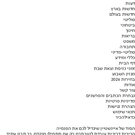
דעות
חדשות בארץ
חדשות בעולם
פוליטי
ביטחוני
חינוך
בריאות
משפט
תחבורה
פוליטי-מדיני
כללי ומידע
דף הבית
זמני כניסת וצאת שבת
מגזין השבוע
בחירות 2026
אודות
צור קשר
נבחרת הכתבים והפרשנים
מדיניות פרטיות
הצהרת נגישות
תנאי שימוש
כדאי
להכיר
הסוד של איינשטיין שיגדיל לכם את הפנסיה
הריבית דריבית עובדת לטובתכם רק אם תתחילו מוקדם. כך תבנו עתיד