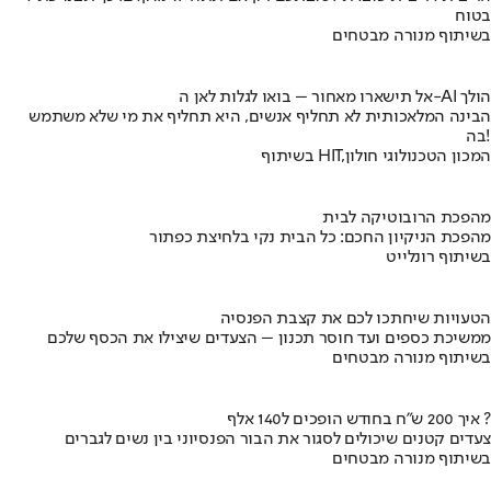
בטוח
בשיתוף מנורה מבטחים
אל תישארו מאחור – בואו לגלות לאן ה-AI הולך
הבינה המלאכותית לא תחליף אנשים, היא תחליף את מי שלא משתמש
בה!
בשיתוף HIT,המכון הטכנולוגי חולון
מהפכת הרובוטיקה לבית
מהפכת הניקיון החכם: כל הבית נקי בלחיצת כפתור
בשיתוף רונלייט
הטעויות שיחתכו לכם את קצבת הפנסיה
ממשיכת כספים ועד חוסר תכנון – הצעדים שיצילו את הכסף שלכם
בשיתוף מנורה מבטחים
איך 200 ש"ח בחודש הופכים ל140 אלף ?
צעדים קטנים שיכולים לסגור את הבור הפנסיוני בין נשים לגברים
בשיתוף מנורה מבטחים