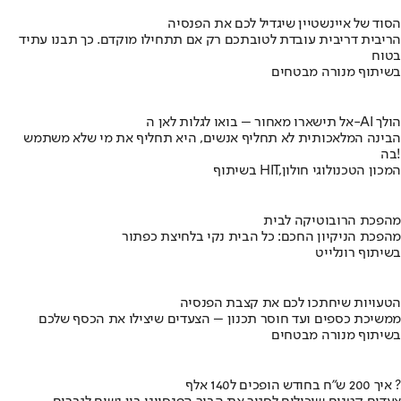
הסוד של איינשטיין שיגדיל לכם את הפנסיה
הריבית דריבית עובדת לטובתכם רק אם תתחילו מוקדם. כך תבנו עתיד
בטוח
בשיתוף מנורה מבטחים
אל תישארו מאחור – בואו לגלות לאן ה-AI הולך
הבינה המלאכותית לא תחליף אנשים, היא תחליף את מי שלא משתמש
בה!
בשיתוף HIT,המכון הטכנולוגי חולון
מהפכת הרובוטיקה לבית
מהפכת הניקיון החכם: כל הבית נקי בלחיצת כפתור
בשיתוף רונלייט
הטעויות שיחתכו לכם את קצבת הפנסיה
ממשיכת כספים ועד חוסר תכנון – הצעדים שיצילו את הכסף שלכם
בשיתוף מנורה מבטחים
איך 200 ש"ח בחודש הופכים ל140 אלף ?