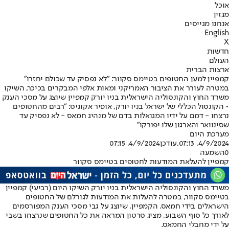
אוכל
מגזין
אנחנו מגייסים
English
X
חדשות
העולם
ארצות הברית
קמפיין למען החטופים בטיימס סקוור: "לא נפסיק עד שכולם יחזרו"
במטרה לעורר את הציבור האמריקני ומאות אלפי המבקרים בכיכר, השיקו
משרד החוץ והקונסוליה הישראלית בניו יורק קמפיין שיוצג על מסכי הענק
• הקונסול הכללי של ישראל בניו יורק, אופיר אקוניס: "רבים מהחטופים
נרצחו - דמם על ידיו המגואלות בדם של מנהיג חמאס - לא נפסיק עד
שסינוואר והארגון שלו יפורקו"
מערכת היום
4/9/2024, 07:13
,עודכן
4/9/2024, 07:15
0
השמעה
קמפיין להעלאת המודעות לחטופים בטיימס סקוור
משרד החוץ והקונסוליה הישראלית בניו יורק השיקו היום (רביעי) קמפיין
בטיימס סקוור, במטרה להעלות את המודעות לגורלם של החטופים
הישראלים בידי חמאס. הקמפיין, שיוצג על גבי מסכי הענק המפורסמים
לאורך כל סוף השבוע, מציג סרטון המראה את כל החטופים שנרצחו בשבי
על ידי מחבלי החמאס.