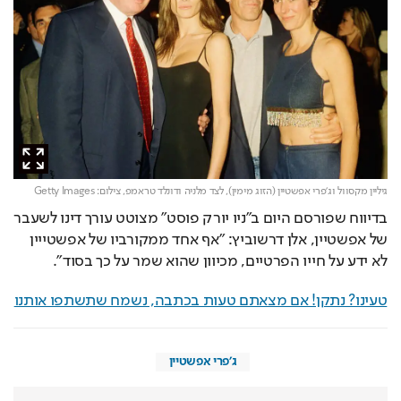
גיליין מקסוול וג'פרי אפשטיין (הזוג מימין), לצד מלניה ודונלד טראמפ,
צילום: Getty Images
בדיווח שפורסם היום ב״ניו יורק פוסט״ מצוטט עורך דינו לשעבר 
של אפשטיין, אלן דרשוביץ: ״אף אחד ממקורביו של אפשטייין 
לא ידע על חייו הפרטיים, מכיוון שהוא שמר על כך בסוד״.
טעינו? נתקן! אם מצאתם טעות בכתבה, נשמח שתשתפו אותנו
ג'פרי אפשטיין