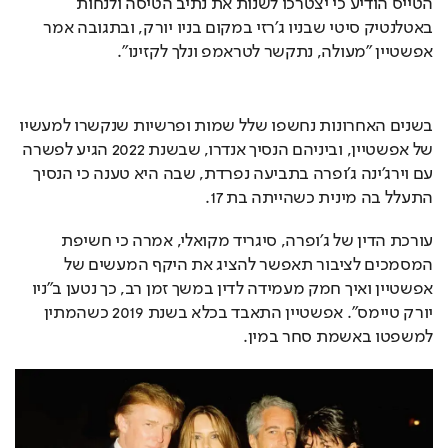
הטייס הודיע כי יצטרכו לשנות את נתיב הטיסה ולנחות 
באטלנטיק סיטי שבניו ג׳רזי במקום בניו יורק, ובתגובה אמר 
אפשטיין ״מעולה, נתקשר לטראמפ ונלך לקזינו״.
בשנים האחרונות נחשפו שלל שמות ופרשיות שנקשרו למעשיו 
של אפשטיין, וביניהם הנסיך אנדרו, שבשנת 2022 הגיע לפשרה 
עם וירג׳ינה ג׳ופרה בתביעה נפרדת, שבה היא טענה כי הנסיך 
התעלל בה מינית כשהייתה בת 17.
עורכת הדין של ג׳ופרה, סיגריד מקואלי, אמרה כי חשיפת 
המסמכים לציבור תאפשר להציג את היקף המעשים של 
אפשטיין ואיך חמק מעמידה לדין במשך זמן רב, כך נטען ב״ניו 
יורק טיימס״. אפשטיין התאבד בכלא בשנת 2019 כשהמתין 
למשפטו באשמת סחר במין.