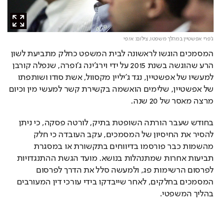
ג'פרי אפשטיין במהלך משפטו,
צילום: אי.פי
המסמכים הוגשו לראשונה לבית המשפט כחלק מתביעת לשון 
הרע שהוגשה בשנת 2015 על ידי וירג׳ינה ג׳ופרה, שנפלה קורבן 
למעשיו של אפשטיין, נגד ג׳יליין מקסוול, אשת סודו ושותפתו 
של אפשטיין, שלימים הואשמה בקשירת קשר למעשי מין וכיום 
מרצה מאסר של 20 שנה.
בחודש שעבר הורתה השופטת בתיק, לורטה פסקה, כי ניתן 
להסיר את החיסיון של המסמכים, עקב העובדה כי חלק 
מהשמות כבר פורסמו בדיווחים בתקשורת או במסגרת 
תביעות אחרות שמתנהלות בנושא. מועד הגשת ההתנגדויות 
לפרסום הרשימות פג, ולמעשה סלל את הדרך לפרסום 
המסמכים בחלקים, לאחר שייבדקו בידי עורכי דין המעורבים 
בהליך המשפטי.