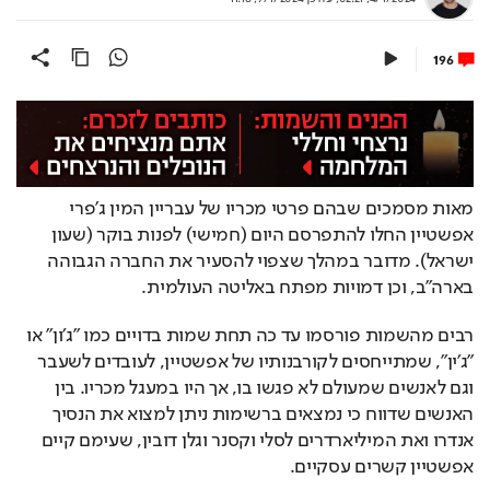
196
מאות מסמכים שבהם פרטי מכריו של עבריין המין ג'פרי 
אפשטיין החלו להתפרסם היום (חמישי) לפנות בוקר (שעון 
ישראל). מדובר במהלך שצפוי להסעיר את החברה הגבוהה 
בארה"ב, וכן דמויות מפתח באליטה העולמית.
רבים מהשמות פורסמו עד כה תחת שמות בדויים כמו ״ג׳ון״ או 
״ג׳ין״, שמתייחסים לקורבנותיו של אפשטיין, לעובדים לשעבר 
וגם לאנשים שמעולם לא פגשו בו, אך היו במעגל מכריו. בין 
האנשים שדווח כי נמצאים ברשימות ניתן למצוא את הנסיך 
אנדרו ואת המיליארדרים לסלי וקסנר וגלן דובין, שעימם קיים 
אפשטיין קשרים עסקיים.