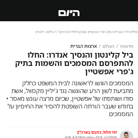
Loaded
:
Unmute
70.04%
יארדר ועבריין המין ג'פרי אפשטיין שם קץ לחייו (ארכיון) // צילום: רויטרס
חדשות
העולם
ארצות הברית
ביל קלינטון והנסיך אנדרו: החלו
להתפרסם המסמכים והשמות בתיק
ג'פרי אפשטיין
המסמכים הוגשו לראשונה לבית המשפט כחלק
מתביעת לשון הרע שהוגשה נגד ג'יליין מקסוול, אשת
סודו ושותפתו של אפשטיין, שכיום מרצה עונש מאסר •
בחודש שעבר הורתה השופטת להסיר את החיסיון על
המסמכים
דור מלול, כתבנו בארה"ב
4/1/2024, 02:21
,
עודכן
9/1/2024, 11:18