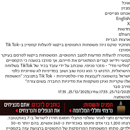
אוכל
מגזין
אנחנו מגייסים
English
X
חדשות
העולם
ארצות הברית
תחקיר פוקס ניוז: משפחות החטופים ביקשו להעלות קמפיין ב-Tik Tok
וסורבו
במטרה להעלות מודעות למצב החטופים, המשפחות ביקשו לפרסם בעיקר
קטעי וידיאו קצרים המתארים את חייהם, אך סורבו בטענה כי הקמפיים
"פוליטי מדי" • מזכר פנימי, שנכתב על ידי עובד בכיר של ‏TikTok בשלוחה
הישראלית, הדגיש כי הוא נוכח שוב ושוב במדיניות לא שוויונית כלפי
ישראל בהשוואה לקבוצות פרו-פלסטיניות • Tik Tok בתגובה: "האשמות
אלו שקריות ואינן משקפות את מדיניות החברה בשום צורה"
מירב סבר
23/12/2023, 17:35
,עודכן
23/12/2023, 17:35
0
השמעה
חודשיים וחצי לאחר שאלפי מחבלי חמאס חדרו לישראל ב-7 באוקטובר,
רצחו 1,200 בני אדם וחטפו באכזריות כ-240 אנשים, בהם יותר מ-30
ילדים, פתחו המשפחות המרוסקות של החטופים ברצועת עזה בקמפיין