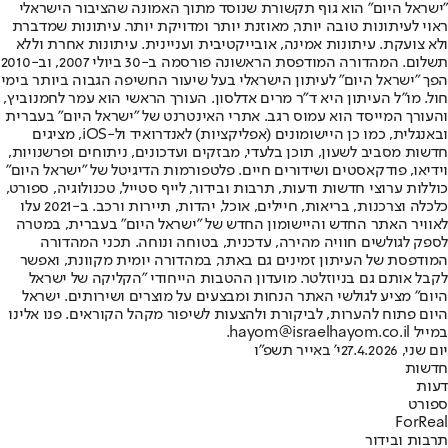
"ישראל היום" הוא גוף תקשורת שנוסד מתוך האמונה שהציבור הישראלי
ראוי לעיתונות טובה יותר, מאוזנת יותר ומדויקת יותר. עיתונות שמדברת
ולא צועקת. עיתונות אמינה, אובייקטיבית ועניינית. עיתונות אחרת וללא
תשלום. המהדורה המודפסת הראשונה פורסמה ב-30 ביולי 2007, וב-2010
הפך "ישראל היום" לעיתון הישראלי בעל שיעור החשיפה הגבוה ביותר בימי
חול. מו"ל העיתון היא ד"ר מרים אדלסון. העורך הראשי הוא עמר לחמנוביץ,
והעורך המייסד הוא עמוס רגב. אתרי האינטרנט של "ישראל היום" בעברית
ובאנגלית, כמו כן היישומונים (אפליקציות) לאנדרואיד ול-iOS, מציגים
חדשות מסביב לשעון, תוכן בלעדי, מבזקים ועדכונים, ניתוחים ופרשנויות,
וידיאו, פודקאסטים ושידורים חיים. פלטפורמות הדיגיטל של "ישראל היום"
כוללות ערוצי חדשות ודעות, תרבות ובידור, לייף סטייל, טכנולוגיה, ספורט,
כלכלה וצרכנות, בריאות, חיילים, אוכל, יהדות, תיירות ורכב. ב-2021 עלו
לאוויר האתר החדש והיישומון החדש של "ישראל היום" בעברית, במטרה
לספק לגולשים חוויה מהירה, עדכנית, בטוחה ונוחה. תכני המהדורה
המודפסת של העיתון זמינים גם באתר, במהדורה יומית מקוונת, ואפשר
לקבל אותם גם בניוזלטר. מועדון ההטבות הייחודי "הקליקה של ישראל
היום" מציע לגולשי האתר הנחות ומבצעים על מוצרים ושירותים. ישראל
היום פתוח להערות, לביקורת ולהצעות לשיפור מקהל הקוראים. פנו אלינו
במייל hayom@israelhayom.co.il.
יום שני, 27.4.2026
י' באייר תשפ"ו
חדשות
דעות
ספורט
ForReal
תרבות ובידור