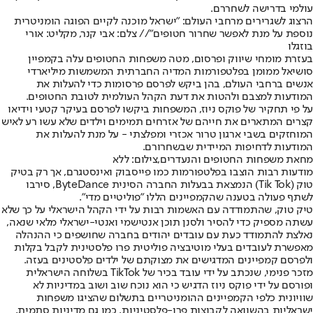
עולמי בדרישה לשחררם.
הרצוג לשגרירים מרחבי העולם: "ישראל מוכנה לקיים הפוגה הומניטרית
נוספת על מנת לאפשר שחרור חטופים"// צלם: אבי קנר, מקליט: אורי
בוזגלו
בעזרת מומחי שיווק ופרסום, מטה משפחות החטופים עלה בקמפיין
סושיאל ממומן בפלטפורמות המדיה החברתית המשמשות מיליארדי
אנשים ברחבי העולם, בהן ביקש לפרסם פרסומות כדי להעלות את
המודעות למצבם ולהטות את דעת הקהל העולמית לטובת החטופים.
על פי תחקיר של פוקס ניוז, המשפחות ביקשו לפרסם בעיקר קטעי וידיאו
קצרים המתארים את חייהם של אזרחים תמימים וילדים שלא עשו רע לאיש
המוחזקים בשבי ארגון טרור אכזרי ומפלצתי - על מנת להעלות את
המודעות לדחיפות המיידית שבשחרורם.
מחאת משפחות החטופים והנעדרים,צילום: ללא
מודעות רבות הוצבו בפלטפורמות כמו פייסבוק ואינסטגרם, אך רק בטיק
טוק (Tik Tok) הנמצאת בבעלות החברה הסינית ByteDance, סירבו
לשתף פעולה בטענה שהקמפיינים הללו "פוליטיים מדי".
טיק טוק, שהתמודדה עם האשמות רבות על ידי הקהל הישראלי על כך שלא
עשתה מספיק כדי להסיר ולסנן תוכן אנטישמי ואנטי-ישראלי מלאי שנאה,
נאלצת להתמודד כעת עם עובדים יהודים בחברה שחושפים כי ההנהלה
מאפשרת לעובדים בעלי מוטיבציה פוליטית פרו פלסטינית לקבל בקלות
ולפרסם קמפיינים המדגישים את מצוקתם של ילדים פלסטינים בעזה.
מזכר פנימי, שנכתב על ידי עובד בכיר של ‏TikTok בשלוחה הישראלית
ופורסם על ידי פוקס ניוז הדגיש כי הוא נוכח שוב ושוב במדיניות לא
שוויונית כלפי הקמפיינים ההומניטריים בתשלום שהציגו משפחות
ישראליות בהשוואה לקבוצות פרו-פלסטיניות, כמו גם מדיניות סתמית,