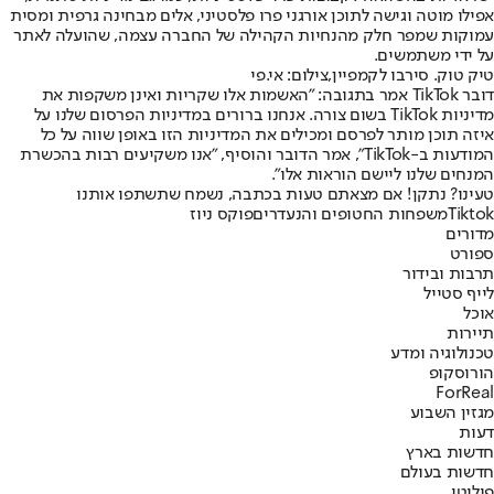
אפילו מוטה וגישה לתוכן אורגני פרו פלסטיני, אלים מבחינה גרפית ומסית
עמוקות שמפר חלק מהנחיות הקהילה של החברה עצמה, שהועלה לאתר
על ידי משתמשים.
טיק טוק. סירבו לקמפיין,צילום: אי.פי
דובר TikTok אמר בתגובה: "האשמות אלו שקריות ואינן משקפות את
מדיניות TikTok בשום צורה. אנחנו ברורים במדיניות הפרסום שלנו על
איזה תוכן מותר לפרסם ומכילים את המדיניות הזו באופן שווה על כל
המודעות ב-TikTok",‏ אמר הדובר והוסיף, "אנו משקיעים רבות בהכשרת
המנחים שלנו ליישם הוראות אלו".
טעינו? נתקן! אם מצאתם טעות בכתבה, נשמח שתשתפו אותנו
Tiktok
משפחות החטופים והנעדרים
פוקס ניוז
מדורים
ספורט
תרבות ובידור
לייף סטייל
אוכל
תיירות
טכנולוגיה ומדע
הורוסקופ
ForReal
מגזין השבוע
דעות
חדשות בארץ
חדשות בעולם
פוליטי