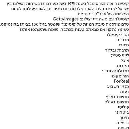
קיסינג׳ר זכה בפרס נובל בשנת 1973 בשל מעורבותו בשיחות השלום בין
ישראל למדינות ערב לאחר מלחמת יום כיפור וכן לאור פעילותו לסיום
המלחמה של ארה״ב בוייטנאם.
קיסינג'ר עם משה דיין,צילום: GettyImages
טרם פורסמה סיבת המוות של קיסינג׳ר שנפטר בגיל 100 בביתו בקונטיקט.
טעינו? נתקן! אם מצאתם טעות בכתבה, נשמח שתשתפו אותנו
הנרי קיסינג'ר
מדורים
ספורט
תרבות ובידור
לייף סטייל
אוכל
תיירות
טכנולוגיה ומדע
הורוסקופ
ForReal
מגזין השבוע
דעות
חדשות בארץ
חדשות בעולם
פוליטי
ביטחוני
חינוך
בריאות
משפט