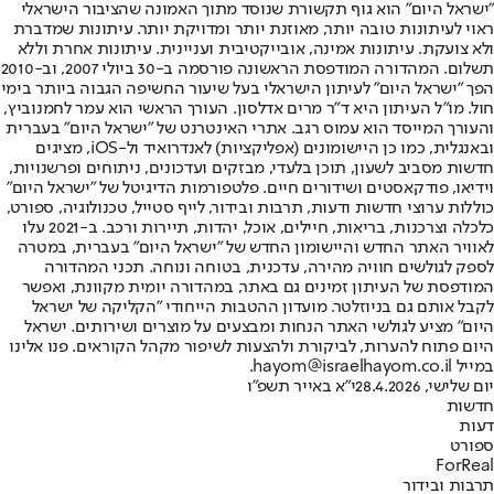
"ישראל היום" הוא גוף תקשורת שנוסד מתוך האמונה שהציבור הישראלי
ראוי לעיתונות טובה יותר, מאוזנת יותר ומדויקת יותר. עיתונות שמדברת
ולא צועקת. עיתונות אמינה, אובייקטיבית ועניינית. עיתונות אחרת וללא
תשלום. המהדורה המודפסת הראשונה פורסמה ב-30 ביולי 2007, וב-2010
הפך "ישראל היום" לעיתון הישראלי בעל שיעור החשיפה הגבוה ביותר בימי
חול. מו"ל העיתון היא ד"ר מרים אדלסון. העורך הראשי הוא עמר לחמנוביץ,
והעורך המייסד הוא עמוס רגב. אתרי האינטרנט של "ישראל היום" בעברית
ובאנגלית, כמו כן היישומונים (אפליקציות) לאנדרואיד ול-iOS, מציגים
חדשות מסביב לשעון, תוכן בלעדי, מבזקים ועדכונים, ניתוחים ופרשנויות,
וידיאו, פודקאסטים ושידורים חיים. פלטפורמות הדיגיטל של "ישראל היום"
כוללות ערוצי חדשות ודעות, תרבות ובידור, לייף סטייל, טכנולוגיה, ספורט,
כלכלה וצרכנות, בריאות, חיילים, אוכל, יהדות, תיירות ורכב. ב-2021 עלו
לאוויר האתר החדש והיישומון החדש של "ישראל היום" בעברית, במטרה
לספק לגולשים חוויה מהירה, עדכנית, בטוחה ונוחה. תכני המהדורה
המודפסת של העיתון זמינים גם באתר, במהדורה יומית מקוונת, ואפשר
לקבל אותם גם בניוזלטר. מועדון ההטבות הייחודי "הקליקה של ישראל
היום" מציע לגולשי האתר הנחות ומבצעים על מוצרים ושירותים. ישראל
היום פתוח להערות, לביקורת ולהצעות לשיפור מקהל הקוראים. פנו אלינו
במייל hayom@israelhayom.co.il.
יום שלישי, 28.4.2026
י"א באייר תשפ"ו
חדשות
דעות
ספורט
ForReal
תרבות ובידור