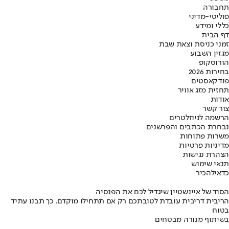
תחבורה
פוליטי-מדיני
כללי ומידע
דף הבית
זמני כניסת וצאת שבת
מגזין השבוע
הורוסקופ
בחירות 2026
פודקאסטים
תחזית מזג אוויר
אודות
צור קשר
הרשמה לניוזלטרים
נבחרת הכתבים והפרשנים
משרות פתוחות
מדיניות פרטיות
הצהרת נגישות
תנאי שימוש
כדאי
להכיר
הסוד של איינשטיין שיגדיל לכם את הפנסיה
הריבית דריבית עובדת לטובתכם רק אם תתחילו מוקדם. כך תבנו עתיד
בטוח
בשיתוף מנורה מבטחים