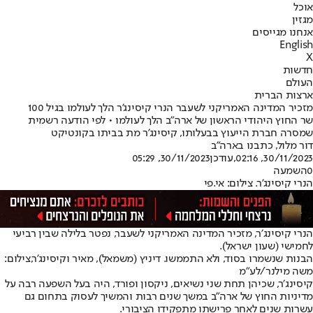
אוכל
מגזין
אנחנו מגייסים
English
X
חדשות
העולם
ארצות הברית
מזכיר המדינה האמריקני לשעבר הנרי קיסינג'ר הלך לעולמו בגיל 100
שר החוץ היהודי הראשון של ארה"ב הלך לעולמו • לפי הודעה רשמית
שמסרה חברת הייעוץ בבעלותו, קיסינג'ר מת בביתו בקונטיקט
דור מלול, כתבנו בארה"ב
30/11/2023, 02:16
,עודכן
30/11/2023, 05:29
0
השמעה
הנרי קיסינג'ר. צילום: אי.פי
הנרי קיסינג׳ר, מזכיר המדינה האמריקני לשעבר, נפטר בלילה שבין רביעי
לחמישי (שעון ישראל).
הבנות שנשמרו בסוד, ולא התממשו. דיניץ (משמאל), מאיר וקיסינג'ר,צילום:
משה מילנר/לע"מ
קיסינג׳ר, שכיהן תחת שני נשיאים, ניקסון ופורד, היה בעל השפעה רבה על
מדיניות החוץ של ארה״ב במשך שנים רבות והמשיך לעסוק בתחום גם
עשרות שנים לאחר פרישתו מתפקידו הציבורי.