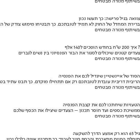
בשיתוף מנורה מבטחים
צוואה בגיל פרישה: כך תעשו נכון
ברירת המחדל של החוק לא תמיד לטובתכם. כך תבטיחו מימוש צודק של הצ
בשיתוף מנורה מבטחים
איך 200 ש"ח בחודש הופכים ל140 אלף ?
צעדים קטנים שיכולים לסגור את הבור הפנסיוני בין נשים לגברים
בשיתוף מנורה מבטחים
הסוד של איינשטיין שיגדיל לכם את הפנסיה
הריבית דריבית עובדת לטובתכם רק אם תתחילו מוקדם. כך תבנו עתיד בט
בשיתוף מנורה מבטחים
הטעויות שיחתכו לכם את קצבת הפנסיה
ממשיכת כספים ועד חוסר תכנון – הצעדים שיצילו את הכסף שלכם
בשיתוף מנורה מבטחים
גיל 65 הוא רק אמצע הדרך להשקעה
תוחלת החיים מתארכת והכסף חייב לעבוד: כך תתכננו אופק כלכלי נכון