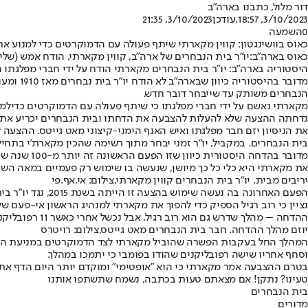
דור מלול, כתבנו בארה"ב
3/10/2023, 18:57
,עודכן
3/10/2023, 21:35
0
השמעה
כאוס בוושינגטון: קווין מקארתי שיתף פעולה עם הדמוקרטים כדי למנוע 
כאוס בארה"ב:
יו"ר בית הנבחרים של ארה"ב, קווין מקארתי, הודח אמש (
היסטוריה בארה"ב: יו"ר בית הנבחרים מקארתי הודח על ידי חברי מפלגתו 
מדובר ב
הנבחרים משותק עד שייבחר דובר חדש.
מקארתי נאשם על ידי חברי מפלגתו כי שיתף פעולה עם הדמוקרטים כדי
למ
נדחתה ההצעה שלא להעלות להצבעה את הדחתו ובית הנבחרים יכריע את ע
בית הנבחרים. במקביל, יו"ר זמני יבחר מתוך רשימה שהכין מקארת'י בתחיל
את מקארתי היא כלי כל כך מיושן, שנעשה בו שימוש רק פעמיים במאה השני
יריבים מבית. יו"ר בית הנבחרים קווין מקארתי,צילום: אי.אף.פי
הפעם האחרונה בה נעשה שימוש בהצעה זו הייתה בשנת 2015, נגד יו"ר בית הנבחרים דאז, ג'ון ביינר. ההצעה נכשלה, אך יצרה לחץ רב וביינר התפטר.
נציין כי רוב רגיל הספיק כדי להפוך את מקארתי למנהיג הראשון אי-פעם 
ההדחה – מהלך שדרש גם הוא רוב רגיל, אבל נכשל אחרי כאשר 11 רפובליקנים הצביעו נגדו, וכך גם כל הדמוקרטים. מיד אחר כך נפתח שלב דיונים שיארך כשעה, ובסיומו תיערך ההצבעה על ההדחה.
יוזם מהלך ההדחה. חבר בית הנבחרים מאט גייטס,צילום: רויטרס
המהלך החל בעקבות הפשרה שהוביל מקארתי לצד הדמוקרטים במניעת השב
וסחף אחריו שישה רפובליקנים שהודו בפומבי כי יתמכו במהלך.
בטרם ההצבעה אמר מקארתי כי הוא ״אופטימי״ ומוקדם יותר היום הדף את
טעינו? נתקן! אם מצאתם טעות בכתבה, נשמח שתשתפו אותנו
בית הנבחרים
מדורים