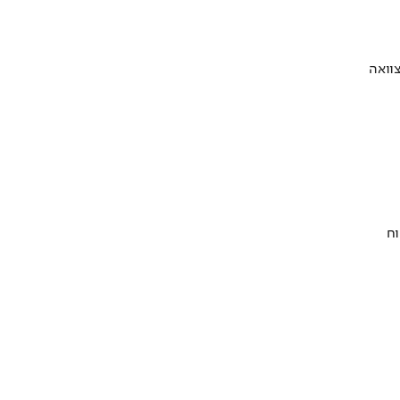
וואה
וח