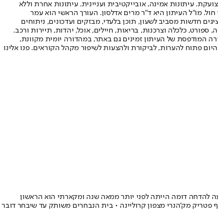
ועקת. עיתונות אמינה, אובייקטיבית ועניינית. עיתונות אחרת וללא
עור החשיפה הגבוה ביותר בימי חול. מו"ל העיתון היא ד"ר מרים אדלסון. העורך הראשי הוא עמר
 והעורך המייסד הוא עמוס רגב. אתרי האינטרנט של "ישראל היום" בעברית ובאנגלית, כמו כן היישומונים (אפליקציות) לאנדרואיד ול-iOS, מציגים חדשות מסביב לשעון, תוכן בלעדי, מבזקים ועדכונים, ניתוחים
, ספורט, כלכלה וצרכנות, בריאות, חיילים, אוכל, יהדות, תיירות ורכב.
דורה המודפסת של העיתון זמינים גם באתר, במהדורה יומית מקוונת,
היום פתוח להערות, לביקורת ולהצעות לשיפור מקהל הקוראים. פנו אלינו
 להדחה דומה הייתה לפני יותר ממאה שנה ומקארתי הוא הראשון
ריק מק'הנרי מצפון קרוליינה • בית הנבחרים משותק עד שיבחר דובר