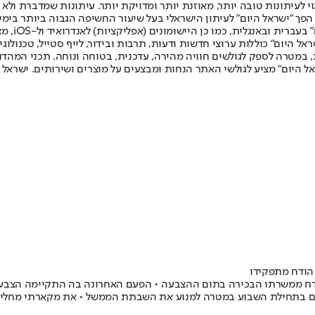
לעיתונות טובה יותר, מאוזנת יותר ומדויקת יותר. עיתונות שמדברת ולא צ
שלום. המהדורה המודפסת הראשונה פורסמה ב-30 ביולי 2007, וב-2010 הפך "ישראל היום" לעיתון הישראלי בעל שי
לחמנוביץ,
ל היום" כוללות ערוצי חדשות ודעות, תרבות ובידור, לייף סטייל, טכנולוגיה
ברית, במטרה לספק לגולשים חוויה מהירה, עדכנית, בטוחה ונוחה. תכני המה
ל היום" מציע לגולשי האתר הנחות ומבצעים על מוצרים ושירותים. ישראל 
הודח מתפקידו
הודח ממשרתו הבכירה בתום ההצבעה • הפעם האחרונה בה התקיימה הצבעה
 בתחילת השבוע במטרה למנוע את השבתת הממשל • את מקארתי מחליף פט