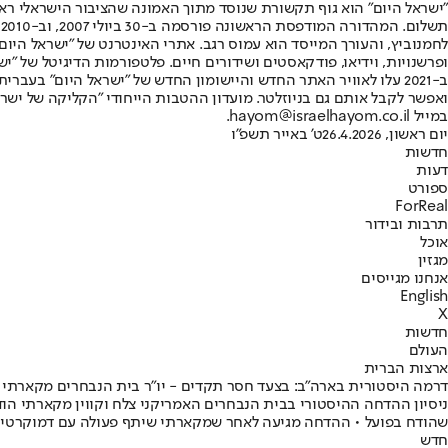
"ישראל היום" הוא גוף תקשורת שנוסד מתוך האמונה שהציבור הישראלי ראוי 
ת
ופרשנויות, וידיאו, פודקאסטים ושידורים חיים. פלטפורמות הדיגיטל של "ישרא
ב-2021 עלו לאוויר האתר החדש והיישומון החדש של "ישראל היום" בע
ואפשר לקבל אותם גם בניוזלטר. מועדון ההטבות הייחודי "הקליקה של ישרא
במייל hayom@israelhayom.co.il.
יום ראשון, 26.4.2026
ט' באייר תשפ"ו
חדשות
דעות
ספורט
ForReal
תרבות ובידור
אוכל
מגזין
אנחנו מגייסים
English
X
חדשות
העולם
ארצות הברית
דרמה היסטורית בארה"ב: בצעד חסר תקדים - יו"ר בית הנבחרים מקארתי 
ניסיון ההדחה ההיסטורי בבית הנבחרים האמריקני צלח וקווין מקארתי 
שהודח בפועל • ההדחה מגיעה לאחר שמקארתי שיתף פעולה עם דמוקרטים
חדש