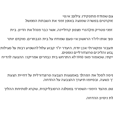
 שמודח מתפקידו. צילום: אי.פי
הדמוקרטים בפשרה שמנעה באופן זמני את השבתת הממשל.
תפקידו של מקארתי ימלא באופן זמני פטריק מק'הנרי מצפון קרוליינה, אשר כבר מנהל את הדיון. בית
וך אותו ליו"ר הראשון אי-פעם שמודח על בית הנבחרים. מוקדם יותר
ייטס. ההצעה לדחות את ההצבעה נפלה ברוב של 218 מול 208. במידה וההצעה של גייטס תעבור ומקארת'י אכן יודח, היעדר יו״ר קבוע עלול להשפיע רבות על פעילות
וע והליכים פרוצדורליים נוספים.
מדובר בהדחה היסטורית כיוון שזו הפעם הראשונה זה יותר מ-100 שנה שבה חבר בבית הנבחרים כופה הצבעה על הדחת היו"ר באמצעות הכלי החקיקתי, שכאמור מאז 1910 לא התרחש בית נבחרים אמריקני. ההצעה להדיח
, ניסה לסכל את המהלך באמצעות הצבעה פרוצדורלית על דחיית הצעת
, מהצד הימני-השמרני במפלגה הרפובליקנית, שקרא לפתיחת ההליך
ת ניסיון ההדחה.