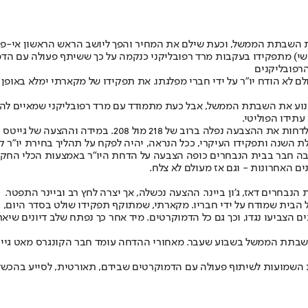
את השבתת הממשל, וכעת שילם את המחיר והפך ליושב הראש הראשון אי-פעם
שלישי) מתפקידו בעקבות מרד רפובליקני כנקמה על כך ששיתף פעולה עם 
הרפובליקנים
היסטוריה כיוון שבארה"ב לא הודח יו"ר בית נבחרים מאז 1910 ומעולם לא הודח יו"ר על ידי חברי מפלגתו. את 
נוע את השבתת הממשל
, אבל כעת מתמודד עם מרד רפובליקני שמאיים להפ
תידו הפוליטי.
את הניסיון יזם חבר מפלגתו ואיש האגף הימני-קיצוני מאט ג
ת השנה ותפקידו העיקרי, ככל הנראה, יהיה לפקח על תהליך בחירת יו״ר קב
ם האחרונות - וגם אז מעולם לא צלח.
של הבית שמודח על ידי חבריו. מקארתי, שמתוקף תפקידו שולט בסדר היום
תת הממשל בשבוע שעבר. מאחורי ההדחה עומד חבר הקונגרס מאט גייטס
 השמועות לשיתוף פעולה עם הדמוקרטים שבידם, תאורטית, לסייע בהכשל