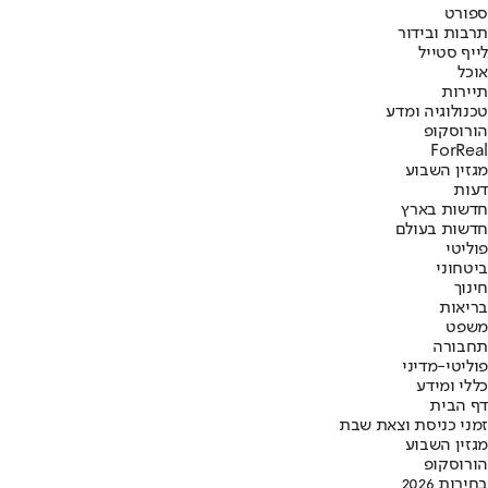
ספורט
תרבות ובידור
לייף סטייל
אוכל
תיירות
טכנולוגיה ומדע
הורוסקופ
ForReal
מגזין השבוע
דעות
חדשות בארץ
חדשות בעולם
פוליטי
ביטחוני
חינוך
בריאות
משפט
תחבורה
פוליטי-מדיני
כללי ומידע
דף הבית
זמני כניסת וצאת שבת
מגזין השבוע
הורוסקופ
בחירות 2026