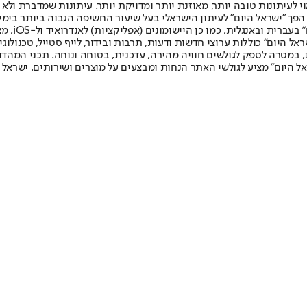
לעיתונות טובה יותר, מאוזנת יותר ומדויקת יותר. עיתונות שמדברת ולא צ
שלום. המהדורה המודפסת הראשונה פורסמה ב-30 ביולי 2007, וב-2010 הפך "ישראל היום" לעיתון הישראלי בעל שי
לחמנוביץ,
ל היום" כוללות ערוצי חדשות ודעות, תרבות ובידור, לייף סטייל, טכנולוגיה
ברית, במטרה לספק לגולשים חוויה מהירה, עדכנית, בטוחה ונוחה. תכני המה
ל היום" מציע לגולשי האתר הנחות ומבצעים על מוצרים ושירותים. ישראל 