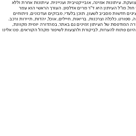
ועקת. עיתונות אמינה, אובייקטיבית ועניינית. עיתונות אחרת וללא
עור החשיפה הגבוה ביותר בימי חול. מו"ל העיתון היא ד"ר מרים אדלסון. העורך הראשי הוא עמר
 והעורך המייסד הוא עמוס רגב. אתרי האינטרנט של "ישראל היום" בעברית ובאנגלית, כמו כן היישומונים (אפליקציות) לאנדרואיד ול-iOS, מציגים חדשות מסביב לשעון, תוכן בלעדי, מבזקים ועדכונים, ניתוחים
, ספורט, כלכלה וצרכנות, בריאות, חיילים, אוכל, יהדות, תיירות ורכב.
דורה המודפסת של העיתון זמינים גם באתר, במהדורה יומית מקוונת,
היום פתוח להערות, לביקורת ולהצעות לשיפור מקהל הקוראים. פנו אלינו