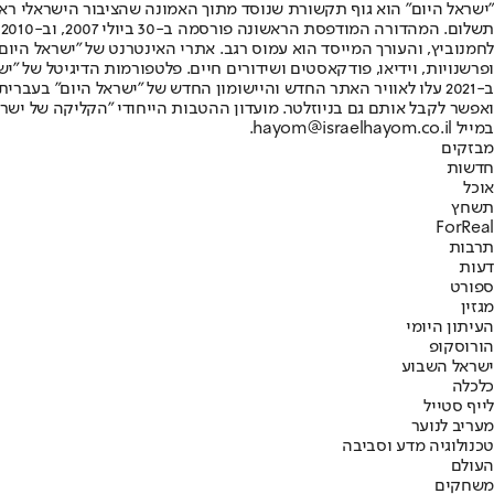
"ישראל היום" הוא גוף תקשורת שנוסד מתוך האמונה שהציבור הישראלי ראוי 
ת
ופרשנויות, וידיאו, פודקאסטים ושידורים חיים. פלטפורמות הדיגיטל של "ישרא
ב-2021 עלו לאוויר האתר החדש והיישומון החדש של "ישראל היום" בע
ואפשר לקבל אותם גם בניוזלטר. מועדון ההטבות הייחודי "הקליקה של ישרא
במייל hayom@israelhayom.co.il.
מבזקים
חדשות
אוכל
תשחץ
ForReal
תרבות
דעות
ספורט
מגזין
העיתון היומי
הורוסקופ
ישראל השבוע
כלכלה
לייף סטייל
מעריב לנוער
טכנולוגיה מדע וסביבה
העולם
משחקים