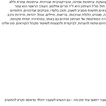
ועקת. עיתונות אמינה, אובייקטיבית ועניינית. עיתונות אחרת וללא
עור החשיפה הגבוה ביותר בימי חול. מו"ל העיתון היא ד"ר מרים אדלסון. העורך הראשי הוא עמר
 והעורך המייסד הוא עמוס רגב. אתרי האינטרנט של "ישראל היום" בעברית ובאנגלית, כמו כן היישומונים (אפליקציות) לאנדרואיד ול-iOS, מציגים חדשות מסביב לשעון, תוכן בלעדי, מבזקים ועדכונים, ניתוחים
, ספורט, כלכלה וצרכנות, בריאות, חיילים, אוכל, יהדות, תיירות ורכב.
דורה המודפסת של העיתון זמינים גם באתר, במהדורה יומית מקוונת,
היום פתוח להערות, לביקורת ולהצעות לשיפור מקהל הקוראים. פנו אלינו
בר יימשך עוד זמן מה • גם הנשיא לשעבר דונלד טראמפ נקרא להתערב