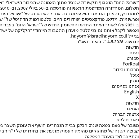
"ישראל היום" הוא גוף תקשורת שנוסד מתוך האמונה שהציבור הישראלי ראוי 
ת
ופרשנויות, וידיאו, פודקאסטים ושידורים חיים. פלטפורמות הדיגיטל של "ישרא
ב-2021 עלו לאוויר האתר החדש והיישומון החדש של "ישראל היום" בע
ואפשר לקבל אותם גם בניוזלטר. מועדון ההטבות הייחודי "הקליקה של ישרא
במייל hayom@israelhayom.co.il.
יום שני, 4.5.2026
י"ז באייר תשפ"ו
חדשות
דעות
ספורט
ForReal
תרבות ובידור
אוכל
מגזין
אנחנו מגייסים
English
X
חדשות
העולם
ארצות הברית
כאוס פוליטי
משבר של פעם במאה שנה: הבלגן בבית הנבחרים חושף את עומק השבר במ
קבוצה קטנה של מחוקקים מהימין העמוק מונעת את בחירותו של יו"ר הבי
והתייצב לצד מועמד המפלגה