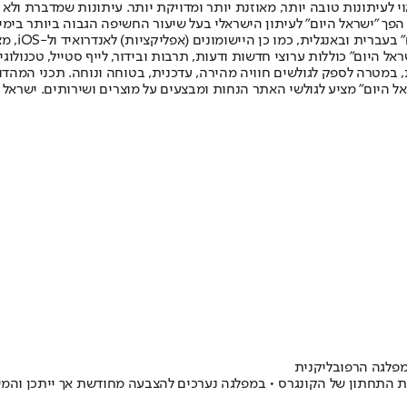
לעיתונות טובה יותר, מאוזנת יותר ומדויקת יותר. עיתונות שמדברת ולא צ
שלום. המהדורה המודפסת הראשונה פורסמה ב-30 ביולי 2007, וב-2010 הפך "ישראל היום" לעיתון הישראלי בעל שי
לחמנוביץ,
ל היום" כוללות ערוצי חדשות ודעות, תרבות ובידור, לייף סטייל, טכנולוגיה
ברית, במטרה לספק לגולשים חוויה מהירה, עדכנית, בטוחה ונוחה. תכני המה
ל היום" מציע לגולשי האתר הנחות ומבצעים על מוצרים ושירותים. ישראל 
פלגה הרפובליקנית
ת התחתון של הקונגרס • במפלגה נערכים להצבעה מחודשת אך ייתכן והמש