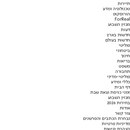
תיירות
טכנולוגיה ומדע
הורוסקופ
ForReal
מגזין השבוע
דעות
חדשות בארץ
חדשות בעולם
פוליטי
ביטחוני
חינוך
בריאות
משפט
תחבורה
פוליטי-מדיני
כללי ומידע
דף הבית
זמני כניסת וצאת שבת
מגזין השבוע
בחירות 2026
אודות
צור קשר
נבחרת הכתבים והפרשנים
מדיניות פרטיות
הצהרת נגישות