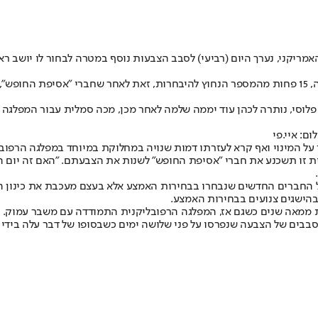
מריקני, נערך היום (רביעי) לסבב הצבעות נוסף במטרה לבחור לו יושב 
קווין מקארתי, המועמד הרפובליקני, זכה ל-203 קולות באחד מסבבי הצבעה, 15 פחות מהמספר הנחוץ להיבח
 פלוסי, נותרה לכהן עוד יממה שלמה לאחר מכן, מכה סמלית עבור המפלג
ם: איי.פי
 על המינוי ואף קרא לעזרתו דמות שנויה במחלוקת במיוחד במפלגה הרפו
ית זו תשכנע את חברי "אסיפת החופש" לשנות את הצבעתם. "האם זה יום 
רים החדשים שנבחרו בבחירות האמצע אלא בעצם מעכבת את כינון הרוב 
הישגים צנועים בבחירות האמצע.
ממאה שנים כשגם אז, המפלגה הרפובליקנית התמודדה עם משבר עמוק. ה