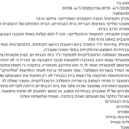
נטע בר
4/1/2023, 07:15
,עודכן
4/1/2023, 09:58
0
השמעה
בניין הקפיטול, מבנה הקונגרס האמריקני, צילום: אי.פי
משבר פוליטי בארצות הברית: בית הנבחרים, הבית התחתון של הקונגרס הא
מנהיג הרוב בבית.
והצביע באופן גורף נגדו.
תהליך בחירות יו"ר התארך ביום ויושבת הראש הקודמת, הדמוקרטית ננסי
בבחירות האמצע שהתקיימו בסוף השנה שעברה.
מועמד המפלגה הרפובליקנית לתפקיד יו"ר בית הנבחרים, קווין מקארתי,צילו
מקארתי עצמו הגיב באכזבה לתוצאות סבבי ההצבעה אך הכריז כי לא יוותר
טראמפ למקארתי ואמר לו כי הוא מתייצב מאחוריו, בתקווה כי חסות פומב
אי הסדר בשורות המפלגה", אמר מקארתי בראיו לאתר החדשות "פוליטיקו".
ההתכתשות חהקשה על רצפת בית הנבחרי לא רק מונעת את השבעתם של החב
המשבר ה פנימי העמוק בו שרויה המפלגה הרפובליקנית, משבר שעלה לה ב
הפעם האחרונה שמשבר שכזה פקד את בית הנבחרים הייתה לפני לא פחות 
מדהים של 77 מושבים בבחירות אמצע. אז נמשך המאבק לא פחות מתשעה סבבים של הצבעה שנפרסו על פני שלושה ימים כשבסופו של דבר עלה בידי אחד ממועמדי המפלגה להשיג את הרוב הנדרש.
טעינו? נתקן! אם מצאתם טעות בכתבה, נשמח שתשתפו אותנו
בית הנבחרים
מדורים
ספורט
תרבות ובידור
לייף סטייל
אוכל