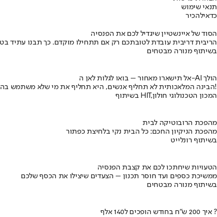
תנאי שימוש
כדאי
להכיר
הסוד של איינשטיין שיגדיל לכם את הפנסיה
הריבית דריבית עובדת לטובתכם רק אם תתחילו מוקדם. כך תבנו עתיד בט
בשיתוף מנורה מבטחים
אל תישארו מאחור – בואו לגלות לאן ה-AI הולך
הבינה המלאכותית לא תחליף אנשים, היא תחליף את מי שלא משתמש בה!
בשיתוף HIT,המכון הטכנולוגי חולון
מהפכת הרובוטיקה לבית
מהפכת הניקיון החכם: כל הבית נקי בלחיצת כפתור
בשיתוף רונלייט
הטעויות שיחתכו לכם את קצבת הפנסיה
ממשיכת כספים ועד חוסר תכנון – הצעדים שיצילו את הכסף שלכם
בשיתוף מנורה מבטחים
איך 200 ש"ח בחודש הופכים ל140 אלף ?