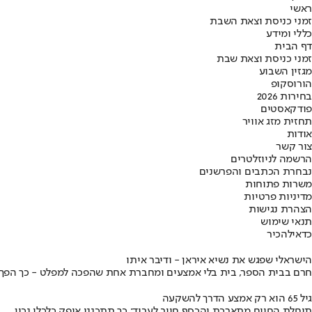
ראשי
זמני כניסת וצאת השבת
כללי ומידע
דף הבית
זמני כניסת וצאת שבת
מגזין השבוע
הורוסקופ
בחירות 2026
פודקאסטים
תחזית מזג אוויר
אודות
צור קשר
הרשמה לניוזלטרים
נבחרת הכתבים והפרשנים
משרות פתוחות
מדיניות פרטיות
הצהרת נגישות
תנאי שימוש
כדאי
להכיר
הישראלי שפגש את נשיא איראן - ודיבר איתו
חרם בבית הספר, בית בלי אמצעים ומחברת אחת שהפכה למפלט - כך הפך יני
גיל 65 הוא רק אמצע הדרך להשקעה
תוחלת החיים מתארכת והכסף חייב לעבוד: כך תתכננו אופק כלכלי נכון