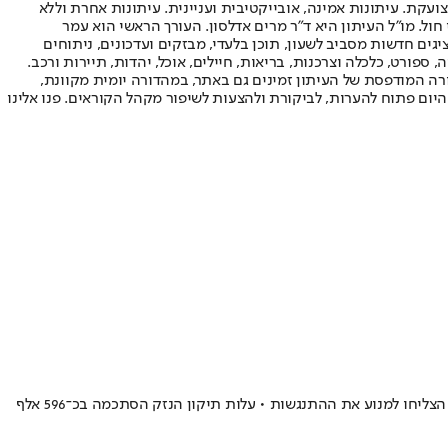
ועקת. עיתונות אמינה, אובייקטיבית ועניינית. עיתונות אחרת וללא
עור החשיפה הגבוה ביותר בימי חול. מו"ל העיתון היא ד"ר מרים אדלסון. העורך הראשי הוא עמר
 והעורך המייסד הוא עמוס רגב. אתרי האינטרנט של "ישראל היום" בעברית ובאנגלית, כמו כן היישומונים (אפליקציות) לאנדרואיד ול-iOS, מציגים חדשות מסביב לשעון, תוכן בלעדי, מבזקים ועדכונים, ניתוחים
, ספורט, כלכלה וצרכנות, בריאות, חיילים, אוכל, יהדות, תיירות ורכב.
דורה המודפסת של העיתון זמינים גם באתר, במהדורה יומית מקוונת,
היום פתוח להערות, לביקורת ולהצעות לשיפור מקהל הקוראים. פנו אלינו
סרן בחיל האוויר הדרום קוריאני ביקש לחגוג את טיסתו האחרונה ביחידה באמצעות סלפי • המוביל ניסה לצלול במהירות כדי להתרחק, אך השניים לא הצליחו למנוע את ההתנגשות • עלות תיקון הנזק הסתכמה בכ־596 אלף