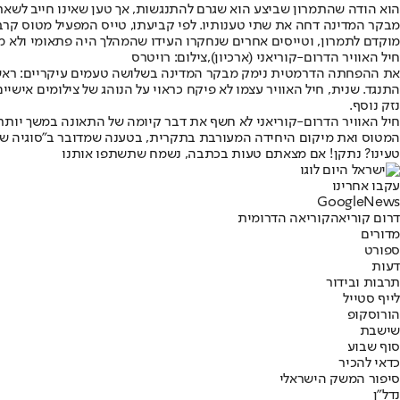
הוא הודה שהתמרון שביצע הוא שגרם להתנגשות, אך טען שאינו חייב לשאת
מבקר המדינה דחה את שתי טענותיו. לפי קביעתו, טייס המפעיל מטוס קרב
מוקדם לתמרון, וטייסים אחרים שנחקרו העידו שהמהלך היה פתאומי ולא מתואם. עם זאת, ב
חיל האוויר הדרום-קוריאני (ארכיון),צילום: רויטרס
את ההפחתה הדרמטית נימק מבקר המדינה בשלושה טעמים עיקריים: ראשית, 
התנגד. שנית, חיל האוויר עצמו לא פיקח כראוי על הנוהג של צילומים איש
נזק נוסף.
חיל האוויר הדרום-קוריאני לא חשף את דבר קיומה של התאונה במשך יותר
המטוס ואת מיקום היחידה המעורבת בתקרית, בטענה שמדובר ב״סוגיה של 
טעינו? נתקן! אם מצאתם טעות בכתבה, נשמח שתשתפו אותנו
עקבו אחרינו
G
o
o
g
l
e
News
דרום קוריאה
קוריאה הדרומית
מדורים
ספורט
דעות
תרבות ובידור
לייף סטייל
הורוסקופ
שישבת
סוף שבוע
כדאי להכיר
סיפור המשק הישראלי
נדל"ן