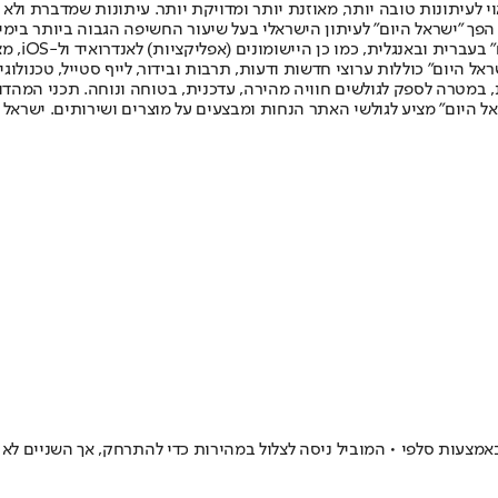
לעיתונות טובה יותר, מאוזנת יותר ומדויקת יותר. עיתונות שמדברת ולא צ
שלום. המהדורה המודפסת הראשונה פורסמה ב-30 ביולי 2007, וב-2010 הפך "ישראל היום" לעיתון הישראלי בעל שי
לחמנוביץ,
ל היום" כוללות ערוצי חדשות ודעות, תרבות ובידור, לייף סטייל, טכנולוגיה
ברית, במטרה לספק לגולשים חוויה מהירה, עדכנית, בטוחה ונוחה. תכני המה
ל היום" מציע לגולשי האתר הנחות ומבצעים על מוצרים ושירותים. ישראל 