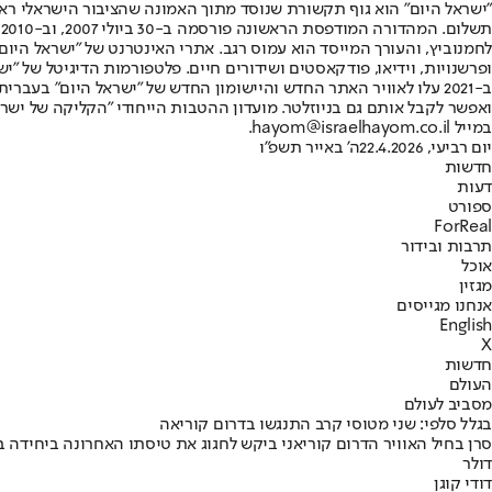
"ישראל היום" הוא גוף תקשורת שנוסד מתוך האמונה שהציבור הישראלי ראוי 
ת
ופרשנויות, וידיאו, פודקאסטים ושידורים חיים. פלטפורמות הדיגיטל של "ישרא
ב-2021 עלו לאוויר האתר החדש והיישומון החדש של "ישראל היום" בע
ואפשר לקבל אותם גם בניוזלטר. מועדון ההטבות הייחודי "הקליקה של ישרא
במייל hayom@israelhayom.co.il.
יום רביעי, 22.4.2026
ה' באייר תשפ"ו
חדשות
דעות
ספורט
ForReal
תרבות ובידור
אוכל
מגזין
אנחנו מגייסים
English
X
חדשות
העולם
מסביב לעולם
בגלל סלפי: שני מטוסי קרב התנגשו בדרום קוריאה
דולר
דודי קוגן