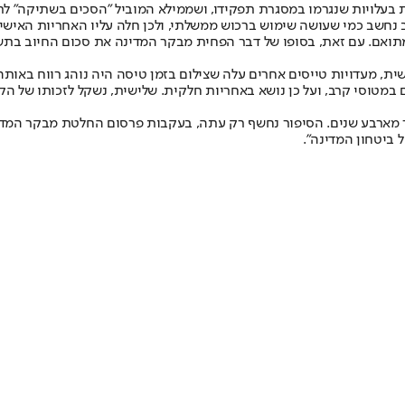
 בעלויות שנגרמו במסגרת תפקידו, ושממילא המוביל ״הסכים בשתיקה״ לת
 נחשב כמי שעושה שימוש ברכוש ממשלתי, ולכן חלה עליו האחריות האישי
סופו של דבר הפחית מבקר המדינה את סכום החיוב בתשעים אחוזים, לכ־88 מיליון וון (כ־
מעדויות טייסים אחרים עלה שצילום בזמן טיסה היה נוהג רווח באותה ת
יים במטוסי קרב, ועל כן נושא באחריות חלקית. שלישית, נשקל לזכותו של 
 מארבע שנים. הסיפור נחשף רק עתה, בעקבות פרסום החלטת מבקר המדינה
ביטחון המדינה״.