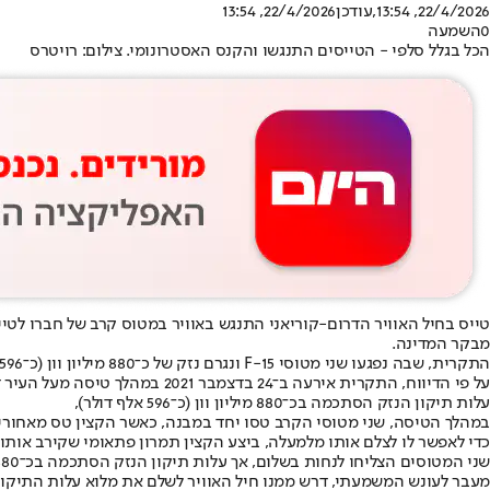
22/4/2026, 13:54
,עודכן
22/4/2026, 13:54
0
השמעה
הכל בגלל סלפי - הטייסים התנגשו והקנס האסטרונומי. צילום: רויטרס
טייס בחיל האוויר הדרום-קוריאני התנגש באוויר במטוס קרב של חברו לט
מבקר המדינה.
התקרית, שבה נפגעו שני מטוסי F-15 ונגרם נזק של כ־880 מיליון וון (כ־596 אלף דולר), אירעה בדצמבר 2021, אך לא פורסמה על ידי חיל האוויר עד היום.
על פי הדיווח, התקרית אירעה ב־24 בדצמבר 2021 במהלך טיסה מעל העיר דאגו, סרן בחיל האוויר, שזוהה באות ״A״ בלבד, עמד להתמנות לתפקיד חדש, וביקש להנציח את טיסתו האחרונה ביחידה באמצעות צילום סלפי.
עלות תיקון הנזק הסתכמה בכ־880 מיליון וון (כ־596 אלף דולר),
במהלך הטיסה, שני מטוסי הקרב טסו יחד במבנה, כאשר הקצין טס מאחורי ה
כדי לאפשר לו לצלם אותו מלמעלה, ביצע הקצין תמרון פתאומי שקירב אותו מ
שני המטוסים הצליחו לנחות בשלום, אך עלות תיקון הנזק הסתכמה בכ־880 מיליון וון (כ־596 אלף דולר). חיל האוויר השעה את הקצין, והוא עזב את השירות זמן קצר לאחר מכן ועבר לעבוד כטייס בחברת תעופה אזרחית.
מעבר לעונש המשמעתי, דרש ממנו חיל האוויר לשלם את מלוא עלות התיקון, כ־880 מיליון וון, בטענה שכטייס הוא אחראי אישית לנזק שגרם. הקצין ערער על ההחלטה למבקר