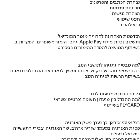
נבחרת הכתבים והפרשנים
מדיניות פרטיות
הצהרת נגישות
תנאי שימוש
כדאי
להכיר
הזדמנות האחרונה להרוויח מגמר המונדיאל
יחסי הימור משופרים, הפקדות ב-Apple Pay ותשלום זכיות מיידי
בשיתוף המועצה להסדר ההימורים בספורט
מה מבטיח נתניהו לתושבי הנגב?
בנגב יש צמיחה, יש ביקוש ואנחנו נמשיך לראות את הנגב ולפתח אותו
בשיתוף הרשות לפיתוח הנגב
כל ההטבות שמגיעות לכם
מה ההבדל בין מועדון תעופה וכרטיס אשראי?
בשיתוף FLYCARD
בצל איומי איראן: כך נערך משק האנרגיה
פסגת האנרגיה במעמד שגריר ארה"ב, שר האנרגיה ובכירי התעשייה
בישראל ובעולם
בשיתוף המכון הישראלי לאנרגיה ולסביבה