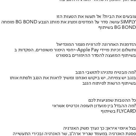
צובעים את הבית? אל תעשו את הטעות הזו
מומחה BG BOND עושה סדר על המדפים ומציג את מותג הצבע SIMPLY
בשיתוף BG BOND
הזדמנות האחרונה להרוויח מגמר המונדיאל
יחסי הימור משופרים, הפקדות ב-Apple Pay ותשלום זכיות מיידי
בשיתוף המועצה להסדר ההימורים בספורט
מה מבטיח נתניהו לתושבי הנגב?
בנגב יש צמיחה, יש ביקוש ואנחנו נמשיך לראות את הנגב ולפתח אותו
בשיתוף הרשות לפיתוח הנגב
כל ההטבות שמגיעות לכם
מה ההבדל בין מועדון תעופה וכרטיס אשראי?
בשיתוף FLYCARD
בצל איומי איראן: כך נערך משק האנרגיה
פסגת האנרגיה במעמד שגריר ארה"ב, שר האנרגיה ובכירי התעשייה