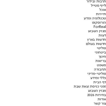
תרבות ובידור
לייף סטייל
אוכל
תיירות
טכנולוגיה ומדע
הורוסקופ
ForReal
מגזין השבוע
דעות
חדשות בארץ
חדשות בעולם
פוליטי
ביטחוני
חינוך
בריאות
משפט
תחבורה
פוליטי-מדיני
כללי ומידע
דף הבית
זמני כניסת וצאת שבת
מגזין השבוע
בחירות 2026
אודות
צור קשר