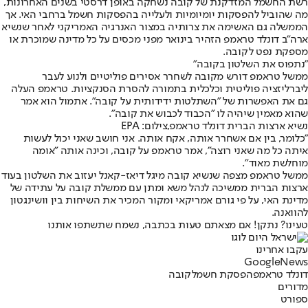
רשת החשמל המזדקנת של קובה נשחקה באופן דרסטי בשנים האחרונות,
מה שהוביל להפסקות יומיומיות ולעלייה בהפסקות חשמל ברחבי האי. אך
הממשלה גם האשימה את צרותיה במצור האנרגיה האמריקני לאחר שנשיא
ארה"ב דונלד טראמפ הזהיר בינואר מפני מכסים על כל מדינה שמוכרת או
מספקת נפט לקובה.
"נתפוס את השלטון בקובה"
ממשל טראמפ דורש מקובה לשחרר אסירים פוליטיים ולנוע לעבר
ליברליזציה פוליטית וכלכלית בתמורה להסרת הסנקציות. טראמפ העלה
גם את האפשרות של "השתלטות ידידותית על קובה". אתמול הוא אמר
שהוא מאמין שיהיה לו "הכבוד לכבוש את קובה".
נשיא ארצות הברית דונלד טראמפ,צילום: EPA
"כלומר, בין אם אשחרר אותה, אקח אותה. אני חושב שאני יכול לעשות
איתה כל מה שאני רוצה", אמר טראמפ על קובה, וכינה אותה "אומה
מוחלשת מאוד".
ממשל טראמפ מצפה שנשיא קובה מיגל דיאז-קאנל יעזוב את השלטון בעוד
ארצות הברית ממשיכה לנהל משא ומתן עם ממשלת קובה על עתידה של
מדינת האי, על פי גורם אמריקאי ומקור המכיר את השיחות בין וושינגטון
להוואנה.
טעינו? נתקן! אם מצאתם טעות בכתבה, נשמח שתשתפו אותנו
עקבו אחרינו
G
o
o
g
l
e
News
דונלד טראמפ
הפסקת חשמל
קובה
מדורים
ספורט