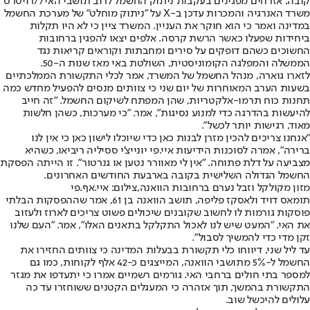
קובה: אזרחים מפגינים בעקבות ניתוק החשמל לרוב תושבי האי//רויטרס
משרד האנרגיה והמכרות עדכן ב-X על "ניתוק מוחלט" של מערכת החשמל
במדינה ואמר כי הוא חוקר את העניין. המשרד ציין כי לא היו תקלות
ביחידות שפעלו כאשר הרשת קרסה. אלפים יצאו להפגין ברחובות
החשוכים כשהם דופקים על סירים ומחבתות וקוראים קריאות נגד
הממשלה והמפלגה הקומוניסטית, השולטת באי מאז שנות ה-50.
לזארו גוארה, מנהל החשמל של המשרד, אמר לכלי התקשורת הממלכתיים
בשעות הערב המאוחרות של יום שני כי צוותים מנסים להפעיל מחדש כמה
תחנות כוח תרמו-אלקטריות, שהן המפתח לשיקום החשמל. "זה חייב
להיעשות בהדרגה כדי למנוע נסיגות", אמר. "כי מערכות, כשהן חלשות
מאוד, רגישות יותר לכשל".
"אנחנו צריכים להכין מזרן לבנות כאן כדי שיוכלו לישון כאן כי אין לנו
ברירה", אמרה לסוכנות הידיעות איי.פי יונייצ'י ססיליה ריביאו, כשהיא
מצביעה על דלת פתוחה. "אין לי מאוורר נטען או גנרטור". זו הייתה הפסקת
החשמל הגדולה השלישית בקובה בארבעת החודשים האחרונים.
מזון מקולקל וזבל נערם ברחובות הוואנה,צילום: איי.אף.פי
תומאס דויד ולאסקז פליפה, תושב הוואנה בן 61, אמר שההפסקות הבלתי
פוסקות גורמות לו לחשוב שקובנים שיכולים פשוט צריכים לארוז ולעזוב
את האי. "המעט שיש לנו לאכול התקלקל בתאנים האלו", אמר. "העם שלנו
זקן מדי כדי להמשיך לסבול".
עד ליל שני, דיווחו כלי תקשורת בבעלות המדינה כי צוותים החזירו את
החשמל ל-5% מתושבי הוואנה, המייצגים כ-42 אלף לקוחות, כמו גם
למספר בתי חולים ברחבי האי. גורמים רשמיים אמרו כי יתעדפו את מגזר
התקשורת בהמשך, תוך אזהרה כי המעגלים הקטנים ששוחזרו עד כה
עלולים להיכשל שוב.