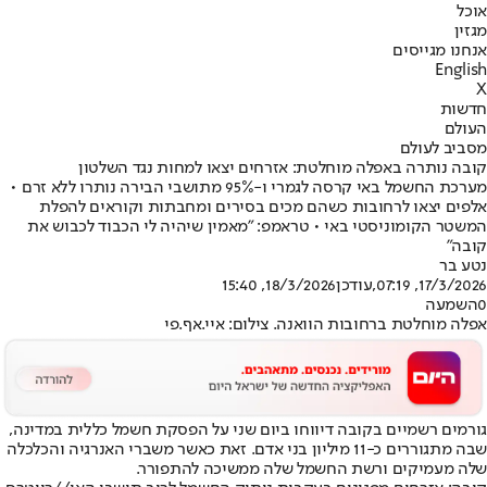
אוכל
מגזין
אנחנו מגייסים
English
X
חדשות
העולם
מסביב לעולם
קובה נותרה באפלה מוחלטת: אזרחים יצאו למחות נגד השלטון
מערכת החשמל באי קרסה לגמרי ו-95% מתושבי הבירה נותרו ללא זרם •
אלפים יצאו לרחובות כשהם מכים בסירים ומחבתות וקוראים להפלת
המשטר הקומוניסטי באי • טראמפ: "מאמין שיהיה לי הכבוד לכבוש את
קובה"
נטע בר
17/3/2026, 07:19
,עודכן
18/3/2026, 15:40
0
השמעה
אפלה מוחלטת ברחובות הוואנה. צילום: איי.אף.פי
גורמים רשמיים בקובה דיווחו ביום שני על הפסקת חשמל כללית במדינה,
שבה מתגוררים כ-11 מיליון בני אדם. זאת כאשר משברי האנרגיה והכלכלה
שלה מעמיקים ורשת החשמל שלה ממשיכה להתפורר.