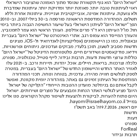
"ישראל היום" הוא גוף תקשורת שנוסד מתוך האמונה שהציבור הישראלי
ראוי לעיתונות טובה יותר, מאוזנת יותר ומדויקת יותר. עיתונות שמדברת
ולא צועקת. עיתונות אמינה, אובייקטיבית ועניינית. עיתונות אחרת וללא
תשלום. המהדורה המודפסת הראשונה פורסמה ב-30 ביולי 2007, וב-2010
הפך "ישראל היום" לעיתון הישראלי בעל שיעור החשיפה הגבוה ביותר בימי
חול. מו"ל העיתון היא ד"ר מרים אדלסון. העורך הראשי הוא עמר לחמנוביץ,
והעורך המייסד הוא עמוס רגב. אתרי האינטרנט של "ישראל היום" בעברית
ובאנגלית, כמו כן היישומונים (אפליקציות) לאנדרואיד ול-iOS, מציגים
חדשות מסביב לשעון, תוכן בלעדי, מבזקים ועדכונים, ניתוחים ופרשנויות,
וידיאו, פודקאסטים ושידורים חיים. פלטפורמות הדיגיטל של "ישראל היום"
כוללות ערוצי חדשות ודעות, תרבות ובידור, לייף סטייל, טכנולוגיה, ספורט,
כלכלה וצרכנות, בריאות, חיילים, אוכל, יהדות, תיירות ורכב. ב-2021 עלו
לאוויר האתר החדש והיישומון החדש של "ישראל היום" בעברית, במטרה
לספק לגולשים חוויה מהירה, עדכנית, בטוחה ונוחה. תכני המהדורה
המודפסת של העיתון זמינים גם באתר, במהדורה יומית מקוונת, ואפשר
לקבל אותם גם בניוזלטר. מועדון ההטבות הייחודי "הקליקה של ישראל
היום" מציע לגולשי האתר הנחות ומבצעים על מוצרים ושירותים. ישראל
היום פתוח להערות, לביקורת ולהצעות לשיפור מקהל הקוראים. פנו אלינו
במייל hayom@israelhayom.co.il.
יום ראשון, 19.7.2026
ה' באב תשפ"ו
חדשות
דעות
ספורט
ForReal
תרבות ובידור