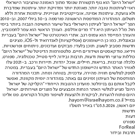
"ישראל היום" הוא גוף תקשורת שנוסד מתוך האמונה שהציבור הישראלי
ראוי לעיתונות טובה יותר, מאוזנת יותר ומדויקת יותר. עיתונות שמדברת
ולא צועקת. עיתונות אמינה, אובייקטיבית ועניינית. עיתונות אחרת וללא
תשלום. המהדורה המודפסת הראשונה פורסמה ב-30 ביולי 2007, וב-2010
הפך "ישראל היום" לעיתון הישראלי בעל שיעור החשיפה הגבוה ביותר בימי
חול. מו"ל העיתון היא ד"ר מרים אדלסון. העורך הראשי הוא עמר לחמנוביץ,
והעורך המייסד הוא עמוס רגב. אתרי האינטרנט של "ישראל היום" בעברית
ובאנגלית, כמו כן היישומונים (אפליקציות) לאנדרואיד ול-iOS, מציגים
חדשות מסביב לשעון, תוכן בלעדי, מבזקים ועדכונים, ניתוחים ופרשנויות,
וידיאו, פודקאסטים ושידורים חיים. פלטפורמות הדיגיטל של "ישראל היום"
כוללות ערוצי חדשות ודעות, תרבות ובידור, לייף סטייל, טכנולוגיה, ספורט,
כלכלה וצרכנות, בריאות, חיילים, אוכל, יהדות, תיירות ורכב. ב-2021 עלו
לאוויר האתר החדש והיישומון החדש של "ישראל היום" בעברית, במטרה
לספק לגולשים חוויה מהירה, עדכנית, בטוחה ונוחה. תכני המהדורה
המודפסת של העיתון זמינים גם באתר, במהדורה יומית מקוונת, ואפשר
לקבל אותם גם בניוזלטר. מועדון ההטבות הייחודי "הקליקה של ישראל
היום" מציע לגולשי האתר הנחות ומבצעים על מוצרים ושירותים. ישראל
היום פתוח להערות, לביקורת ולהצעות לשיפור מקהל הקוראים. פנו אלינו
במייל hayom@israelhayom.co.il.
יום ראשון, 3.5.2026
ט"ז באייר תשפ"ו
חדשות
דעות
ספורט
ForReal
תרבות ובידור