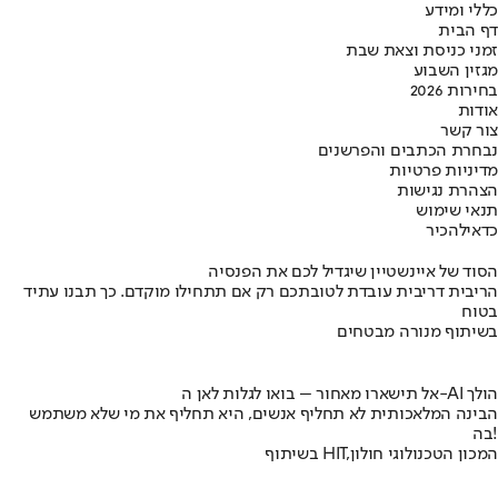
כללי ומידע
דף הבית
זמני כניסת וצאת שבת
מגזין השבוע
בחירות 2026
אודות
צור קשר
נבחרת הכתבים והפרשנים
מדיניות פרטיות
הצהרת נגישות
תנאי שימוש
כדאי
להכיר
הסוד של איינשטיין שיגדיל לכם את הפנסיה
הריבית דריבית עובדת לטובתכם רק אם תתחילו מוקדם. כך תבנו עתיד
בטוח
בשיתוף מנורה מבטחים
אל תישארו מאחור – בואו לגלות לאן ה-AI הולך
הבינה המלאכותית לא תחליף אנשים, היא תחליף את מי שלא משתמש
בה!
בשיתוף HIT,המכון הטכנולוגי חולון