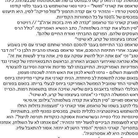
ממשלת קנדה מארק קארני.
בפוסט ברשת TruthSocial שבבעלותו, כינה
טראמפ את קארני "מושל" - כינוי גנאי שהשתמש בו בעבר כלפי קודמו
ג'סטין טרודו - והזהיר כי אם קנדה תהפוך ל"נמל פריקה" לסין, היא תיענש
במכסים של 100% על כל הסחורות הקנדיות.
מארק קארני נגד טראמפ: "קנדה לא חיה בזכות ארה"ב" // רויטרס
"סין תבלע את קנדה בשלמותה", כתב הנשיא האמריקני. "כולל הרס
העסקים שלהם, המרקם החברתי ואורח החיים שלהם".
"אנחנו בעיצומו של קרע, לא שינוי"
טראמפ כבר התייחס בעבר להסכם הסחר שחתם קארני עם סין בשבוע
שעבר. אחרי חתימת ההסכם, אמר טראמפ בצאתו מהבית הלבן כי "זה דבר
טוב" וכי "אם אתה יכול להשיג עסקה עם סין, אתה צריך לעשות את זה".
אלא שנראה שאירועי השבוע האחרון, ובראשם התבטאויותיו של קארני נגד
המדיניות האמריקנית, התייצבותו לצד מדינות אירופה וסירובו להצטרף
למועצת השלום - גרמו לנשיא לכוון את האש חזרה לשכנתו מצפון.
בנאום שזכה לתשומת לב מיוחדת, הניח קארני את עיקרי מדיניותו ביחס
לשינוי החד שמוביל הממשל האמריקני ביחס לבעלי בריתו. בנאום בפורום
הכלכלי העולמי בדאבוס ביום שלישי, שזיכה אותו בתשואות רמות, הכריז
ראש הממשלה הקנדי כי "אנחנו בעיצומו של קרע, לא שינוי".
טראמפ מאיים: "סין תבלע את קנדה בשלמותה",צילום: אי.פי.אי
בלי לנקוב בשמו של טראמפ, אמר קארני כי "מעצמות גדולות החלו
להשתמש באינטגרציה כלכלית כנשק, במכסים כמנוף לחץ, בתשתיות
פיננסיות ככלי כפייה ובשרשראות אספקה כנקודות תורפה לניצול". הוא
קרא למעצמות הביניים לפעול יחד והזהיר: "אם אנחנו לא על השולחן, אנחנו
בתפריט". קארני הוסיף: "הסדר הישן לא יחזור. אסור להתאבל עליו.
נוסטלגיה היא לא אסטרטגיה".