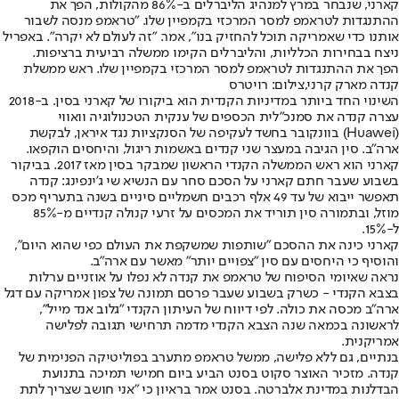
קארני, שנבחר במרץ למנהיג הליברלים ב-86% מהקולות, הפך את
ההתנגדות לטראמפ למסר המרכזי בקמפיין שלו. "טראמפ מנסה לשבור
אותנו כדי שאמריקה תוכל להחזיק בנו", אמר. "זה לעולם לא יקרה". באפריל
ניצח בבחירות הכלליות, והליברלים הקימו ממשלה רביעית ברציפות.
הפך את ההתנגדות לטראמפ למסר המרכזי בקמפיין שלו. ראש ממשלת
קנדה מארק קרני,צילום: רויטרס
השינוי החד ביותר במדיניות הקנדית הוא ביקורו של קארני בסין. ב-2018
עצרה קנדה את סמנכ"לית הכספים של ענקית הטכנולוגיה וואווי
(Huawei) בוונקובר בחשד לעקיפה של הסנקציות נגד איראן, לבקשת
ארה"ב. סין הגיבה במעצר שני קנדים באשמות ריגול, והיחסים הוקפאו.
קארני הוא ראש הממשלה הקנדי הראשון שמבקר בסין מאז 2017. בביקור
בשבוע שעבר חתם קארני על הסכם סחר עם הנשיא שי ג'ינפינג: קנדה
תאפשר ייבוא של עד 49 אלף רכבים חשמליים סיניים בשנה בתעריף מכס
מוזל, ובתמורה סין תוריד את המכסים על זרעי קנולה קנדיים מ-85%
ל-15%.
קארני כינה את ההסכם "שותפות שמשקפת את העולם כפי שהוא היום",
והוסיף כי היחסים עם סין "צפויים יותר" מאשר עם ארה"ב.
נראה שאיומי הסיפוח של טראמפ את קנדה לא נפלו על אוזניים ערלות
בצבא הקנדי - כשרק בשבוע שעבר פרסם תמונה של צפון אמריקה עם דגל
ארה"ב מכסה את כולה. לפי דיווח של העיתון הקנדי "גלוב אנד מייל",
לראשונה בכמאה שנה הצבא הקנדי מדמה תרחישי תגובה לפלישה
אמריקנית.
בנתיים, גם ללא פלישה, ממשל טראמפ מתערב בפוליטיקה הפנימית של
קנדה. מזכיר האוצר סקוט בסנט הביע ביום חמישי תמיכה בתנועת
הבדלנות במדינת אלברטה. בסנט אמר בראיון כי "אני חושב שצריך לתת