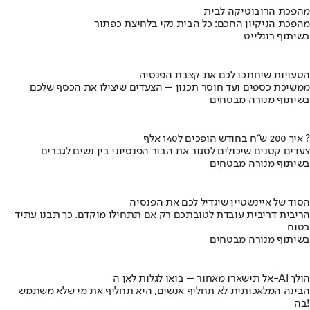
מהפכת הרובוטיקה לבית
מהפכת הניקיון החכם: כל הבית נקי בלחיצת כפתור
בשיתוף רונלייט
הטעויות שיחתכו לכם את קצבת הפנסיה
ממשיכת כספים ועד חוסר תכנון – הצעדים שיצילו את הכסף שלכם
בשיתוף מנורה מבטחים
איך 200 ש"ח בחודש הופכים ל140 אלף ?
צעדים קטנים שיכולים לסגור את הבור הפנסיוני בין נשים לגברים
בשיתוף מנורה מבטחים
הסוד של איינשטיין שיגדיל לכם את הפנסיה
הריבית דריבית עובדת לטובתכם רק אם תתחילו מוקדם. כך תבנו עתיד
בטוח
בשיתוף מנורה מבטחים
אל תישארו מאחור – בואו לגלות לאן ה-AI הולך
הבינה המלאכותית לא תחליף אנשים, היא תחליף את מי שלא משתמש
בה!