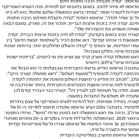
טראמפ: "קנדה מקבלת הרבה מתנות חינם"
טראמפ לא איחר להגיב. בנאום בדאבוס יום למחרת, פנה הנשיא האמריקני
ישירות לקארני ואמר: "צפיתי בראש הממשלה שלכם אתמול. הוא לא היה
כל כך אסיר תודה". טראמפ הוסיף: "קנדה מקבלת מאיתנו הרבה מתנות
חינם. קנדה חיה בזכות ארצות הברית. תזכור את זה, מארק, בפעם הבאה
שאתה משמיע את ההצהרות שלך".
קארני הגיב בנאום בקוויבק: "קנדה לא חיה בזכות ארצות הברית. קנדה
משגשגת כי אנחנו קנדים". הוא אמנם הכיר ב"שותפות יוצאת הדופן" בין
שתי המדינות, אך הוסיף כי "קנדה והעולם מחולקים יותר. בריתות ישנות
עוברות שינוי, וחלקן נשברות".
ראש ממשלת קנדה מארק קרני עם נשיא סין שי ג'ינפינג. "בריתות ישנות
עוברות שינוי",צילום: רויטרס
בתגובה טראמפ הודיע ברשת החברתית שבבעלותו כי הוא מבטל את
ההזמנה לקנדה להצטרף ל"מועצת השלום". "ראש ממשלה קארני היקר",
כתב, "מכתב זה מודיע כי מועצת השלום מושכת את הזמנתה לקנדה
להצטרף למה שיהיה מועצת המנהיגים היוקרתית ביותר שהורכבה אי
פעם. תודה על תשומת לבך לעניין זה!". קארני כבר הבהיר קודם לכן
שקנדה לא תשלם על החברות במועצה.
קארני, במידה מסוימת, יכול להודות לנשיא האמריקני על עצם בחירתו
לתפקיד. בדצמבר 2024 הציע טראמפ שקנדה תהפוך למדינה ה-51 של
ארה"ב, וכינה את ראש הממשלה דאז ג'סטין טרודו "מושל". טרודו התפטר
בינואר 2025, כשהמפלגה הליברלית פיגרה בסקרים ב-20 אחוזים מאחורי
השמרנים. אך איומי הסיפוח של טראמפ עוררו גל של פטריוטיות קנדית
שהפך את הקערה על פיה.
ממשל טראמפ מתערב בפוליטיקה הקנדית