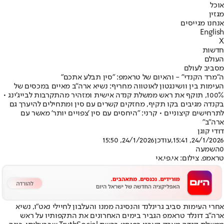
אוכל
מגזין
אנחנו מגייסים
English
X
חדשות
העולם
מסביב לעולם
ה"מרד הקנדי" - והאיום של טראמפ: "סין תבלע אתכם"
העימות בין וושינגטון לאוטווה מחריף: נשיא ארה"ב מאיים במכסים של
100%, תוקף את ראש ממשלת קנדה אישית ומזהיר מהתקרבות לבייג'ינג •
בקנדה מגיבים בקו תקיף, מחזקים קשרים עם סין ומתחילים להיערך גם
לתרחישים קיצוניים • קרני: "היחסים עם סין 'צפויים יותר' מאשר עם
ארה"ב"
דודי קוגן
24/1/2026, 15:41
,עודכן
24/1/2026, 15:50
0
השמעה
טראמפ. צילום: אי.פי.אי
אחרי העימות סביב גרינלנד והנסיגה ממנו והעלבון לחיילי נאט"ו, נשיא
ארה"ב דונלד טראמפ הגביר בימים האחרונים את התקפותיו על ראש