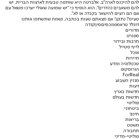
להם להיכנס לארה"ב. אלברטה היא שותפה טבעית לארצות הברית. יש
להם משאבים נהדרים". הוא הוסיף כי "יש שמועה שאולי יערכו משאל עם
אם הם רוצים להישאר בקנדה או לא".
טעינו? נתקן! אם מצאתם טעות בכתבה, נשמח שתשתפו אותנו
דונלד טראמפ
מכסים
סין
קנדה
מדורים
ספורט
תרבות ובידור
לייף סטייל
אוכל
תיירות
טכנולוגיה ומדע
הורוסקופ
ForReal
מגזין השבוע
דעות
חדשות בארץ
חדשות בעולם
פוליטי
ביטחוני
חינוך
בריאות
משפט
תחבורה
פוליטי-מדיני