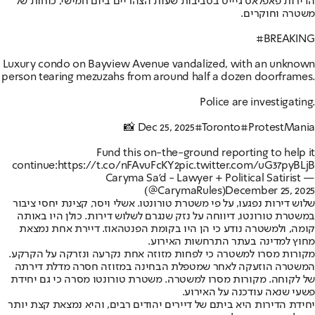
הדירות פאפלאס גיייט בסביבות שעות הצהריים ביום חמישי, כוחות של
משטרה וחוקרים.
#BREAKING
Luxury condo on Bayview Avenue vandalized, with an unknown
person tearing mezuzahs from around half a dozen doorframes.
Police are investigating.
📸 Dec 25, 2025
#Toronto
#ProtestMania
Fund this on-the-ground reporting to help it
continue:
https://t.co/nFAvuFcKY2
pic.twitter.com/uG37pyBLjB
— Caryma Sa'd - Lawyer + Political Satirist
(@CarymaRules)
December 25, 2025
שלוש דירות נפגעו, על פי משטרת טורונטו. אשלי ויסר, קצינת יחסי ציבור
במשטרת טורונטו, דיווחה על נזק שנגרם לשלוש דירות. כולן היו באותה
קומה, ולמשטרה נודע כי הן היו בקומת הפנטהאוז. דיירת אחת נמצאת
מחוץ למדינה בעתר התרחשות האירוע.
מקורות מסרו למשטרה כי לפחות מזוזה אחת נקרעה ונזרקה על הקרקע.
המשטרה הוזעקה לאחר שמטפלת הבחינה במזוזה חסרה מדלת דירתה
של לקוחה. מקורות מסרו למשטרה. משטרת טורונטו מסרה כי גם יחידת
פשעי שנאה עודכנה על האירוע.
יחידת הדירות היא ביתם של דיירים יהודים רבים, והיא נמצאת קצת יותר