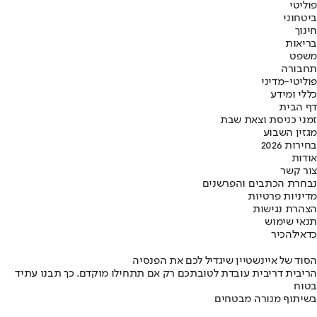
פוליטי
ביטחוני
חינוך
בריאות
משפט
תחבורה
פוליטי-מדיני
כללי ומידע
דף הבית
זמני כניסת וצאת שבת
מגזין השבוע
בחירות 2026
אודות
צור קשר
נבחרת הכתבים והפרשנים
מדיניות פרטיות
הצהרת נגישות
תנאי שימוש
כדאי
להכיר
הסוד של איינשטיין שיגדיל לכם את הפנסיה
הריבית דריבית עובדת לטובתכם רק אם תתחילו מוקדם. כך תבנו עתיד
בטוח
בשיתוף מנורה מבטחים