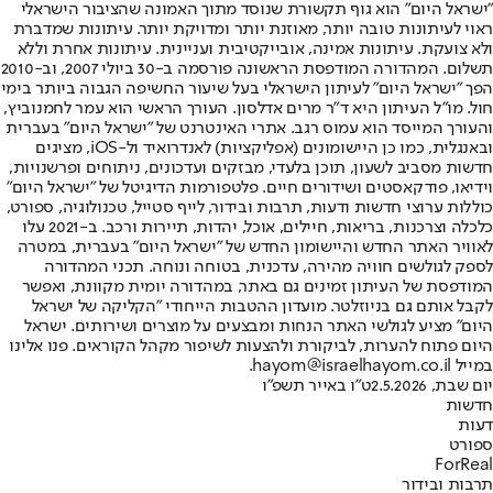
"ישראל היום" הוא גוף תקשורת שנוסד מתוך האמונה שהציבור הישראלי
ראוי לעיתונות טובה יותר, מאוזנת יותר ומדויקת יותר. עיתונות שמדברת
ולא צועקת. עיתונות אמינה, אובייקטיבית ועניינית. עיתונות אחרת וללא
תשלום. המהדורה המודפסת הראשונה פורסמה ב-30 ביולי 2007, וב-2010
הפך "ישראל היום" לעיתון הישראלי בעל שיעור החשיפה הגבוה ביותר בימי
חול. מו"ל העיתון היא ד"ר מרים אדלסון. העורך הראשי הוא עמר לחמנוביץ,
והעורך המייסד הוא עמוס רגב. אתרי האינטרנט של "ישראל היום" בעברית
ובאנגלית, כמו כן היישומונים (אפליקציות) לאנדרואיד ול-iOS, מציגים
חדשות מסביב לשעון, תוכן בלעדי, מבזקים ועדכונים, ניתוחים ופרשנויות,
וידיאו, פודקאסטים ושידורים חיים. פלטפורמות הדיגיטל של "ישראל היום"
כוללות ערוצי חדשות ודעות, תרבות ובידור, לייף סטייל, טכנולוגיה, ספורט,
כלכלה וצרכנות, בריאות, חיילים, אוכל, יהדות, תיירות ורכב. ב-2021 עלו
לאוויר האתר החדש והיישומון החדש של "ישראל היום" בעברית, במטרה
לספק לגולשים חוויה מהירה, עדכנית, בטוחה ונוחה. תכני המהדורה
המודפסת של העיתון זמינים גם באתר, במהדורה יומית מקוונת, ואפשר
לקבל אותם גם בניוזלטר. מועדון ההטבות הייחודי "הקליקה של ישראל
היום" מציע לגולשי האתר הנחות ומבצעים על מוצרים ושירותים. ישראל
היום פתוח להערות, לביקורת ולהצעות לשיפור מקהל הקוראים. פנו אלינו
במייל hayom@israelhayom.co.il.
יום שבת, 2.5.2026
ט"ו באייר תשפ"ו
חדשות
דעות
ספורט
ForReal
תרבות ובידור