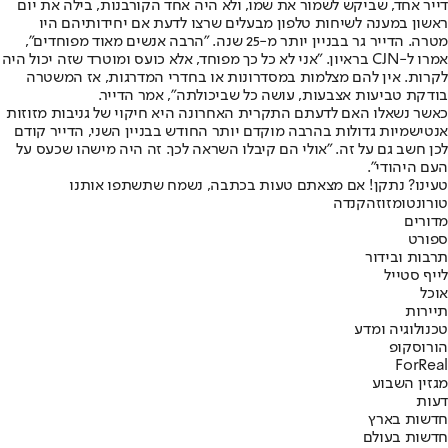
דייר אחד, שביקש לשמור את שמו, ולא היה אחד הקורבנות, בילה את יום
ראשון במענה לשיחות טלפון מבעלים שרצו לדעת אם יחידותיהם היו
מטרה. הדייר גר בבניין יותר מ-25 שנה. "הרבה אנשים מאוד מפוחדים",
אמרו ל-CJN בראיון. "אני לא כל כך מפוחד, אלא כועס ומוטרד שזה יכול היה
לקרות. אין להם מצלמות במסדרונות או בחדרי המדרגות, אז המשטרה
בודקת טביעות אצבעות, עושה כל שביכולתה", אמר הדייר.
כאשר נשאלו האם לדעתם התקרית האחרונה היא חיקוי של גניבות מזוזות
אנטישמיות גדולות בהרבה מוקדם יותר החודש בבניין השני, הדייר קודם
לכן חשב גם על זה. "אולי הם קיבלו השראה לכך. זה היה מישהו שכעס על
העם היהודי".
טעינו? נתקן! אם מצאתם טעות בכתבה, נשמח שתשתפו אותנו
טורונטו
מזוזה
קנדה
מדורים
ספורט
תרבות ובידור
לייף סטייל
אוכל
תיירות
טכנולוגיה ומדע
הורוסקופ
ForReal
מגזין השבוע
דעות
חדשות בארץ
חדשות בעולם