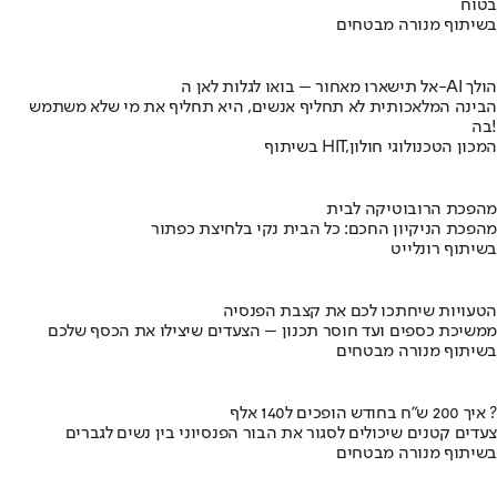
בטוח
בשיתוף מנורה מבטחים
אל תישארו מאחור – בואו לגלות לאן ה-AI הולך
הבינה המלאכותית לא תחליף אנשים, היא תחליף את מי שלא משתמש
בה!
בשיתוף HIT,המכון הטכנולוגי חולון
מהפכת הרובוטיקה לבית
מהפכת הניקיון החכם: כל הבית נקי בלחיצת כפתור
בשיתוף רונלייט
הטעויות שיחתכו לכם את קצבת הפנסיה
ממשיכת כספים ועד חוסר תכנון – הצעדים שיצילו את הכסף שלכם
בשיתוף מנורה מבטחים
איך 200 ש"ח בחודש הופכים ל140 אלף ?
צעדים קטנים שיכולים לסגור את הבור הפנסיוני בין נשים לגברים
בשיתוף מנורה מבטחים