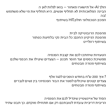
אל תישארו מאחור – בואו לגלות לאן ה-AI הולך
הבינה המלאכותית לא תחליף אנשים, היא תחליף את מי שלא משתמש
בה!
בשיתוף HIT,המכון הטכנולוגי חולון
מהפכת הרובוטיקה לבית
מהפכת הניקיון החכם: כל הבית נקי בלחיצת כפתור
בשיתוף רונלייט
הטעויות שיחתכו לכם את קצבת הפנסיה
ממשיכת כספים ועד חוסר תכנון – הצעדים שיצילו את הכסף שלכם
בשיתוף מנורה מבטחים
איך 200 ש"ח בחודש הופכים ל140 אלף ?
צעדים קטנים שיכולים לסגור את הבור הפנסיוני בין נשים לגברים
בשיתוף מנורה מבטחים
הסוד של איינשטיין שיגדיל לכם את הפנסיה
הריבית דריבית עובדת לטובתכם רק אם תתחילו מוקדם. כך תבנו עתיד