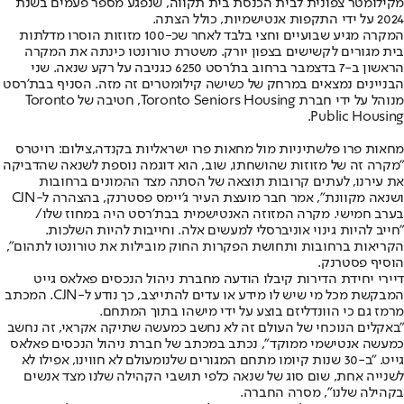
מקילומטר צפונית לבית הכנסת בית תקווה, שנפגע מספר פעמים בשנת
2024 על ידי התקפות אנטישמיות, כולל הצתה.
המקרה מגיע שבועיים וחצי בלבד לאחר שכ-100 מזוזות הוסרו מדלתות
בית מגורים לקשישים בצפון יורק. משטרת טורונטו כינתה את המקרה
הראשון ב-7 בדצמבר ברחוב בת'רסט 6250 כגניבה על רקע שנאה. שני
הבניינים נמצאים במרחק של כשישה קילומטרים זה מזה. הסניף בבת'רסט
מנוהל על ידי חברת Toronto Seniors Housing, חטיבה של Toronto
Public Housing.
מחאות פרו פלשתיניות מול מחאות פרו ישראליות בקנדה,צילום: רויטרס
"מקרה זה של מזוזות שהושחתו, שוב, הוא דוגמה נוספת לשנאה שהדביקה
את עירנו, לעתים קרובות תוצאה של הסתה מצד ההמונים ברחובות
ושנאה מקוונת", אמר חבר מועצת העיר ג'יימס פסטרנק, בהצהרה ל-CJN
בערב חמישי. מקרה המזוזה האנטישמית בבת'רסט היה במחוז שלו/
"חייב להיות גינוי אוניברסלי למעשים אלה. וחייבות להיות השלכות.
הקריאות ברחובות ותחושת הפקרות החוק מובילות את טורונטו לתהום",
הוסיף פסטרנק.
דיירי יחידת הדירות קיבלו הודעה מחברת ניהול הנכסים פאלאס גייט
המבקשת מכל מי שיש לו מידע או עדים להתייצב, כך נודע ל-CJN. המכתב
מרמז גם כי הוונדליזם בוצע על ידי מישהו בתוך המתחם.
"באקלים הנוכחי של העולם זה לא נחשב כמעשה שתיקה אקראי, זה נחשב
כמעשה אנטישמי ממוקד", נכתב במכתב של חברת ניהול הנכסים פאלאס
גייט. "ב-30 שנות קיומו מתחם המגורים שלנומעולם לא חווינו, אפילו לא
לשנייה אחת, שום סוג של שנאה כלפי תושבי הקהילה שלנו מצד אנשים
בקהילה שלנו", מסרה החברה.