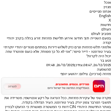
אוכל
מגזין
אנחנו מגייסים
English
X
חדשות
העולם
מסביב לעולם
בפעם השנייה תוך חודש: אירוע תלישת מזוזות זורע בהלה בקרב יהודי
קנדה
אלמוני תלש מזוזות וגרם נזק לשלוש דירות במתחם מגורים יהודי יוקרתי
בעיר טורונטו • דייר סיפר: "אני לא כל כך מפוחד, אלא כועס ומוטרד שזה
יכול היה לקרות"
נטע בר
26/12/2025, 08:47
,עודכן
26/12/2025, 09:48
0
השמעה
מזוזה (ארכיון). צילום: יהושע יוסף
מקרה שני של עקירת מזוזות, ככל הנראה על רקע אנטישמי, מטרידה את
תושבי הפרבר צפון יורק בעיר טורונטו, העיר הגדולה בקנדה.
באתר החדשות היהודי CJN דווח כי המשטרה מאשרת כי הוזעקו לבניין