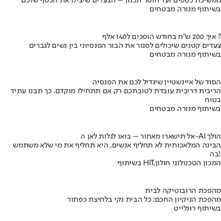
ממשיכת כספים ועד חוסר תכנון – הצעדים שיצילו את הכסף שלכם
בשיתוף מנורה מבטחים
איך 200 ש"ח בחודש הופכים ל140 אלף ?
צעדים קטנים שיכולים לסגור את הבור הפנסיוני בין נשים לגברים
בשיתוף מנורה מבטחים
הסוד של איינשטיין שיגדיל לכם את הפנסיה
הריבית דריבית עובדת לטובתכם רק אם תתחילו מוקדם. כך תבנו עתיד
בטוח
בשיתוף מנורה מבטחים
אל תישארו מאחור – בואו לגלות לאן ה-AI הולך
הבינה המלאכותית לא תחליף אנשים, היא תחליף את מי שלא משתמש
בה!
בשיתוף HIT,המכון הטכנולוגי חולון
מהפכת הרובוטיקה לבית
מהפכת הניקיון החכם: כל הבית נקי בלחיצת כפתור
בשיתוף רונלייט