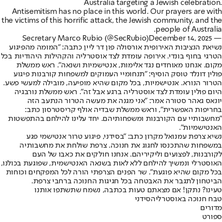
Australia targeting a Jewish celebration.
Antisemitism has no place in this world. Our prayers are with
the victims of this horrific attack, the Jewish community, and the
people of Australia.
December 14, 2025
— Secretary Marco Rubio (@SecRubio)
נשיאת הנציבות האירופית אורסולה פון דר ליין כתבה: ״המומה מהפיגוע
הטרגי בחוף בונדי. אירופה עומדת לצד אוסטרליה והקהילות היהודיות בכל
מקום. אנחנו מאוחדים נגד אלימות, אנטישמיות ושנאה״. ראש ממשלת
פולין דונלד טוסק הוסיף: ״תנחומיי העמוקים למשפחות קורבנות פיגוע
הטרור הנורא. אנטישמיות, בכל מקום שהיא מופיעה, מובילה למעשי פשע.
היום פולין עומדת לצד אוסטרליה ברגע אבל זה״. ראש ממשלת נורבגיה
יונאס גאהר סטורה אמר: ״אני מגנה את מעשה הטרור הנתעב הזה
בחריפות האפשרית״, וראש ממשלת שבדיה אולף קריסטרסון כתב:
״מחשבותיי עם הקורבנות ומשפחותיהם. יחד עלינו להילחם בהתפשטות
האנטישמיות״.
נשיא צרפת עמנואל מקרון כתב: ״בסידני, פיגוע טרור אנטישמי פגע
במשפחות שהתכנסו לחגוג את חנוכה. צרפת שולחת את מחשבותיה
לקורבנות, לפצועים וליקיריהם. אנחנו חולקים את כאבו של העם
האוסטרלי ונמשיך להילחם ללא לאות בשנאה האנטישמית, שפוגעת בכולנו,
בכל מקום שהיא פוגעת״. שר הפנים הצרפתי הורה לכל המפקחים וכוחות
הביטחון לתגבר את האבטחה בכל חגיגות החנוכה ברחבי צרפת.
טעינו? נתקן! אם מצאתם טעות בכתבה, נשמח שתשתפו אותנו
טבח חנוכה באוסטרליה
סידני
מדורים
ספורט