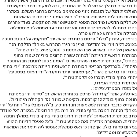
פיגוע הירי הקטלני בחוף בונדי שבסידני
, שבו נרצחו היום (ראשון) לפחות
11 בני אדם במהלך אירוע לרגל חג החנוכה, זכה לסיקור נרחב בתקשורת
העולמית ולגל של תגובות גינוי ממנהיגים בכירים ברחבי העולם. באתרי
חדשות מובילים באירופה ובארה"ב הוצג הפיגוע בכותרות הראשיות,
כשחלקם הדגישו מיד את האופי האנטישמי של המתקפה, בעוד אחרים
בחרו בתחילה להיצמד לדיווחים זהירים יותר עד שממשלת אוסטרליה
הכריזה על האירוע כאירוע טרור.
בגרמניה, עיתון ״בילד״ פרסם בכותרת הראשית: ״מתקפה על חגיגת חנוכה
באוסטרליה וירי על יהודים״, וציין כי הירי התרחש במהלך הדלקת הנר
הראשון של החג, באירוע שבו השתתפו כ-2,000 איש. ב״דר שפיגל״
הכותרת הראשית הייתה ״לפחות עשרה הרוגים ביריות שנורו בחוף
בסידני״, עם כותרת משנה שהדגישה כי ״הפיגוע כוון לחגיגת חג החנוכה
היהודי״. ב״גרדיאן״ הבריטי הכותרת הראשונית הייתה מרוככת: ״ירי בחוף
בונדי: 10 בני אדם נהרגו״, אך מאוחר יותר תוקנה ל״ירי המוני בפסטיבל
יהודי בחוף בונדי הוכרז כמתקפת טרור״.
הכותרת בבילד הגמרני,
אל מונדו הספרדי,צילום: .
באיטליה, אתר ״קוריירה״ פרסם בכותרת הראשית: ״סידני, ירי במסיבת
חנוכה בחוף בונדי: 12 קורבנות, תקיפה שכוונה נגד הקהילה היהודית״,
והקדיש כתבה נפרדת למשמעות חג החנוכה. ב״לה רפובליקה״ דווח על ״ירי
במהלך חגיגות חנוכה בחוף בונדי: רב היה בין ההרוגים״. בספרד, ״אל מונדו״
כתב בכותרת הראשית: ״לפחות 11 הרוגים בירי בחוף בונדי במהלך חגיגה
יהודית. המשטרה מגדירה זאת כפיגוע טרור״. ב״אל פאיס״ הדיווח הופיע
במקום פחות בולט, אך צוין כי ראש ממשלת אוסטרליה תיאר את המראות
כ״מזעזעים ומטרידים״.