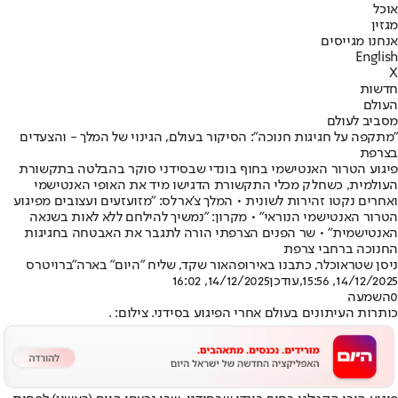
אוכל
מגזין
אנחנו מגייסים
English
X
חדשות
העולם
מסביב לעולם
״מתקפה על חגיגות חנוכה״: הסיקור בעולם, הגינוי של המלך - והצעדים
בצרפת
פיגוע הטרור האנטישמי בחוף בונדי שבסידני סוקר בהבלטה בתקשורת
העולמית, כשחלק מכלי התקשורת הדגישו מיד את האופי האנטישמי
ואחרים נקטו זהירות לשונית • המלך צ'ארלס: ״מזועזעים ועצובים מפיגוע
הטרור האנטישמי הנוראי״ • מקרון: ״נמשיך להילחם ללא לאות בשנאה
האנטישמית״ • שר הפנים הצרפתי הורה לתגבר את האבטחה בחגיגות
החנוכה ברחבי צרפת
ניסן שטראוכלר, כתבנו באירופה
אור שקד, שליח "היום" בארה"ב
רויטרס
14/12/2025, 15:56
,עודכן
14/12/2025, 16:02
0
השמעה
כותרות העיתונים בעולם אחרי הפיגוע בסידני. צילום: .