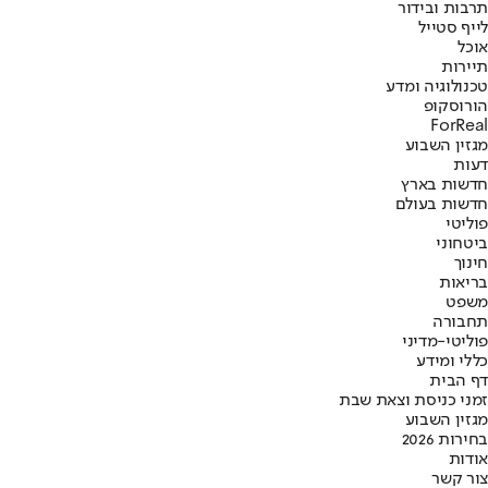
תרבות ובידור
לייף סטייל
אוכל
תיירות
טכנולוגיה ומדע
הורוסקופ
ForReal
מגזין השבוע
דעות
חדשות בארץ
חדשות בעולם
פוליטי
ביטחוני
חינוך
בריאות
משפט
תחבורה
פוליטי-מדיני
כללי ומידע
דף הבית
זמני כניסת וצאת שבת
מגזין השבוע
בחירות 2026
אודות
צור קשר