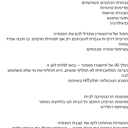
נבחרת הכתבים והפרשנים
מדיניות פרטיות
הצהרת נגישות
תנאי שימוש
כדאי
להכיר
הסוד של איינשטיין שיגדיל לכם את הפנסיה
הריבית דריבית עובדת לטובתכם רק אם תתחילו מוקדם. כך תבנו עתיד
בטוח
בשיתוף מנורה מבטחים
אל תישארו מאחור – בואו לגלות לאן ה-AI הולך
הבינה המלאכותית לא תחליף אנשים, היא תחליף את מי שלא משתמש
בה!
בשיתוף HIT,המכון הטכנולוגי חולון
מהפכת הרובוטיקה לבית
מהפכת הניקיון החכם: כל הבית נקי בלחיצת כפתור
בשיתוף רונלייט
הטעויות שיחתכו לכם את קצבת הפנסיה