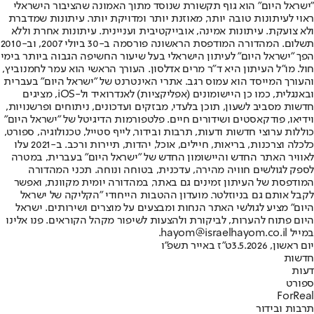
"ישראל היום" הוא גוף תקשורת שנוסד מתוך האמונה שהציבור הישראלי
ראוי לעיתונות טובה יותר, מאוזנת יותר ומדויקת יותר. עיתונות שמדברת
ולא צועקת. עיתונות אמינה, אובייקטיבית ועניינית. עיתונות אחרת וללא
תשלום. המהדורה המודפסת הראשונה פורסמה ב-30 ביולי 2007, וב-2010
הפך "ישראל היום" לעיתון הישראלי בעל שיעור החשיפה הגבוה ביותר בימי
חול. מו"ל העיתון היא ד"ר מרים אדלסון. העורך הראשי הוא עמר לחמנוביץ,
והעורך המייסד הוא עמוס רגב. אתרי האינטרנט של "ישראל היום" בעברית
ובאנגלית, כמו כן היישומונים (אפליקציות) לאנדרואיד ול-iOS, מציגים
חדשות מסביב לשעון, תוכן בלעדי, מבזקים ועדכונים, ניתוחים ופרשנויות,
וידיאו, פודקאסטים ושידורים חיים. פלטפורמות הדיגיטל של "ישראל היום"
כוללות ערוצי חדשות ודעות, תרבות ובידור, לייף סטייל, טכנולוגיה, ספורט,
כלכלה וצרכנות, בריאות, חיילים, אוכל, יהדות, תיירות ורכב. ב-2021 עלו
לאוויר האתר החדש והיישומון החדש של "ישראל היום" בעברית, במטרה
לספק לגולשים חוויה מהירה, עדכנית, בטוחה ונוחה. תכני המהדורה
המודפסת של העיתון זמינים גם באתר, במהדורה יומית מקוונת, ואפשר
לקבל אותם גם בניוזלטר. מועדון ההטבות הייחודי "הקליקה של ישראל
היום" מציע לגולשי האתר הנחות ומבצעים על מוצרים ושירותים. ישראל
היום פתוח להערות, לביקורת ולהצעות לשיפור מקהל הקוראים. פנו אלינו
במייל hayom@israelhayom.co.il.
יום ראשון, 3.5.2026
ט"ז באייר תשפ"ו
חדשות
דעות
ספורט
ForReal
תרבות ובידור