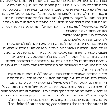
בארה"ב ניכר פער מסוים בין כלי התקשורת. רשתות ועיתונים המזוהים עם
הזרם הליברלי כמו CNN, ה״ניו יורק טיימס״ וה״וושינגטון פוסט״ הדגישו
בתחילה את ממדי האירוע ואת העובדה שמדובר באירוע חריג באוסטרליה,
ונקטו זהירות לשונית עד להצהרות הרשמיות. ב״וושינגטון פוסט״ שולב גם
דיון בסוגיות של פיקוח על נשק. לעומת זאת, כלי תקשורת שמרניים כמו
״פוקס ניוז״ וה״ניו יורק פוסט״ הציגו כבר בכותרות הראשונות את האירוע
כ״פיגוע אנטישמי״ ו״מתקפת טרור נגד יהודים״, תוך הדגשת הקשר לעלייה
באנטישמיות בעולם המערבי.
הכותרת בניו יורק פוסט,צילום: .
לה רפובליקה האיטלקי,צילום: .
מרבית מנהיגי העולם מיהרו לגנות את הפיגוע. המלך צ'ארלס, שרשמית
מוגדר כראש המדינה באוסטרליה, אמר כי הוא ורעייתו קמילה ״מזועזעים
ועצובים מפיגוע הטרור האנטישמי הנוראי על יהודים שהשתתפו בחגיגת
חנוכה בחוף בונדי״, והוסיף: ״ליבנו עם כל מי שנפגע, כולל השוטרים
שנפצעו בעת שהגנו על בני קהילתם. אנו מוקירים את המשטרה, שירותי
החירום ובני הציבור שפעולותיהם הגבוריות ללא ספק מנעו זוועה וטרגדיה
גדולות עוד יותר״.
מזכיר המדינה האמריקני מרקו רובייו הצהיר: ״לאנטישמיות אין מקום
בעולם הזה. תפילותינו עם קורבנות הפיגוע המזעזע הזה, עם הקהילה
היהודית ועם אוסטרליה״. ראש ממשלת בריטניה קיר סטארמר כתב:
״חדשות מצערות עמוקות מאוסטרליה. בריטניה שולחת את תנחומיה לכל
מי שנפגע מהפיגוע המחריד בחוף בונדי״. ראש ממשלת ניו זילנד כריסטופר
לוקסון אמר: ״אוסטרליה וניו זילנד הן יותר מחברות, הן משפחה. אני המום
מהמראות המצערים בבונדי, מקום שניו זילנדים מבקרים בו מדי יום״.
The United States strongly condemns the terrorist attack in