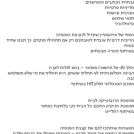
נבחרת הכתבים והפרשנים
מדיניות פרטיות
הצהרת נגישות
תנאי שימוש
כדאי
להכיר
הסוד של איינשטיין שיגדיל לכם את הפנסיה
הריבית דריבית עובדת לטובתכם רק אם תתחילו מוקדם. כך תבנו עתיד
בטוח
בשיתוף מנורה מבטחים
אל תישארו מאחור – בואו לגלות לאן ה-AI הולך
הבינה המלאכותית לא תחליף אנשים, היא תחליף את מי שלא משתמש
בה!
בשיתוף HIT,המכון הטכנולוגי חולון
מהפכת הרובוטיקה לבית
מהפכת הניקיון החכם: כל הבית נקי בלחיצת כפתור
בשיתוף רונלייט
הטעויות שיחתכו לכם את קצבת הפנסיה
ממשיכת כספים ועד חוסר תכנון – הצעדים שיצילו את הכסף שלכם