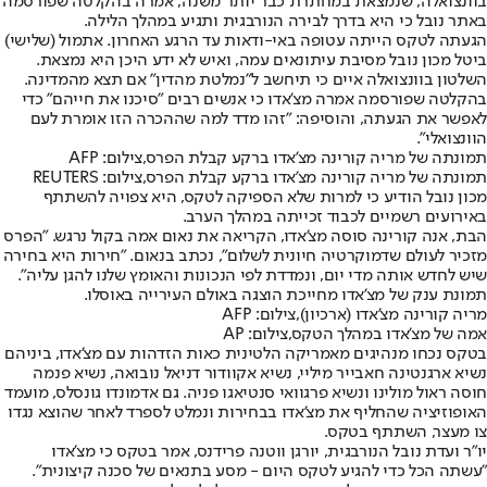
בוונצואלה, שנמצאת במחתרת כבר יותר משנה, אמרה בהקלטה שפורסמה
באתר נובל כי היא בדרך לבירה הנורבגית ותגיע במהלך הלילה.
הגעתה לטקס הייתה עטופה באי-ודאות עד הרגע האחרון. אתמול (שלישי)
ביטל מכון נובל מסיבת עיתונאים עמה, ואיש לא ידע היכן היא נמצאת.
השלטון בוונצואלה איים כי תיחשב ל״נמלטת מהדין״ אם תצא מהמדינה.
בהקלטה שפורסמה אמרה מצ'אדו כי אנשים רבים ״סיכנו את חייהם״ כדי
לאפשר את הגעתה, והוסיפה: ״זהו מדד למה שההכרה הזו אומרת לעם
הוונצואלי״.
תמונתה של מריה קורינה מצ'אדו ברקע קבלת הפרס,צילום: AFP
תמונתה של מריה קורינה מצ'אדו ברקע קבלת הפרס,צילום: REUTERS
מכון נובל הודיע כי למרות שלא הספיקה לטקס, היא צפויה להשתתף
באירועים רשמיים לכבוד זכייתה במהלך הערב.
הבת, אנה קורינה סוסה מצ'אדו, הקריאה את נאום אמה בקול נרגש. ״הפרס
מזכיר לעולם שדמוקרטיה חיונית לשלום״, נכתב בנאום. ״חירות היא בחירה
שיש לחדש אותה מדי יום, ונמדדת לפי הנכונות והאומץ שלנו להגן עליה״.
תמונת ענק של מצ'אדו מחייכת הוצגה באולם העירייה באוסלו.
מריה קורינה מצ'אדו (ארכיון),צילום: AFP
אמה של מצ'אדו במהלך הטקס,צילום: AP
בטקס נכחו מנהיגים מאמריקה הלטינית כאות הזדהות עם מצ'אדו, ביניהם
נשיא ארגנטינה חאבייר מיליי, נשיא אקוודור דניאל נובואה, נשיא פנמה
חוסה ראול מולינו ונשיא פרגוואי סנטיאגו פניה. גם אדמונדו גונסלס, מועמד
האופוזיציה שהחליף את מצ'אדו בבחירות ונמלט לספרד לאחר שהוצא נגדו
צו מעצר, השתתף בטקס.
יו״ר ועדת נובל הנורבגית, יורגן ווטנה פרידנס, אמר בטקס כי מצ'אדו
״עשתה הכל כדי להגיע לטקס היום - מסע בתנאים של סכנה קיצונית״.