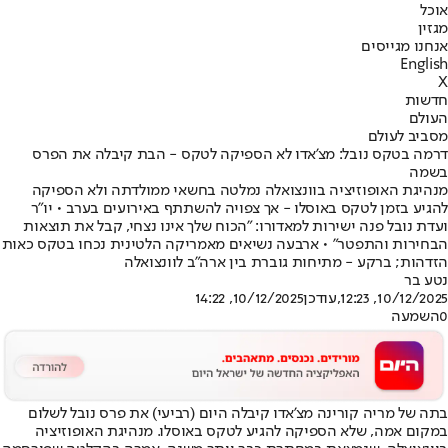
אוכל
מגזין
אנחנו מגייסים
English
X
חדשות
העולם
מסביב לעולם
דרמה בטקס נובל: מצ'אדו לא הספיקה לטקס - הבת קיבלה את הפרס
בשמה
מנהיגת האופוזיציה בוונצואלה נמלטה בחשאי ממולדתה ולא הספיקה
להגיע בזמן לטקס באוסלו - אך צפויה להשתתף באירועים בערב • יו״ר
ועדת נובל פנה ישירות למאדורו: ״הכוח שלך אינו נצחי, קבל את תוצאות
הבחירות והתפטר״ • ארבעה נשיאים מאמריקה הלטינית נכחו בטקס כאות
הזדהות; ברקע - מתיחות גוברת בין ארה״ב לוונצואלה
נטע בר
10/12/2025, 12:23
,עודכן
10/12/2025, 14:22
0
השמעה
בתה של מריה קורינה מצ'אדו קיבלה היום (רביעי) את פרס נובל לשלום
במקום אמה, שלא הספיקה להגיע לטקס באוסלו. מנהיגת האופוזיציה