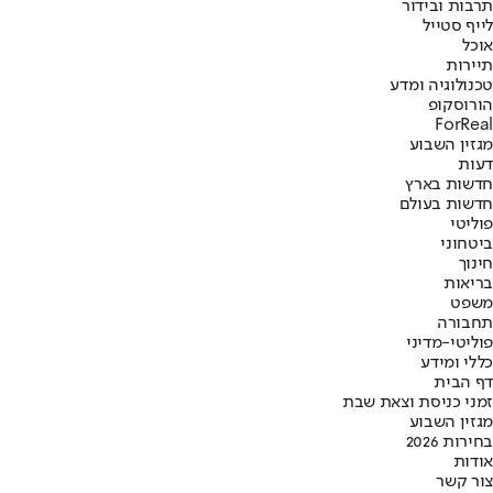
תרבות ובידור
לייף סטייל
אוכל
תיירות
טכנולוגיה ומדע
הורוסקופ
ForReal
מגזין השבוע
דעות
חדשות בארץ
חדשות בעולם
פוליטי
ביטחוני
חינוך
בריאות
משפט
תחבורה
פוליטי-מדיני
כללי ומידע
דף הבית
זמני כניסת וצאת שבת
מגזין השבוע
בחירות 2026
אודות
צור קשר