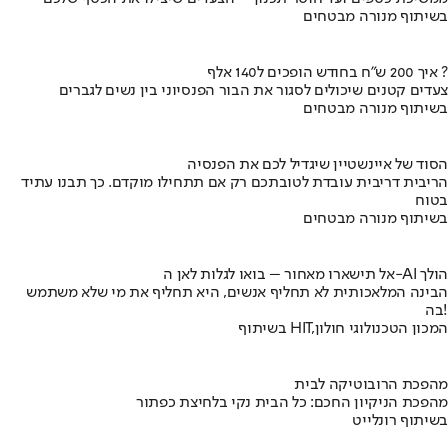
בשיתוף מנורה מבטחים
איך 200 ש"ח בחודש הופכים ל140 אלף ?
צעדים קטנים שיכולים לסגור את הבור הפנסיוני בין נשים לגברים
בשיתוף מנורה מבטחים
הסוד של איינשטיין שיגדיל לכם את הפנסיה
הריבית דריבית עובדת לטובתכם רק אם תתחילו מוקדם. כך תבנו עתיד
בטוח
בשיתוף מנורה מבטחים
אל תישארו מאחור – בואו לגלות לאן ה-AI הולך
הבינה המלאכותית לא תחליף אנשים, היא תחליף את מי שלא משתמש
בה!
בשיתוף HIT,המכון הטכנולוגי חולון
מהפכת הרובוטיקה לבית
מהפכת הניקיון החכם: כל הבית נקי בלחיצת כפתור
בשיתוף רונלייט