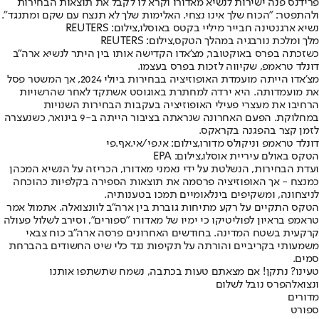
פרידנס פנה ישירות לנשיא מאדורו וקרא לו לקבל את תוצאות הבחירות
ולהתפטר: ״הכוח שלך אינו נצחי. האלימות שלך לא תנצח עם שקם ומתנגד״.
נשיא ארגנטינה חבייר מיליי בקטס באוסלו,צילום: REUTERS
מלך ומלכת נורבגיה במהלך הטקס,צילום: REUTERS
כשזכתה בפרס באוקטובר, מצ'אדו הקדישה אותו בין היתר לנשיא ארה״ב
דונלד טראמפ, שקיווה לזכות בפרס בעצמו.
מצ'אדו הייתה מועמדת האופוזיציה בבחירות ביולי 2024, אך המשטר פסל
את מועמדותה. היא ירדה למחתרת באוגוסט אשתקד לאחר שהרשויות
הרחיבו את מעצרי פעילי האופוזיציה בעקבות הבחירות השנויות
במחלוקת. הפעם האחרונה שנראתה בציבור הייתה ב-9 בינואר, כשנעצרה
לזמן קצר בהפגנה בקראקס.
דונלד טראמפ וניקולס מדורו,צילום: אי.פי/אי.אף.פי
הטקס באולם עיריית אוסלו,צילום: EPA
ועדת הבחירות, הנשלטת על ידי נאמני מאדורו, הכריזה על הנשיא המכהן
כמנצח - אך האופוזיציה פרסמה את תוצאות הספירה בקלפיות כהוכחה
לניצחונה, ומשקיפים בינלאומיים תמכו בטענותיה.
הטקס התקיים על רקע מתיחות גוברת בין ארה״ב לוונצואלה. אתמול אמר
טראמפ בראיון לפוליטיקו כי ימיו של מאדורו ״ספורים״, וסירב לשלול פעולה
קרקעית בשטח המדינה. בחודשים האחרונים פרסה ארה״ב כוח צבאי
משמעותי בקריביים והורתה על תקיפות נגד כלי שיט החשודים בהברחת
סמים.
טעינו? נתקן! אם מצאתם טעות בכתבה, נשמח שתשתפו אותנו
ונצואלה
פרס נובל לשלום
מדורים
ספורט