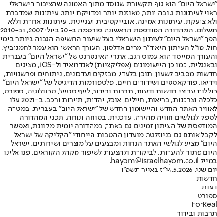
"ישראל היום" הוא גוף תקשורת שנוסד מתוך האמונה שהציבור הישראלי
ראוי לעיתונות טובה יותר, מאוזנת יותר ומדויקת יותר. עיתונות שמדברת
ולא צועקת. עיתונות אמינה, אובייקטיבית ועניינית. עיתונות אחרת וללא
תשלום. המהדורה המודפסת הראשונה פורסמה ב-30 ביולי 2007, וב-2010
הפך "ישראל היום" לעיתון הישראלי בעל שיעור החשיפה הגבוה ביותר בימי
חול. מו"ל העיתון היא ד"ר מרים אדלסון. העורך הראשי הוא עמר לחמנוביץ,
והעורך המייסד הוא עמוס רגב. אתרי האינטרנט של "ישראל היום" בעברית
ובאנגלית, כמו כן היישומונים (אפליקציות) לאנדרואיד ול-iOS, מציגים
חדשות מסביב לשעון, תוכן בלעדי, מבזקים ועדכונים, ניתוחים ופרשנויות,
וידיאו, פודקאסטים ושידורים חיים. פלטפורמות הדיגיטל של "ישראל היום"
כוללות ערוצי חדשות ודעות, תרבות ובידור, לייף סטייל, טכנולוגיה, ספורט,
כלכלה וצרכנות, בריאות, חיילים, אוכל, יהדות, תיירות ורכב. ב-2021 עלו
לאוויר האתר החדש והיישומון החדש של "ישראל היום" בעברית, במטרה
לספק לגולשים חוויה מהירה, עדכנית, בטוחה ונוחה. תכני המהדורה
המודפסת של העיתון זמינים גם באתר, במהדורה יומית מקוונת, ואפשר
לקבל אותם גם בניוזלטר. מועדון ההטבות הייחודי "הקליקה של ישראל
היום" מציע לגולשי האתר הנחות ומבצעים על מוצרים ושירותים. ישראל
היום פתוח להערות, לביקורת ולהצעות לשיפור מקהל הקוראים. פנו אלינו
במייל hayom@israelhayom.co.il.
יום שני, 4.5.2026
י"ז באייר תשפ"ו
חדשות
דעות
ספורט
ForReal
תרבות ובידור