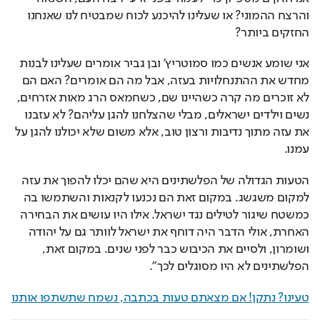
והרצח ההמוני? או שעלינו להיכנע לכוח שמבטיח לנו שאנחנו 
החזקים ביותר?
אני שומע אנשים כמו סמוטריץ' ובן גביר אומרים שעלינו לבנות 
מחדש את ההתנחלויות בעזה, אבל מה הם אומרים? האם הם 
לא זוכרים מה קרה כשהיינו שם, כשחמאס הרג מאות אזרחים, 
נשים וילדים ישראלים, מבלי שהצלחנו להגן עליהם? לא עזבנו 
את עזה מתוך נדיבות ורצון טוב, אלא משום שלא יכולנו להגן על 
עמנו.
הטעות הגדולה של הפלשתינים היא שהם יכלו להפוך את עזה 
למקום משגשג. במקום זאת הם נכנעו לקנאות והשתמשו בה 
כמשטח שיגור לטילים נגד ישראל. אילו היו עושים את הבחירה 
האחרת, אולי הדבר היה דוחף את ישראל לוותר גם על יהודה 
ושומרון, ולסיים את הכיבוש כבר לפני שנים. במקום זאת, 
הפלשתינים לא היו מסוגלים לכך".
טעינו? נתקן! אם מצאתם טעות בכתבה, נשמח שתשתפו אותנו