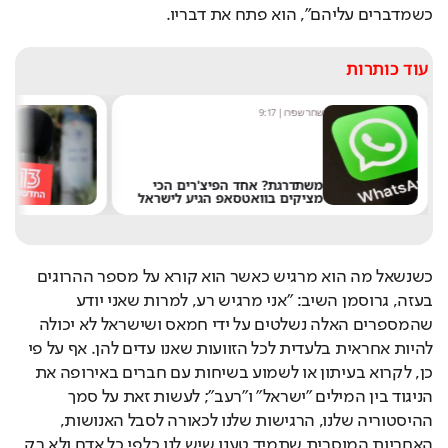
כשמדברים עליהם", הוא פתח את דבריו.
עוד כותרות
שחר שפירו
|
9:17
מ
משתדרגת? אחד הפיצ'רים הכי
מציקים בוואטסאפ הגיע לישראל
א
כשנשאל מה הוא מרגיש כאשר הוא קורא על מספר ההרוגים 
בעזה, גרוסמן השיב: "אני מרגיש רע, למרות שאני יודע 
שהמספרים האלה נשלטים על ידי חמאס ושישראל לא יכולה 
להיות אחראית בלעדית לכל הזוועות שאנו עדים להן. אף על פי 
כן, לקרוא בעיתון או לשמוע בשיחות עם חברים באירופה את 
הניגוד בין המילים "ישראל" ו"רעב"; לעשות זאת על סמך 
ההיסטוריה שלנו, הרגישות שלנו לכאורה לסבל האנושות, 
האחריות המוסרית שתמיד טענו שיש לנו כלפי כל אדם ולא רק 