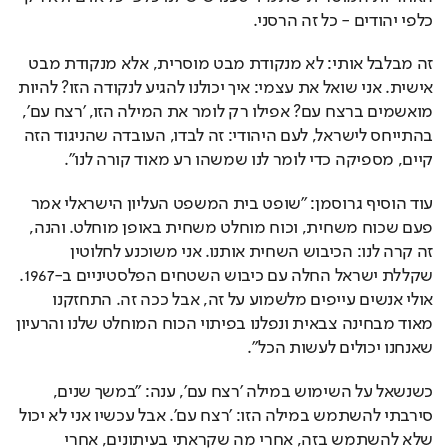
כלפי יהודים - כל זה הרסני.
זה מבלבל אותי: לא מנקודת מבט מוסרית, אלא מנקודת מבט 
אישית. אני שואל את עצמי: איך יכולנו להגיע לנקודה הזו? להיות 
מואשמים ברצח עם? אפילו רק לומר את המילה הזו, 'רצח עם', 
בהתייחס לישראל, לעם היהודי: זה לבדו, העובדה שהניגוד הזה 
קיים, מספיקה כדי לומר לנו שמשהו רע מאוד קורה לנו".
עוד הוסיף גרוסמן: "שופט בית המשפט העליון הישראלי אמר 
פעם שכוח משחית, וכוח מוחלט משחית באופן מוחלט. והנה, 
זה קרה לנו: הכיבוש השחית אותנו. אני משוכנע לחלוטין 
שקללת ישראל החלה עם כיבוש השטחים הפלסטיניים ב-1967. 
אולי אנשים עייפים מלשמוע על זה, אבל ככה זה. התחזקנו 
מאוד מבחינה צבאית ונפלנו בפיתוי הכוח המוחלט שלנו והרעיון 
שאנחנו יכולים לעשות הכל".
כשנשאל על השימוש במילה 'רצח עם', ענה: "במשך שנים, 
סירבתי להשתמש במילה הזו: 'רצח עם'. אבל עכשיו אני לא יכול 
שלא להשתמש בזה, אחרי מה שקראתי בעיתונים, אחרי 