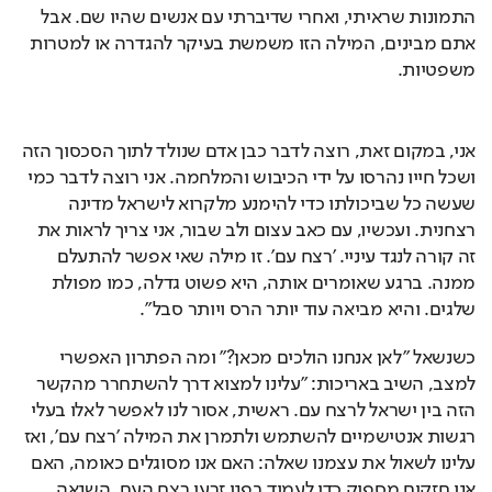
התמונות שראיתי, ואחרי שדיברתי עם אנשים שהיו שם. אבל 
אתם מבינים, המילה הזו משמשת בעיקר להגדרה או למטרות 
משפטיות.
אני, במקום זאת, רוצה לדבר כבן אדם שנולד לתוך הסכסוך הזה 
ושכל חייו נהרסו על ידי הכיבוש והמלחמה. אני רוצה לדבר כמי 
שעשה כל שביכולתו כדי להימנע מלקרוא לישראל מדינה 
רצחנית. ועכשיו, עם כאב עצום ולב שבור, אני צריך לראות את 
זה קורה לנגד עיניי. 'רצח עם'. זו מילה שאי אפשר להתעלם 
ממנה. ברגע שאומרים אותה, היא פשוט גדלה, כמו מפולת 
שלגים. והיא מביאה עוד יותר הרס ויותר סבל".
כשנשאל "לאן אנחנו הולכים מכאן?" ומה הפתרון האפשרי 
למצב, השיב באריכות: "עלינו למצוא דרך להשתחרר מהקשר 
הזה בין ישראל לרצח עם. ראשית, אסור לנו לאפשר לאלו בעלי 
רגשות אנטישמיים להשתמש ולתמרן את המילה 'רצח עם', ואז 
עלינו לשאול את עצמנו שאלה: האם אנו מסוגלים כאומה, האם 
אנו חזקים מספיק כדי לעמוד בפני זרעי רצח העם, השנאה 