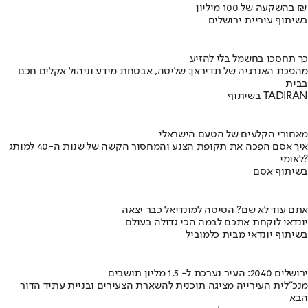
בהשקעה של 100 מיליון ₪
בשיתוף עיריית ירושלים
כך תחסכו בחשמל בלי להזיע
מהפכת האנרגיה של תדיראן: שליטה, אבטחת מידע וניהול אקלים חכם
בבית
בשיתוף TADIRAN
מאחורי הקלעים של הטעם הישראלי
איך אסם הפכה את תקופת הצנע והמחסור הקשה של שנות ה-40 למותג
לאומי?
בשיתוף אסם
אתם עוד לא שם? הטיסה למונדיאל כבר יצאה
יונדאי לוקחת אתכם לבמה הכי גדולה בעולם
בשיתוף יונדאי מבית כלמוביל
ירושלים 2040: העיר נערכת ל- 1.5 מליון תושבים
מנכ"לית העירייה מציגה תוכנית להשארת הצעירים ובניית עתיד הדור
הבא