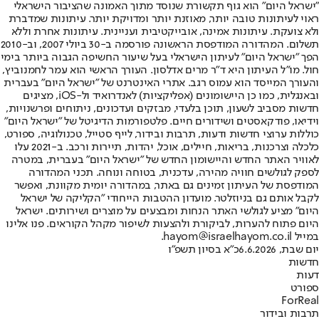
"ישראל היום" הוא גוף תקשורת שנוסד מתוך האמונה שהציבור הישראלי
ראוי לעיתונות טובה יותר, מאוזנת יותר ומדויקת יותר. עיתונות שמדברת
ולא צועקת. עיתונות אמינה, אובייקטיבית ועניינית. עיתונות אחרת וללא
תשלום. המהדורה המודפסת הראשונה פורסמה ב-30 ביולי 2007, וב-2010
הפך "ישראל היום" לעיתון הישראלי בעל שיעור החשיפה הגבוה ביותר בימי
חול. מו"ל העיתון היא ד"ר מרים אדלסון. העורך הראשי הוא עמר לחמנוביץ,
והעורך המייסד הוא עמוס רגב. אתרי האינטרנט של "ישראל היום" בעברית
ובאנגלית, כמו כן היישומונים (אפליקציות) לאנדרואיד ול-iOS, מציגים
חדשות מסביב לשעון, תוכן בלעדי, מבזקים ועדכונים, ניתוחים ופרשנויות,
וידיאו, פודקאסטים ושידורים חיים. פלטפורמות הדיגיטל של "ישראל היום"
כוללות ערוצי חדשות ודעות, תרבות ובידור, לייף סטייל, טכנולוגיה, ספורט,
כלכלה וצרכנות, בריאות, חיילים, אוכל, יהדות, תיירות ורכב. ב-2021 עלו
לאוויר האתר החדש והיישומון החדש של "ישראל היום" בעברית, במטרה
לספק לגולשים חוויה מהירה, עדכנית, בטוחה ונוחה. תכני המהדורה
המודפסת של העיתון זמינים גם באתר, במהדורה יומית מקוונת, ואפשר
לקבל אותם גם בניוזלטר. מועדון ההטבות הייחודי "הקליקה של ישראל
היום" מציע לגולשי האתר הנחות ומבצעים על מוצרים ושירותים. ישראל
היום פתוח להערות, לביקורת ולהצעות לשיפור מקהל הקוראים. פנו אלינו
במייל hayom@israelhayom.co.il.
יום שבת, 6.6.2026
כ"א בסיון תשפ"ו
חדשות
דעות
ספורט
ForReal
תרבות ובידור