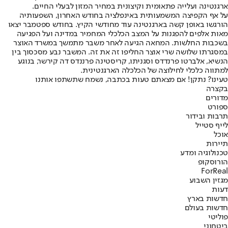
ארגנטינה ועלייה פתאומית וקיצונית במחיר המזון לבעלי החיים.
על אף הקפיצה המשמעותית באינפלציה בחודש האחרון, השפעותיה
הורגשו באופן קשה בארגנטינה עוד מחודשי הקיץ. בחודש ספטמבר יצאו
מאות אלפים להפגנות על המצב הכלכלי המחמיר במדינה ועל הפגיעה
בשכבות החלשות. המחאה הגיעה לאחר משבר מתמשך במשרד האוצר
במסגרתו שלושה שרי אוצר החליפו זה את זה. המשבר נבע מסכסוך בין
הנשיא, אלברטו פרנדדס וסגניתו, קריסטינה פרננדס דה קירשר, בנוגע
למתווה כלכלי לחילוצה של הכלכלה הארגנטינית.
טעינו? נתקן! אם מצאתם טעות בכתבה, נשמח שתשתפו אותנו
בקצרה
מדורים
ספורט
תרבות ובידור
לייף סטייל
אוכל
תיירות
טכנולוגיה ומדע
הורוסקופ
ForReal
מגזין השבוע
דעות
חדשות בארץ
חדשות בעולם
פוליטי
ביטחוני