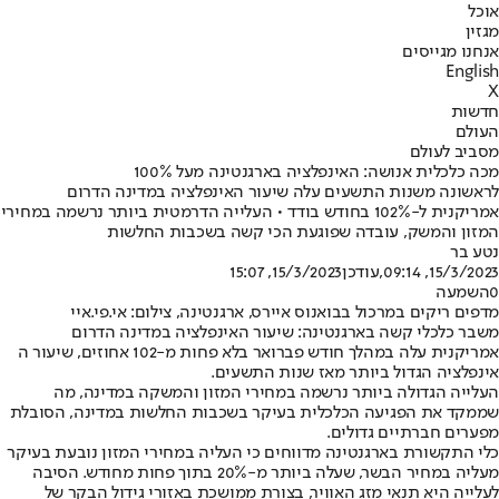
אוכל
מגזין
אנחנו מגייסים
English
X
חדשות
העולם
מסביב לעולם
מכה כלכלית אנושה: האינפלציה בארגנטינה מעל 100%
לראשונה משנות התשעים עלה שיעור האינפלציה במדינה הדרום
אמריקנית ל-102% בחודש בודד • העלייה הדרמטית ביותר נרשמה במחירי
המזון והמשק, עובדה שפוגעת הכי קשה בשכבות החלשות
נטע בר
15/3/2023, 09:14
,עודכן
15/3/2023, 15:07
0
השמעה
מדפים ריקים במרכול בבואנוס איירס, ארגנטינה, צילום: אי.פי.איי
משבר כלכלי קשה בארגנטינה: שיעור האינפלציה במדינה הדרום
אמריקנית עלה במהלך חודש פברואר בלא פחות מ-102 אחוזים, שיעור ה
אינפלציה הגדול ביותר מאז שנות התשעים.
העלייה הגדולה ביותר נרשמה במחירי המזון והמשקה במדינה, מה
שממקד את הפגיעה הכלכלית בעיקר בשכבות החלשות במדינה, הסובלת
מפערים חברתיים גדולים.
כלי התקשורת בארגנטינה מדווחים כי העליה במחירי המזון נובעת בעיקר
מעליה במחיר הבשר, שעלה ביותר מ-20% בתוך פחות מחודש. הסיבה
לעלייה היא תנאי מזג האוויר, בצורת ממושכת באזורי גידול הבקר של