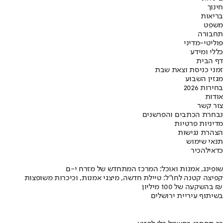
חינוך
בריאות
משפט
תחבורה
פוליטי-מדיני
כללי ומידע
דף הבית
זמני כניסת וצאת שבת
מגזין השבוע
בחירות 2026
אודות
צור קשר
נבחרת הכתבים והפרשנים
מדיניות פרטיות
הצהרת נגישות
תנאי שימוש
כדאי
להכיר
שופינג, אמנות ואוכל: המרכז המתחדש של מזרח י-ם
קפיצה קטנה לחו"ל: טיילת חדשה, מיצגי אמנות, וכיכרות משופצות
בהשקעה של 100 מיליון ₪
בשיתוף עיריית ירושלים