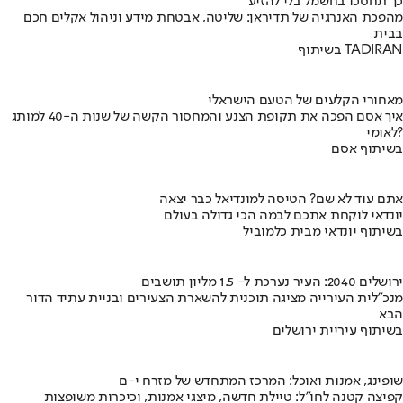
כך תחסכו בחשמל בלי להזיע
מהפכת האנרגיה של תדיראן: שליטה, אבטחת מידע וניהול אקלים חכם
בבית
בשיתוף TADIRAN
מאחורי הקלעים של הטעם הישראלי
איך אסם הפכה את תקופת הצנע והמחסור הקשה של שנות ה-40 למותג
לאומי?
בשיתוף אסם
אתם עוד לא שם? הטיסה למונדיאל כבר יצאה
יונדאי לוקחת אתכם לבמה הכי גדולה בעולם
בשיתוף יונדאי מבית כלמוביל
ירושלים 2040: העיר נערכת ל- 1.5 מליון תושבים
מנכ"לית העירייה מציגה תוכנית להשארת הצעירים ובניית עתיד הדור
הבא
בשיתוף עיריית ירושלים
שופינג, אמנות ואוכל: המרכז המתחדש של מזרח י-ם
קפיצה קטנה לחו"ל: טיילת חדשה, מיצגי אמנות, וכיכרות משופצות