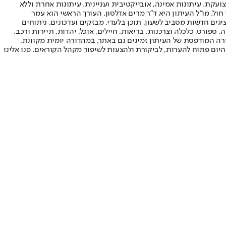
ועקת. עיתונות אמינה, אובייקטיבית ועניינית. עיתונות אחרת וללא
עור החשיפה הגבוה ביותר בימי חול. מו"ל העיתון היא ד"ר מרים אדלסון. העורך הראשי הוא עמר
 והעורך המייסד הוא עמוס רגב. אתרי האינטרנט של "ישראל היום" בעברית ובאנגלית, כמו כן היישומונים (אפליקציות) לאנדרואיד ול-iOS, מציגים חדשות מסביב לשעון, תוכן בלעדי, מבזקים ועדכונים, ניתוחים
, ספורט, כלכלה וצרכנות, בריאות, חיילים, אוכל, יהדות, תיירות ורכב.
דורה המודפסת של העיתון זמינים גם באתר, במהדורה יומית מקוונת,
היום פתוח להערות, לביקורת ולהצעות לשיפור מקהל הקוראים. פנו אלינו