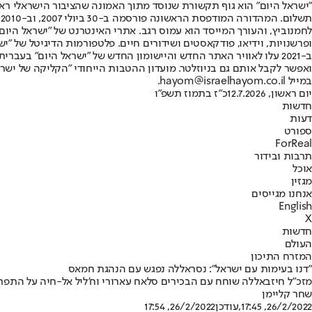
"ישראל היום" הוא גוף תקשורת שנוסד מתוך האמונה שהציבור הישראלי ראוי 
ת
ופרשנויות, וידיאו, פודקאסטים ושידורים חיים. פלטפורמות הדיגיטל של "ישרא
ב-2021 עלו לאוויר האתר החדש והיישומון החדש של "ישראל היום" בע
ואפשר לקבל אותם גם בניוזלטר. מועדון ההטבות הייחודי "הקליקה של ישרא
במייל hayom@israelhayom.co.il.
יום ראשון, 12.7.2026
כ"ז בתמוז תשפ"ו
חדשות
דעות
ספורט
ForReal
תרבות ובידור
אוכל
מגזין
אנחנו מגייסים
English
X
חדשות
העולם
המזרח התיכון
"דנו בעימות עם ישראל": נסראללה נפגש עם הנהגת חמאס
מזכ"ל חיזבאללה שוחח עם הבכירים סלאח עארורי וח'ליל אל-חיה על התפתח
שחר קליימן
26/2/2022, 17:45
,עודכן
26/2/2022, 17:54