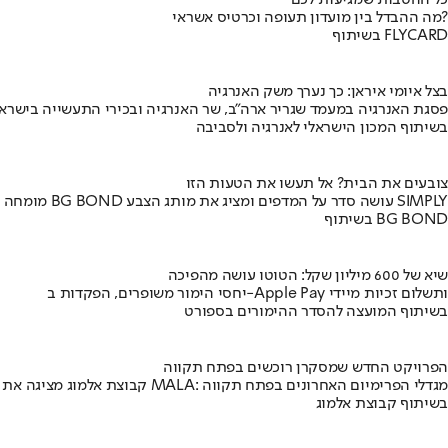
כל ההטבות שמגיעות לכם
מה ההבדל בין מועדון תעופה וכרטיס אשראי?
בשיתוף FLYCARD
בצל איומי איראן: כך נערך משק האנרגיה
פסגת האנרגיה במעמד שגריר ארה"ב, שר האנרגיה ובכירי התעשייה בישראל
בשיתוף המכון הישראלי לאנרגיה ולסביבה
צובעים את הבית? אל תעשו את הטעות הזו
מומחה BG BOND עושה סדר על המדפים ומציג את מותג הצבע SIMPLY
בשיתוף BG BOND
שיא של 600 מיליון שקל: הטוטו עושה מהפיכה
יחסי הימור משופרים, הפקדות ב-Apple Pay ותשלום זכיות מיידי
בשיתוף המועצה להסדר ההימורים בספורט
הפרויקט החדש שמסקרן רוכשים בפתח תקווה
קבוצת אלמוג מציגה את פרויקט MALA: מגדלי הפרימיום האחרונים בפתח תקווה
בשיתוף קבוצת אלמוג