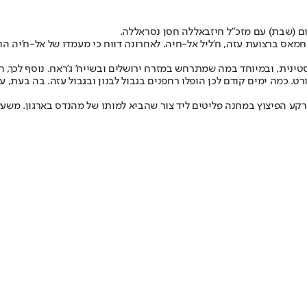
ם (שבת) עם מזכ"ל חיזבאללה חסן נסראללה.
אס ברצועת עזה, ח'ליל אל-חיה. לאחרונה דווח כי מעמדו של אל-ח'יה הו
ינית, ובמיוחד במה שמתרחש במזרח ירושלים ובשייח' ג'ראח. נוסף לכך, ה
ורט. כמה ימים קודם לכן הופלו רחפנים בגבול לבנון ובגבול עזה. בה בעת
על רקע הפיצוץ במחנה פליטים ליד צור שהביא למותו של מהנדס בארגון. מ