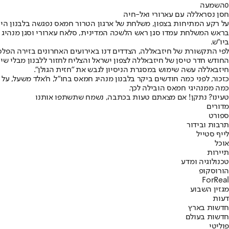
0
השמעה
חסן נסראללה עם עארורי ואל-חיה
על רקע המתיחות בצפון, משלחת של ארגון הטרור חמאס נפגשה בלבנון היו
בראש המשלחת עמדו סגן ראש הלשכה המדינית, סלאח עארורי וסגן מנהיג חמ
ביו"ש.
לפי התקשורת של חיזבאללה, הצדדים דנו באירועים האחרונים בזירה הפלסט
החודש חדר טיסן של חיזבאללה לצפון ישראל והצליח לחזור ללבנון מבלי שי
חיזבאללה עשה שימוש במסגרת הניסיון לגבש את "חזית הגולן".
כזכור, לפני כמה חודשים ביקר בלבנון מנהיג חמאס בחו"ל, ח'אלד משעל, 
כמה ממנהיגי חמאס הובילה לכך.
טעינו? נתקן! אם מצאתם טעות בכתבה, נשמח שתשתפו אותנו
מדורים
ספורט
תרבות ובידור
לייף סטייל
אוכל
תיירות
טכנולוגיה ומדע
הורוסקופ
ForReal
מגזין השבוע
דעות
חדשות בארץ
חדשות בעולם
פוליטי