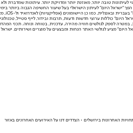
לעיתונות טובה יותר, מאוזנת יותר ומדויקת יותר. עיתונות שמדברת ולא צ
שלום. המהדורה המודפסת הראשונה פורסמה ב-30 ביולי 2007, וב-2010 הפך "ישראל היום" לעיתון הישראלי בעל שי
לחמנוביץ,
ל היום" כוללות ערוצי חדשות ודעות, תרבות ובידור, לייף סטייל, טכנולוגיה
ברית, במטרה לספק לגולשים חוויה מהירה, עדכנית, בטוחה ונוחה. תכני המה
ל היום" מציע לגולשי האתר הנחות ומבצעים על מוצרים ושירותים. ישראל 
ויות האחרונות בירושלים • הצדדים דנו על האירועים האחרונים באזור