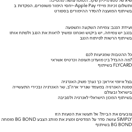
שיא של 600 מיליון שקל: הטוטו עושה מהפיכה
יחסי הימור משופרים, הפקדות ב-Apple Pay ותשלום זכיות מיידי
בשיתוף המועצה להסדר ההימורים בספורט
ועידת הנגב: צמיחה השקעה והשפעה
בנגב יש צמיחה, יש ביקוש ואנחנו נמשיך לראות את הנגב ולפתח אותו
בשיתוף הרשות לפיתוח הנגב
כל ההטבות שמגיעות לכם
מה ההבדל בין מועדון תעופה וכרטיס אשראי?
בשיתוף FLYCARD
בצל איומי איראן: כך נערך משק האנרגיה
פסגת האנרגיה במעמד שגריר ארה"ב, שר האנרגיה ובכירי התעשייה
בישראל ובעולם
בשיתוף המכון הישראלי לאנרגיה ולסביבה
צובעים את הבית? אל תעשו את הטעות הזו
מומחה BG BOND עושה סדר על המדפים ומציג את מותג הצבע SIMPLY
בשיתוף BG BOND