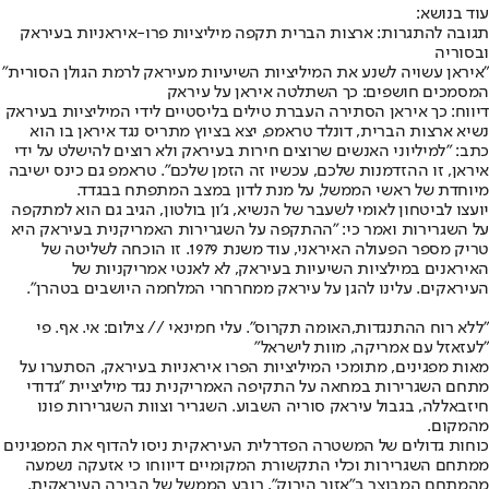
עוד בנושא:
תגובה להתגרות: ארצות הברית תקפה מיליציות פרו-איראניות בעיראק
ובסוריה
"איראן עשויה לשנע את המיליציות השיעיות מעיראק לרמת הגולן הסורית"
המסמכים חושפים: כך השתלטה איראן על עיראק
דיווח: כך איראן הסתירה העברת טילים בליסטיים לידי המיליציות בעיראק
נשיא ארצות הברית, דונלד טראמפ, יצא בציוץ מתריס נגד איראן בו הוא
כתב: "למיליוני האנשים שרוצים חירות בעיראק ולא רוצים להישלט על ידי
איראן, זו ההזדמנות שלכם, עכשיו זה הזמן שלכם". טראמפ גם כינס ישיבה
מיוחדת של ראשי הממשל, על מנת לדון במצב המתפתח בבגדד.
יועצו לביטחון לאומי לשעבר של הנשיא, ג'ון בולטון, הגיב גם הוא למתקפה
על השגרירות ואמר כי: "ההתקפה על השגרירות האמריקנית בעיראק היא
טריק מספר הפעולה האיראני, עוד משנת 1979. זו הוכחה לשליטה של
האיראנים במילציות השיעיות בעיראק, לא לאנטי אמריקניות של
העיראקים. עלינו להגן על עיראק ממחרחרי המלחמה היושבים בטהרן".
"ללא רוח ההתנגדות,האומה תקרוס". עלי חמינאי // צילום: אי. אף. פי
"לעזאזל עם אמריקה, מוות לישראל"
מאות מפגינים, מתומכי המיליציות הפרו איראניות בעיראק, הסתערו על
מתחם השגרירות במחאה על התקיפה האמריקנית נגד מיליציית "גדודי
חיזבאללה, בגבול עיראק סוריה השבוע. השגריר וצוות השגרירות פונו
מהמקום.
כוחות גדולים של המשטרה הפדרלית העיראקית ניסו להדוף את המפגינים
ממתחם השגרירות וכלי התקשורת המקומיים דיווחו כי אזעקה נשמעה
מהמתחם המבוצר ב"אזור הירוק", רובע הממשל של הבירה העיראקית.