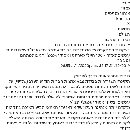
אוכל
מגזין
אנחנו מגייסים
English
X
חדשות
העולם
המזרח התיכון
ארצות הברית מתגברת את כוחותיה בבגדד
בעקבות המתקפה על השגרירות בבירת עיראק צבא ארה"ב שלח כוחות
נוספים לאזור • 100 חיילי מארינס ומסוקי אפאצ'י הגיעו למתחם
נטע בר
31/12/2019, 18:17
,עודכן
1/1/2020, 08:53
0
כוחות אמריקאיים בדרך לעיראק
תקיפת השגרירות בבגדד: צבא ארצות הברית הודיע הערב (שלישי) על
כוונתו לשלוח כוחות נוספים לאבטח את מבנה השגרירות בבירת עיראק,
וזאת לאחר שאלפי מפגינים צבאו על המבנה, פרצו אליו והציתו חלקים
ממנו. במסגרת פריסת הכוחות, אמורים להישלח לבגדד 100 חיילי מארינס
נוספים, בליווי מסוקי אפאצ'י וV-22.
מוקדם יותר, מנהיגה העלון של איראן עלי חמינאי הביע תמיכה בתקיפת
השגרירות האמריקנית בבגדד בעמוד הטוויטר שלו. בציוץ כתב חמינאי כי:
"ללא רוח ההתנגדות,האומה תקרוס ותאבד את כבודה. הכוונה היא לא
לקריסה כלפי חוץ אלא לאיבוד הכבוד, האומץ והישלטות על ידי מעצמות
זרות".