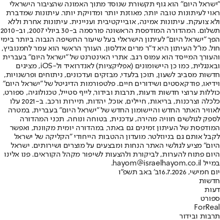
"ישראל היום" הוא גוף תקשורת שנוסד מתוך האמונה שהציבור הישראלי
ראוי לעיתונות טובה יותר, מאוזנת יותר ומדויקת יותר. עיתונות שמדברת
ולא צועקת. עיתונות אמינה, אובייקטיבית ועניינית. עיתונות אחרת וללא
תשלום. המהדורה המודפסת הראשונה פורסמה ב-30 ביולי 2007, וב-2010
הפך "ישראל היום" לעיתון הישראלי בעל שיעור החשיפה הגבוה ביותר בימי
חול. מו"ל העיתון היא ד"ר מרים אדלסון. העורך הראשי הוא עמר לחמנוביץ,
והעורך המייסד הוא עמוס רגב. אתרי האינטרנט של "ישראל היום" בעברית
ובאנגלית, כמו כן היישומונים (אפליקציות) לאנדרואיד ול-iOS, מציגים
חדשות מסביב לשעון, תוכן בלעדי, מבזקים ועדכונים, ניתוחים ופרשנויות,
וידיאו, פודקאסטים ושידורים חיים. פלטפורמות הדיגיטל של "ישראל היום"
כוללות ערוצי חדשות ודעות, תרבות ובידור, לייף סטייל, טכנולוגיה, ספורט,
כלכלה וצרכנות, בריאות, חיילים, אוכל, יהדות, תיירות ורכב. ב-2021 עלו
לאוויר האתר החדש והיישומון החדש של "ישראל היום" בעברית, במטרה
לספק לגולשים חוויה מהירה, עדכנית, בטוחה ונוחה. תכני המהדורה
המודפסת של העיתון זמינים גם באתר, במהדורה יומית מקוונת, ואפשר
לקבל אותם גם בניוזלטר. מועדון ההטבות הייחודי "הקליקה של ישראל
היום" מציע לגולשי האתר הנחות ומבצעים על מוצרים ושירותים. ישראל
היום פתוח להערות, לביקורת ולהצעות לשיפור מקהל הקוראים. פנו אלינו
במייל hayom@israelhayom.co.il.
יום חמישי, 16.7.2026
ב' באב תשפ"ו
חדשות
דעות
ספורט
ForReal
תרבות ובידור