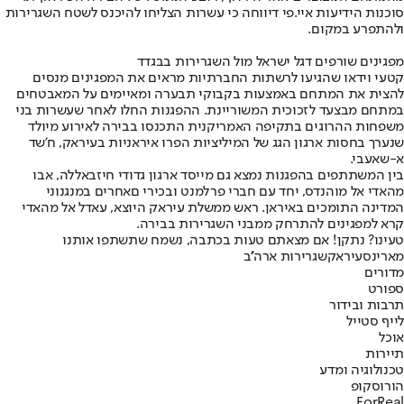
סוכנות הידיעות איי.פי דיווחה כי עשרות הצליחו להיכנס לשטח השגרירות
ולהתפרע במקום.
מפגינים שורפים דגל ישראל מול השגרירות בבגדד
קטעי וידאו שהגיעו לרשתות החברתיות מראים את המפגינים מנסים
להצית את המתחם באמצעות בקבוקי תבערה ומאיימים על המאבטחים
במתחם מבצעד לזכוכית המשוריינת. ההפגנות החלו לאחר שעשרות בני
משפחות ההרוגים בתקיפה האמריקנית התכנסו בבירה לאירוע מיולד
שנערך בחסות ארגון הגג של המיליציות הפרו איראניות בעיראק, ח'שד
א-שאעבי.
בין המשתתפים בהפגנות נמצא גם מייסד ארגון גדודי חיזבאללה, אבו
מהאדי אל מוהנדס, יחד עם חברי פרלמנט ובכירי םאחרים במנגנוני
המדינה התומכים באיראן. ראש ממשלת עיראק היוצא, עאדל אל מהאדי
קרא למפגינים להתרחק ממבני השגרירות בבירה.
טעינו? נתקן! אם מצאתם טעות בכתבה, נשמח שתשתפו אותנו
מארינס
עיראק
שגרירות ארה''ב
מדורים
ספורט
תרבות ובידור
לייף סטייל
אוכל
תיירות
טכנולוגיה ומדע
הורוסקופ
ForReal