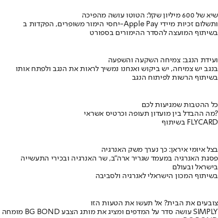
שיא של 600 מיליון שקל: הטוטו עושה מהפיכה
יחסי הימור משופרים, הפקדות ב-Apple Pay ותשלום זכיות מיידי
בשיתוף המועצה להסדר ההימורים בספורט
ועידת הנגב: צמיחה השקעה והשפעה
בנגב יש צמיחה, יש ביקוש ואנחנו נמשיך לראות את הנגב ולפתח אותו
בשיתוף הרשות לפיתוח הנגב
כל ההטבות שמגיעות לכם
מה ההבדל בין מועדון תעופה וכרטיס אשראי?
בשיתוף FLYCARD
בצל איומי איראן: כך נערך משק האנרגיה
פסגת האנרגיה במעמד שגריר ארה"ב, שר האנרגיה ובכירי התעשייה
בישראל ובעולם
בשיתוף המכון הישראלי לאנרגיה ולסביבה
צובעים את הבית? אל תעשו את הטעות הזו
מומחה BG BOND עושה סדר על המדפים ומציג את מותג הצבע SIMPLY