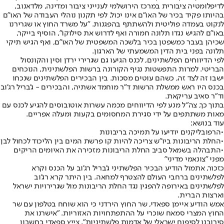
לדיפלומטיה ציבורית במרכז הירושלמי לענייני ציבור ומדינה, מלדאנוב,
בהיותו פקיד בכיר של האו״ם אינו יכול, לפי תקנון נוהלי העבודה של האו"ם
לנקוט בעמדה פוליטית ולהשתתף בהפגנות. "על משרד החוץ או שגרירנו
באו״ם להגיש נגדו תלונה חמורה ואף לדרוש את סילוקו", הוסיף בייקר,
שכיהן בעבר כמשפטן בכיר בלשכה המשפטית של האו״ם, ואף הגיש תיקי
תלונה בפני בית הדין המשמעתי של הארגון.
לפי הדיווחים הפלשתינים, לכנס הגיעו גם שגרירי ירדן וסין והקונסול
הבריטי. למרות התפשטות נגיף הקורונה ברשות הפלשתינית, הנוכחים
ישבו זה לצד זה, כשהם עוטים מסכות. בין הבכירים הפלשתינים שנכחו
בכנס היו ראש ממשלת הרשות ד"ר מוחמד אשתיה, והבכירים - ג'בריל רג'וב
וד"ר סאיב עריקאת.
בתוך כך, צה"ל מנע לפי הדיווחים מכמה עשרות אוטובוסים להגיע לכנס עם
מאות משתתפים על ידי סגירת המחסומים בקעות ומעלה אפריים.
עוד בנושא:
•
הרפובליקנים יודיעו על תמיכה בריבונות
•
החלת הריבונות ביו"ש צריכה להיות קו פרשת המים בין הליכוד לכחול לבן
•
התבהלה בשמאל סביב החלת הריבונות מזכירה את האיומים הריקים
מפני "צונאמי מדיני"
כזכור, אתמול הודיע הבכיר הפלשתיני ג'בריל רג'וב על הכנס וקרא
לפלשתינים ברחבי העולם להצטרף למחאה. בין היתר קרא רג'וב
לפלשתינים באירופה להפגין נגד החלת הריבונות מול שגרירויות ישראל
וארצות הברית.
אמש הודיע איימן ספאדי, שר החוץ הירדני כי הוא שוחח בטלפון עם שר
החוץ המצרי סמאח שוכרי על ההתפתחויות האזוריות. "אישרנו את
סירובנו לסיפוח ישראלי של אדמות פלשתיניות", צייץ ספאדי בחשבון