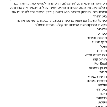
הטוויטר הרשמי שלו, "ושהשלום הוא הדרך לממש את זכויות העם
הפלשתיני. אין מנוס מפתרון פוליטי שיגן על לוב ויבטיח את אחדותה
וריבונותה. ביטחון מצרים הוא ביטחון ירדן ונעמוד יחד להבטיח את
ביטחונה".
טעינו? נתקן! אם מצאתם טעות בכתבה, נשמח שתשתפו אותנו
בקעת הירדן
החלת הריבונות
ניקולאי מלאדנוב
פת''ח
מדורים
ספורט
תרבות ובידור
לייף סטייל
אוכל
תיירות
טכנולוגיה ומדע
הורוסקופ
ForReal
מגזין השבוע
דעות
חדשות בארץ
חדשות בעולם
פוליטי
ביטחוני
חינוך
בריאות
משפט
תחבורה