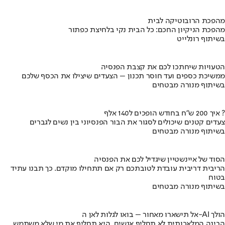
מהפכת הרובוטיקה לבית
מהפכת הניקיון החכם: כל הבית נקי בלחיצת כפתור
בשיתוף רונלייט
הטעויות שיחתכו לכם את קצבת הפנסיה
ממשיכת כספים ועד חוסר תכנון – הצעדים שיצילו את הכסף שלכם
בשיתוף מנורה מבטחים
איך 200 ש"ח בחודש הופכים ל140 אלף ?
צעדים קטנים שיכולים לסגור את הבור הפנסיוני בין נשים לגברים
בשיתוף מנורה מבטחים
הסוד של איינשטיין שיגדיל לכם את הפנסיה
הריבית דריבית עובדת לטובתכם רק אם תתחילו מוקדם. כך תבנו עתיד
בטוח
בשיתוף מנורה מבטחים
אל תישארו מאחור – בואו לגלות לאן ה-AI הולך
הבינה המלאכותית לא תחליף אנשים, היא תחליף את מי שלא משתמש