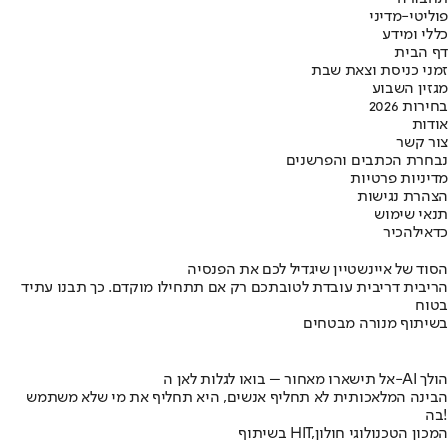
פוליטי-מדיני
כללי ומידע
דף הבית
זמני כניסת וצאת שבת
מגזין השבוע
בחירות 2026
אודות
צור קשר
נבחרת הכתבים והפרשנים
מדיניות פרטיות
הצהרת נגישות
תנאי שימוש
כדאי
להכיר
הסוד של איינשטיין שיגדיל לכם את הפנסיה
הריבית דריבית עובדת לטובתכם רק אם תתחילו מוקדם. כך תבנו עתיד
בטוח
בשיתוף מנורה מבטחים
אל תישארו מאחור – בואו לגלות לאן ה-AI הולך
הבינה המלאכותית לא תחליף אנשים, היא תחליף את מי שלא משתמש
בה!
בשיתוף HIT,המכון הטכנולוגי חולון