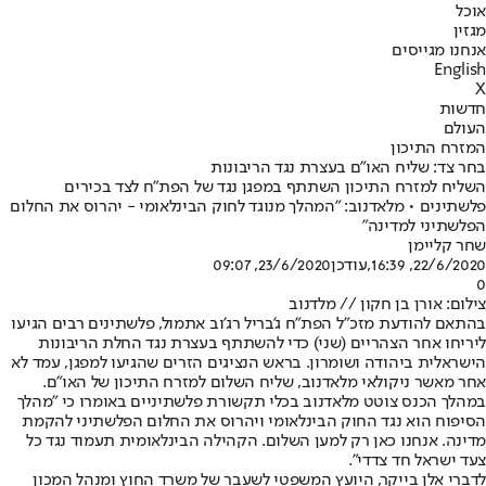
אוכל
מגזין
אנחנו מגייסים
English
X
חדשות
העולם
המזרח התיכון
בחר צד: שליח האו"ם בעצרת נגד הריבונות
השליח למזרח התיכון השתתף במפגן נגד של הפת"ח לצד בכירים
פלשתינים • מלאדנוב: "המהלך מנוגד לחוק הבינלאומי - יהרוס את החלום
הפלשתיני למדינה"
שחר קליימן
22/6/2020, 16:39
,עודכן
23/6/2020, 09:07
0
צילום: אורן בן חקון // מלדנוב
בהתאם להודעת מזכ"ל הפת"ח ג'בריל רג'וב אתמול, פלשתינים רבים הגיעו
ליריחו אחר הצהריים (שני) כדי להשתתף בעצרת נגד החלת הריבונות
הישראלית ביהודה ושומרון. בראש הנציגים הזרים שהגיעו למפגן, עמד לא
אחר מאשר ניקולאי מלאדנוב, שליח השלום למזרח התיכון של האו"ם.
במהלך הכנס צוטט מלאדנוב בכלי תקשורת פלשתיניים באומרו כי "מהלך
הסיפוח הוא נגד החוק הבינלאומי ויהרוס את החלום הפלשתיני להקמת
מדינה. אנחנו כאן רק למען השלום. הקהילה הבינלאומית תעמוד נגד כל
צעד ישראל חד צדדי".
לדברי אלן בייקר, היועץ המשפטי לשעבר של משרד החוץ ומנהל המכון