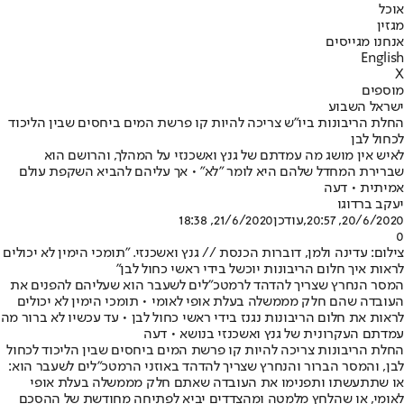
אוכל
מגזין
אנחנו מגייסים
English
X
מוספים
ישראל השבוע
החלת הריבונות ביו"ש צריכה להיות קו פרשת המים ביחסים שבין הליכוד
לכחול לבן
לאיש אין מושג מה עמדתם של גנץ ואשכנזי על המהלך, והרושם הוא
שברירת המחדל שלהם היא לומר "לא" • אך עליהם להביא השקפת עולם
אמיתית • דעה
יעקב ברדוגו
20/6/2020, 20:57
,עודכן
21/6/2020, 18:38
0
צילום: עדינה ולמן, דוברות הכנסת // גנץ ואשכנזי. "תומכי הימין לא יכולים
לראות איך חלום הריבונות יוכשל בידי ראשי כחול לבן"
המסר הנחרץ שצריך להדהד לרמטכ"לים לשעבר הוא שעליהם להפנים את
העובדה שהם חלק מממשלה בעלת אופי לאומי • תומכי הימין לא יכולים
לראות את חלום הריבונות נגנז בידי ראשי כחול לבן • עד עכשיו לא ברור מה
עמדתם העקרונית של גנץ ואשכנזי בנושא • דעה
החלת הריבונות צריכה להיות קו פרשת המים ביחסים שבין הליכוד לכחול
לבן, והמסר הברור והנחרץ שצריך להדהד באוזני הרמטכ"לים לשעבר הוא:
או שתתעשתו ותפנימו את העובדה שאתם חלק מממשלה בעלת אופי
לאומי, או שהלחץ מלמטה ומהצדדים יביא לפתיחה מחודשת של ההסכם