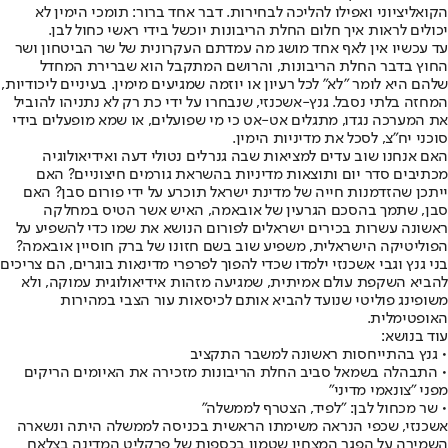
הקואליציוני ואפילו להליכה לבחירות. דבר אחד ברור: תומכי הימין לא
יכולים לראות איך חלום החלת הריבונות יוכשל בידי ראשי כחול לבן.
עד עכשיו אין לאף אחד מושג מה עמדתם העקרונית של שר הביטחון ושר
החוץ בדבר החלת הריבונות, והרושם המתקבל הוא שברירת המחדל
שלהם היא לומר "לא" לכל רעיון או יוזמה שמגיעים מימין. בעיניים ליכודיות,
המחזה בלתי נסבל. גנץ-אשכנזי, שנבחרו על ידי כת רק לא נתניהו להוביל
את המערכה נגדו, מתגלים אט-אט כי מי שפועלים, או שמא מופעלים בידי
סוכני יח"צ, לסכל את מדיניות הימין.
האם אנחנו שוב עדים למציאות שבה גנרלים נטולי דעה ואידיאולוגיה
מכתיבים סדר יום ותוצאות מדיניות בהשראת גורמים חיצוניים? האם
ייתכן שהזדמנות חייה של מדינת ישראל תוכרע על ידי פורום סבן? האם
סבן, שתמך בהסכם הגרעין של אובאמה, האיש אשר הטיס במחלקה
ראשונה עשרות בכירים ישראלים לפורום הנושא את שמו כדי להשפיע על
הפוליטיקה הישראלית, משפיע שוב בשם חזונו של ברק חוסיין אובאמה?
בני גנץ וגבי אשכנזי ילמדו שכדי להפוך לפרפרי מדינאות בוגרים, הם צריכים
להביא השקפת עולם אמיתית, שמגיעה מזהות אידיאולוגית עמוקה, ולא
משופינג פוליטי שנועד להביא אותם לכיסאות עור הצבי במהירות
האופטימלית.
עוד בנושא:
• גנץ בהתייחסות ראשונה למשבר התקציב
• התבהלה בשמאל סביב החלת הריבונות מזכירה את האיומים הריקים
מפני "צונאמי מדיני"
• שר מכחול לבן: "לפיד, הצטרף לממשלה"
אשכנזי, שכפי הנראה משימתו הראשית בכניסה לממשלה היתה ונשארה
השמירה על הפגר המצחין שטמון בכספות של פרקליט המדינה בצלאח