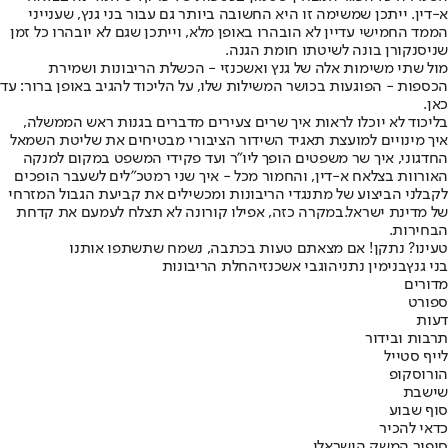
א-דין. ייתכן שמשימה זו היא החשובה ביותר גם עבור בני גנץ, שענייני
הממד החמישי עדיין לא הובהרו באופן מלא, וייתכן שגם לא יובהרו כל זמן
שניסנקורן בונה לשיטתו חומת הגנה.
מול שתי משימות אלה של גנץ ואשכנזי - הכשלת הריבונות ושמירת
הכספות - הפוגעות בכושר המשילות שלו, על הליכוד להגיב באופן ברור: עד
כאן.
בליכוד לא יוכלו לראות איך שרים צעירים מדברים בגנות ראש הממשלה,
איך מינויים למועצת תאגיד השידור הציבורי מבטיחים את שליטת השמאל
החדגוני, איך שר משפטים הופך ליו"ר ועד פקידי המשפט במקום למנקה
האורוות בצלאח א-דין, והחמור מכל - איך שני רמטכ"לים לשעבר הופכים
לקבלני הביצוע של מתנגדי הריבונות ומכשילים את קביעת הגבול המזרחי
של מדינת ישראל.
במקרה כזה, אפילו קורונה לא תצלח לעמעם את קדחת
הבחירות.
טעינו? נתקן! אם מצאתם טעות בכתבה, נשמח שתשתפו אותנו
בני גנץ
בנימין נתניהו
גבי אשכנזי
החלת הריבונות
מדורים
ספורט
דעות
תרבות ובידור
לייף סטייל
הורוסקופ
שישבת
סוף שבוע
כדאי להכיר
סיפור המשק הישראלי