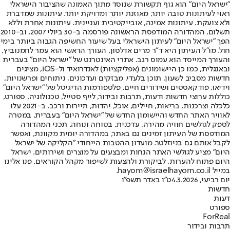
"ישראל היום" הוא גוף תקשורת שנוסד מתוך האמונה שהציבור הישראלי
ראוי לעיתונות טובה יותר, מאוזנת יותר ומדויקת יותר. עיתונות שמדברת
ולא צועקת. עיתונות אמינה, אובייקטיבית ועניינית. עיתונות אחרת וללא
תשלום. המהדורה המודפסת הראשונה פורסמה ב-30 ביולי 2007, וב-2010
הפך "ישראל היום" לעיתון הישראלי בעל שיעור החשיפה הגבוה ביותר בימי
חול. מו"ל העיתון היא ד"ר מרים אדלסון. העורך הראשי הוא עמר לחמנוביץ,
והעורך המייסד הוא עמוס רגב. אתרי האינטרנט של "ישראל היום" בעברית
ובאנגלית, כמו כן היישומונים (אפליקציות) לאנדרואיד ול-iOS, מציגים
חדשות מסביב לשעון, תוכן בלעדי, מבזקים ועדכונים, ניתוחים ופרשנויות,
וידיאו, פודקאסטים ושידורים חיים. פלטפורמות הדיגיטל של "ישראל היום"
כוללות ערוצי חדשות ודעות, תרבות ובידור, לייף סטייל, טכנולוגיה, ספורט,
כלכלה וצרכנות, בריאות, חיילים, אוכל, יהדות, תיירות ורכב. ב-2021 עלו
לאוויר האתר החדש והיישומון החדש של "ישראל היום" בעברית, במטרה
לספק לגולשים חוויה מהירה, עדכנית, בטוחה ונוחה. תכני המהדורה
המודפסת של העיתון זמינים גם באתר, במהדורה יומית מקוונת, ואפשר
לקבל אותם גם בניוזלטר. מועדון ההטבות הייחודי "הקליקה של ישראל
היום" מציע לגולשי האתר הנחות ומבצעים על מוצרים ושירותים. ישראל
היום פתוח להערות, לביקורת ולהצעות לשיפור מקהל הקוראים. פנו אלינו
במייל hayom@israelhayom.co.il.
יום רביעי, 4.3.2026
ט"ו באדר תשפ"ו
חדשות
דעות
ספורט
ForReal
תרבות ובידור