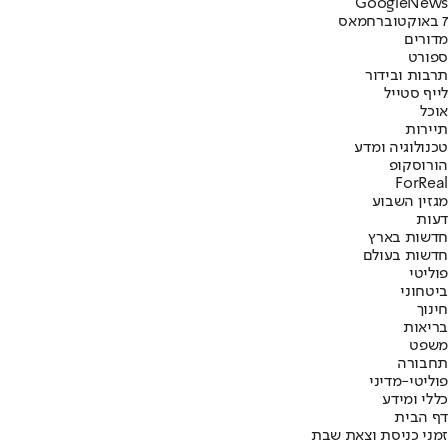
G
o
o
g
l
e
News
7 באוקטובר
חמאס
מדורים
ספורט
תרבות ובידור
לייף סטייל
אוכל
תיירות
טכנולוגיה ומדע
הורוסקופ
ForReal
מגזין השבוע
דעות
חדשות בארץ
חדשות בעולם
פוליטי
ביטחוני
חינוך
בריאות
משפט
תחבורה
פוליטי-מדיני
כללי ומידע
דף הבית
זמני כניסת וצאת שבת