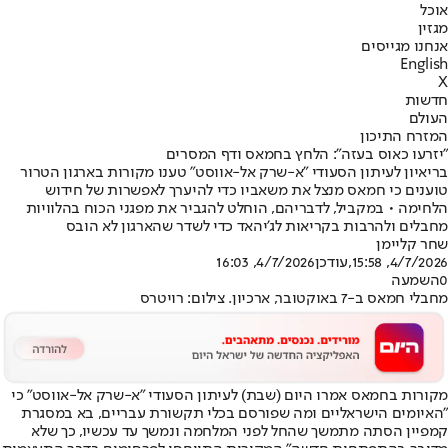
אוכל
מגזין
אנחנו מגייסים
English
X
חדשות
העולם
המזרח התיכון
"יזרעו כאוס בעזה": הלחץ בחמאס ודף המסרים
בריאיון לעיתון הסעודי "א-שרק אל-אווסט" טענו מקורות בארגון הטרור
טוענים כי חמאס מנצל את משאביו כדי להיערך לאפשרות של חידוש
הלחימה • במקביל, לדבריהם, הוחלט להגביר את מפגני הכוח בהלוויות
מחבלים ולהרבות בקריאות לג'יהאד כדי לשדר שהארגון לא הובס
שחר קליימן
4/7/2026, 15:58
,עודכן
4/7/2026, 16:03
0
השמעה
מחבלי חמאס ב-7 באוקטובר, ארכיון. צילום: רויטרס
מקורות בחמאס אמרו היום (שבת) לעיתון הסעודי "א-שרק אל-אווסט" כי
"האיומים הישראליים ומה שפורסם בכלי תקשורת עבריים, בא במסגרת
קמפיין הסתה מתמשך שהחל לפני המלחמה ונמשך עד עכשיו, כך שלא