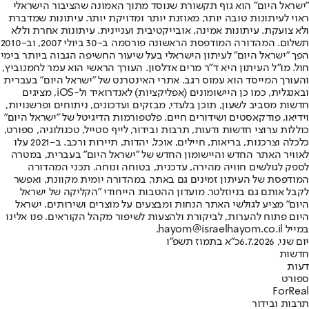
"ישראל היום" הוא גוף תקשורת שנוסד מתוך האמונה שהציבור הישראלי
ראוי לעיתונות טובה יותר, מאוזנת יותר ומדויקת יותר. עיתונות שמדברת
ולא צועקת. עיתונות אמינה, אובייקטיבית ועניינית. עיתונות אחרת וללא
תשלום. המהדורה המודפסת הראשונה פורסמה ב-30 ביולי 2007, וב-2010
הפך "ישראל היום" לעיתון הישראלי בעל שיעור החשיפה הגבוה ביותר בימי
חול. מו"ל העיתון היא ד"ר מרים אדלסון. העורך הראשי הוא עמר לחמנוביץ,
והעורך המייסד הוא עמוס רגב. אתרי האינטרנט של "ישראל היום" בעברית
ובאנגלית, כמו כן היישומונים (אפליקציות) לאנדרואיד ול-iOS, מציגים
חדשות מסביב לשעון, תוכן בלעדי, מבזקים ועדכונים, ניתוחים ופרשנויות,
וידיאו, פודקאסטים ושידורים חיים. פלטפורמות הדיגיטל של "ישראל היום"
כוללות ערוצי חדשות ודעות, תרבות ובידור, לייף סטייל, טכנולוגיה, ספורט,
כלכלה וצרכנות, בריאות, חיילים, אוכל, יהדות, תיירות ורכב. ב-2021 עלו
לאוויר האתר החדש והיישומון החדש של "ישראל היום" בעברית, במטרה
לספק לגולשים חוויה מהירה, עדכנית, בטוחה ונוחה. תכני המהדורה
המודפסת של העיתון זמינים גם באתר, במהדורה יומית מקוונת, ואפשר
לקבל אותם גם בניוזלטר. מועדון ההטבות הייחודי "הקליקה של ישראל
היום" מציע לגולשי האתר הנחות ומבצעים על מוצרים ושירותים. ישראל
היום פתוח להערות, לביקורת ולהצעות לשיפור מקהל הקוראים. פנו אלינו
במייל hayom@israelhayom.co.il.
יום שני, 6.7.2026
כ"א בתמוז תשפ"ו
חדשות
דעות
ספורט
ForReal
תרבות ובידור