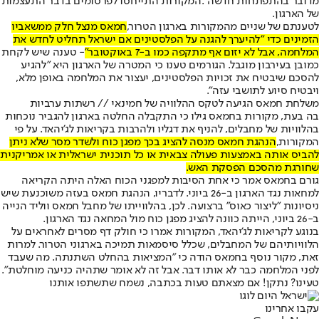
מדובר בהתפתחות חדשה
".
המקורות התייחסו לפרסומים בדבר התעצמות
של הארגון.
לטענתם של שניים מהמקורות בארגון הטרור,
חמאס מנצל חלק ממשאביו
הזמינים כדי "להיערך להגנה על הפלסטינים אם ישראל תחליט לחדש את
המלחמה, אבל לא יזום אף מתקפה כמו ב-7 באוקטובר"
- טענה שיש לקחת
כמובן בעירבון מוגבל. הגורמים טענו כי המטרה של הארגון היא "להגיע
להסכם שיבטיח את זכויות הפלסטינים, יעצור את המלחמה באופן מלא,
ויבטיח סיוע לתושבי עזה".
משלחת חמאס הגיעה לטקס ההלוויה של חמינאי // רשתות ערביות
בה בעת, מקורות בחמאס גילו כי התקבלה החלטה בארגון להגביר נוכחות
בהלוויות של מחבלים, להניף את דגליו ולהרבות בקריאות לג'יהאד. על פי
המקורות,
הנהגת חמאס מנסה להציג בכך מפגן כוח ולשדר מסר שלא ניתן
להביס אותה באמצעות פעולה צבאית או כל תוכנית ישראלית או אמריקנית
שחורגת מהסכם הפסקת האש.
גורם בחמאס אמר כי אחת הסיבות למפגני הכוח האלה היתה הקריאה
למחאות נגד הארגון ב-26 ביוני. לדבריו, הנהגת חמאס בעזה משוכנעת שיש
ניסיונות "ליצור כאוס" ברצועה. לכן, בהלווייתו של מחבל חמאס ווליד הנייה
ב-26 ביוני, הייתה כוונה להציג מפגן כוח מול המחאה נגד הארגון.
בנוגע לקריאות לג'יהאד, המקורות אמרו כי חולק דף מסרים לאחראים על
הלוויותיהם של המחבלים, שכלל סיסמאות תמיכה בארגוני הטרור. למרות
זאת, מקור נוסף בחמאס הודה כי "המציאות בהחלט השתנתה. מה שעבד
לפני המלחמה כבר לא אותו דבר. אבל זה לא אומר שתהיה כניעה מוחלטת".
טעינו? נתקן! אם מצאתם טעות בכתבה, נשמח שתשתפו אותנו
עקבו אחרינו