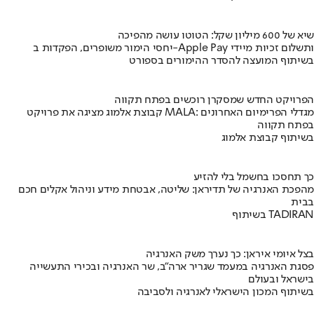
שיא של 600 מיליון שקל: הטוטו עושה מהפיכה
יחסי הימור משופרים, הפקדות ב-Apple Pay ותשלום זכיות מיידי
בשיתוף המועצה להסדר ההימורים בספורט
הפרויקט החדש שמסקרן רוכשים בפתח תקווה
קבוצת אלמוג מציגה את פרויקט MALA: מגדלי הפרימיום האחרונים
בפתח תקווה
בשיתוף קבוצת אלמוג
כך תחסכו בחשמל בלי להזיע
מהפכת האנרגיה של תדיראן: שליטה, אבטחת מידע וניהול אקלים חכם
בבית
בשיתוף TADIRAN
בצל איומי איראן: כך נערך משק האנרגיה
פסגת האנרגיה במעמד שגריר ארה"ב, שר האנרגיה ובכירי התעשייה
בישראל ובעולם
בשיתוף המכון הישראלי לאנרגיה ולסביבה