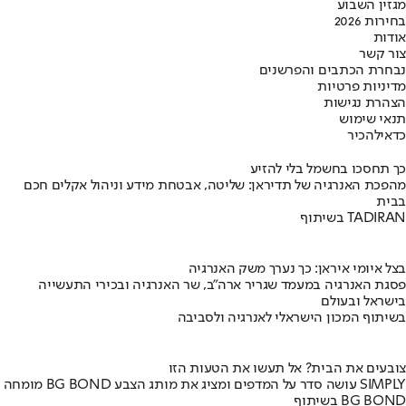
מגזין השבוע
בחירות 2026
אודות
צור קשר
נבחרת הכתבים והפרשנים
מדיניות פרטיות
הצהרת נגישות
תנאי שימוש
כדאי
להכיר
כך תחסכו בחשמל בלי להזיע
מהפכת האנרגיה של תדיראן: שליטה, אבטחת מידע וניהול אקלים חכם
בבית
בשיתוף TADIRAN
בצל איומי איראן: כך נערך משק האנרגיה
פסגת האנרגיה במעמד שגריר ארה"ב, שר האנרגיה ובכירי התעשייה
בישראל ובעולם
בשיתוף המכון הישראלי לאנרגיה ולסביבה
צובעים את הבית? אל תעשו את הטעות הזו
מומחה BG BOND עושה סדר על המדפים ומציג את מותג הצבע SIMPLY
בשיתוף BG BOND