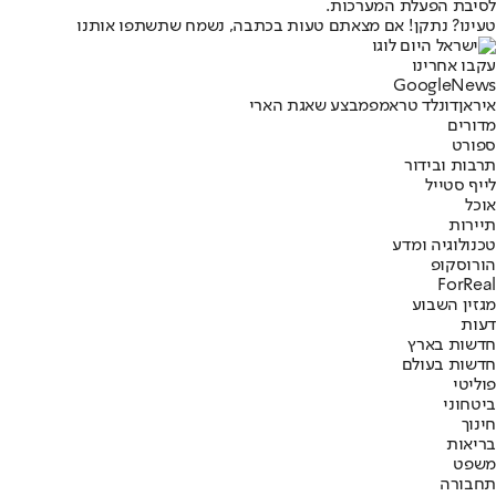
לסיבת הפעלת המערכות.
טעינו? נתקן! אם מצאתם טעות בכתבה, נשמח שתשתפו אותנו
עקבו אחרינו
G
o
o
g
l
e
News
איראן
דונלד טראמפ
מבצע שאגת הארי
מדורים
ספורט
תרבות ובידור
לייף סטייל
אוכל
תיירות
טכנולוגיה ומדע
הורוסקופ
ForReal
מגזין השבוע
דעות
חדשות בארץ
חדשות בעולם
פוליטי
ביטחוני
חינוך
בריאות
משפט
תחבורה