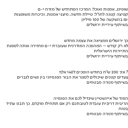
שופינג, אמנות ואוכל: המרכז המתחדש של מזרח י-ם
קפיצה קטנה לחו"ל: טיילת חדשה, מיצגי אמנות, וכיכרות משופצות
בהשקעה של 100 מיליון ₪
בשיתוף עיריית ירושלים
כך ירושלים ממציאה את עצמה מחדש
לא רק קודש – המהפכה המודרנית שעוברת י-ם מחזירה אותה לפסגת
התיירות הישראלית
בשיתוף עיריית ירושלים
איך 200 ש"ח בחודש הופכים ל140 אלף ?
צעדים קטנים שיכולים לסגור את הבור הפנסיוני בין נשים לגברים
בשיתוף מנורה מבטחים
הסוד של איינשטיין שיגדיל לכם את הפנסיה
הריבית דריבית עובדת לטובתכם רק אם תתחילו מוקדם. כך תבנו עתיד
בטוח
בשיתוף מנורה מבטחים