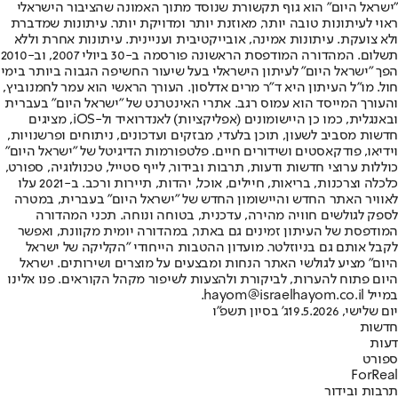
"ישראל היום" הוא גוף תקשורת שנוסד מתוך האמונה שהציבור הישראלי
ראוי לעיתונות טובה יותר, מאוזנת יותר ומדויקת יותר. עיתונות שמדברת
ולא צועקת. עיתונות אמינה, אובייקטיבית ועניינית. עיתונות אחרת וללא
תשלום. המהדורה המודפסת הראשונה פורסמה ב-30 ביולי 2007, וב-2010
הפך "ישראל היום" לעיתון הישראלי בעל שיעור החשיפה הגבוה ביותר בימי
חול. מו"ל העיתון היא ד"ר מרים אדלסון. העורך הראשי הוא עמר לחמנוביץ,
והעורך המייסד הוא עמוס רגב. אתרי האינטרנט של "ישראל היום" בעברית
ובאנגלית, כמו כן היישומונים (אפליקציות) לאנדרואיד ול-iOS, מציגים
חדשות מסביב לשעון, תוכן בלעדי, מבזקים ועדכונים, ניתוחים ופרשנויות,
וידיאו, פודקאסטים ושידורים חיים. פלטפורמות הדיגיטל של "ישראל היום"
כוללות ערוצי חדשות ודעות, תרבות ובידור, לייף סטייל, טכנולוגיה, ספורט,
כלכלה וצרכנות, בריאות, חיילים, אוכל, יהדות, תיירות ורכב. ב-2021 עלו
לאוויר האתר החדש והיישומון החדש של "ישראל היום" בעברית, במטרה
לספק לגולשים חוויה מהירה, עדכנית, בטוחה ונוחה. תכני המהדורה
המודפסת של העיתון זמינים גם באתר, במהדורה יומית מקוונת, ואפשר
לקבל אותם גם בניוזלטר. מועדון ההטבות הייחודי "הקליקה של ישראל
היום" מציע לגולשי האתר הנחות ומבצעים על מוצרים ושירותים. ישראל
היום פתוח להערות, לביקורת ולהצעות לשיפור מקהל הקוראים. פנו אלינו
במייל hayom@israelhayom.co.il.
יום שלישי, 19.5.2026
ג' בסיון תשפ"ו
חדשות
דעות
ספורט
ForReal
תרבות ובידור