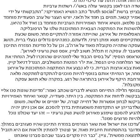
לדחות אותה ולתת עוד סיכוי למו"מ.
שדה הגז לאפן בקטאר עולה באש// רשתות ערביות
בציוץ ברשת "truth social" כתב הנשיא האמריקני: "התבקשתי על ידי
אמיר קטאר, תמים בן חמד אל ת’אני, יורש העצר של ערב הסעודית מוחמד
בן סלמאן, ונשיא איחוד האמירויות הערביות מוחמד בן זאיד אל נהיאן,
להשהות את המתקפה הצבאית המתוכננת שלנו על הרפובליקה
האסלאמית של איראן, שהייתה אמורה להתקיים מחר, משום שכעת
מתקיימים משא ומתן רציני, ולדעתם, כמנהיגים גדולים ובעלי ברית, תושג
עסקה שתהיה מקובלת מאוד על ארה"ב, וכן על כל מדינות המזרח התיכון
ומעבר לו. עסקה זו תכלול, חשוב לציין, אפס נשק גרעיני לאיראן".
טראמפ הוסיף: "על בסיס הכבוד שלי למנהיגים שהוזכרו לעיל, הנחתי את
שר המלחמה פיט הגסת’, את יו”ר המטות המשולבים, הגנרל דניאל קיין,
ואת צבא ארצות הברית, כי לא נבצע את המתקפה המתוכננת על איראן
מחר, אך הנחיתי אותם בנוסף להיות מוכנים להתקדם למתקפה מלאה
ורחבת היקף על איראן בהתראה של רגע, במקרה שלא תושג עסקה
מקובלת".
בנוסף הלילה התייחס הנשיא לדברים שכתב ואמר: "מדינות שונות פנו אליי
בבקשה לדחות את המתקפה. בין היתר, סעודיה, קטאר ואיחוד האמירויות
ביקשו לבחון אפשרות של דחייה קצרה, של יומיים או שלושה, משום
שלדבריהן יש התקדמות משמעותית בדרך להסכם. אם אכן ניתן יהיה
להגיע להסכם שימנע מאיראן להשיג נשק גרעיני – זהו יעד שכולנו נוכל
להיות מרוצים ממנו".
"עדכנו את ישראל ואת שאר הגורמים במזרח התיכון שהיו מעורבים במהלך.
מדובר בהתפתחות חיובית מאוד, אך נצטרך להמתין ולראות אם היא תוביל
לתוצאה ממשית", ציין. "כבר היו מקרים בעבר שבהם סברנו שאנחנו