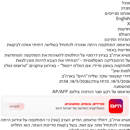
אוכל
מגזין
אנחנו מגייסים
English
X
חדשות
העולם
המזרח התיכון
טראמפ: המתקפה היתה אמורה להתחיל בשלישי, דחיתי אותה לבקשת
מדינות באזור
נשיא ארה"ב בציוץ דרמטי על החלטתו להשהות את המתקפה המחודשת
על הרפובליקה האסלאמית • "הנחיתי את הצבא להיות מוכן לצאת
למתקפה באופן מיידי, אם המו"מ ייכשל" • באיראן עוקצים: "טראמפ נאלץ
לסגת שוב"
דודי קוגן
אור שקד, שליח "היום" בארה"ב
18/5/2026, 19:10
,עודכן
18/5/2026, 21:58
0
השמעה
טראמפ על רקע מצר הורמוז. צילום: AP/AFP
נשיא ארה"ב, דונלד טראמפ, הודיע הערב (שני) כי המתקפה על איראן היתה
אמורה להתחיל מחר. עם זאת, בשל בקשת מדינות האזור, הוא החליט