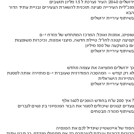
ירושלים 2040: העיר נערכת ל 1.5 מליון תושבים
מנכ"לית העירייה מציגה תוכנית להשארת הצעירים ובניית עתיד הדור
הבא
בשיתוף עיריית ירושלים
שופינג, אמנות ואוכל: המרכז המתחדש של מזרח י-ם
קפיצה קטנה לחו"ל: טיילת חדשה, מיצגי אמנות, וכיכרות משופצות
בהשקעה של 100 מיליון ₪
בשיתוף עיריית ירושלים
כך ירושלים ממציאה את עצמה מחדש
לא רק קודש – המהפכה המודרנית שעוברת י-ם מחזירה אותה לפסגת
התיירות הישראלית
בשיתוף עיריית ירושלים
איך 200 ש"ח בחודש הופכים ל140 אלף ?
צעדים קטנים שיכולים לסגור את הבור הפנסיוני בין נשים לגברים
בשיתוף מנורה מבטחים
הסוד של איינשטיין שיגדיל לכם את הפנסיה
הריבית דריבית עובדת לטובתכם רק אם תתחילו מוקדם. כך תבנו עתיד