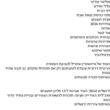
פוליטי-מדיני
כללי ומידע
דף הבית
זמני כניסת וצאת שבת
מגזין השבוע
בחירות 2026
אודות
צור קשר
נבחרת הכתבים והפרשנים
מדיניות פרטיות
הצהרת נגישות
תנאי שימוש
כדאי
להכיר
הסוד של איינשטיין שיגדיל לכם את הפנסיה
הריבית דריבית עובדת לטובתכם רק אם תתחילו מוקדם. כך תבנו עתיד
בטוח
בשיתוף מנורה מבטחים
ירושלים 2040: העיר נערכת ל 1.5 מליון תושבים
מנכ"לית העירייה מציגה תוכנית להשארת הצעירים ובניית עתיד הדור
הבא
בשיתוף עיריית ירושלים