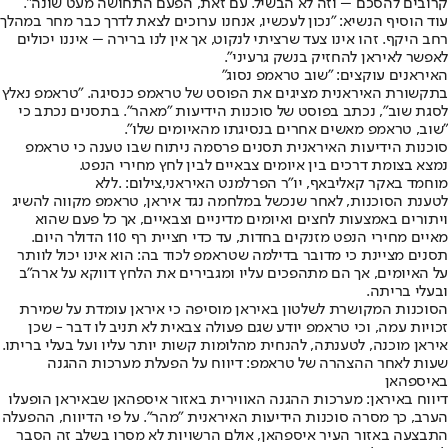
קרובים להסכם – וזה לא הבשיל. עם זאת, הפעם התחושה מעט שונה".
עוד הוסיף הנשיא: "נכון לעכשיו, אנחנו ערוכים לצאת לדרך כבר מחר במהלך
רחב היקף. זהו אינו צעד שרציתי לנקוט, אך אין לנו ברירה – איננו יכולים
לאפשר לאיראן להחזיק בנשק גרעיני".
האיראנים עוקצים: "שוב טראמפ נסוג"
בתקשורת האיראנית מציגים את הפוסט של טראמפ כנסיגה. "טראמפ נאלץ
לסגת שוב", נכתב בפוסט של סוכנות הידיעות "מאהר". בתסנים נכתב כי
"שוב, טראמפ מאשים אחרים בנסיגתו מהאיומים שלו".
סוכנות הידיעות האיראנית תסנים פרסמה ניתוח שבו טענה כי טראמפ
נמצא בצומת דרכים בין איומים צבאיים לבין לחץ מחירי הנפט.
מוחמד באקר קאליבאף, יו"ר הפרלמנט האיראני,צילום: .ללא
לטענת הסוכנות, לאחר שנכשל במלחמה נגד איראן, טראמפ מקווה להשיג
ויתורים באמצעות לחצים ואיומים מדיניים וצבאיים, אך כל פעם שהוא
מאיים מחירי הנפט מזנקים בחדות, עד כדי חציית רף 110 הדולר היום.
תסנים מציינת כי מדובר בדילמה שטראמפ לכוד בה: הוא אינו יכול לוותר
על האיומים, אך הם מתהפכים עליו ומגבירים את הלחץ דווקא על ארה"ב
ובעלי בריתה.
הסוכנות המקושרת לשלטון באיראן מוסיפה כי איראן עומדת על שמירת
זכויות עמה, וכי טראמפ יודע שגם פעולה צבאית לא תניב לו דבר - שכן
איראן מוכנה, לטענתה, להנחית מהלומות קשות יותר עליו ועל בעלי בריתו.
שעות לאחר ההצהרה של טראמפ: דיווח על הפעלת מערכות ההגנה
באיספהאן
דיווח באיראן: מערכות ההגנה האווירית באזור איספהאן שבאיראן הופעלו
הערב, כך מסרה סוכנות הידיעות האיראנית "מהר". על פי הדיווח, ההפעלה
התבצעה באזור העיר איספהאן, אולם הרשויות לא מסרו בשלב זה הסבר