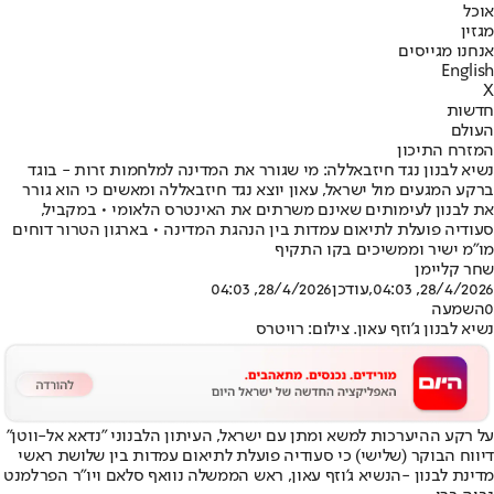
אוכל
מגזין
אנחנו מגייסים
English
X
חדשות
העולם
המזרח התיכון
נשיא לבנון נגד חיזבאללה: מי שגורר את המדינה למלחמות זרות - בוגד
ברקע המגעים מול ישראל, עאון יוצא נגד חיזבאללה ומאשים כי הוא גורר
את לבנון לעימותים שאינם משרתים את האינטרס הלאומי • במקביל,
סעודיה פועלת לתיאום עמדות בין הנהגת המדינה • בארגון הטרור דוחים
מו"מ ישיר וממשיכים בקו התקיף
שחר קליימן
28/4/2026, 04:03
,עודכן
28/4/2026, 04:03
0
השמעה
נשיא לבנון ג'וזף עאון. צילום: רויטרס
על רקע ההיערכות למשא ומתן עם ישראל, העיתון הלבנוני "נדאא אל-ווטן"
דיווח הבוקר (שלישי) כי סעודיה פועלת לתיאום עמדות בין שלושת ראשי
מדינת לבנון -
הנשיא ג'וזף עאון
, ראש הממשלה נוואף סלאם ויו"ר הפרלמנט