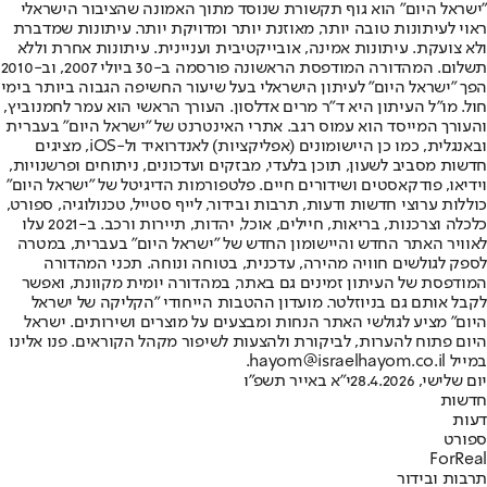
"ישראל היום" הוא גוף תקשורת שנוסד מתוך האמונה שהציבור הישראלי
ראוי לעיתונות טובה יותר, מאוזנת יותר ומדויקת יותר. עיתונות שמדברת
ולא צועקת. עיתונות אמינה, אובייקטיבית ועניינית. עיתונות אחרת וללא
תשלום. המהדורה המודפסת הראשונה פורסמה ב-30 ביולי 2007, וב-2010
הפך "ישראל היום" לעיתון הישראלי בעל שיעור החשיפה הגבוה ביותר בימי
חול. מו"ל העיתון היא ד"ר מרים אדלסון. העורך הראשי הוא עמר לחמנוביץ,
והעורך המייסד הוא עמוס רגב. אתרי האינטרנט של "ישראל היום" בעברית
ובאנגלית, כמו כן היישומונים (אפליקציות) לאנדרואיד ול-iOS, מציגים
חדשות מסביב לשעון, תוכן בלעדי, מבזקים ועדכונים, ניתוחים ופרשנויות,
וידיאו, פודקאסטים ושידורים חיים. פלטפורמות הדיגיטל של "ישראל היום"
כוללות ערוצי חדשות ודעות, תרבות ובידור, לייף סטייל, טכנולוגיה, ספורט,
כלכלה וצרכנות, בריאות, חיילים, אוכל, יהדות, תיירות ורכב. ב-2021 עלו
לאוויר האתר החדש והיישומון החדש של "ישראל היום" בעברית, במטרה
לספק לגולשים חוויה מהירה, עדכנית, בטוחה ונוחה. תכני המהדורה
המודפסת של העיתון זמינים גם באתר, במהדורה יומית מקוונת, ואפשר
לקבל אותם גם בניוזלטר. מועדון ההטבות הייחודי "הקליקה של ישראל
היום" מציע לגולשי האתר הנחות ומבצעים על מוצרים ושירותים. ישראל
היום פתוח להערות, לביקורת ולהצעות לשיפור מקהל הקוראים. פנו אלינו
במייל hayom@israelhayom.co.il.
יום שלישי, 28.4.2026
י"א באייר תשפ"ו
חדשות
דעות
ספורט
ForReal
תרבות ובידור