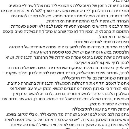
נביה ברי.
צפו בתיעוד: רחפן של חיזבאללה מתפוצץ ליד כוח צה"ל שחילץ פצועים
מתקרית בדרום לבנון // השימוש נעשה לפי סעיף 27א' לחוק זכויות יוצרים
לפי הדיווח, הכוונה היא לקיים ביניהם מפגש משולש מחר, ולצאת עם
הצהרה משותפת לגבי ההתפתחויות האחרונות.
מקור לבנוני הדגיש כי המאמץ הסעודי למען לבנון לא יושפע מעמדות
התומכות בהסלמה, ובמיוחד לא מזו שהביע מזכ"ל חיזבאללה נעים קאסם
בהצהרתו אתמול.
סעודיה דוחפת לעמדה מאוחדת
לדברי המקור, סעודיה פועלת למען ביסוס עמדה מאוחדת של ההנהגה
הלבנונית במשא ומתן עם ישראל, כפי שניסח הנשיא עאון.
סעודיה פועלת למען ביסוס עמדה מאוחדת של ההנהגה הלבנונית. נשיא
לבנון ג'וזף עאון,צילום: איי.אף.פי
יש לציין כי עמדה זו כוללת הפסקת אש מיידית, נסיגה ישראלית מדרום
לבנון, שחרור עצורי חיזבאללה, חזרת תושבים לדרום לבנון והליך שיקום -
נקודות שמוזכרות גם על ידי חיזבאללה.
אתמול קאסם תקף את התנהלות הממשלה הלבנונית בהצהרה כתובה.
הוא הצהיר כי בארגון הטרור מתנגדים למשא ומתן ישיר עם ישראל וכי
השלטון הלבנוני מיהר לבצע ויתורים בחינם. לדבריו, למשא ומתן אין
משמעות, ובחיזבאללה ימשיכו לפעול נגד ישראל. כמו כן, הוא שב ודחה את
הדרישה לפירוק מנשק.
עימות חריף בין עאון לחיזבאללה
בתגובה לכך, נשיא לבנון יצא בהצהרה נגד חיזבאללה, מבלי לנקוב בשמו,
והאשים את הארגון בבגידה. "יש מי שמבקר אותנו על כך שהחלטנו לצאת
למשא ומתן, בטענה שאין קונצנזוס לאומי, ואני שואל: 'האם כשיצאתם