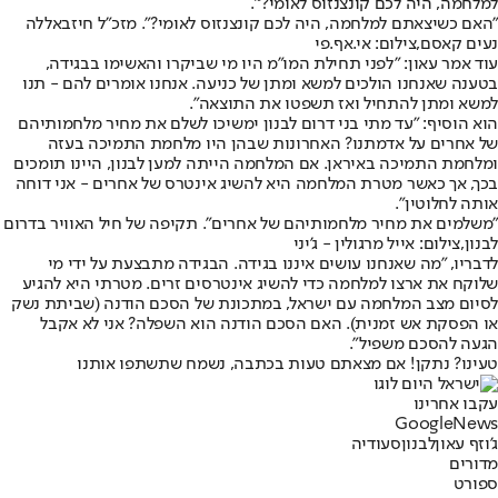
למלחמה, היה לכם קונצנזוס לאומי?'".
"האם כשיצאתם למלחמה, היה לכם קונצנזוס לאומי?". מזכ"ל חיזבאללה
נעים קאסם,צילום: אי.אף.פי
עוד אמר עאון: "לפני תחילת המו"מ היו מי שביקרו והאשימו בבגידה,
בטענה שאנחנו הולכים למשא ומתן של כניעה. אנחנו אומרים להם - תנו
למשא ומתן להתחיל ואז תשפטו את התוצאה".
הוא הוסיף: "עד מתי בני דרום לבנון ימשיכו לשלם את מחיר מלחמותיהם
של אחרים על אדמתנו? האחרונות שבהן היו מלחמת התמיכה בעזה
ומלחמת התמיכה באיראן. אם המלחמה הייתה למען לבנון, היינו תומכים
בכך, אך כאשר מטרת המלחמה היא להשיג אינטרס של אחרים - אני דוחה
אותה לחלוטין".
"משלמים את מחיר מלחמותיהם של אחרים". תקיפה של חיל האוויר בדרום
לבנון,צילום: אייל מרגולין - ג'יני
לדבריו, "מה שאנחנו עושים איננו בגידה. הבגידה מתבצעת על ידי מי
שלוקח את ארצו למלחמה כדי להשיג אינטרסים זרים. מטרתי היא להגיע
לסיום מצב המלחמה עם ישראל, במתכונת של הסכם הודנה (שביתת נשק
או הפסקת אש זמנית). האם הסכם הודנה הוא השפלה? אני לא אקבל
הגעה להסכם משפיל".
טעינו? נתקן! אם מצאתם טעות בכתבה, נשמח שתשתפו אותנו
עקבו אחרינו
G
o
o
g
l
e
News
ג'וזף עאון
לבנון
סעודיה
מדורים
ספורט