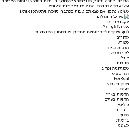
הבירה. היורה נתפס, תנו למופע להימשך. השירות החשאי וכוחות האכיפה
עשו עבודה נהדרת. הם פעלו במהירות ובאומץ".
טעינו? נתקן! אם מצאתם טעות בכתבה, נשמח שתשתפו אותנו
עקבו אחרינו
G
o
o
g
l
e
News
ג'וזף עאון
דונלד טראמפ
מוחמד בן זאיד
ניסיון התנקשות
מדורים
ספורט
תרבות ובידור
לייף סטייל
אוכל
תיירות
טכנולוגיה ומדע
הורוסקופ
ForReal
מגזין השבוע
דעות
חדשות בארץ
חדשות בעולם
פוליטי
ביטחוני
חינוך
בריאות
משפט