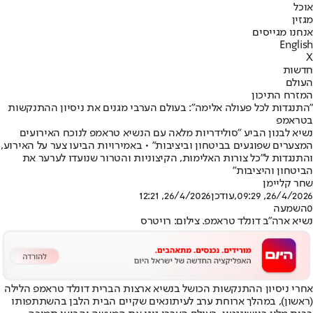
אוכל
מגזין
אנחנו מגייסים
English
X
חדשות
העולם
המזרח התיכון
"התנגדות לכל פעולה אלימה": בעולם הערבי מגנים את ניסיון ההתנקשות
בטראמפ
נשיא לבנון הביע "סולידריות מלאה עם הנשיא טראמפ לנוכח האירועים
המצערים שפוגעים בביטחון וביציבות" • באמירויות הביעו צער על האירוע,
והתנגדות ל"כל צורות האלימות, הקיצוניות והטרור שנועדו לערער את
הביטחון והיציבות"
שחר קליימן
26/4/2026, 09:29
,עודכן
26/4/2026, 12:21
0
השמעה
נשיא ארה"ב דונלד טראמפ. צילום: רויטרס
אחרי ניסיון ההתנקשות הכושל בנשיא ארצות הברית דונלד טראמפ הלילה
(ראשון), במהלך ארוחת ערב לעיתונאים שקיים הבית הלבן בהשתתפותו