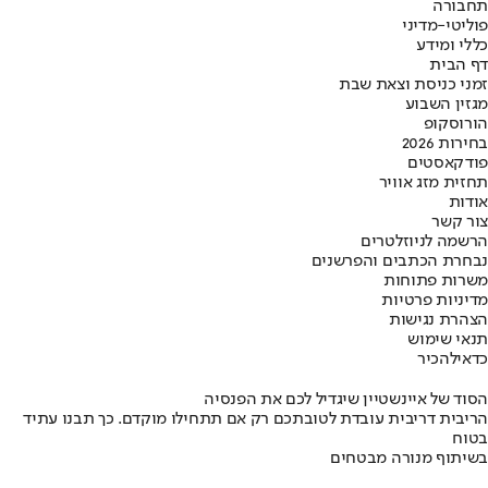
תחבורה
פוליטי-מדיני
כללי ומידע
דף הבית
זמני כניסת וצאת שבת
מגזין השבוע
הורוסקופ
בחירות 2026
פודקאסטים
תחזית מזג אוויר
אודות
צור קשר
הרשמה לניוזלטרים
נבחרת הכתבים והפרשנים
משרות פתוחות
מדיניות פרטיות
הצהרת נגישות
תנאי שימוש
כדאי
להכיר
הסוד של איינשטיין שיגדיל לכם את הפנסיה
הריבית דריבית עובדת לטובתכם רק אם תתחילו מוקדם. כך תבנו עתיד
בטוח
בשיתוף מנורה מבטחים