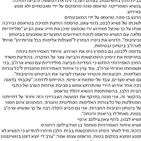
בבית מלון בוושינגטון, בעולם הערבי גינו את המעשה והביעו תמיכה
בנשיא האמריקני. טראמפ פונה מהמקום על ידי מאבטחים ולא נפגע
באירוע.
הרגע בו פונה טראמפ על ידי המאבטחים
לשכתו של נשיא לבנון, ג'וזף עאון, פרסמה הודעת תמיכה בטראמפ ובירכה
אותו על כך שניצל מאירוע ירי שכמעט סיכן את חייו. עאון הביע "סולידריות
מלאה עם הנשיא טראמפ לנוכח האירועים המצערים שפוגעים בביטחון
וביציבות", הדגיש את גינויו הנחרץ ל"פעולות אלימות בכל צורותיהן" ואיחל
לארה"ב ביטחון ובטיחות.
בדומה ללבנון, גם במפרץ גינו את האירוע. איחוד האמירויות גינתה
בחריפות את ניסיון ההתנקשות והביעה צער על המקרה. בהודעת משרד
החוץ האמירותי הודגש כי המדינה מביעה סולידריות עם נשיא ארה"ב, בני
משפחתו ואזרחי ארה"ב. עוד צוין כי איחוד האמירויות מתנגדת ל"כל צורות
האלימות, הקיצוניות והטרור שנועדו לערער את הביטחון והיציבות".
גם נשיא מצרים, עבד אל-פתאח א-סיסי, התייחס לדרמה: "עקבתי בדאגה
רבה אחר אירוע הירי שהתרחש אמש בסביבת ארוחת הערב של כתבי
הבית הלבן, בהשתתפות הנשיא דונלד טראמפ.
בהקשר זה, אני מגנה בתוקף את המעשה העברייני הזה וחוזר על דחייתנו
המוחלטת של כל צורות האלימות הפוליטית והטרור, המהווים איום חמור
על ביטחון ויציבות החברות. אני גם מביע הקלה רבה על כך שנשיא ארה"ב
בטוח, מאחל לו בריאות ורווחה".
נשיא לבנון, ג'וזף עאון,צילום: אי.פי
נשיא איחוד האמירויות מוחמד בן זאיד,צילום: רויטרס
כזכור, מיד לאחר ניסיון ההתנקשות בבית הלבן מיהרו להודיע כי הנשיא לא
נפגע ונמצא במקום בטוח. טראמפ עצמו אמר: "ערב די יוצא דופן בוושינגטון