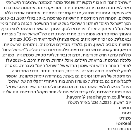
"ישראל היום" הוא גוף תקשורת שנוסד מתוך האמונה שהציבור הישראלי
ראוי לעיתונות טובה יותר, מאוזנת יותר ומדויקת יותר. עיתונות שמדברת
ולא צועקת. עיתונות אמינה, אובייקטיבית ועניינית. עיתונות אחרת וללא
תשלום. המהדורה המודפסת הראשונה פורסמה ב-30 ביולי 2007, וב-2010
הפך "ישראל היום" לעיתון הישראלי בעל שיעור החשיפה הגבוה ביותר בימי
חול. מו"ל העיתון היא ד"ר מרים אדלסון. העורך הראשי הוא עמר לחמנוביץ,
והעורך המייסד הוא עמוס רגב. אתרי האינטרנט של "ישראל היום" בעברית
ובאנגלית, כמו כן היישומונים (אפליקציות) לאנדרואיד ול-iOS, מציגים
חדשות מסביב לשעון, תוכן בלעדי, מבזקים ועדכונים, ניתוחים ופרשנויות,
וידיאו, פודקאסטים ושידורים חיים. פלטפורמות הדיגיטל של "ישראל היום"
כוללות ערוצי חדשות ודעות, תרבות ובידור, לייף סטייל, טכנולוגיה, ספורט,
כלכלה וצרכנות, בריאות, חיילים, אוכל, יהדות, תיירות ורכב. ב-2021 עלו
לאוויר האתר החדש והיישומון החדש של "ישראל היום" בעברית, במטרה
לספק לגולשים חוויה מהירה, עדכנית, בטוחה ונוחה. תכני המהדורה
המודפסת של העיתון זמינים גם באתר, במהדורה יומית מקוונת, ואפשר
לקבל אותם גם בניוזלטר. מועדון ההטבות הייחודי "הקליקה של ישראל
היום" מציע לגולשי האתר הנחות ומבצעים על מוצרים ושירותים. ישראל
היום פתוח להערות, לביקורת ולהצעות לשיפור מקהל הקוראים. פנו אלינו
במייל hayom@israelhayom.co.il.
יום ראשון, 26.4.2026
ט' באייר תשפ"ו
חדשות
דעות
ספורט
ForReal
תרבות ובידור