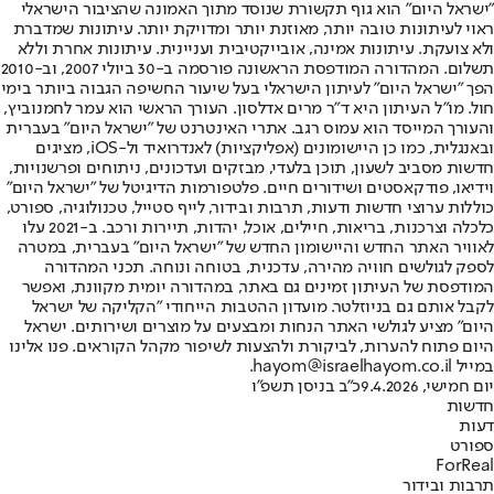
"ישראל היום" הוא גוף תקשורת שנוסד מתוך האמונה שהציבור הישראלי
ראוי לעיתונות טובה יותר, מאוזנת יותר ומדויקת יותר. עיתונות שמדברת
ולא צועקת. עיתונות אמינה, אובייקטיבית ועניינית. עיתונות אחרת וללא
תשלום. המהדורה המודפסת הראשונה פורסמה ב-30 ביולי 2007, וב-2010
הפך "ישראל היום" לעיתון הישראלי בעל שיעור החשיפה הגבוה ביותר בימי
חול. מו"ל העיתון היא ד"ר מרים אדלסון. העורך הראשי הוא עמר לחמנוביץ,
והעורך המייסד הוא עמוס רגב. אתרי האינטרנט של "ישראל היום" בעברית
ובאנגלית, כמו כן היישומונים (אפליקציות) לאנדרואיד ול-iOS, מציגים
חדשות מסביב לשעון, תוכן בלעדי, מבזקים ועדכונים, ניתוחים ופרשנויות,
וידיאו, פודקאסטים ושידורים חיים. פלטפורמות הדיגיטל של "ישראל היום"
כוללות ערוצי חדשות ודעות, תרבות ובידור, לייף סטייל, טכנולוגיה, ספורט,
כלכלה וצרכנות, בריאות, חיילים, אוכל, יהדות, תיירות ורכב. ב-2021 עלו
לאוויר האתר החדש והיישומון החדש של "ישראל היום" בעברית, במטרה
לספק לגולשים חוויה מהירה, עדכנית, בטוחה ונוחה. תכני המהדורה
המודפסת של העיתון זמינים גם באתר, במהדורה יומית מקוונת, ואפשר
לקבל אותם גם בניוזלטר. מועדון ההטבות הייחודי "הקליקה של ישראל
היום" מציע לגולשי האתר הנחות ומבצעים על מוצרים ושירותים. ישראל
היום פתוח להערות, לביקורת ולהצעות לשיפור מקהל הקוראים. פנו אלינו
במייל hayom@israelhayom.co.il.
יום חמישי, 9.4.2026
כ"ב בניסן תשפ"ו
חדשות
דעות
ספורט
ForReal
תרבות ובידור