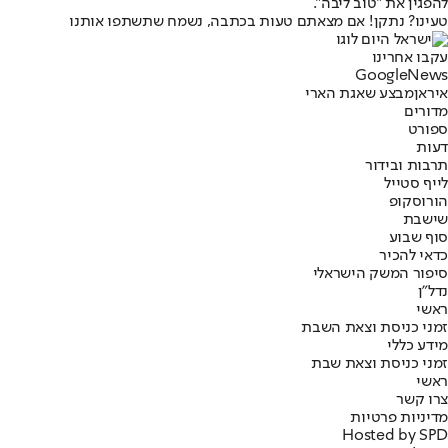
להפגין את "טוב ליבה".
טעינו? נתקן! אם מצאתם טעות בכתבה, נשמח שתשתפו אותנו
עקבו אחרינו
G
o
o
g
l
e
News
איראן
מבצע שאגת הארי
מדורים
ספורט
דעות
תרבות ובידור
לייף סטייל
הורוסקופ
שישבת
סוף שבוע
כדאי להכיר
סיפור המשק הישראלי
נדל"ן
ראשי
זמני כניסת וצאת השבת
מידע כללי
זמני כניסת וצאת שבת
ראשי
צרו קשר
מדיניות פרטיות
Hosted by SPD