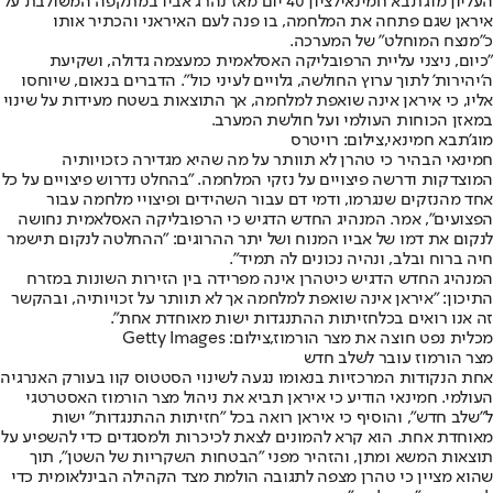
העליון מוג'תבא חמינאי
לציון 40 יום מאז נהרג אביו במתקפה המשולבת על
איראן שגם פתחה את המלחמה
, בו פנה לעם האיראני והכתיר אותו
כ"מנצח המוחלט" של המערכה.
"כיום, ניצני עליית הרפובליקה האסלאמית כמעצמה גדולה, ושקיעת
ה'יהירות' לתוך ערוץ החולשה, גלויים לעיני כול". הדברים בנאום, שיוחסו
אליו, כי איראן אינה שואפת למלחמה, אך התוצאות בשטח מעידות על שינוי
במאזן הכוחות העולמי ועל חולשת המערב.
מוג'תבא חמינאי,צילום: רויטרס
חמינאי הבהיר כי טהרן לא תוותר על מה שהיא מגדירה כזכויותיה
המוצדקות ודרשה פיצויים על נזקי המלחמה. "בהחלט נדרוש פיצויים על כל
אחד מהנזקים שנגרמו, ודמי דם עבור השהידים ופיצויי מלחמה עבור
הפצועים", אמר. המנהיג החדש הדגיש כי הרפובליקה האסלאמית נחושה
לנקום את דמו של אביו המנוח ושל יתר ההרוגים: "ההחלטה לנקום תישמר
חיה ברוח ובלב, ונהיה נכונים לה תמיד".
המנהיג החדש הדגיש כי
טהרן אינה מפרידה בין הזירות השונות במזרח
התיכון
: "איראן אינה שואפת למלחמה אך לא תוותר על זכויותיה, ובהקשר
זה אנו רואים בכל
חזיתות ההתנגדות ישות מאוחדת אחת
".
מכלית נפט חוצה את מצר הורמוז,צילום: Getty Images
מצר הורמוז עובר לשלב חדש
אחת הנקודות המרכזיות בנאומו נגעה לשינוי הסטטוס קוו בעורק האנרגיה
העולמי. חמינאי הודיע כי איראן תביא את ניהול מצר הורמוז האסטרטגי
ל"שלב חדש", והוסיף כי איראן רואה בכל "חזיתות ההתנגדות" ישות
מאוחדת אחת. הוא קרא להמונים לצאת לכיכרות ולמסגדים כדי להשפיע על
תוצאות המשא ומתן, והזהיר מפני "הבטחות השקריות של השטן", תוך
שהוא מציין כי טהרן מצפה לתגובה הולמת מצד הקהילה הבינלאומית כדי