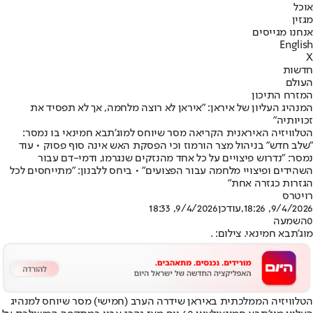
אוכל
מגזין
אנחנו מגייסים
English
X
חדשות
העולם
המזרח התיכון
המנהיג העליון של איראן: "איראן לא רוצה מלחמה, אך לא תפסיד את
זכויותיה"
הטלוויזיה האיראנית הקריאה מסר שיוחס למוג'תבא חמינאי בו נמסר:
"שלב חדש" בניהול מצר הורמוז וכי הפסקת האש אינה סוף פסוק • עוד
נמסר: "נדרוש פיצויים על כל אחד מהנזקים שנגרמו, ודמי-דם עבור
השהידים ופיצויי מלחמה עבור הפצועים" • ביחס ללבנון: "מתייחסים לכל
הגזרות כגזרה אחת"
רויטרס
9/4/2026, 18:26
,עודכן
9/4/2026, 18:33
0
השמעה
מוג'תבא חמינאי. צילום: .
הטלוויזיה הממלכתית באיראן שידרה הערב (חמישי) מסר שיוחס למנהיג