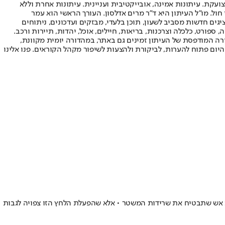
ועקת. עיתונות אמינה, אובייקטיבית ועניינית. עיתונות אחרת וללא
עור החשיפה הגבוה ביותר בימי חול. מו"ל העיתון היא ד"ר מרים אדלסון. העורך הראשי הוא עמר
 והעורך המייסד הוא עמוס רגב. אתרי האינטרנט של "ישראל היום" בעברית ובאנגלית, כמו כן היישומונים (אפליקציות) לאנדרואיד ול-iOS, מציגים חדשות מסביב לשעון, תוכן בלעדי, מבזקים ועדכונים, ניתוחים
, ספורט, כלכלה וצרכנות, בריאות, חיילים, אוכל, יהדות, תיירות ורכב.
דורה המודפסת של העיתון זמינים גם באתר, במהדורה יומית מקוונת,
היום פתוח להערות, לביקורת ולהצעות לשיפור מקהל הקוראים. פנו אלינו
ת אש שתבטיח את שרידות המשטר • אלא שהפעלת הלחץ הזו צפויה לגבות