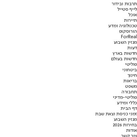
תרבות ובידור
לייף סטייל
אוכל
תיירות
טכנולוגיה ומדע
הורוסקופ
ForReal
מגזין השבוע
דעות
חדשות בארץ
חדשות בעולם
פוליטי
ביטחוני
חינוך
בריאות
משפט
תחבורה
פוליטי-מדיני
כללי ומידע
דף הבית
זמני כניסת וצאת שבת
מגזין השבוע
בחירות 2026
אודות
צור קשר