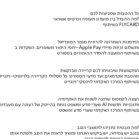
כל ההטבות שמגיעות לכם
מה ההבדל בין מועדון תעופה וכרטיס אשראי?
בשיתוף FLYCARD
הזדמנות האחרונה להרוויח מגמר המונדיאל
יחסי הימור משופרים, הפקדות ב-Apple Pay ותשלום זכיות מיידי
בשיתוף המועצה להסדר ההימורים בספורט
המקצועות שיבטיחו לכם קריירה מבוקשת
מהסבת אקדמאים ועד מדעי הספורט: כל מסלולי הקריירה בלוינסקי-וינגייט
בשיתוף המרכז האקדמי לוינסקי־וינגייט
הצצה לקמפוס שרוצה לשנות את האקדמיה
שערי מדע ומשפט נוחת בהייטק של רעננה עם מעבדות AI ותוכניות חדשות
בשיתוף המרכז האקדמי שערי מדע ומשפט
מה מבטיח נתניהו לתושבי הנגב?
בנגב יש צמיחה, יש ביקוש ואנחנו נמשיך לראות את הנגב ולפתח אותו