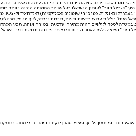
לעיתונות טובה יותר, מאוזנת יותר ומדויקת יותר. עיתונות שמדברת ולא צ
שלום. המהדורה המודפסת הראשונה פורסמה ב-30 ביולי 2007, וב-2010 הפך "ישראל היום" לעיתון הישראלי בעל שי
לחמנוביץ,
ל היום" כוללות ערוצי חדשות ודעות, תרבות ובידור, לייף סטייל, טכנולוגיה
ברית, במטרה לספק לגולשים חוויה מהירה, עדכנית, בטוחה ונוחה. תכני המה
ל היום" מציע לגולשי האתר הנחות ומבצעים על מוצרים ושירותים. ישראל 
 כשהשיחות בפקיסטן על סף פיצוץ, טהרן לוקחת הימור כדי לסחוט הפסק