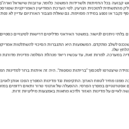
ש קבועה בכל החזיתות ולשרידות המשטר. כלומר, ערובות שישראל וארה"ב 
ק מהתשתית לתוכנית הגרעין. לפי הערכת המודיעין האמריקנית שפורסמה
נוסף נקבר או נפגע במידה מסוימת. גם שאלת מצבור האורניום עדיין לא 
לתי ניתנים לגישור. במשטר האיראני מדליפים דרישות לפיצויים כספיים
י שנכנס לשלב מתקדם. המשמעות היא התגברות הסיכוי להשתלטות אמריקנ
לחץ שלו.
יה במערכה. למרות זאת, עד עכשיו ריאד מנהלת הסלמה מדינית מדורגת ו
מידה שיצטרפו לסכסוך "בריתות נוספות". היה זה איתות ברור למדינות המ
מנו מחיר לטווח הארוך. התקיפות נגד מדינות המפרץ הפכו אותן לאויבות
 אסטרטגיים במפרץ הפרסי. ההפעלה של ארגוני טרור ותאים רדומים במזרח
 לאיים על מדינות האזור ולדכא מחאות באמצעות מיליציות זרות.