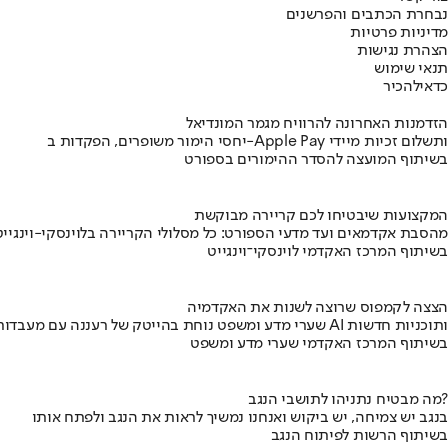
נבחרת הכתבים והפרשנים
מדיניות פרטיות
הצהרת נגישות
תנאי שימוש
כדאי
להכיר
הזדמנות האחרונה להרוויח מגמר המונדיאל
יחסי הימור משופרים, הפקדות ב-Apple Pay ותשלום זכיות מיידי
בשיתוף המועצה להסדר ההימורים בספורט
המקצועות שיבטיחו לכם קריירה מבוקשת
מהסבת אקדמאים ועד מדעי הספורט: כל מסלולי הקריירה בלוינסקי-וינגייט
בשיתוף המרכז האקדמי לוינסקי־וינגייט
הצצה לקמפוס שרוצה לשנות את האקדמיה
שערי מדע ומשפט נוחת בהייטק של רעננה עם מעבדות AI ותוכניות חדשות
בשיתוף המרכז האקדמי שערי מדע ומשפט
מה מבטיח נתניהו לתושבי הנגב?
בנגב יש צמיחה, יש ביקוש ואנחנו נמשיך לראות את הנגב ולפתח אותו
בשיתוף הרשות לפיתוח הנגב