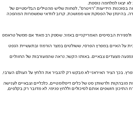
לא יצאו למלחמה נוספת.
 בסוכנות הידיעות "רויטרס", לפחות שליש מהטילים הבליסטיים של
נפתרה. בהינתן של הפסקת אש ממושכת, קרוב לוודאי שמשמרות המהפכה
 ולסגירת הבסיסים האמריקניים באזור, שספק רב מאוד אם ממשל טראמפ
ית על האיים במפרץ הפרסי, ששולטים במצר הורמוז ובתעשיית הנפט
נמנעה מצעדים צבאיים. באותו הקשר, נראה שהמעורבות של החות'ים
פרץ. בכך הציר האיראני לא מבקש רק להגביר את הלחץ על העולם הערבי,
 מובהקות ולרשותן סט של כלים דיפלומטיים, כלכליים וצבאיים לענישה
 התיכון חושפים אותם לסיכולים וללחץ פנימי. לא מדובר רק בקלפים,