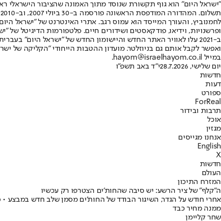
"ישראל היום" הוא גוף תקשורת שנוסד מתוך האמונה שהציבור הישראלי ראוי 
ת
ופרשנויות, וידיאו, פודקאסטים ושידורים חיים. פלטפורמות הדיגיטל של "ישרא
ב-2021 עלו לאוויר האתר החדש והיישומון החדש של "ישראל היום" בע
ואפשר לקבל אותם גם בניוזלטר. מועדון ההטבות הייחודי "הקליקה של ישרא
במייל hayom@israelhayom.co.il.
יום שלישי, 28.7.2026
י"ד באב תשפ"ו
חדשות
דעות
ספורט
ForReal
תרבות ובידור
אוכל
מגזין
אנחנו מגייסים
English
X
חדשות
העולם
המזרח התיכון
ה"קלף" של ציר הרשע: יש סיבה שהחות'ים הצטרפו רק עכשיו
אחרי חודש על הגדר, השיגור הבודד של החות'ים מסמן שלב חדש במבצע •
ממנה מחיר כבד
שחר קליימן