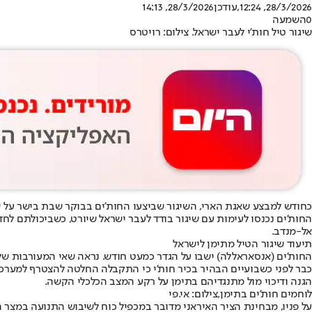
28/3/2026, 12:24
,עודכן
28/3/2026, 14:13
0
השמעה
שיגור טיל חות'י לעבר ישראל. צילום: רויטרס
כחודש למבצע שאגת הארי, השיגור שביצעו החות'ים בבוקר שבת בישר על 
החות'ים נכנסו לעימות עם שיגור בודד לעבר ישראל שיורט, כשביכולתם לח
אל-מנדב.
תיעוד שיגור הטיל מתימן לישראל
החות'ים (אנסאראללה) ישבו על הגדר כמעט חודש. נראה שאי המעורבות 
כבר לפני כשבועיים הבהיר בכיר חות'י כי התקבלה החלטה להצטרף למערכ
הגנה ודיכוי מול מתנגדיהם בתימן על רקע המצב הכלכלי הקשה.
לוחמים חות'ים בתימן,צילום: אי.פי
על פניו, מבחינת הציר האיראני מדובר במכפיל כוח לשיבוש התנועה במצר ה