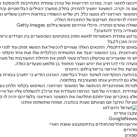
ייכנעו לתנאי הציר. במרכז הדרישות של טהרן עומדת התחייבות להפסקת א
אם זה יקרה, המשטר ימשיך להחזיק בחלק ממערך הטילים הבליסטיים ובחל
המשטר האיראני לא נפגעו כלל. רק שליש הושמדו בוודאות וייתכן ששליש 
יחזרו לניסיונות השיקום של התוכניות האלה.
שאלה שטרם נפתרה. מיכלי אורניום מועשר,צילום: Getty Images
סעודיה בדרך להתערב?
ברקע עומדת האפשרות למשא ומתן בפקיסטן כשהפערים בין הצדדים נראים ב
יהיה מוכן לקבל.
באופן פרדוקסלי, התנאים האלה עשויים להכשיל את המשא ומתן עוד לפנ
האיראנית. בכך המשטר יאבד את התשתית הכלכלית שלו ואת אחד מקלפי ה
יש מי שמעריכים שכישלון המו"מ עשוי לסמן את תחילת המעורבות של סעוד
נועדה כדי להרתיע את יורש העצר מוחמד בן סלמאן מצעדים כאלה.
פגיעת טיל איראני בריאד,צילום: רויטרס
בהודעה המקדימה לשיגור הטיל הבליסטי, הארגון הודיע כי יתערב צבאית ב
אלא גם להרתיע אותו ממעורבות במלחמה.
למרות אסטרטגיית ההתשה של המשטר האיראני, השימוש בקלפי הלחץ גובה מ
עתידית. הסגירה של מצר הורמוז מעודדת את ארה"ב להשתלט עליו ועל איים
אלא באיברים שכריתתם מחלישה את המשטר האיראני. בלעדיהם יהיה לו קשה
טעינו? נתקן! אם מצאתם טעות בכתבה, נשמח שתשתפו אותנו
עקבו אחרינו
G
o
o
g
l
e
News
איראן
החות'ים
החות'ים בתימן
מבצע שאגת הארי
מדורים
ספורט