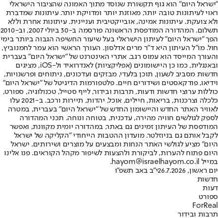
"ישראל היום" הוא גוף תקשורת שנוסד מתוך האמונה שהציבור הישראלי
ראוי לעיתונות טובה יותר, מאוזנת יותר ומדויקת יותר. עיתונות שמדברת
ולא צועקת. עיתונות אמינה, אובייקטיבית ועניינית. עיתונות אחרת וללא
תשלום. המהדורה המודפסת הראשונה פורסמה ב-30 ביולי 2007, וב-2010
הפך "ישראל היום" לעיתון הישראלי בעל שיעור החשיפה הגבוה ביותר בימי
חול. מו"ל העיתון היא ד"ר מרים אדלסון. העורך הראשי הוא עמר לחמנוביץ,
והעורך המייסד הוא עמוס רגב. אתרי האינטרנט של "ישראל היום" בעברית
ובאנגלית, כמו כן היישומונים (אפליקציות) לאנדרואיד ול-iOS, מציגים
חדשות מסביב לשעון, תוכן בלעדי, מבזקים ועדכונים, ניתוחים ופרשנויות,
וידיאו, פודקאסטים ושידורים חיים. פלטפורמות הדיגיטל של "ישראל היום"
כוללות ערוצי חדשות ודעות, תרבות ובידור, לייף סטייל, טכנולוגיה, ספורט,
כלכלה וצרכנות, בריאות, חיילים, אוכל, יהדות, תיירות ורכב. ב-2021 עלו
לאוויר האתר החדש והיישומון החדש של "ישראל היום" בעברית, במטרה
לספק לגולשים חוויה מהירה, עדכנית, בטוחה ונוחה. תכני המהדורה
המודפסת של העיתון זמינים גם באתר, במהדורה יומית מקוונת, ואפשר
לקבל אותם גם בניוזלטר. מועדון ההטבות הייחודי "הקליקה של ישראל
היום" מציע לגולשי האתר הנחות ומבצעים על מוצרים ושירותים. ישראל
היום פתוח להערות, לביקורת ולהצעות לשיפור מקהל הקוראים. פנו אלינו
במייל hayom@israelhayom.co.il.
יום ראשון, 26.7.2026
י"ב באב תשפ"ו
חדשות
דעות
ספורט
ForReal
תרבות ובידור