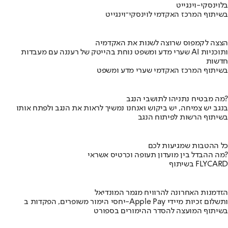
בלוינסקי-וינגייט
בשיתוף המרכז האקדמי לוינסקי־וינגייט
הצצה לקמפוס שרוצה לשנות את האקדמיה
שערי מדע ומשפט נוחת בהייטק של רעננה עם מעבדות AI ותוכניות
חדשות
בשיתוף המרכז האקדמי שערי מדע ומשפט
מה מבטיח נתניהו לתושבי הנגב?
בנגב יש צמיחה, יש ביקוש ואנחנו נמשיך לראות את הנגב ולפתח אותו
בשיתוף הרשות לפיתוח הנגב
כל ההטבות שמגיעות לכם
מה ההבדל בין מועדון תעופה וכרטיס אשראי?
בשיתוף FLYCARD
הזדמנות האחרונה להרוויח מגמר המונדיאל
יחסי הימור משופרים, הפקדות ב-Apple Pay ותשלום זכיות מיידי
בשיתוף המועצה להסדר ההימורים בספורט