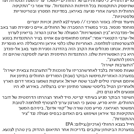
סריע התחייב כי פעולותיהם של החות'ים יימשכו "עד להשגת המטרות ועד
שתיפסק התוקפנות בכל חזיתות ההתנגדות". עוד אמר כי "התקיפה
החות'ית הגיעה אחרי פגיעה באיראן, במדינות המפרץ ובטריטוריות
פלסטיניות".
תיעוד נפילה באזור המרכז // סעיף 27א לחוק זכויות יוצרים
מוחמד מנסור, בכיר במשרד ההסברה של החות'ים, איים כי
סגירת מצר באב
אל-מנדב
היא "בין האפשרויות" הפעולה של ארגון הטרור. בריאיון לערוץ
אל-ערבי הקטארי אמר: "אנחנו מתואמים עם אחינו בציר ההתנגדות בנוגע
להצטרפותנו למלחמה. האחריות שלנו כלפי איראן וחיזבאללה היא מוסרית
ודתית. אנחנו מנהלים את הקרב הזה בהדרגה וסגירת מצר באב אל-מנדב
היא בין האפשרויות שלנו. ההתנגדות התימנית הגיעה למסקנה שהיום זה
הזמן להתערב".
"התערבות ישירה"
שעות ספורות בלבד לאחר
שהכריזו על מוכנות ל"התערבות צבאית ישירה"
במערכה האזורית,
מימשו הבוקר (שבת) המורדים החות'ים בתימן את
איומם ושיגרו טילים לעבר שטח ישראל. אזעקות נשמעו באזור דרום הארץ
ולאחריהן הטיל בליסטי ששוגר מתימן יורט בהצלחה. באירוע לא היו
נפגעים ולא נגרם נזק.
השיגור הבוקר מגיע בעיתוי קריטי, מיד לאחר הצהרתו הדרמטית של דובר
החות'ים, יחיא סריע, שטען כי הארגון ערוך להצטרף למלחמה לטובת
המשטר האיראני. סריע מנה שורה של "קווי אדום", ביניהם המשך
התקיפות נגד איראן ושימוש בים האדום כבסיס פעולה נגד "ציר
ההתנגדות".
חייל בצבא החות'י (ארכיון),צילום: EPA
במערכת הביטחון עוקבים בדריכות אחר התיאום ההדוק בין טהרן לצנעא.