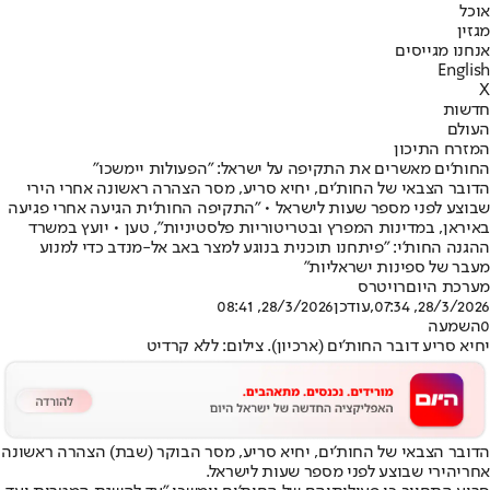
אוכל
מגזין
אנחנו מגייסים
English
X
חדשות
העולם
המזרח התיכון
החות'ים מאשרים את התקיפה על ישראל: "הפעולות יימשכו"
הדובר הצבאי של החות'ים, יחיא סריע, מסר הצהרה ראשונה אחרי הירי
שבוצע לפני מספר שעות לישראל • "התקיפה החות'ית הגיעה אחרי פגיעה
באיראן, במדינות המפרץ ובטריטוריות פלסטיניות", טען • יועץ במשרד
ההגנה החות'י: "פיתחנו תוכנית בנוגע למצר באב אל-מנדב כדי למנוע
מעבר של ספינות ישראליות"
מערכת היום
רויטרס
28/3/2026, 07:34
,עודכן
28/3/2026, 08:41
0
השמעה
יחיא סריע דובר החות'ים (ארכיון). צילום: ללא קרדיט
הדובר הצבאי של החות'ים, יחיא סריע, מסר הבוקר (שבת) הצהרה ראשונה
אחרי
הירי שבוצע לפני מספר שעות לישראל
.