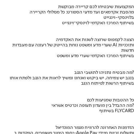
המקצועות שיבטיחו לכם קריירה מבוקשת
מהסבת אקדמאים ועד מדעי הספורט: כל מסלולי הקריירה
בלוינסקי-וינגייט
בשיתוף המרכז האקדמי לוינסקי־וינגייט
הצצה לקמפוס שרוצה לשנות את האקדמיה
שערי מדע ומשפט נוחת בהייטק של רעננה עם מעבדות AI ותוכניות
חדשות
בשיתוף המרכז האקדמי שערי מדע ומשפט
מה מבטיח נתניהו לתושבי הנגב?
בנגב יש צמיחה, יש ביקוש ואנחנו נמשיך לראות את הנגב ולפתח אותו
בשיתוף הרשות לפיתוח הנגב
כל ההטבות שמגיעות לכם
מה ההבדל בין מועדון תעופה וכרטיס אשראי?
בשיתוף FLYCARD
הזדמנות האחרונה להרוויח מגמר המונדיאל
יחסי הימור משופרים, הפקדות ב-Apple Pay ותשלום זכיות מיידי