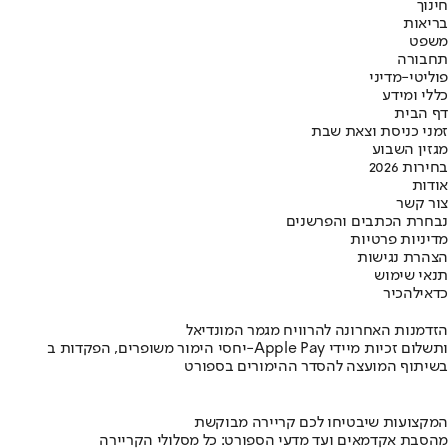
חינוך
בריאות
משפט
תחבורה
פוליטי-מדיני
כללי ומידע
דף הבית
זמני כניסת וצאת שבת
מגזין השבוע
בחירות 2026
אודות
צור קשר
נבחרת הכתבים והפרשנים
מדיניות פרטיות
הצהרת נגישות
תנאי שימוש
כדאי
להכיר
הזדמנות האחרונה להרוויח מגמר המונדיאל
יחסי הימור משופרים, הפקדות ב-Apple Pay ותשלום זכיות מיידי
בשיתוף המועצה להסדר ההימורים בספורט
המקצועות שיבטיחו לכם קריירה מבוקשת
מהסבת אקדמאים ועד מדעי הספורט: כל מסלולי הקריירה