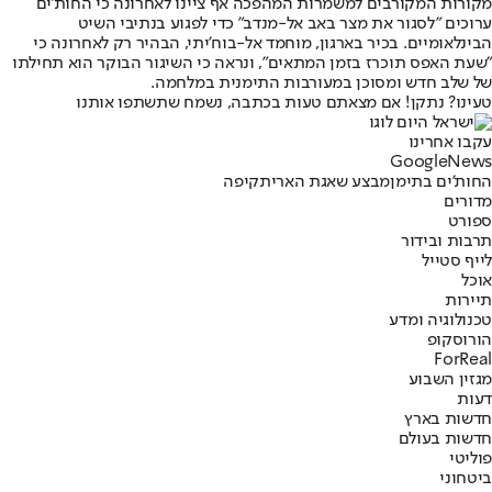
מקורות המקורבים למשמרות המהפכה אף ציינו לאחרונה כי החות'ים
ערוכים "לסגור את מצר באב אל-מנדב" כדי לפגוע בנתיבי השיט
הבינלאומיים. בכיר בארגון, מוחמד אל-בוח'יתי, הבהיר רק לאחרונה כי
"שעת האפס תוכרז בזמן המתאים", ונראה כי השיגור הבוקר הוא תחילתו
של שלב חדש ומסוכן במעורבות התימנית במלחמה.
טעינו? נתקן! אם מצאתם טעות בכתבה, נשמח שתשתפו אותנו
עקבו אחרינו
G
o
o
g
l
e
News
החות'ים בתימן
מבצע שאגת הארי
תקיפה
מדורים
ספורט
תרבות ובידור
לייף סטייל
אוכל
תיירות
טכנולוגיה ומדע
הורוסקופ
ForReal
מגזין השבוע
דעות
חדשות בארץ
חדשות בעולם
פוליטי
ביטחוני