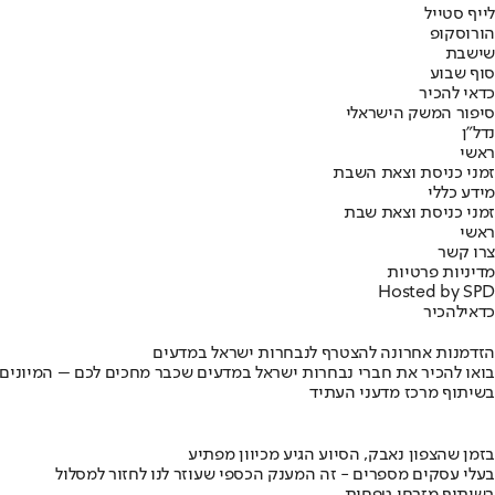
לייף סטייל
הורוסקופ
שישבת
סוף שבוע
כדאי להכיר
סיפור המשק הישראלי
נדל"ן
ראשי
זמני כניסת וצאת השבת
מידע כללי
זמני כניסת וצאת שבת
ראשי
צרו קשר
מדיניות פרטיות
Hosted by SPD
כדאי
להכיר
הזדמנות אחרונה להצטרף לנבחרות ישראל במדעים
בואו להכיר את חברי נבחרות ישראל במדעים שכבר מחכים לכם – המיונים
בשיתוף מרכז מדעני העתיד
בזמן שהצפון נאבק, הסיוע הגיע מכיוון מפתיע
בעלי עסקים מספרים - זה המענק הכספי שעוזר לנו לחזור למסלול