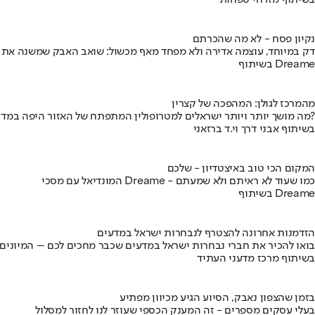
בשיתוף מזרחי טפחות
נקיון פסח - לא מה שהכרתם
דק במיוחד, עוצמה אדירה ולא מפחד מאף מכשול: שואב האבק שמשנה את
בשיתוף Dreame
מהמרכז לגולן: המהפכה של קצרין
מה מושך יותר ויותר ישראלים למטרופולין המתפתח של האזור היפה במדינה?
בשיתוף אבני דרך וי.ד ברזאני
המקום הכי טוב באיצטדיון - שלכם
המונדיאל עם מסכי Dreame - כמו שעוד לא ראיתם ולא שמעתם
בשיתוף Dreame
הזדמנות אחרונה להצטרף לנבחרות ישראל במדעים
בואו להכיר את חברי נבחרות ישראל במדעים שכבר מחכים לכם – המיונים
בשיתוף מרכז מדעני העתיד
בזמן שהצפון נאבק, הסיוע הגיע מכיוון מפתיע
בעלי עסקים מספרים - זה המענק הכספי שעוזר לנו לחזור למסלול