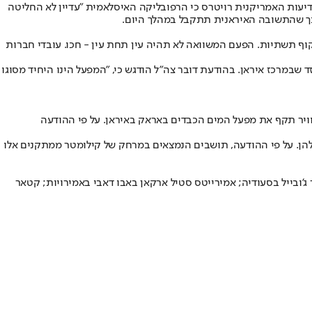
יעות האמריקנית רויטרס כי הרפובליקה האיסלאמית "עדיין לא החליטה
לכך שהתשובה האיראנית תתקבל במהלך היום.
וף תשתיות. הפעם המשוואה לא תהיה עין תחת עין - חכו. עובדי חברות
 שבמרכז איראן. בהודעת דובר צה"ל הודגש כי, "המפעל הינו היחיד מסוגו
וויר תקף את מפעל המים הכבדים באראק באיראן. על פי ההודעה
הן. על פי ההודעה, תושבים הנמצאים במרחק של קילומטר ממתקנים אלו
ג'ובייל בסעודיה; אמירייטס סטיל ארקאן באבו דאבי באמירויות; קטאר