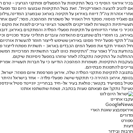
בכיר איראני הוסיף כי בשל התקיפות על המפעלים ומתקני הגרעין - טרם 
אם להגיב להצעה האמריקנית". זאת בשל התקיפות שבוצעו היום נגד מפעלי 
אחרי אזהרת צה"ל: דיווח באיראן על תקיפה באראכ שבמערב המדינה,צילום
גם מאג'יד מוסווי, מפקד חיל האוויר של משמרות המהפכה, מסר: "פעם אח
תעשייתיות הקשורות לאמריקנים ולמשטר הציוני צריכים לפנות את מקום עב
נזכיר כי אחרי הדיווחים על תקיפות מפעלי הפלדה והמתקנים באיראן, דובר 
באיראן, בו חומרי גלם שנחצבים מהאדמה עוברים תהליכי עיבוד מכניים וכ
צה"ל תקף מפעל יחיד מסוגו באיראן ששימש לייצור חומר להעשרת אורניום,צ
חיל האוויר תקף את מפעל המים הכבדים באראכ - תשתית מפתח לייצור פלוטו
בהודעת צה"ל נאמר עוד: "התקיפות כוונו לעבר התשתיות המרכזיות המשמשו
ההחלטה על התקיפה נתקבלה לאחר שזוהו במפעל ניסיונות שיקום.
בעקבות התקיפות, משמרות המהפכה הודיעו כי על חברות תעשייה אמריקנ
צריכים להתפנות מבתיהם.
בתגובה לתקיפת מתקני הפלדה שלה, איראן מפרסמת איום מפוזר: ישראל, בח
בנוסף, איראן הזהירה כי תתקוף שישה מפעלי פלדה - אחד בישראל והיתר במ
סטיל במסיעיד בקטאר; פולאת בעיר אל-חיד בבחריין; יונייטד סטיל אינדסטר
טעינו? נתקן! אם מצאתם טעות בכתבה, נשמח שתשתפו אותנו
עקבו אחרינו
G
o
o
g
l
e
News
איראן
מבצע שאגת הארי
מדורים
ספורט
דעות
תרבות ובידור