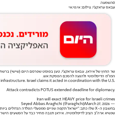
0
השמעה
עבאס עראקצ'י. צילום: אי.פי.אי
שר החוץ של איראן, עבאס עראקצ'י, טען בפוסט שפרסם היום (שישי) ברשת X (לשעבר טוויטר) כ
המו"מ הדיפלומטי ולהגעה להסכם הפסקת אש.
 infrastructure. Israel claims it acted in coordination with the U.S.
Attack contradicts POTUS extended deadline for diplomacy.
Iran will exact HEAVY price for Israeli crimes
March 27, 2026
— Seyed Abbas Araghchi (@araghchi)
בחשבון ה-X שלו כתב: "ישראל תקפה שניים ממפעלי הפלדה הגדולי
שנשיא ארה"ב הציב לדיפלומטיה. איראן תגבה מחיר כבד על הפשעים הישראל