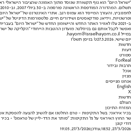
"ישראל היום" הוא גוף תקשורת שנוסד מתוך האמונה שהציבור הישראלי ראוי 
ת
ופרשנויות, וידיאו, פודקאסטים ושידורים חיים. פלטפורמות הדיגיטל של "ישרא
ב-2021 עלו לאוויר האתר החדש והיישומון החדש של "ישראל היום" בע
ואפשר לקבל אותם גם בניוזלטר. מועדון ההטבות הייחודי "הקליקה של ישרא
במייל hayom@israelhayom.co.il.
יום שישי, 27.3.2026
ט' בניסן תשפ"ו
חדשות
דעות
ספורט
ForReal
תרבות ובידור
אוכל
מגזין
אנחנו מגייסים
English
X
חדשות
העולם
המזרח התיכון
בכיר איראני: בשל התקיפות - טרם החלטנו אם להשיב להצעה להפסקת אש
שר החוץ האיראני על גל התקיפות: "סותר את הדד-ליין של טראמפ" • בכי
דודי קוגן
27/3/2026, 18:52
,עודכן
27/3/2026, 19:05