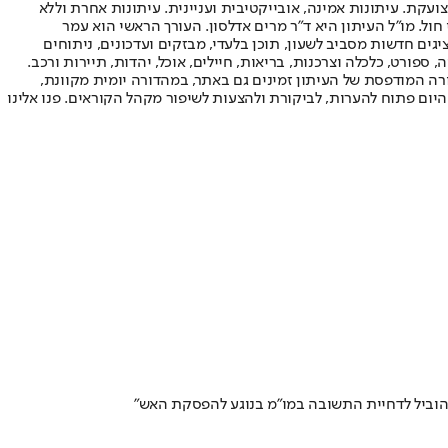
ועקת. עיתונות אמינה, אובייקטיבית ועניינית. עיתונות אחרת וללא
עור החשיפה הגבוה ביותר בימי חול. מו"ל העיתון היא ד"ר מרים אדלסון. העורך הראשי הוא עמר
 והעורך המייסד הוא עמוס רגב. אתרי האינטרנט של "ישראל היום" בעברית ובאנגלית, כמו כן היישומונים (אפליקציות) לאנדרואיד ול-iOS, מציגים חדשות מסביב לשעון, תוכן בלעדי, מבזקים ועדכונים, ניתוחים
, ספורט, כלכלה וצרכנות, בריאות, חיילים, אוכל, יהדות, תיירות ורכב.
דורה המודפסת של העיתון זמינים גם באתר, במהדורה יומית מקוונת,
היום פתוח להערות, לביקורת ולהצעות לשיפור מקהל הקוראים. פנו אלינו
להוביל לדחיית התשובה במו"מ בנוגע להפסקת האש"