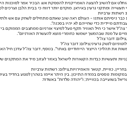
הוחלט אם להשיב להצעה האמריקנית להפסקת אש. הבכיר אמר לסוכנות היד
תעשייה ומתקני גרעין באיראן. מוקדם יותר דווח כי בבית הלבן נערכים 
: רשתות ערביות
ת כבר ניסיתם אותנו - העולם ראה שוב שאתם מתחילים לשחק עם אש ולתק
ודתם מיידית כדי שחייהם לא יהיו בסכנה".
צה"ל אישר כי חיל האוויר תקף פעל למיצוי אורניום ממחצבים הממוקם ביזד
ימיים על מנת שבהמשך ישמשו כחומרי מוצא להעשרת האורניום".
ילום: דובר צה"ל
ניום לנשק גרעיני,צילום: דובר צה"ל
ת את תהליכי הייצור הייחודיים באתר". בנוסף, דובר צה"ל עדכן חיל הא
יות ותעשיות כבדות הקשורות לישראל באזור לעזוב מיד את המתקנים של
ריין, כוויית, קטאר והאמירויות,צילום: רשתות ערביות
קומות נוספים במזרח התיכון. בין היתר איימו בטהרן לפגוע בחדיד בעיר 
יאל בשועייבה בכוויית; ו"יהודה פלדות" באשדוד.