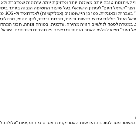
לעיתונות טובה יותר, מאוזנת יותר ומדויקת יותר. עיתונות שמדברת ולא צ
שלום. המהדורה המודפסת הראשונה פורסמה ב-30 ביולי 2007, וב-2010 הפך "ישראל היום" לעיתון הישראלי בעל שי
לחמנוביץ,
ל היום" כוללות ערוצי חדשות ודעות, תרבות ובידור, לייף סטייל, טכנולוגיה
ברית, במטרה לספק לגולשים חוויה מהירה, עדכנית, בטוחה ונוחה. תכני המה
ל היום" מציע לגולשי האתר הנחות ומבצעים על מוצרים ושירותים. ישראל 
ר במשטר מסר לסוכנות הידיעות האמריקנית רויטרס כי התקיפות "עלולות 