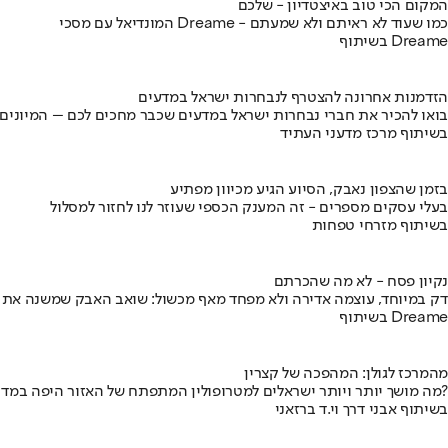
המקום הכי טוב באיצטדיון - שלכם
המונדיאל עם מסכי Dreame - כמו שעוד לא ראיתם ולא שמעתם
בשיתוף Dreame
הזדמנות אחרונה להצטרף לנבחרות ישראל במדעים
בואו להכיר את חברי נבחרות ישראל במדעים שכבר מחכים לכם – המיונים
בשיתוף מרכז מדעני העתיד
בזמן שהצפון נאבק, הסיוע הגיע מכיוון מפתיע
בעלי עסקים מספרים - זה המענק הכספי שעוזר לנו לחזור למסלול
בשיתוף מזרחי טפחות
נקיון פסח - לא מה שהכרתם
דק במיוחד, עוצמה אדירה ולא מפחד מאף מכשול: שואב האבק שמשנה את
בשיתוף Dreame
מהמרכז לגולן: המהפכה של קצרין
מה מושך יותר ויותר ישראלים למטרופולין המתפתח של האזור היפה במדינה?
בשיתוף אבני דרך וי.ד ברזאני