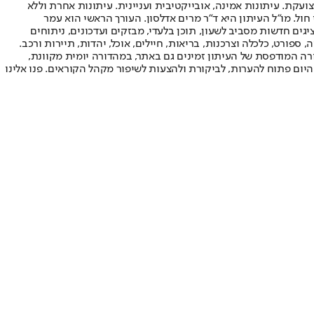
ועקת. עיתונות אמינה, אובייקטיבית ועניינית. עיתונות אחרת וללא
עור החשיפה הגבוה ביותר בימי חול. מו"ל העיתון היא ד"ר מרים אדלסון. העורך הראשי הוא עמר
 והעורך המייסד הוא עמוס רגב. אתרי האינטרנט של "ישראל היום" בעברית ובאנגלית, כמו כן היישומונים (אפליקציות) לאנדרואיד ול-iOS, מציגים חדשות מסביב לשעון, תוכן בלעדי, מבזקים ועדכונים, ניתוחים
, ספורט, כלכלה וצרכנות, בריאות, חיילים, אוכל, יהדות, תיירות ורכב.
דורה המודפסת של העיתון זמינים גם באתר, במהדורה יומית מקוונת,
היום פתוח להערות, לביקורת ולהצעות לשיפור מקהל הקוראים. פנו אלינו