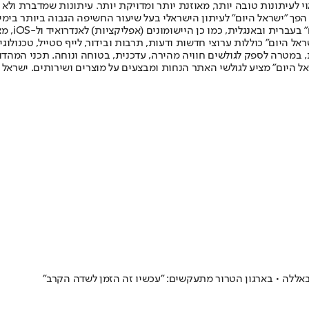
לעיתונות טובה יותר, מאוזנת יותר ומדויקת יותר. עיתונות שמדברת ולא צ
שלום. המהדורה המודפסת הראשונה פורסמה ב-30 ביולי 2007, וב-2010 הפך "ישראל היום" לעיתון הישראלי בעל שי
לחמנוביץ,
ל היום" כוללות ערוצי חדשות ודעות, תרבות ובידור, לייף סטייל, טכנולוגיה
ברית, במטרה לספק לגולשים חוויה מהירה, עדכנית, בטוחה ונוחה. תכני המה
ל היום" מציע לגולשי האתר הנחות ומבצעים על מוצרים ושירותים. ישראל 
אללה • בארגון הטרור מתעקשים: "עכשיו זה הזמן לשדה הקרב"