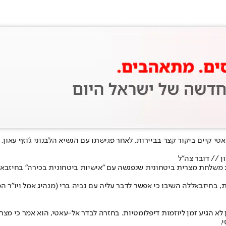
קיים ביקור קצר בביירות. לאחר פגישתו עם הנשיא הלבנוני ג'וזף עאון, 
ות משלחת מצרית ביטחונית שנפגשה עם "אישיות ביטחונית בכירה" בחיזבא
חיזבאללה השיבו כי אפשר לדבר עליה עם נביה ברי (מנהיג אמל ויו"ר הפ
ן לא הגיע זמן ליוזמות דיפלומטיות. בחזרה לבדר אל-עאטי, הוא אמר כי מ
.