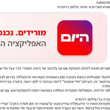
0
השמעה
נשיא מצרים א-סיסי. צילום: רויטרס
מצרים מנסה לקדם הפסקת אש גם בלבנון: שר החוץ המצרי בדר עבד אל-עאטי 
תיעוד מפעילות כוחות חטיבה 226 והשמדת תשתיות חיזבאללה בדרום לבנון // דובר צה"ל
בהקשר זה, העיתון "אל-אחבאר" דיווח הבוקר כי לפני השר, ביקרה בבייר
שקיר.
לפי הדיווח, המשלחת המצרית העלתה בפגישה יוזמה להפסקת אש. עם זאת, ב
נביה ברי,צילום: רויטרס
מקורות מסרו כי חיזבאללה עדיין סבור ש"עכשיו זה זמן לשדה הקרב" ועדיי
בעניין מול צרפת. השר גם העביר מסר מנשיא מצרים עבד אל-פתאח א-סיסי