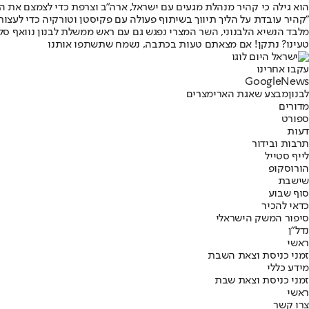
הוא גילה כי קהיר מנהלת מגעים עם ישראל, ארה"ב וצרפת כדי לצמצם את ה
"קהיר עובדת על הליך תיווך בשיתוף פעולה עם פקיסטן וטורקיה כדי לעצור
מלבד הנשיא הלבנוני, השר המצרי נפגש גם עם ראש ממשלת לבנון נוואף סלאם
טעינו? נתקן! אם מצאתם טעות בכתבה, נשמח שתשתפו אותנו
עקבו אחרינו
G
o
o
g
l
e
News
לבנון
מבצע שאגת הארי
מצרים
מדורים
ספורט
דעות
תרבות ובידור
לייף סטייל
הורוסקופ
שישבת
סוף שבוע
כדאי להכיר
סיפור המשק הישראלי
נדל"ן
ראשי
זמני כניסת וצאת השבת
מידע כללי
זמני כניסת וצאת שבת
ראשי
צרו קשר