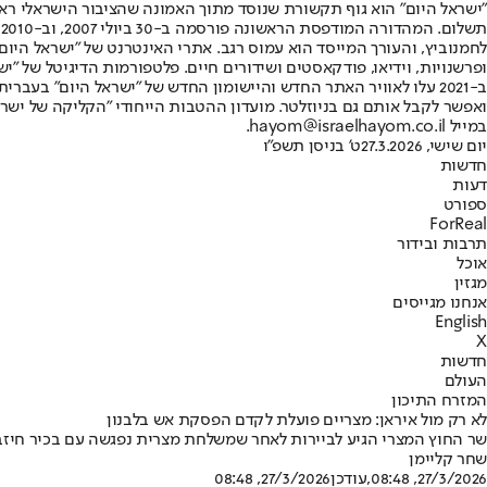
"ישראל היום" הוא גוף תקשורת שנוסד מתוך האמונה שהציבור הישראלי ראוי 
ת
ופרשנויות, וידיאו, פודקאסטים ושידורים חיים. פלטפורמות הדיגיטל של "ישרא
ב-2021 עלו לאוויר האתר החדש והיישומון החדש של "ישראל היום" בע
ואפשר לקבל אותם גם בניוזלטר. מועדון ההטבות הייחודי "הקליקה של ישרא
במייל hayom@israelhayom.co.il.
יום שישי, 27.3.2026
ט' בניסן תשפ"ו
חדשות
דעות
ספורט
ForReal
תרבות ובידור
אוכל
מגזין
אנחנו מגייסים
English
X
חדשות
העולם
המזרח התיכון
לא רק מול איראן: מצריים פועלת לקדם הפסקת אש בלבנון
שר החוץ המצרי הגיע לביירות לאחר שמשלחת מצרית נפגשה עם בכיר חיזב
שחר קליימן
27/3/2026, 08:48
,עודכן
27/3/2026, 08:48