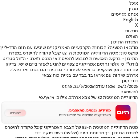
אוכל
מגזין
אנחנו מגייסים
English
X
חדשות
העולם
המזרח התיכון
מו"מ או הטעיה? הכוחות הקרקעיים האמריקניים שיגיעו עם תום הדד-ליין
פוקס ניוז: מטה הדיוויזיה המוטסת ה-82 קיבל פקודה להיפרס במזרח
התיכון • ברקע: האפשרות למבצע לתפיסת אי הנפט ח'ארג • ה"וול סטריט
ג'ורנל": כי אלפי נחתים אמריקניים צפויים להגיע לאזור ביום שישי, בדיוק
עם תום הזמן שהקציב טראמפ לשיחות • גם ביוני וגם בפברואר ניהלה
ארה"ב שיחות עם איראן בד בבד עם בניית כוח צבאי
דודי קוגן
24/3/2026, 16:56
,עודכן
25/3/2026, 01:45
0
השמעה
הדיוויזיה המוטסת 82 של צבא ארה"ב. צילום: אי.אף.פי
מטה הדיוויזיה המוטסת ה-82 של הצבא האמריקני קיבל פקודה להיפרס
למזרח התיכון, כך מדווחת היום (שלישי) רשת פוקס ניוז.