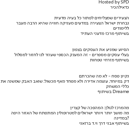
Hosted by SPD
כדאי
להכיר
הצעירים שמצליחים לפתור כל בעיה מדעית
נבחרת ישראל הצעירה במדעים מעניקה חוויה שהיא הרבה מעבר
ללימודים
בשיתוף מרכז מדעני העתיד
הסיוע שמניע את העסקים בצפון
בעלי עסקים מספרים - זה המענק הכספי שעוזר לנו לחזור למסלול
בשיתוף מזרחי טפחות
נקיון פסח - לא מה שהכרתם
דק במיוחד, עוצמה אדירה ולא מפחד מאף מכשול: שואב האבק שמשנה את
כללי המשחק
בשיתוף Dreame
מהמרכז לגולן: המהפכה של קצרין
מה מושך יותר ויותר ישראלים למטרופולין המתפתח של האזור היפה
במדינה?
בשיתוף אבני דרך וי.ד ברזאני