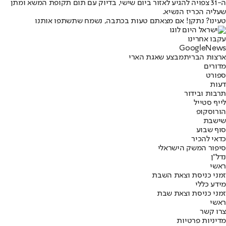
ה-31 צפויה להגיע לאזור ביום שישי, בדיוק עם תום תקופת המשא ומתן
שעליה הכריז הנשיא.
טעינו? נתקן! אם מצאתם טעות בכתבה, נשמח שתשתפו אותנו
עקבו אחרינו
G
o
o
g
l
e
News
ארצות הברית
מבצע שאגת הארי
מדורים
ספורט
דעות
תרבות ובידור
לייף סטייל
הורוסקופ
שישבת
סוף שבוע
כדאי להכיר
סיפור המשק הישראלי
נדל"ן
ראשי
זמני כניסת וצאת השבת
מידע כללי
זמני כניסת וצאת שבת
ראשי
צרו קשר
מדיניות פרטיות