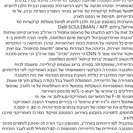
לפי הדיווח, הפקודה שניתנה למפקד הדיוויזיה, מייג'ור גנרל ברנדון
טגטמאייר, ומטהו מגיעה על רקע ההיערכות בפנטגון ובבית הלבן להוציא
לפועל פעולות קרקעיות נגד איראן באזור המפרץ הפרסי, ובהן, על פי
הדיווחים, תפיסת אי הנפט ח'ארג.
היערכות בפנטגון ובבית הלבן להוציא לפועל פעולות קרקעיות נגד
איראן?,צילום: Delil SOULEIMAN / AFP
כל זאת על רקע הודעתו של טראמפ אתמול כי ארה"ב ואיראן קיימו שיחות
"טובות ופרודוקטיביות" לקראת סיום המלחמה, ולפיה הורה לדחות ב-5
ימים כל תקיפה על תחנות הכוח האיראניות. טהרן הכחישה כי התקיימו
שיחות ישירות, וכינתה את הצהרות טראמפ "חדשות מזויפות". עם זאת,
מקור איראני אמר ל-CNN כי היתה "פנייה" מצד ארה"ב וכי איראן מוכנה
להקשיב להצעות "ברות קיימא" לסיום המלחמה.
הדיוויזיה, שמפקדתה בפורט בראג שבצפון קרוליינה, נחשבת לכוח
התגובה המהירה הקרקעי המשמעותי של הצבא האמריקני. לפי הדיווחים,
הפריסה המדוברת כוללת חטיבת צנחנים המהווה את כוח התגובה
המהירה של הדיוויזיה, המסוגלת לפעול בכל נקודה בעולם תוך 18 שעות.
אחת האפשרויות הנשקלות בממשל היא השתלטות על אי ח'ארג, שמסוף
הדלקים בו אחראי על ייצוא כ-90% מהנפט האיראני.
מטוסי F-35 של המארינס האמריקניים,צילום: אי. אף. פי
אתמול דיווח ה״ניו יורק טיימס״ כי בכירים במשרד ההגנה האמריקני
שוקלים את פריסתה של חטיבת צנחנים מהדיוויזיה ה-82, כ-3,000
לוחמים, לתמיכה במבצע באיראן. הפנטגון ופיקוד המרכז האמריקני סירבו
להגיב.
במקביל, לפי דיווחים בארה"ב, הפנטגון כבר הורה לכ-2,000 לוחמים מכוח
התגובה המיידית של הדיוויזיה המוטסת ה-82 להתחיל לנוע לעבר המזרח