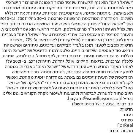
"ישראל היום" הוא גוף תקשורת שנוסד מתוך האמונה שהציבור הישראלי
ראוי לעיתונות טובה יותר, מאוזנת יותר ומדויקת יותר. עיתונות שמדברת
ולא צועקת. עיתונות אמינה, אובייקטיבית ועניינית. עיתונות אחרת וללא
תשלום. המהדורה המודפסת הראשונה פורסמה ב-30 ביולי 2007, וב-2010
הפך "ישראל היום" לעיתון הישראלי בעל שיעור החשיפה הגבוה ביותר בימי
חול. מו"ל העיתון היא ד"ר מרים אדלסון. העורך הראשי הוא עמר לחמנוביץ,
והעורך המייסד הוא עמוס רגב. אתרי האינטרנט של "ישראל היום" בעברית
ובאנגלית, כמו כן היישומונים (אפליקציות) לאנדרואיד ול-iOS, מציגים
חדשות מסביב לשעון, תוכן בלעדי, מבזקים ועדכונים, ניתוחים ופרשנויות,
וידיאו, פודקאסטים ושידורים חיים. פלטפורמות הדיגיטל של "ישראל היום"
כוללות ערוצי חדשות ודעות, תרבות ובידור, לייף סטייל, טכנולוגיה, ספורט,
כלכלה וצרכנות, בריאות, חיילים, אוכל, יהדות, תיירות ורכב. ב-2021 עלו
לאוויר האתר החדש והיישומון החדש של "ישראל היום" בעברית, במטרה
לספק לגולשים חוויה מהירה, עדכנית, בטוחה ונוחה. תכני המהדורה
המודפסת של העיתון זמינים גם באתר, במהדורה יומית מקוונת, ואפשר
לקבל אותם גם בניוזלטר. מועדון ההטבות הייחודי "הקליקה של ישראל
היום" מציע לגולשי האתר הנחות ומבצעים על מוצרים ושירותים. ישראל
היום פתוח להערות, לביקורת ולהצעות לשיפור מקהל הקוראים. פנו אלינו
במייל hayom@israelhayom.co.il.
יום רביעי, 25.3.2026
ז' בניסן תשפ"ו
חדשות
דעות
ספורט
ForReal
תרבות ובידור