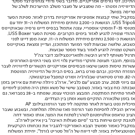
התיכון. לפי גורמים אמריקניים, מדובר בשני גדודי צנחנים לצד מפקד
הדיוויזיה ומטהו - מה שמצביע על מעבר משלב ההיערכות לשלב של
פריסה בפועל.
במקביל, שתי קבוצות אמפיביות אמריקניות בדרכן לאזור. ספינת הסער
USS Tripoli, הנושאת כ-2,200 נחתים מיחידת המשלוח ה-31 יחד עם
מטוסי F-35 ומסוקי אוספריי, עגנה אתמול בבסיס דייגו גרסיה שבאוקיינוס
ההודי וצפויה להגיע לאזור בימים הקרובים. ספינת הסער USS Boxer,
הנושאת כ-2,500 נחתים מיחידת המשלוח ה-11, יצאה מסן דייגו לפני
כשבוע, שלושה שבועות לפני המועד המתוכנן, ועדיין נמצאת באוקיינוס
השקט וצפויה להגיע לאזור בעוד מספר שבועות.
תרגיל משותף לזרוע היבשה ולמארינס,צילום: דובר צה"ל
בנוסף, חובבי תעופה וחוקרי מודיעין גלוי זיהו בשני הימים האחרונים
עשרות טיסות מטען שיצאו מבסיסים אמריקניים הקשורים לדיוויזיה לעבר
המזרח התיכון, ובהם פורט בראג, בסיס הבית של הדיוויזיה המוטסת
ה-82, פורט סטיוארט שבג'ורג'יה ופורט קמפבל שבקנטאקי.
גם ביוני 2025, ערב מבצע "עם כלביא", ארה"ב ניהלה שיחות עם איראן בזמן
שבנתה כוח צבאי באזור, כשסבב שישי של משא ומתן היה מתוכנן ליומיים
לאחר פתיחת המתקפה. המבצע הנוכחי עצמו, שנפתח ב-28 בפברואר, גם
אז בזמן שלכאורה התקיים משא ומתן בין הצדדים.
מיכלית נפט בוערת לאחר מתקפה ליד מצר הורמוז,צילום: AP
איראן הובילה לחסימת מצר הורמוז מאז שהחלה המלחמה, ובשבוע שעבר
הציב טראמפ אולטימטום לטהרן לפתוח את המצר, אותו כאמור דחה
לטובת קיום שיחות בדבר "סיום פעולות האיבה" בין איראן לארה"ב.
במקביל כאמור ממשיך הצבא האמריקני להגביר את נוכחותו הקרקעית
הפוטנציאלית באזור. לפי דיווח של ה"וול סטריט ג'ורנל", יחידת המשלוח