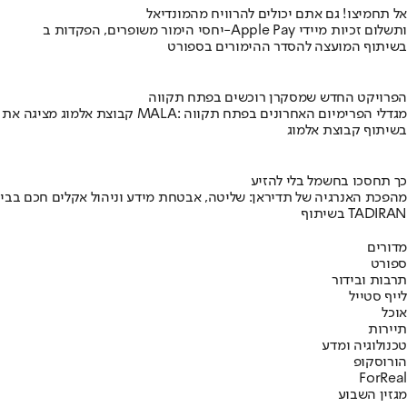
אל תחמיצו! גם אתם יכולים להרוויח מהמונדיאל
יחסי הימור משופרים, הפקדות ב-Apple Pay ותשלום זכיות מיידי
בשיתוף המועצה להסדר ההימורים בספורט
הפרויקט החדש שמסקרן רוכשים בפתח תקווה
קבוצת אלמוג מציגה את פרויקט MALA: מגדלי הפרימיום האחרונים בפתח תקווה
בשיתוף קבוצת אלמוג
כך תחסכו בחשמל בלי להזיע
מהפכת האנרגיה של תדיראן: שליטה, אבטחת מידע וניהול אקלים חכם בבי
בשיתוף TADIRAN
מדורים
ספורט
תרבות ובידור
לייף סטייל
אוכל
תיירות
טכנולוגיה ומדע
הורוסקופ
ForReal
מגזין השבוע