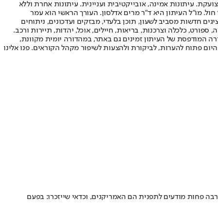
ועקת. עיתונות אמינה, אובייקטיבית ועניינית. עיתונות אחרת וללא
עור החשיפה הגבוה ביותר בימי חול. מו"ל העיתון היא ד"ר מרים אדלסון. העורך הראשי הוא עמר
 והעורך המייסד הוא עמוס רגב. אתרי האינטרנט של "ישראל היום" בעברית ובאנגלית, כמו כן היישומונים (אפליקציות) לאנדרואיד ול-iOS, מציגים חדשות מסביב לשעון, תוכן בלעדי, מבזקים ועדכונים, ניתוחים
, ספורט, כלכלה וצרכנות, בריאות, חיילים, אוכל, יהדות, תיירות ורכב.
דורה המודפסת של העיתון זמינים גם באתר, במהדורה יומית מקוונת,
היום פתוח להערות, לביקורת ולהצעות לשיפור מקהל הקוראים. פנו אלינו
הרבה פחות מודעים לתפנית הם האמריקנים, וכדאי שייזכרו: בפעם