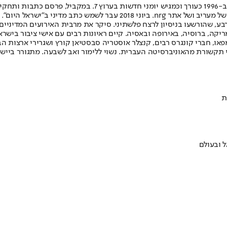
ל"מקור ראשון". ב-2009 החל לשמש כתב מדיני של "מקור ראשון", ובהמשך של 
ע, שהורשעו בניסיון לרצח פלשתיני. סיקר את מרבית האירועים המדיניים 
ה, ברוסיה, באירופה ובאסיה. קיים ראיונות רבים עם אישי ציבור בישראל 
פאו, חברי קונגרס רבים, קנצלר אוסטריה סבסטיאן קורץ ושגרירי ארצות הב
 תקשורת מהאוניברסיטה העברית. נשוי ללימור ואב לשבעה. מתגורר ביישוב
ת
 ובעולם