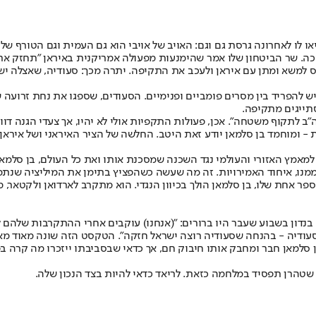
ו לו לאחרונה גרסת גם וגם: האויב של אויבי הוא גם העמית וגם הטורף שלי
וכה. שר הביטחון שלו אמר שהימנעות מפעולה אמריקנית באיראן "תחזק את
למשא ומתן עם איראן ולעכב את התקיפה. יתרה מכך: סעודיה, שאצלה יש
להפריד בין מסרים פומביים ופנימיים. הסעודים, שספגו את נחת זרועה ש
תייגים מתקיפה.
תקוף משטחה". אכן, פעולות התקפיות אולי לא יהיו, אך צעדי הגנה דווקא
- ומוחמד בן סלמאן יודע זאת היטב. החלשה של הציר האיראני ושל איראן 
מאמץ האזורי והעולמי נגד השכנה שמסכנת אותו ואת כל העולם, בן סלמאן מ
ממנו, איחוד האמירויות. זה מה שעשה כשהפציץ בתימן את המיליציה שנתמכ
חת שלו, בן סלמאן הולך בכיוון הנגדי. הוא מתקרב לארדואן ולקטאר, מוב
דון בשבוע שעבר היו ברורים: "(אנחנו) עוקבים אחרי ההתקרבות שלהם ל
עודיה - בהנחה שסעודיה רוצה ישראל חזקה". הטקסט הזה שונה מאוד מא
 סלמאן חבר ומחבק אותו חיבוק חם, אך כדאי שבסביבתו ייזכרו מה קר
שטהרן תפסיד במלחמה כזאת. לריאד כדאי להיות בצד הנכון שלה.