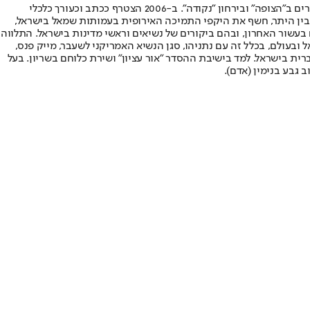
פרשן ישראל היום לתחום המדיני וארה"ב. התחיל את הקריירה העיתונאית ב-1996 כעורך וכמגיש יומני חדשות בערוץ 7. במקביל, פרסם כתבות ותחקירים ב"הצופה" ובירחון "נקודה". ב-2006 הצטרף ככתב וכעורך כלכלי
מעריב ושל אתר nrg. ביוני 2018 עבר לשמש כתב מדיני ב"ישראל היום". בין היתר, חשף את היקפי התמיכה האירופית בעמותות שמאל בישראל,
בעשור האחרון, ובהם ביקורים של נשיאים וראשי מדינות בישראל. התלווה
ובעולם, בכלל זה עם נתניהו, סגן הנשיא האמריקני לשעבר, מייק פנס,
רית בישראל. למד בישיבת ההסדר "אור עציון" ושירת כלוחם בשריון. בעל
 גבע בנימין (אדם).