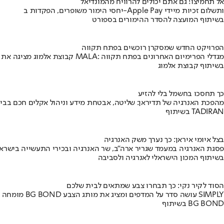
אל תחמיצו! גם אתם יכולים להרוויח מהמונדיאל
יחסי הימור משופרים, הפקדות ב-Apple Pay ותשלום זכיות מיידי
בשיתוף המועצה להסדר ההימורים בספורט
הפרויקט החדש שמסקרן רוכשים בפתח תקווה
קבוצת אלמוג מציגה את פרויקט MALA: מגדלי הפרימיום האחרונים בפתח תקווה
בשיתוף קבוצת אלמוג
כך תחסכו בחשמל בלי להזיע
מהפכת האנרגיה של תדיראן: שליטה, אבטחת מידע וניהול אקלים חכם בבי
בשיתוף TADIRAN
בצל איומי איראן: כך נערך משק האנרגיה
פסגת האנרגיה במעמד שגריר ארה"ב, שר האנרגיה ובכירי התעשייה בישראל
בשיתוף המכון הישראלי לאנרגיה ולסביבה
הסוד לקיר נקי: כך תבחרו צבע שמתאים לבית שלכם
מומחה BG BOND עושה סדר על המדפים ומציג את מותג הצבע SIMPLY
בשיתוף BG BOND