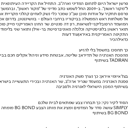
פרסם תחקיר על אודות סוכן שב"כ שמכר כלי נשק לאחים קהלני מקריית ארב
אל משלחות ראש הממשלה בביקוריו ברחבי העולם - בוושינגטון, בדרום אמריק
המועמד הרפובליקני לנשיאות, רון דה סנטיס, שר החוץ האמריקני מייק פומ
תואר ראשון בלוגיסטיקה וכלכלה מאוניברסיטת בר-אילן ותואר שני בלימודי
התקיפה האמריקנית באיראן
עוד דעות
כדאי
להכיר
כך תחסכו בחשמל בלי להזיע
מהפכת האנרגיה של תדיראן: שליטה, אבטחת מידע וניהול אקלים חכם בבי
בשיתוף TADIRAN
בצל איומי איראן: כך נערך משק האנרגיה
פסגת האנרגיה במעמד שגריר ארה"ב, שר האנרגיה ובכירי התעשייה בישראל
בשיתוף המכון הישראלי לאנרגיה ולסביבה
הסוד לקיר נקי: כך תבחרו צבע שמתאים לבית שלכם
מומחה BG BOND עושה סדר על המדפים ומציג את מותג הצבע SIMPLY
בשיתוף BG BOND