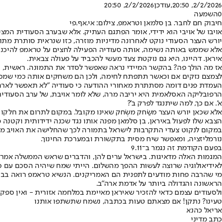
2/2/2026, 20:50
,עודכן
2/2/2026, 20:50
0
השמעה
חיבוק חם לחבר. בן סלמאן וטראמפ, צילום: אי.אף.פי
אויבו של אויבי הוא ידידי, אומר הפתגם העתיק. אלא שבערב הסעודית המציא
יורש העצר הסעודי נוקט לאחרונה מדיניות מוזרה, כזו שנראית סותרת מת
אלא שממש באותה נשימה, אותה סעודיה הפעילה לחצים על טראמפ להיכנס 
איראן. דהיינו, היא גם נוקטת צעד מעשי להכביד על פעולה צבאית.
אז מה הולך פה? בהקשר המיידי נראה שאפשר לסדר את התמונה. ראשית, יש 
לצמצם נזקים אם וכאשר תתפתח לחימה, ולכן הם משחקים אותה כמי שמס
העמדת פנים דומה מסתתרת מאחורי ההודעה כי סעודיה "לא תאפשר לארה"ב ל
הרפובליקה האסלאמית היא יריבה מרה, שלא לומר אויבת, של ערב הסעודית 
א'. אם כך, למה שיתנגד לפרק ב'?
אלא שכאן יורש העצר משַׂחק משְׂחק שאינו מקובל. במקום לתרום את חלקו ל
הצבא שלו לפעול באיראן, בן סלמאן מפנה אותו נגד שכנה ידידותית וקטנה 
במקום לנקוט צעדי התקרבות לישראל בתמורה לכך שהחלישה את האויב מספר א
נורמליזציה, ומאפשר שיח מסית בתקשורת ובמערכת החינוך.
בפעם הקודמת זה נגמר ב־9.11
המגמות האלה מדאיגות. בישראל ערים להן, והדברים שראש הממשלה אמר בנ
לאידיאולוגיה שרוצה לעשות ההפך מהשלום. הייתי שמח שיהיה הסכם עם ס
מי שהרבה פחות מודעים לתפנית הם האמריקנים. הנשיא טראמפ רואה בבן
הראשונה והגדולה ביותר על אדמת ארה"ב.
ולסעודים עצמם כדאי להזכיר שאיראן מאיימת במלחמה אזורית - ואין ספק 
טעינו? נתקן! אם מצאתם טעות בכתבה, נשמח שתשתפו אותנו
אריאל כהנא
כתב מדיני