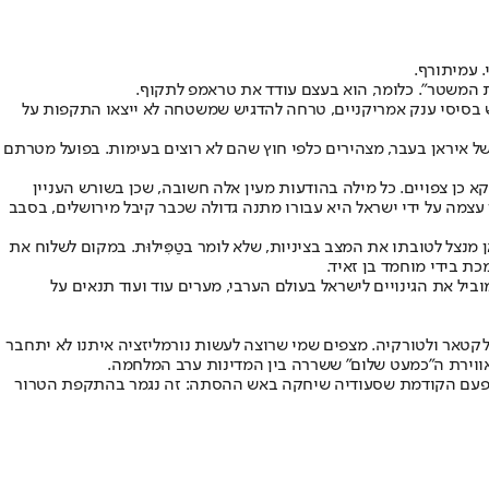
. עמיתורף.
 המשטר". כלומר, הוא בעצם עודד את טראמפ לתקוף.
 בסיסי ענק אמריקניים, טרחה להדגיש שמשטחה לא ייצאו התקפות על
ל איראן בעבר, מצהירים כלפי חוץ שהם לא רוצים בעימות. בפועל מטרתם
 כן צפויים. כל מילה בהודעות מעין אלה חשובה, שכן בשורש העניין
עצמה על ידי ישראל היא עבורו מתנה גדולה שכבר קיבל מירושלים, בסבב
נצל לטובתו את המצב בציניות, שלא לומר בטַפִּילוּת. במקום לשלוח את
ת בידי מוחמד בן זאיד.
יל את הגינויים לישראל בעולם הערבי, מערים עוד ועוד תנאים על
קטאר ולטורקיה. מצפים שמי שרוצה לעשות נורמליזציה איתנו לא יתחבר
ווירת ה"כמעט שלום" ששררה בין המדינות ערב המלחמה.
ה בפעם הקודמת שסעודיה שיחקה באש ההסתה: זה נגמר בהתקפת הטרור