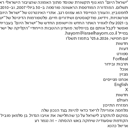
"ישראל היום" הוא גוף תקשורת שנוסד מתוך האמונה שהציבור הישראלי ראוי 
ת
ופרשנויות, וידיאו, פודקאסטים ושידורים חיים. פלטפורמות הדיגיטל של "ישרא
ב-2021 עלו לאוויר האתר החדש והיישומון החדש של "ישראל היום" בע
ואפשר לקבל אותם גם בניוזלטר. מועדון ההטבות הייחודי "הקליקה של ישרא
במייל hayom@israelhayom.co.il.
יום חמישי, 25.6.2026
י' בתמוז תשפ"ו
חדשות
דעות
ספורט
ForReal
תרבות ובידור
אוכל
מגזין
אנחנו מגייסים
English
X
חדשות
העולם
המזרח התיכון
מלחמה אזורית? לריאד כדאי להיות בצד הנכון שלה
במקום להתקרב לישראל על כך שהחלישה את אויבו הגדול, בן סלמאן מוביל א
הקודמת שסעודיה שיחקה באש ההסתה - זה נגמר רע
אריאל כהנא