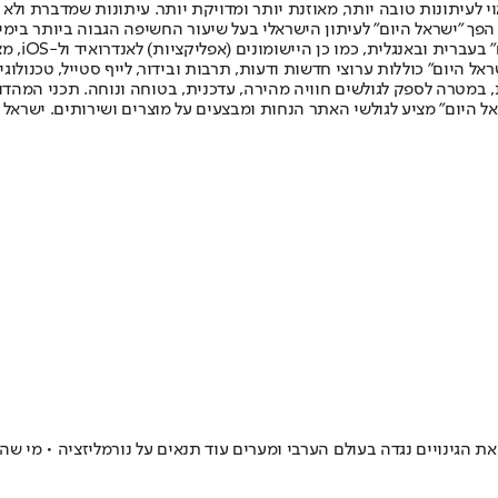
לעיתונות טובה יותר, מאוזנת יותר ומדויקת יותר. עיתונות שמדברת ולא צ
שלום. המהדורה המודפסת הראשונה פורסמה ב-30 ביולי 2007, וב-2010 הפך "ישראל היום" לעיתון הישראלי בעל שי
לחמנוביץ,
ל היום" כוללות ערוצי חדשות ודעות, תרבות ובידור, לייף סטייל, טכנולוגיה
ברית, במטרה לספק לגולשים חוויה מהירה, עדכנית, בטוחה ונוחה. תכני המה
ל היום" מציע לגולשי האתר הנחות ומבצעים על מוצרים ושירותים. ישראל 
ת הגינויים נגדה בעולם הערבי ומערים עוד תנאים על נורמליזציה • מי ש